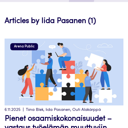
new
tab
Articles by Iida Pasanen (1)
Arena Public
6.11.2025
Tiina Blek, Iida Pasanen, Outi Alakärppä
Pienet osaamiskokonaisuudet –