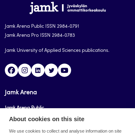
Jamk-
arena
Jamk Arena Public ISSN 2984-0791
Jamk Arena Pro ISSN 2984-0783
Jamk University of Applied Sciences publications.
Facebook
Instagram
Linkedin
Twitter
Youtube
Jamk Arena
Jamk Arena Public
About cookies on this site
Jamk Arena Pro
We use cookies to collect and analyse information on site