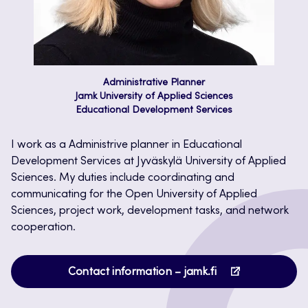
Administrative Planner
Jamk University of Applied Sciences
Educational Development Services
I work as a Administrive planner in Educational
Development Services at Jyväskylä University of Applied
Sciences. My duties include coordinating and
communicating for the Open University of Applied
Sciences, project work, development tasks, and network
cooperation.
Opens
Contact information – jamk.fi
in
a