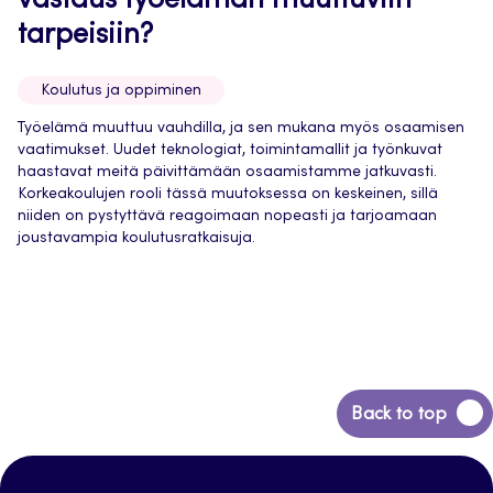
vastaus työelämän muuttuviin
tarpeisiin?
Koulutus ja oppiminen
Työelämä muuttuu vauhdilla, ja sen mukana myös osaamisen
vaatimukset. Uudet teknologiat, toimintamallit ja työnkuvat
haastavat meitä päivittämään osaamistamme jatkuvasti.
Korkeakoulujen rooli tässä muutoksessa on keskeinen, sillä
niiden on pystyttävä reagoimaan nopeasti ja tarjoamaan
joustavampia koulutusratkaisuja.
Back
Back to top
to
top