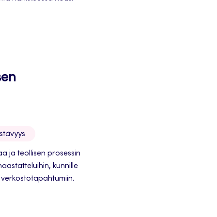
sen
estävyys
aa ja teollisen prosessin
astatteluihin, kunnille
ja verkostotapahtumiin.