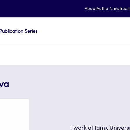
About
Author’s instruct
Publication Series
va
I work at Jamk Universi