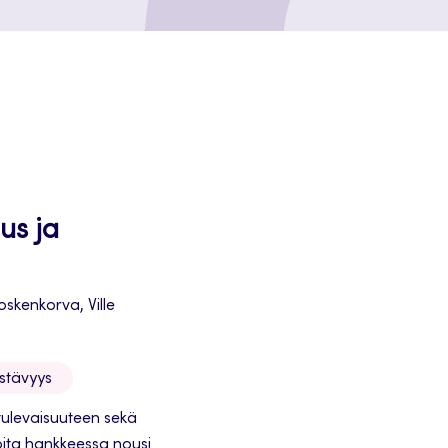
us ja
skenkorva, Ville
estävyys
tulevaisuuteen sekä
joita hankkeessa nousi