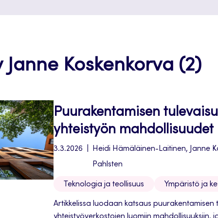
y Janne Koskenkorva (2)
Puurakentamisen tulevaisu
yhteistyön mahdollisuudet
3.3.2026
Heidi Hämäläinen-Laitinen, Janne Ko
Pahlsten
Teknologia ja teollisuus
Ympäristö ja k
Artikkelissa luodaan katsaus puurakentamisen 
yhteistyöverkostojen luomiin mahdollisuuksiin, 