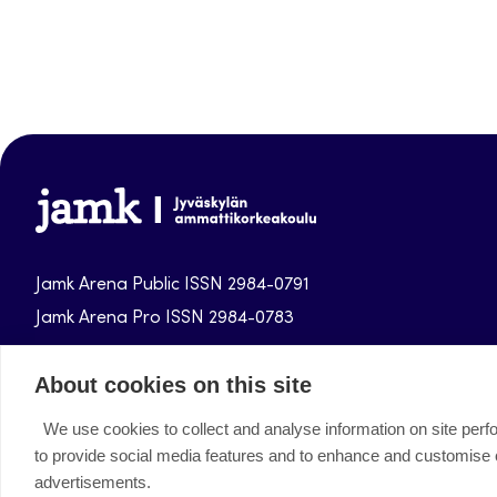
Jamk-
arena
Jamk Arena Public ISSN 2984-0791
Jamk Arena Pro ISSN 2984-0783
Jamk University of Applied Sciences publications.
About cookies on this site
We use cookies to collect and analyse information on site per
Facebook
Instagram
Linkedin
Twitter
Youtube
to provide social media features and to enhance and customise
advertisements.