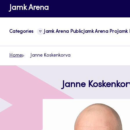
Skip
Jamk Arena
to
content
Categories
Jamk Arena Public
Jamk Arena Pro
Jamk 
Home
Janne Koskenkorva
Janne Koskenkor