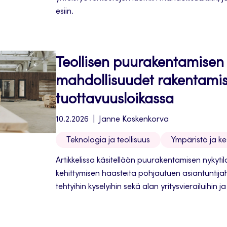
esiin.
Teollisen puurakentamisen
mahdollisuudet rakentami
tuottavuusloikassa
10.2.2026
Janne Koskenkorva
Teknologia ja teollisuus
Ympäristö ja k
Artikkelissa käsitellään puurakentamisen nykytil
kehittymisen haasteita pohjautuen asiantuntijaha
tehtyihin kyselyihin sekä alan yritysvierailuihin 