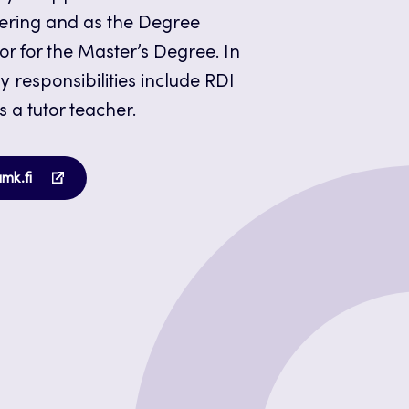
neering and as the Degree
 for the Master’s Degree. In
y responsibilities include RDI
s a tutor teacher.
Opens
amk.fi
in
a
new
tab