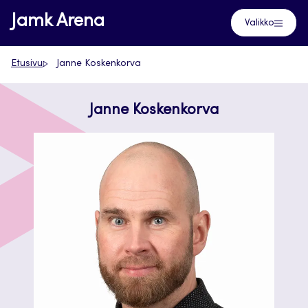
Siirry
Jamk Arena
Valikko
suoraan
sisältöön
Etusivu
Janne Koskenkorva
Janne Koskenkorva