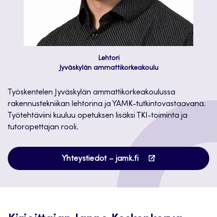
Lehtori
Jyväskylän ammattikorkeakoulu
Työskentelen Jyväskylän ammattikorkeakoulussa
rakennustekniikan lehtorina ja YAMK-tutkintovastaavana.
Työtehtäviini kuuluu opetuksen lisäksi TKI-toiminta ja
tutoropettajan rooli.
Avautuu
Yhteystiedot – jamk.fi
uuteen
välilehteen