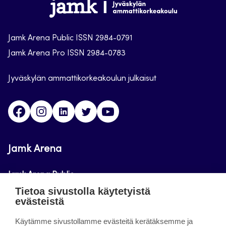
Jamk
Arena
Jamk Arena Public ISSN 2984-0791
Jamk Arena Pro ISSN 2984-0783
Jyväskylän ammattikorkeakoulun julkaisut
Facebook
Instagram
Linkedin
Twitter
Youtube
Jamk Arena
Jamk Arena Public
Tietoa sivustolla käytetyistä
Jamk Arena Pro
evästeistä
Podcastit
Käytämme sivustollamme evästeitä kerätäksemme ja