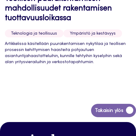
mahdollisuudet rakentamisen
tuottavuusloikassa
Teknologia ja teollisuus
Ympäristö ja kestävyys
Artikkelissa käsitellään puurakentamisen nykytilaa ja teollisen
prosessin kehittymisen haasteita pohjautuen
asiantuntijahaastatteluihin, kunnille tehtyihin kyselyihin sekä
alan yritysvierailuihin ja verkostotapahtumiin.
Siirry
Takaisin ylös
takaisin
sivun
alkuun