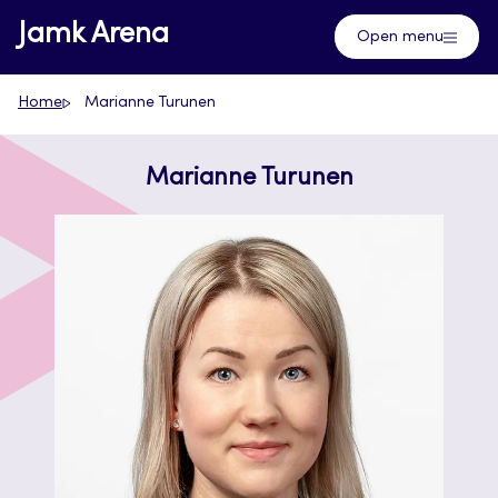
Skip
Jamk Arena
Open menu
to
content
Home
Marianne Turunen
Marianne Turunen