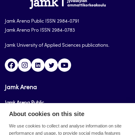
Jamk-
arena
Jamk Arena Public ISSN 2984-0791
Jamk Arena Pro ISSN 2984-0783
Jamk University of Applied Sciences publications.
Facebook
Instagram
Linkedin
Twitter
Youtube
Jamk Arena
Jamk Arena Public
About cookies on this site
Jamk Arena Pro
We use cookies to collect and analyse information on site
performance and usage, to provide social media features