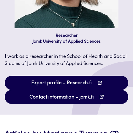
Researcher
Jamk University of Applied Sciences
I work as a researcher in the School of Health and Social
Studies of Jamk University of Applied Sciences.
Opens
Expert profile – Research.fi
in
Opens
a
Contact information – jamk.fi
in
new
a
tab
new
tab