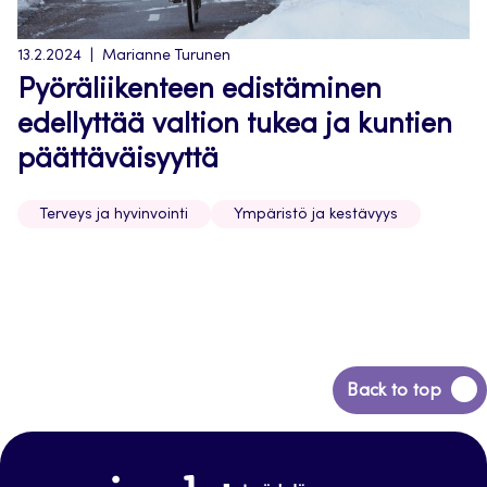
13.2.2024
Marianne Turunen
Pyöräliikenteen edistäminen
edellyttää valtion tukea ja kuntien
päättäväisyyttä
Terveys ja hyvinvointi
Ympäristö ja kestävyys
Back
Back to top
to
top