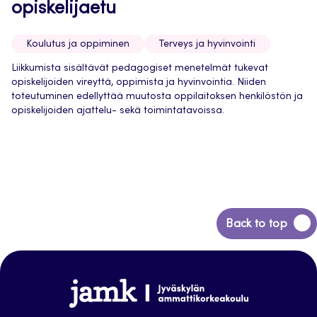
opiskelijaetu
Koulutus ja oppiminen
Terveys ja hyvinvointi
Liikkumista sisältävät pedagogiset menetelmät tukevat
opiskelijoiden vireyttä, oppimista ja hyvinvointia. Niiden
toteutuminen edellyttää muutosta oppilaitoksen henkilöstön ja
opiskelijoiden ajattelu- sekä toimintatavoissa.
Back
Back to top
to
top
Jamk-
arena