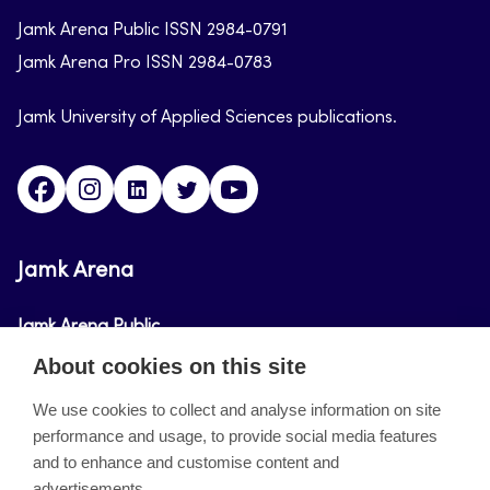
Jamk Arena Public ISSN 2984-0791
Jamk Arena Pro ISSN 2984-0783
Jamk University of Applied Sciences publications.
Facebook
Instagram
Linkedin
Twitter
Youtube
Jamk Arena
Jamk Arena Public
About cookies on this site
Jamk Arena Pro
We use cookies to collect and analyse information on site
performance and usage, to provide social media features
About the site
and to enhance and customise content and
advertisements.