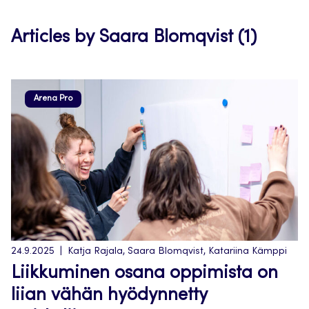
tab
Articles by Saara Blomqvist (1)
Arena Pro
24.9.2025
Katja Rajala, Saara Blomqvist, Katariina Kämppi
Liikkuminen osana oppimista on
liian vähän hyödynnetty