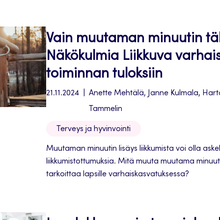
mutkatonta. Tässä artikkelissa pohdimme TKI-proje
yhteistyön mahdollisuuksia ja haasteita.
Vain muutaman minuutin t
Näkökulmia Liikkuva varhai
toiminnan tuloksiin
21.11.2024
Anette Mehtälä, Janne Kulmala, Hart
Tammelin
Terveys ja hyvinvointi
Muutaman minuutin lisäys liikkumista voi olla ask
liikkumistottumuksia. Mitä muuta muutama minuutti 
tarkoittaa lapsille varhaiskasvatuksessa?