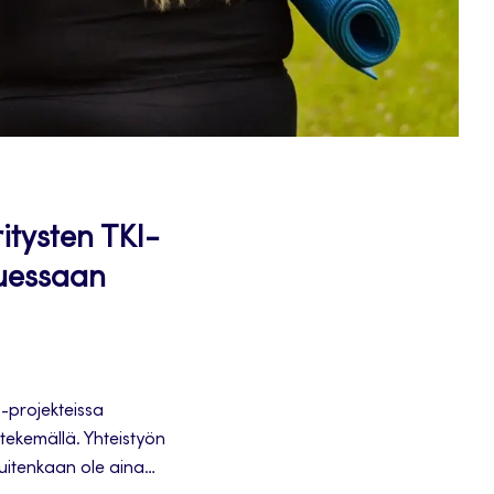
itysten TKI-
tuessaan
-projekteissa
 tekemällä. Yhteistyön
kuitenkaan ole aina