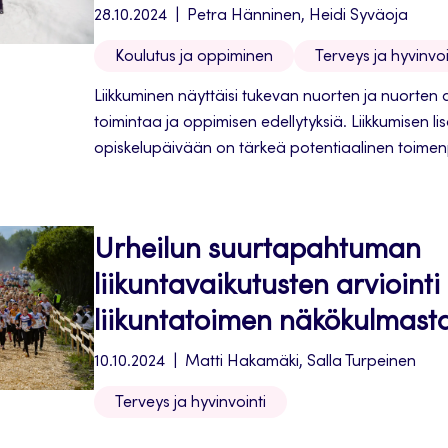
28.10.2024
Petra Hänninen, Heidi Syväoja
Koulutus ja oppiminen
Terveys ja hyvinvoi
Liikkuminen näyttäisi tukevan nuorten ja nuorten ai
toimintaa ja oppimisen edellytyksiä. Liikkumisen l
opiskelupäivään on tärkeä potentiaalinen toimen
tukemisessa.
Urheilun suurtapahtuman
liikuntavaikutusten arvioint
liikuntatoimen näkökulmast
10.10.2024
Matti Hakamäki, Salla Turpeinen
Terveys ja hyvinvointi