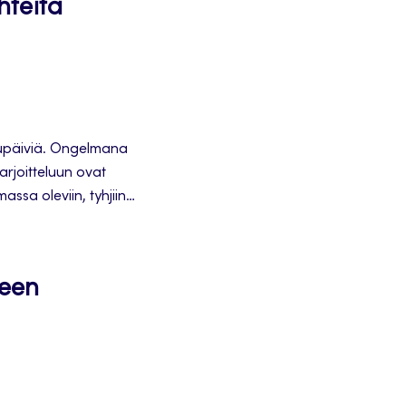
hteita
elupäiviä. Ongelmana
arjoitteluun ovat
massa oleviin, tyhjiin
huippu-urheilijoille.
seen