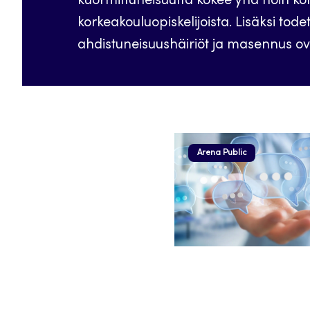
kuormittuneisuutta kokee yhä noin k
korkeakouluopiskelijoista. Lisäksi tode
ahdistuneisuushäiriöt ja masennus o
Arena Public