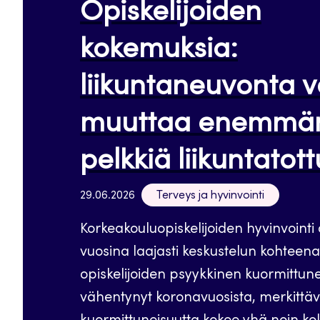
Opiskelijoiden
kokemuksia:
liikuntaneuvonta v
muuttaa enemmän
pelkkiä liikuntato
29.06.2026
Terveys ja hyvinvointi
Korkeakouluopiskelijoiden hyvinvointi 
vuosina laajasti keskustelun kohteena
opiskelijoiden psyykkinen kuormittun
vähentynyt koronavuosista, merkittä