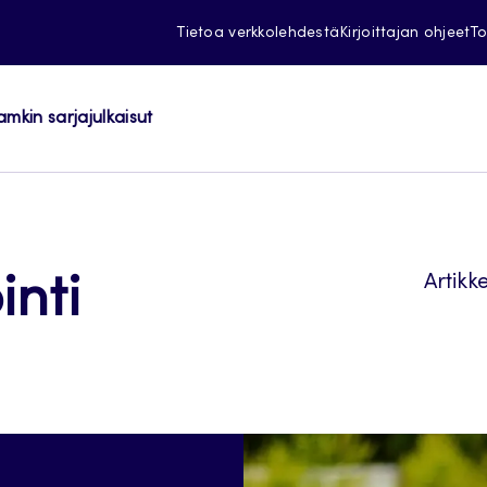
Tietoa verkkolehdestä
Kirjoittajan ohjeet
To
amkin sarjajulkaisut
Artikk
inti