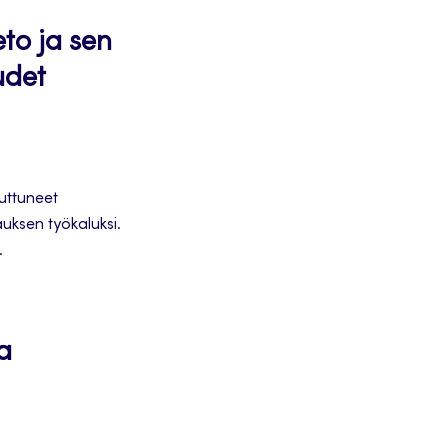
eto ja sen
udet
uuttuneet
auksen työkaluksi.
.
a