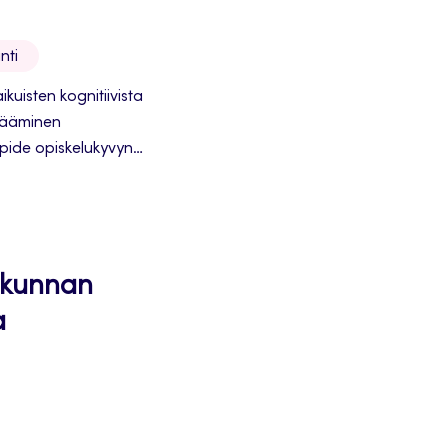
nti
kuisten kognitiivista
isääminen
pide opiskelukyvyn
i kunnan
a