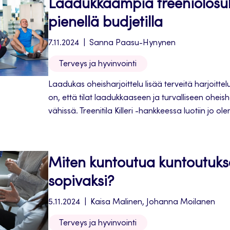
Laadukkaampia treeniolosu
pienellä budjetilla
7.11.2024
Sanna Paasu-Hynynen
Terveys ja hyvinvointi
Laadukas oheisharjoittelu lisää terveitä harjoitt
on, että tilat laadukkaaseen ja turvalliseen oheish
vähissä. Treenitila Killeri -hankkeessa luotiin jo ole
tiloihin uudenlainen käyttötarkoitus tulevaisuuden 
Miten kuntoutua kuntoutuk
sopivaksi?
5.11.2024
Kaisa Malinen, Johanna Moilanen
Terveys ja hyvinvointi