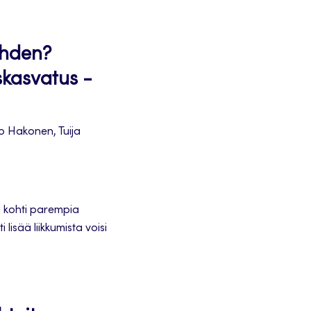
ktien ja yritysten
ähden?
skasvatus -
o Hakonen, Tuija
el kohti parempia
lisää liikkumista voisi