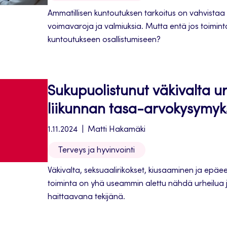
Ammatillisen kuntoutuksen tarkoitus on vahvistaa 
voimavaroja ja valmiuksia. Mutta entä jos toimintak
kuntoutukseen osallistumiseen?
Sukupuolistunut väkivalta ur
liikunnan tasa-arvokysymy
1.11.2024
Matti Hakamäki
Terveys ja hyvinvointi
Väkivalta, seksuaalirikokset, kiusaaminen ja epäeet
toiminta on yhä useammin alettu nähdä urheilua 
haittaavana tekijänä.