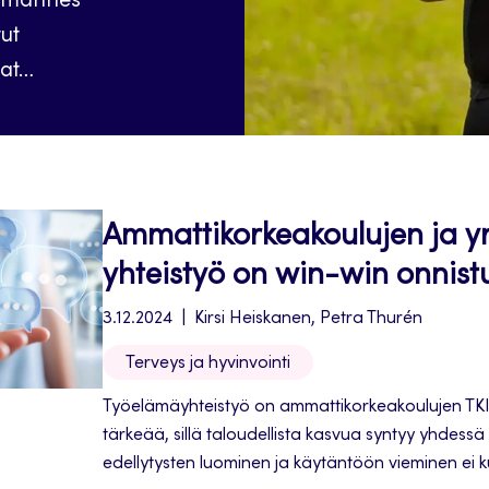
olmannes
tut
vat…
Ammattikorkeakoulujen ja yr
yhteistyö on win-win onnis
3.12.2024
Kirsi Heiskanen, Petra Thurén
Terveys ja hyvinvointi
Työelämäyhteistyö on ammattikorkeakoulujen TKI
tärkeää, sillä taloudellista kasvua syntyy yhdessä
edellytysten luominen ja käytäntöön vieminen ei 