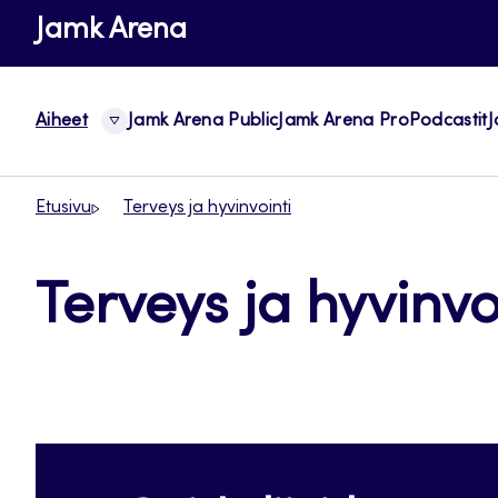
Siirry
Jamk Arena
suoraan
sisältöön
Aiheet
Jamk Arena Public
Jamk Arena Pro
Podcastit
J
Etusivu
Terveys ja hyvinvointi
Terveys ja hyvinvo