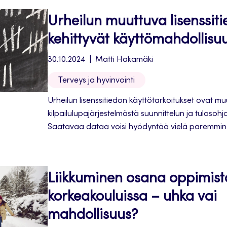
Urheilun muuttuva lisenssiti
kehittyvät käyttömahdollisu
30.10.2024
Matti Hakamäki
Terveys ja hyvinvointi
Urheilun lisenssitiedon käyttötarkoitukset ovat m
kilpailulupajärjestelmästä suunnittelun ja tulosohj
Saatavaa dataa voisi hyödyntää vielä paremmin
Liikkuminen osana oppimist
korkeakouluissa – uhka vai
mahdollisuus?