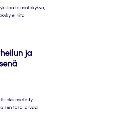
yksilön toimintakykyä,
yky ei riitä
heilun ja
ksenä
tiseksi mielletty
ja sen tasa-arvoa