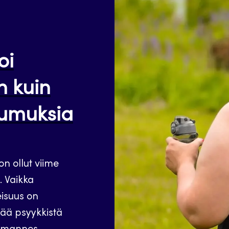
oi
 kuin
ttumuksia
on ollut viime
. Vaikka
eisuus on
vää psyykkistä