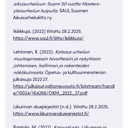
aikuisurheiluun: Suomi 50 vuotta Masters-
yleisurheilun huipulla
. SAUL Suomen
Aikuisurheiluliitto ry.
Ikiliikkuja. (2022) Viitattu 28.2.2025.
https://www.saul.fi/liitto/ikiliikkuja/
Lehtonen, K. (2022).
Katsaus urheilun
muutosprosessin tavoitteisiin ja nykytilaan
johtamisen, hallinnon ja rakenteiden
näkökulmasta
. Opetus- ja kulttuuriministeriön
julkaisuja 2022:27.
https://julkaisut.valtioneuvosto.fi/bitstream/handl
e/10024/164266/OKM_2022_27.pdf
Liikunnan aluejärjestöt (n.d.). Viitattu 28.2.2025.
https://www.liikunnanaluejarjestot.fi/
Rantala, M. (2022).
Kasvualusta. Liikunnan ja