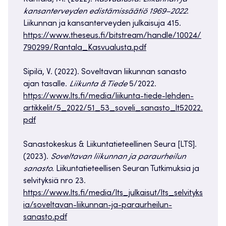
kansanterveyden edistämissäätiö 1969–2022
.
Liikunnan ja kansanterveyden julkaisuja 415.
https://www.theseus.fi/bitstream/handle/10024/
790299/Rantala_Kasvualusta.pdf
Sipilä, V. (2022). Soveltavan liikunnan sanasto
ajan tasalle.
Liikunta & Tiede
5/2022.
https://www.lts.fi/media/liikunta-tiede-lehden-
artikkelit/5_2022/51_53_soveli_sanasto_lt52022.
pdf
Sanastokeskus & Liikuntatieteellinen Seura [LTS].
(2023).
Soveltavan liikunnan ja paraurheilun
sanasto
. Liikuntatieteellisen Seuran Tutkimuksia ja
selvityksiä nro 23.
https://www.lts.fi/media/lts_julkaisut/lts_selvityks
ia/soveltavan-liikunnan-ja-paraurheilun-
sanasto.pdf