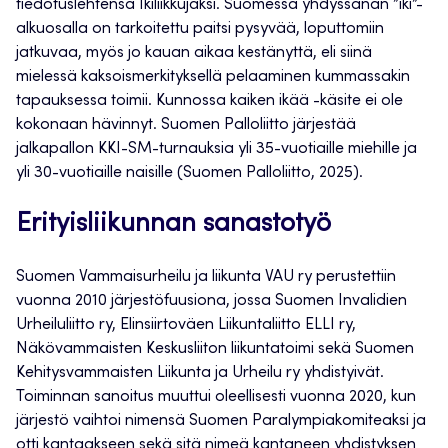
tiedotuslehtensä Ikiliikkujaksi. Suomessa yhdyssanan ”iki”-
alkuosalla on tarkoitettu paitsi pysyvää, loputtomiin
jatkuvaa, myös jo kauan aikaa kestänyttä, eli siinä
mielessä kaksoismerkityksellä pelaaminen kummassakin
tapauksessa toimii. Kunnossa kaiken ikää -käsite ei ole
kokonaan hävinnyt. Suomen Palloliitto järjestää
jalkapallon KKI-SM-turnauksia yli 35-vuotiaille miehille ja
yli 30-vuotiaille naisille (Suomen Palloliitto, 2025).
Erityisliikunnan sanastotyö
Suomen Vammaisurheilu ja liikunta VAU ry perustettiin
vuonna 2010 järjestöfuusiona, jossa Suomen Invalidien
Urheiluliitto ry, Elinsiirtoväen Liikuntaliitto ELLI ry,
Näkövammaisten Keskusliiton liikuntatoimi sekä Suomen
Kehitysvammaisten Liikunta ja Urheilu ry yhdistyivät.
Toiminnan sanoitus muuttui oleellisesti vuonna 2020, kun
järjestö vaihtoi nimensä Suomen Paralympiakomiteaksi ja
otti kantaakseen sekä sitä nimeä kantaneen yhdistyksen