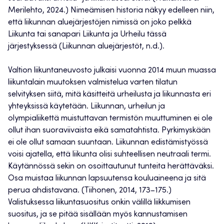
Merilehto, 2024.) Nimeämisen historia näkyy edelleen niin,
että liikunnan aluejärjestöjen nimissä on joko pelkkä
Liikunta tai sanapari Liikunta ja Urheilu tässä
järjestyksessä (Liikunnan aluejärjestöt, n.d.).
Valtion liikuntaneuvosto julkaisi vuonna 2014 muun muassa
liikuntalain muutoksen valmistelua varten tilatun
selvityksen siitä, mitä käsitteitä urheilusta ja liikunnasta eri
yhteyksissä käytetään. Liikunnan, urheilun ja
olympialiikettä muistuttavan termistön muuttuminen ei ole
ollut ihan suoraviivaista eikä samatahtista. Pyrkimyskään
ei ole ollut samaan suuntaan. Liikunnan edistämistyössä
voisi ajatella, että liikunta olisi suhteellisen neutraali termi.
Käytännössä sekin on osoittautunut tunteita herättäväksi.
Osa muistaa liikunnan lapsuutensa kouluaineena ja sitä
perua ahdistavana. (Tiihonen, 2014, 173–175.)
Valistuksessa liikuntasuositus onkin välillä liikkumisen
suositus, ja se pitää sisällään myös kannustamisen