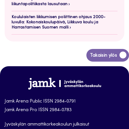
liikuntapolitiikasta lausutaan
Koululaisten liikkumisen poliittinen ohjaus 2000-
luvulla: Kokonaiskoulupäivä, Liikkuva koulu ja
Harrastamisen Suomen malli
Siirry
Takaisin ylös
takaisin
sivun
alkuun
Jamk
Arena
Jamk Arena Public ISSN 2984-0791
Jamk Arena Pro ISSN 2984-0783
Jyväskylän ammattikorkeakoulun julkaisut