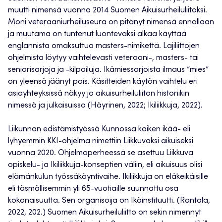
muutti nimensä vuonna 2014 Suomen Aikuisurheiluliitoksi.
Moni veteraaniurheiluseura on pitänyt nimensä ennallaan
ja muutama on tuntenut luontevaksi alkaa käyttää
englannista omaksuttua masters-nimikettä. Lajiliittojen
ohjelmista löytyy vaihtelevasti veteraani-, masters- tai
seniorisarjoja ja -kilpailuja. Ikämiessarjoista ilmaus ”mies”
on yleensä jäänyt pois. Käsitteiden käytön vaihtelu eri
asiayhteyksissä näkyy jo aikuisurheiluliiton historiikin
nimessä ja julkaisuissa (Häyrinen, 2022; Ikiliikkuja, 2022).
Liikunnan edistämistyössä Kunnossa kaiken ikää- eli
lyhyemmin KKI-ohjelma nimettiin Liikkuvaksi aikuiseksi
vuonna 2020. Ohjelmaperheessä se asettuu Liikkuva
opiskelu- ja Ikiliikkuja-konseptien väliin, eli aikuisuus olisi
elämänkulun työssäkäyntivaihe. Ikiliikkuja on eläkeikäisille
eli täsmällisemmin yli 65-vuotiaille suunnattu osa
kokonaisuutta. Sen organisoija on Ikäinstituutti. (Rantala,
2022, 202.) Suomen Aikuisurheiluliitto on sekin nimennyt