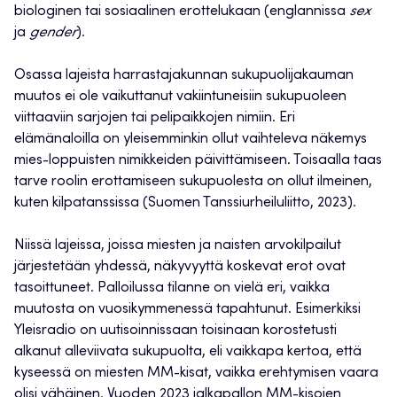
biologinen tai sosiaalinen erottelukaan (englannissa
sex
ja
gender
).
Osassa lajeista harrastajakunnan sukupuolijakauman
muutos ei ole vaikuttanut vakiintuneisiin sukupuoleen
viittaaviin sarjojen tai pelipaikkojen nimiin. Eri
elämänaloilla on yleisemminkin ollut vaihteleva näkemys
mies-loppuisten nimikkeiden päivittämiseen. Toisaalla taas
tarve roolin erottamiseen sukupuolesta on ollut ilmeinen,
kuten kilpatanssissa (Suomen Tanssiurheiluliitto, 2023).
Niissä lajeissa, joissa miesten ja naisten arvokilpailut
järjestetään yhdessä, näkyvyyttä koskevat erot ovat
tasoittuneet. Palloilussa tilanne on vielä eri, vaikka
muutosta on vuosikymmenessä tapahtunut. Esimerkiksi
Yleisradio on uutisoinnissaan toisinaan korostetusti
alkanut alleviivata sukupuolta, eli vaikkapa kertoa, että
kyseessä on miesten MM-kisat, vaikka erehtymisen vaara
olisi vähäinen. Vuoden 2023 jalkapallon MM-kisojen