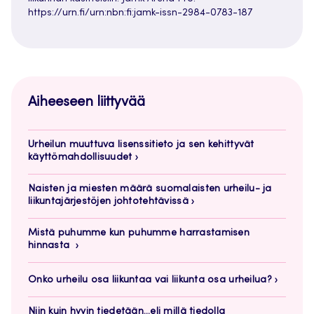
https://urn.fi/urn:nbn:fi:jamk-issn-2984-0783-187
Aiheeseen liittyvää
Urheilun muuttuva lisenssitieto ja sen kehittyvät
käyttömahdollisuudet
Naisten ja miesten määrä suomalaisten urheilu- ja
liikuntajärjestöjen johtotehtävissä
Mistä puhumme kun puhumme harrastamisen
hinnasta
Onko urheilu osa liikuntaa vai liikunta osa urheilua?
Niin kuin hyvin tiedetään…eli millä tiedolla