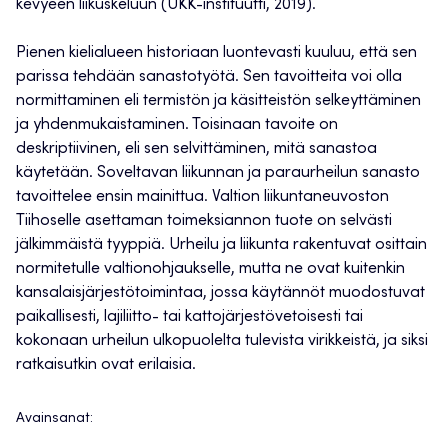
kevyeen liikuskeluun (UKK-instituutti, 2019).
Pienen kielialueen historiaan luontevasti kuuluu, että sen
parissa tehdään sanastotyötä. Sen tavoitteita voi olla
normittaminen eli termistön ja käsitteistön selkeyttäminen
ja yhdenmukaistaminen. Toisinaan tavoite on
deskriptiivinen, eli sen selvittäminen, mitä sanastoa
käytetään. Soveltavan liikunnan ja paraurheilun sanasto
tavoittelee ensin mainittua. Valtion liikuntaneuvoston
Tiihoselle asettaman toimeksiannon tuote on selvästi
jälkimmäistä tyyppiä. Urheilu ja liikunta rakentuvat osittain
normitetulle valtionohjaukselle, mutta ne ovat kuitenkin
kansalaisjärjestötoimintaa, jossa käytännöt muodostuvat
paikallisesti, lajiliitto- tai kattojärjestövetoisesti tai
kokonaan urheilun ulkopuolelta tulevista virikkeistä, ja siksi
ratkaisutkin ovat erilaisia.
Avainsanat: