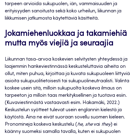
tarpeen arvioida sukupuolen, iän, vammaisuuden ja
erityisyyden sanoitusta sekä koko urheilun, liikunnan ja
liikkumisen jatkumosta käytettäviä käsitteitä.
Jokamiehenluokkaa ja takamiehiä
mutta myös viejiä ja seuraajia
Liikunnan tasa-arvoa koskevien selvitysten yhteydessä ja
laajemmin hankeviestinnässä keskusteluttavia aiheita on
ollut, miten puhua, kirjoittaa ja kuvata sukupuoleen liittyviä
asioita sukupuolitietoisesti tai sukupuolineutraalisti. Valinta
koskee usein sitä, milloin sukupuolta koskeva ilmaus on
tarpeeton ja milloin taas merkityksellinen ja tuotava esiin.
(Kuvaviestinnästä vastaavasti esim. Hakamäki, 2022.)
Keskustelun syötteet tulevat usein englannin kielestä ja
käytöstä. Aina ne eivät suoraan sovellu suomen kieleen.
Pronomineja koskeva keskustelu (
he
,
she
vai
they
) ei
käänny suomeksi samalla tavalla, kuten ei sukupuolen