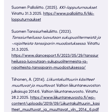
Suomen Palloliitto. (2025).
KKI-lopputurnaukset
.
Viitattu 31.3.2025.
https://www.palloliitto.fi/kki-
lopputurnaukset
Suomen Tanssiurheiluliitto. (2023).
Tanssiurheilussa luovutaan sukupuolitermeistä ja
-rajoitteista tanssiparin muodostuksessa
. Viitattu
31.3.2025.
https://www.dancesport.fi/2023/05/29/tanssiur
heilussa-luovutaan-sukupuolitermeista-ja-
rajoitteista-tanssiparin-muodostuksessa/
Tiihonen, A. (2014).
Liikuntakulttuurin käsitteet
muuttuvat ja muuttavat
. Valtion liikuntaneuvoston
julkaisuja 2014:6. Valtion liikuntaneuvosto. Viitattu
28.2.2025.
https://www.liikuntaneuvosto.fi/wp-
content/uploads/2019/09/Liikuntakulttuurin_kasi
tteet_muuttuvat_ja_muuttavat_vln_2014_6.pdf