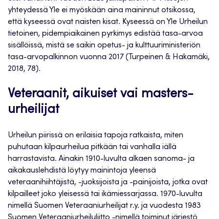
yhteydessä Yle ei myöskään aina maininnut otsikossa,
että kyseessä ovat naisten kisat. Kyseessä on Yle Urheilun
tietoinen, pidempiaikainen pyrkimys edistää tasa-arvoa
sisällöissä, mistä se saikin opetus- ja kulttuuriministeriön
tasa-arvopalkinnon vuonna 2017 (Turpeinen & Hakamäki,
2018, 78).
Veteraanit, aikuiset vai masters-
urheilijat
Urheilun piirissä on erilaisia tapoja ratkaista, miten
puhutaan kilpaurheilua pitkään tai vanhalla iällä
harrastavista. Ainakin 1910-luvulta alkaen sanoma- ja
aikakauslehdistä löytyy mainintoja yleensä
veteraanihiihtäjistä, -juoksijoista ja -painijoista, jotka ovat
kilpailleet joko yleisessä tai ikämiessarjassa. 1970-luvulta
nimellä Suomen Veteraaniurheilijat r.y. ja vuodesta 1983
Suomen Veteraaniurheiluliitto -nimellä toiminut järjestö