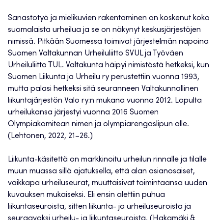
Sanastotyö ja mielikuvien rakentaminen on koskenut koko
suomalaista urheilua ja se on näkynyt keskusjärjestöjen
nimissä. Pitkään Suomessa toimivat järjestelmän napoina
Suomen Valtakunnan Urheiluliitto SVUL ja Työväen
Urheiluliitto TUL. Valtakunta häipyi nimistöstä hetkeksi, kun
Suomen Liikunta ja Urheilu ry perustettiin vuonna 1993,
mutta palasi hetkeksi sitä seuranneen Valtakunnallinen
liikuntajärjestön Valo ry:n mukana vuonna 2012. Lopulta
urheilukansa järjestyi vuonna 2016 Suomen
Olympiakomitean nimen ja olympiarengaslipun alle.
(Lehtonen, 2022, 21–26.)
Liikunta-käsitettä on markkinoitu urheilun rinnalle ja tilalle
muun muassa sillä ajatuksella, että alan asianosaiset,
vaikkapa urheiluseurat, muuttaisivat toimintaansa uuden
kuvauksen mukaiseksi. Eli ensin alettiin puhua
liikuntaseuroista, sitten liikunta- ja urheiluseuroista ja
seuraavaksi urheilu- ja liikuntaseuroista. (Hakamäki &