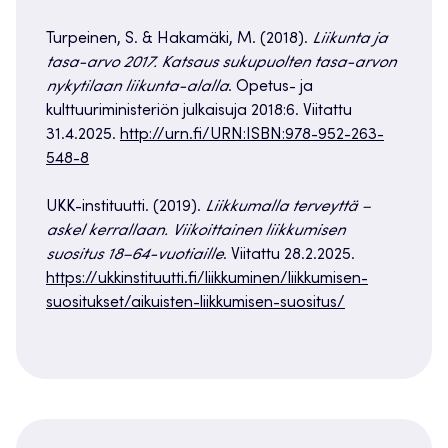
Turpeinen, S. & Hakamäki, M. (2018).
Liikunta ja
tasa-arvo 2017. Katsaus sukupuolten tasa-arvon
nykytilaan liikunta-alalla
. Opetus- ja
kulttuuriministeriön julkaisuja 2018:6. Viitattu
31.4.2025.
http://urn.fi/URN:ISBN:978-952-263-
548-8
UKK-instituutti. (2019).
Liikkumalla terveyttä –
askel kerrallaan. Viikoittainen liikkumisen
suositus 18–64-vuotiaille
. Viitattu 28.2.2025.
https://ukkinstituutti.fi/liikkuminen/liikkumisen-
suositukset/aikuisten-liikkumisen-suositus/