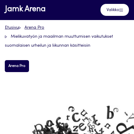
Siirry
Jamk Arena
Valikko
suoraan
sisältöön
Etusivu
Arena Pro
Mielikuvatyön ja maailman muuttumisen vaikutukset
suomalaisen urheilun ja liikunnan käsitteisiin
Arena Pro