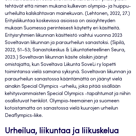
tehtävät että nimen mukana kulkevan olympia- ja huippu-
urheilulta kalskahtavan mainekuvan. (Lehtonen, 2022, 27.)
Erityisliikuntaa koskevissa asioissa on asiayhteyden
mukaan Suomessa perinteisesti käytetty eri käsitteitä.
Erityisryhmien liikunnan käsitteistö vaihtui vuonna 2023
Soveltavan liikunnan ja paraurheilun sanastoksi. (Sipilä,
2022, 51–53; Sanastokeskus & Liikuntatieteellinen Seura,
2023.) Soveltavan liikunnan käsite olisikin jäänyt
omistajatta, kun Soveltava Liikunta SoveLi ry lopetti
toimintansa vielä samana syksynä. Soveltavan liikunnan ja
paraurheilun sanastossa kääntämättä on jäänyt vielä
ainakin Special Olympics -urheilu, joka pitää sisällään
kehitysvammaisten Special Olympics -tapahtumat ja niihin
osallistuvat henkilöt. Olympia-teemainen ja suomeen
kotoistamatta on sanastossa vielä kuurojen urheilun
Deaflympics-liike.
Urheilua, liikuntaa ja liikuskelua