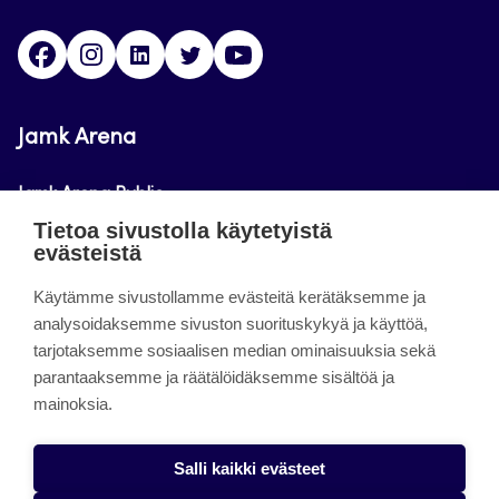
Facebook
Instagram
Linkedin
Twitter
Youtube
Jamk Arena
Jamk Arena Public
Tietoa sivustolla käytetyistä
Jamk Arena Pro
evästeistä
Podcastit
Käytämme sivustollamme evästeitä kerätäksemme ja
analysoidaksemme sivuston suorituskykyä ja käyttöä,
tarjotaksemme sosiaalisen median ominaisuuksia sekä
Tietoa sivustosta
parantaaksemme ja räätälöidäksemme sisältöä ja
mainoksia.
Saavutettavuusseloste
Tietosuojaseloste
Salli kaikki evästeet