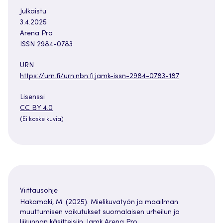
Julkaistu
3.4.2025
Arena Pro
ISSN 2984-0783
URN
https://urn.fi/urn:nbn:fi:jamk-issn-2984-0783-187
Lisenssi
Avautuu
CC BY 4.0
uuteen
(Ei koske kuvia)
välilehteen
Viittausohje
Hakamäki, M. (2025). Mielikuvatyön ja maailman
muuttumisen vaikutukset suomalaisen urheilun ja
liikunnan käsitteisiin. Jamk Arena Pro.