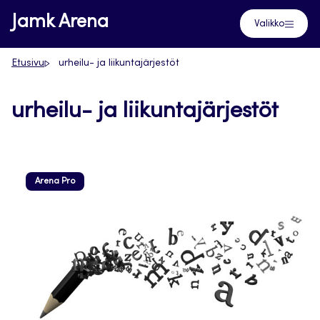
Siirry
Jamk Arena
Valikko
suoraan
sisältöön
Etusivu
urheilu- ja liikuntajärjestöt
urheilu- ja liikuntajärjestöt
Arena Pro