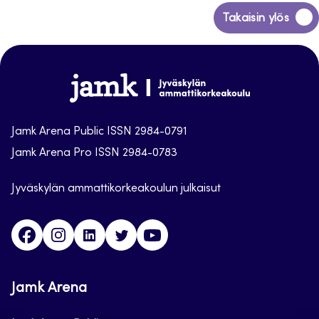
Siirry
Takaisin ylös
takaisin
sivun
alkuun
Jamk
Arena
Jamk Arena Public ISSN 2984-0791
Jamk Arena Pro ISSN 2984-0783
Jyväskylän ammattikorkeakoulun julkaisut
Facebook
Instagram
Linkedin
Twitter
Youtube
Jamk Arena