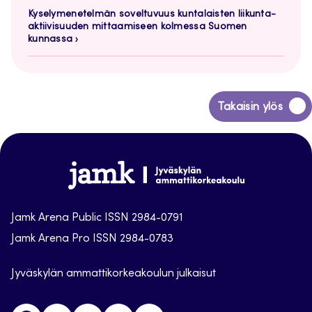
Kyselymenetelmän soveltuvuus kuntalaisten liikunta-
aktiivisuuden mittaamiseen kolmessa Suomen
kunnassa
Siirry
Takaisin ylös
takaisin
sivun
alkuun
Jamk
Arena
Jamk Arena Public ISSN 2984-0791
Jamk Arena Pro ISSN 2984-0783
Jyväskylän ammattikorkeakoulun julkaisut
Facebook
Instagram
Linkedin
Twitter
Youtube