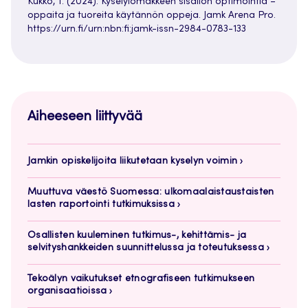
Kukko, T. (2024). Kyselylomakkeen sisällön optimointia –
oppaita ja tuoreita käytännön oppeja. Jamk Arena Pro.
https://urn.fi/urn:nbn:fi:jamk-issn-2984-0783-133
Aiheeseen liittyvää
Jamkin opiskelijoita liikutetaan kyselyn voimin
Muuttuva väestö Suomessa: ulkomaalaistaustaisten
lasten raportointi tutkimuksissa
Osallisten kuuleminen tutkimus-, kehittämis- ja
selvityshankkeiden suunnittelussa ja toteutuksessa
Tekoälyn vaikutukset etnografiseen tutkimukseen
organisaatioissa