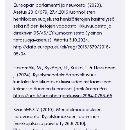
Euroopan parlamentti ja neuvosto. (2023).
Asetus 2016/679, 27.4.2016 luonnollisten
henkilöiden suojelusta henkilötietojen käsittelyssä
sekä näiden tietojen vapaasta liikkuvuudesta ja
direktiivin 95/46/EY kumoamisesta (yleinen
tietosuoja-asetus). Viitattu 3.10.2024.
http://data.europa.eu/eli/reg/2016/679/2016-
05-04
Hakamäki, M., Syväoja, H., Kukko, T. & Heiskanen,
J. (2024). Kyselymenetelmän soveltuvuus
kuntalaisten liikunta-aktiivisuuden mittaamiseen
kolmessa Suomen kunnassa. Jamk Arena Pro.
https://urn.fi/urn:nbn:fi:jamk-issn-2984-0783-65
KvantiMOTV. (2010). Menetelmäopetuksen
tietovaranto. Kyselylomakkeen laatiminen
[verkkojulkaisu päivitetty 26.8.2010].