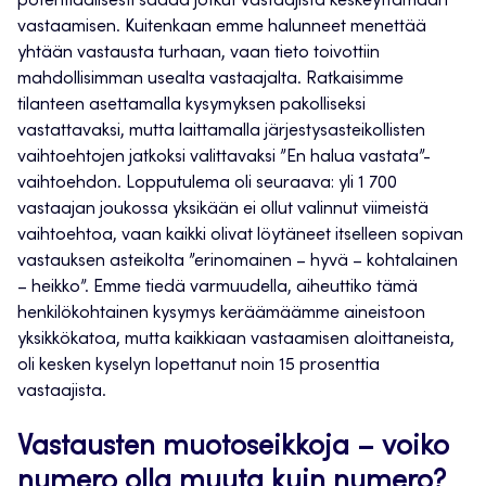
potentiaalisesti saada jotkut vastaajista keskeyttämään
vastaamisen. Kuitenkaan emme halunneet menettää
yhtään vastausta turhaan, vaan tieto toivottiin
mahdollisimman usealta vastaajalta. Ratkaisimme
tilanteen asettamalla kysymyksen pakolliseksi
vastattavaksi, mutta laittamalla järjestysasteikollisten
vaihtoehtojen jatkoksi valittavaksi ”En halua vastata”-
vaihtoehdon. Lopputulema oli seuraava: yli 1 700
vastaajan joukossa yksikään ei ollut valinnut viimeistä
vaihtoehtoa, vaan kaikki olivat löytäneet itselleen sopivan
vastauksen asteikolta ”erinomainen – hyvä – kohtalainen
– heikko”. Emme tiedä varmuudella, aiheuttiko tämä
henkilökohtainen kysymys keräämäämme aineistoon
yksikkökatoa, mutta kaikkiaan vastaamisen aloittaneista,
oli kesken kyselyn lopettanut noin 15 prosenttia
vastaajista.
Vastausten muotoseikkoja – voiko
numero olla muuta kuin numero?