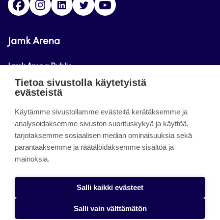
Jamk Arena
Jamk Arena Public
Tietoa sivustolla käytetyistä
Jamk Arena Pro
evästeistä
Podcastit
Käytämme sivustollamme evästeitä kerätäksemme ja
analysoidaksemme sivuston suorituskykyä ja käyttöä,
tarjotaksemme sosiaalisen median ominaisuuksia sekä
Tietoa sivustosta
parantaaksemme ja räätälöidäksemme sisältöä ja
mainoksia.
Saavutettavuusseloste
Tietosuojaseloste
Salli kaikki evästeet
Alasottoilmoitus
Salli vain välttämätön