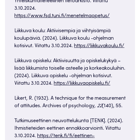
Yhteiskuntatieteellinen tietoarkisto. Viitattu
3.10.2024.
https://www.fsd.tuni.fi/menetelmaopetus/
Liikkuva koulu: Aktiivisempia ja viihtyisämpiä
koulupäiviä. (2024). Liikkuva koulu -ohjelman
kotisivut. Viitattu 3.10.2024.
https://liikkuvakoulu.fi/
Liikkuva opiskelu: Aktiivisuutta ja opiskelukykyä –
lisää liikkumista toiselle asteelle ja korkeakouluihin.
(2024). Liikkuva opiskelu -ohjelman kotisivut.
Viitattu 3.10.2024.
https://liikkuvaopiskelu.fi/
Likert, R. (1932). A technique for the measurement
of attitudes. Archives of psychology
, 22
(140), 55.
Tutkimuseettinen neuvottelukunta [TENK]. (2024).
Ihmistieteiden eettinen ennakkoarviointi. Viitattu
3.10.2024.
https://tenk.fi/fi/eettinen-