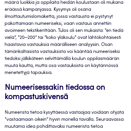
määrä luokkia ja oppilaita heidän koulustaan oli mukana
eräässä kampanjassa. Kysymys oli osana
ilmoittautumislomaketta, jossa vastausta ei pystynyt
pakottamaan numeeriseksi, vaan vastaus annettiin
avoimeen tekstikenttään. Tulos oli sen mukaista: ”en tiedä
vielä”, ”20‒200” tai ”koko yläkoulu” ovat lähtökohtaisesti
haastavia vastauksia määrälliseen analyysiin. Osan
tämänkaltaisista vastauksista voi kääntää numeeriseksi
tiedoksi jälkikäteen selvittämällä koulun oppilasmäärän
muuta kautta, mutta osa vastauksista on käytännössä
menetettyjä tapauksia.
Numeerisessakin tiedossa on
kompastuskivensä
Numeerista tietoa kysyttäessä vastaajaa voidaan ohjata
”vastaamaan oikein” hyvin monella tavalla. Seuraavassa
muutama idea pohdittavaksi numeerista tietoa