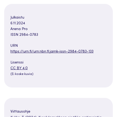
Julkaistu
6.11.2024
Arena Pro
ISSN 2984-0783
URN
https://urn.fi/urn:nbn:fi:jamk-issn-2984-0783-133
Lisenssi
Avautuu
CC BY 4.0
uuteen
(Ei koske kuvia)
välilehteen
Viittausohje