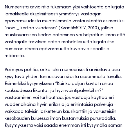
Numeerista arviointia tukemaan yksi vaihtoehto on kirjata
lomakkeelle eksplisiittisesti ymmärrys vastaajan
epävarmuudesta muotoilemalla vastauskenttä esimerkiksi
”noin
_
kertaa vuodessa” (KvantiMOTV, 2010), jolloin
muistinvaraisen tiedon antaminen voi helpottua ilman että
vastaajalle tarvitsee antaa mahdollisuutta kirjata itse
numeron oheen epävarmuutta kuvaavia sanallisia
määreitä.
Voi myös pohtia, onko jokin numeerisesti arvioitava asia
kysyttävä yhden tunnusluvun sijasta useammalla tavalla.
Esimerkiksi kysymykseen ”Kuinka paljon käytät rahaa
kuukaudessa liikunta- ja hyvinvointipalveluihin?”
vastaaminen voi turhauttaa, jos vastaaja käyttää eri
vuodenaikoina hyvin erilaisia ja erihintaisia palveluja –
vaikkapa talvisin laskettelun kausikorttiin ja varusteisiin
kesäkauden kuluessa ilman kustannuksia pururadalla.
Kysymyksestä voisi saada enemmän irti kysymällä saman