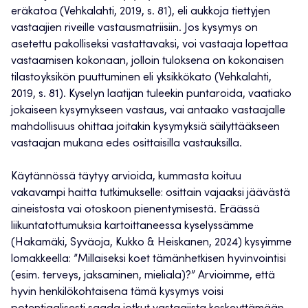
eräkatoa (Vehkalahti, 2019, s. 81), eli aukkoja tiettyjen
vastaajien riveille vastausmatriisiin. Jos kysymys on
asetettu pakolliseksi vastattavaksi, voi vastaaja lopettaa
vastaamisen kokonaan, jolloin tuloksena on kokonaisen
tilastoyksikön puuttuminen eli yksikkökato (Vehkalahti,
2019, s. 81). Kyselyn laatijan tuleekin puntaroida, vaatiako
jokaiseen kysymykseen vastaus, vai antaako vastaajalle
mahdollisuus ohittaa joitakin kysymyksiä säilyttääkseen
vastaajan mukana edes osittaisilla vastauksilla.
Käytännössä täytyy arvioida, kummasta koituu
vakavampi haitta tutkimukselle: osittain vajaaksi jäävästä
aineistosta vai otoskoon pienentymisestä. Eräässä
liikuntatottumuksia kartoittaneessa kyselyssämme
(Hakamäki, Syväoja, Kukko & Heiskanen, 2024) kysyimme
lomakkeella: ”Millaiseksi koet tämänhetkisen hyvinvointisi
(esim. terveys, jaksaminen, mieliala)?” Arvioimme, että
hyvin henkilökohtaisena tämä kysymys voisi