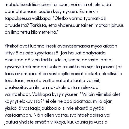
mahdollisesti liian pieni tai suuri, voi esiin ohjelmoida
ponnahtamaan uuden kysymyksen. Esimerkin
tapauksessa vaikkapa: ”Oletko varma työmatkasi
pituudesta? Tarkista, että yhdensuuntainen matkan pituus
on ilmoitettu kilometreinä.”
Yksiköt ovat luonnollisesti avainasemassa myös aikaan
liittyviä asioita kysyttäessä. Jos haluat analysoida
aineistoa päivien tarkkuudella, lienee parasta laatia
kysymys koskemaan tuntien tai viikkojen sijasta päiviä. Jos
taas aikamääreet eri vastaajilla voivat poiketa oleellisesti
toisistaan, voi olla välttämätöntä laatia valmiit,
analysoitavan ilmiön näkökulmasta mielekkäät
vaihtoehdot. Vaikkapa kysymykseen ”Milloin viimeksi olet
käynyt elokuvissa?” ei ole helppo päättää, millä ajan
yksiköllä vastaajajoukkoa olisi mielekästä pyytää
vastaamaan. Näin ollen vastausvaihtoehdoissa voi
joutua yhdistelemään viikkoja, kuukausia ja vuosia.