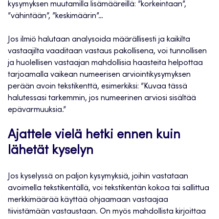
kysymyksen muutamilla lisämääreillä: ”korkeintaan”,
”vähintään”, ”keskimäärin”…
Jos ilmiö halutaan analysoida määrällisesti ja kaikilta
vastaajilta vaaditaan vastaus pakollisena, voi tunnollisen
ja huolellisen vastaajan mahdollisia haasteita helpottaa
tarjoamalla vaikean numeerisen arviointikysymyksen
perään avoin tekstikenttä, esimerkiksi: ”Kuvaa tässä
halutessasi tarkemmin, jos numeerinen arviosi sisältää
epävarmuuksia.”
Ajattele vielä hetki ennen kuin
lähetät kyselyn
Jos kyselyssä on paljon kysymyksiä, joihin vastataan
avoimella tekstikentällä, voi tekstikentän kokoa tai sallittua
merkkimäärää käyttää ohjaamaan vastaajaa
tiivistämään vastaustaan. On myös mahdollista kirjoittaa