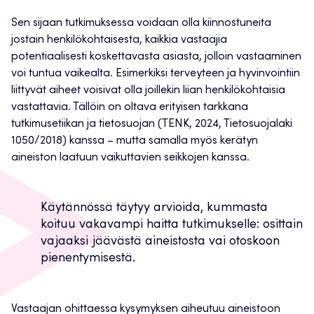
Sen sijaan tutkimuksessa voidaan olla kiinnostuneita
jostain henkilökohtaisesta, kaikkia vastaajia
potentiaalisesti koskettavasta asiasta, jolloin vastaaminen
voi tuntua vaikealta. Esimerkiksi terveyteen ja hyvinvointiin
liittyvät aiheet voisivat olla joillekin liian henkilökohtaisia
vastattavia. Tällöin on oltava erityisen tarkkana
tutkimusetiikan ja tietosuojan (TENK, 2024, Tietosuojalaki
1050/2018) kanssa – mutta samalla myös kerätyn
aineiston laatuun vaikuttavien seikkojen kanssa.
Käytännössä täytyy arvioida, kummasta
koituu vakavampi haitta tutkimukselle: osittain
vajaaksi jäävästä aineistosta vai otoskoon
pienentymisestä.
Vastaajan ohittaessa kysymyksen aiheutuu aineistoon