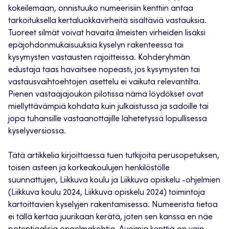
kokeilemaan, onnistuuko numeerisiin kenttiin antaa
tarkoituksella kertaluokkavirheitä sisältäviä vastauksia.
Tuoreet silmät voivat havaita ilmeisten virheiden lisäksi
epäjohdonmukaisuuksia kyselyn rakenteessa tai
kysymysten vastausten rajoitteissa. Kohderyhmän
edustaja taas havaitsee nopeasti, jos kysymysten tai
vastausvaihtoehtojen asettelu ei vaikuta relevantilta.
Pienen vastaajajoukon pilotissa nämä löydökset ovat
miellyttävämpiä kohdata kuin julkaistussa ja sadoille tai
jopa tuhansille vastaanottajille lähetetyssä lopullisessa
kyselyversiossa.
Tätä artikkelia kirjoittaessa tuen tutkijoita perusopetuksen,
toisen asteen ja korkeakoulujen henkilöstölle
suunnattujen, Liikkuva koulu ja Liikkuva opiskelu -ohjelmien
(Liikkuva koulu 2024, Liikkuva opiskelu 2024) toimintoja
kartoittavien kyselyjen rakentamisessa. Numeerista tietoa
ei tällä kertaa juurikaan kerätä, joten sen kanssa en näe