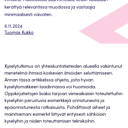
ihmisiltä. Huolellisella suunnittelulla tiedot saadaan
kerättyä relevantissa muodossa ja vastaajia
minimaalisesti vaivaten.
6.11.2024
Tuomas Kukko
Kyselytutkimus on yhteiskuntatieteiden alueella vakiintunut
menetelmä ihmisiä koskevien ilmiöiden selvittämiseen.
Annan tässä artikkelissa ohjeita, joita hyvän
kyselylomakkeen laadinnassa voi huomioida.
Oppikirjatietojen lisäksi tarjoan viimeaikaisiin toteutettuihin
kyselyihin perustuvia esimerkkejä onnistuneista ja
epäonnistuneista ratkaisuista. Pohdittavat aiheet ja
mainitsemani esimerkit liittyvät erityisesti sähköisiin
kyselyihin ja niiden toteuttamisen tekniikoihin.