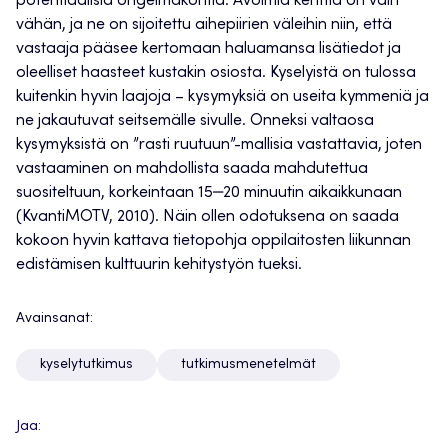
potentiaalisia ongelmakohtia. Avoimia kenttiä on vain
vähän, ja ne on sijoitettu aihepiirien väleihin niin, että
vastaaja pääsee kertomaan haluamansa lisätiedot ja
oleelliset haasteet kustakin osiosta. Kyselyistä on tulossa
kuitenkin hyvin laajoja – kysymyksiä on useita kymmeniä ja
ne jakautuvat seitsemälle sivulle. Onneksi valtaosa
kysymyksistä on ”rasti ruutuun”-mallisia vastattavia, joten
vastaaminen on mahdollista saada mahdutettua
suositeltuun, korkeintaan 15‒20 minuutin aikaikkunaan
(KvantiMOTV, 2010). Näin ollen odotuksena on saada
kokoon hyvin kattava tietopohja oppilaitosten liikunnan
edistämisen kulttuurin kehitystyön tueksi.
Avainsanat:
kyselytutkimus
tutkimusmenetelmät
Jaa: