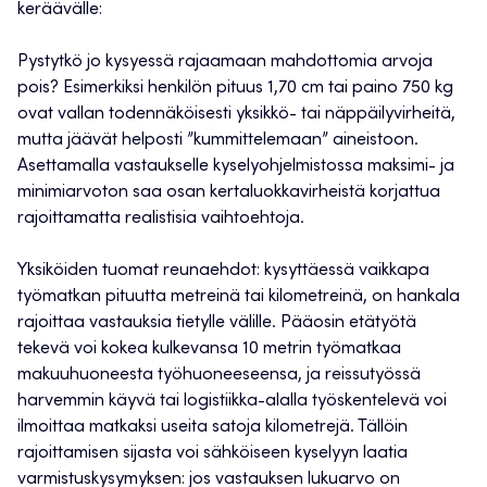
keräävälle:
Pystytkö jo kysyessä rajaamaan mahdottomia arvoja
pois? Esimerkiksi henkilön pituus 1,70 cm tai paino 750 kg
ovat vallan todennäköisesti yksikkö- tai näppäilyvirheitä,
mutta jäävät helposti ”kummittelemaan” aineistoon.
Asettamalla vastaukselle kyselyohjelmistossa maksimi- ja
minimiarvoton saa osan kertaluokkavirheistä korjattua
rajoittamatta realistisia vaihtoehtoja.
Yksiköiden tuomat reunaehdot: kysyttäessä vaikkapa
työmatkan pituutta metreinä tai kilometreinä, on hankala
rajoittaa vastauksia tietylle välille. Pääosin etätyötä
tekevä voi kokea kulkevansa 10 metrin työmatkaa
makuuhuoneesta työhuoneeseensa, ja reissutyössä
harvemmin käyvä tai logistiikka-alalla työskentelevä voi
ilmoittaa matkaksi useita satoja kilometrejä. Tällöin
rajoittamisen sijasta voi sähköiseen kyselyyn laatia
varmistuskysymyksen: jos vastauksen lukuarvo on