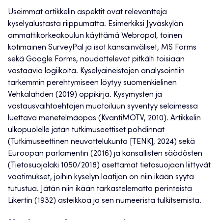
Useimmat artikkelin aspektit ovat relevantteja
kyselyalustasta riippumatta. Esimerkiksi Jyväskylän
ammattikorkeakoulun käyttämä Webropol, toinen
kotimainen SurveyPal ja isot kansainväliset, MS Forms
sekä Google Forms, noudattelevat pitkälti toisiaan
vastaavia logiikoita. Kyselyaineistojen analysointiin
tarkemmin perehtymiseen löytyy suomenkielinen
Vehkalahden (2019) oppikirja. Kysymysten ja
vastausvaihtoehtojen muotoiluun syventyy selaimessa
luettava menetelmäopas (KvantiMOTV, 2010). Artikkelin
ulkopuolelle jätän tutkimuseettiset pohdinnat
(Tutkimuseettinen neuvottelukunta [TENK], 2024) sekä
Euroopan parlamentin (2016) ja kansallisten säädösten
(Tietosuojalaki 1050/2018) asettamat tietosuojaan liittyvät
vaatimukset, joihin kyselyn laatijan on niin ikään syytä
tutustua. Jätän niin ikään tarkastelematta perinteistä
Likertin (1932) asteikkoa ja sen numeerista tulkitsemista.