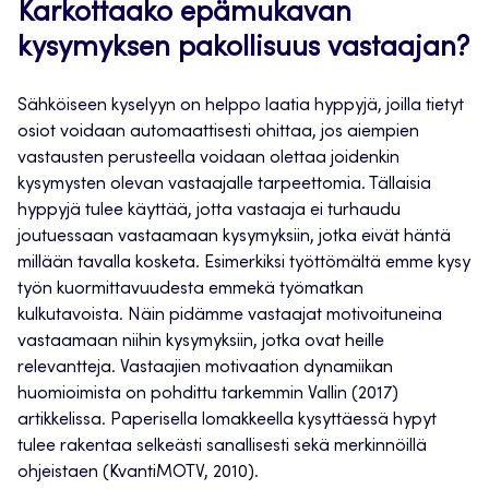
Karkottaako epämukavan
kysymyksen pakollisuus vastaajan?
Sähköiseen kyselyyn on helppo laatia hyppyjä, joilla tietyt
osiot voidaan automaattisesti ohittaa, jos aiempien
vastausten perusteella voidaan olettaa joidenkin
kysymysten olevan vastaajalle tarpeettomia. Tällaisia
hyppyjä tulee käyttää, jotta vastaaja ei turhaudu
joutuessaan vastaamaan kysymyksiin, jotka eivät häntä
millään tavalla kosketa. Esimerkiksi työttömältä emme kysy
työn kuormittavuudesta emmekä työmatkan
kulkutavoista. Näin pidämme vastaajat motivoituneina
vastaamaan niihin kysymyksiin, jotka ovat heille
relevantteja. Vastaajien motivaation dynamiikan
huomioimista on pohdittu tarkemmin Vallin (2017)
artikkelissa. Paperisella lomakkeella kysyttäessä hypyt
tulee rakentaa selkeästi sanallisesti sekä merkinnöillä
ohjeistaen (KvantiMOTV, 2010).