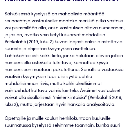
Sähköisessä kyselyssä on mahdollista määrittää
reunaehtoja vastaukselle: montako merkkiä pitkä vastaus
voi pisimmillään olla, onko vastauksen oltava numeerinen,
ja jos on, ovatko vain tietyt lukuarvot mahdollisia.
Vehkalahti (2019, luku 2) kuvaa laajasti erilaisia mitattavia
suureita ja ohjeistaa kysymyksen asetteluun.
Lähtökohtaisesti kaikki tieto, jonka halutaan olevan jollain
numeerisella asteikolla tulkittava, kannattaa kysyä
numeeriseen muotoon pakotettuna. Sanallisia vastauksia
vaativiin kysymyksiin taas olisi syytä pohtia
mahdollisimman tiivis, mutta kaikki oleellisimmat
vaihtoehdot kattava valmis luettelo. Avoimet vastaukset
voivat olla sisällöllisesti ”mielenkiintoisia” (Vehkalahti 2019,
luku 2), mutta järjestään hyvin hankalia analysoitavia.
Opettajille ja muille koulun henkilökuntaan kuuluville
suunnatussa kyselyssä selvitimme taannoin, kuinka suuri