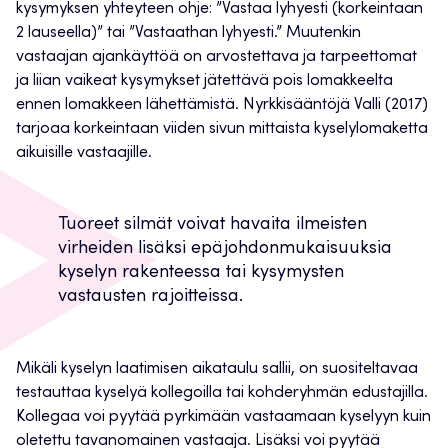
kysymyksen yhteyteen ohje: ”Vastaa lyhyesti (korkeintaan
2 lauseella)” tai ”Vastaathan lyhyesti.” Muutenkin
vastaajan ajankäyttöä on arvostettava ja tarpeettomat
ja liian vaikeat kysymykset jätettävä pois lomakkeelta
ennen lomakkeen lähettämistä. Nyrkkisääntöjä Valli (2017)
tarjoaa korkeintaan viiden sivun mittaista kyselylomaketta
aikuisille vastaajille.
Tuoreet silmät voivat havaita ilmeisten
virheiden lisäksi epäjohdonmukaisuuksia
kyselyn rakenteessa tai kysymysten
vastausten rajoitteissa.
Mikäli kyselyn laatimisen aikataulu sallii, on suositeltavaa
testauttaa kyselyä kollegoilla tai kohderyhmän edustajilla.
Kollegaa voi pyytää pyrkimään vastaamaan kyselyyn kuin
oletettu tavanomainen vastaaja. Lisäksi voi pyytää