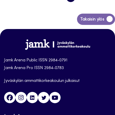
EDELLINEN
SIVU
SIVU
SIVU
Siirry
Takaisin ylös
takaisin
sivun
alkuun
Jamk
Arena
Jamk Arena Public ISSN 2984-0791
Jamk Arena Pro ISSN 2984-0783
Jyväskylän ammattikorkeakoulun julkaisut
Facebook
Instagram
Linkedin
Twitter
Youtube