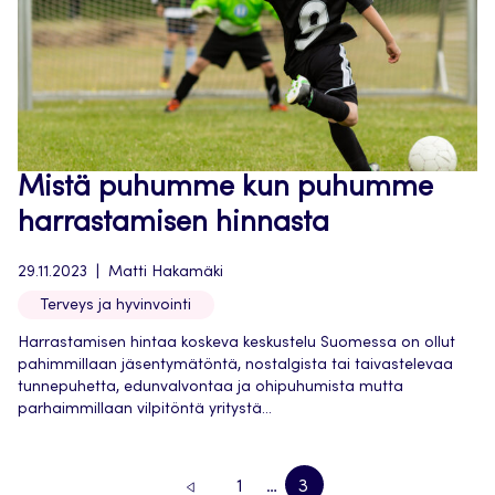
Mistä puhumme kun puhumme
harrastamisen hinnasta
29.11.2023
Matti Hakamäki
Terveys ja hyvinvointi
Harrastamisen hintaa koskeva keskustelu Suomessa on ollut
pahimmillaan jäsentymätöntä, nostalgista tai taivastelevaa
tunnepuhetta, edunvalvontaa ja ohipuhumista mutta
parhaimmillaan vilpitöntä yritystä...
1
…
3