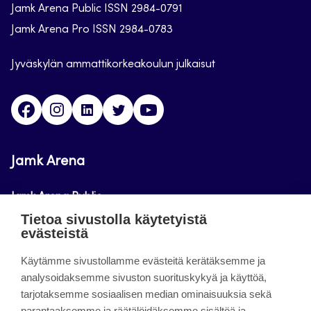
Jamk Arena Public ISSN 2984-0791
Jamk Arena Pro ISSN 2984-0783
Jyväskylän ammattikorkeakoulun julkaisut
Facebook
Instagram
Linkedin
Twitter
Youtube
Jamk Arena
Jamk Arena Public
Tietoa sivustolla käytetyistä
Jamk Arena Pro
evästeistä
Podcastit
Käytämme sivustollamme evästeitä kerätäksemme ja
analysoidaksemme sivuston suorituskykyä ja käyttöä,
tarjotaksemme sosiaalisen median ominaisuuksia sekä
Tietoa sivustosta
parantaaksemme ja räätälöidäksemme sisältöä ja