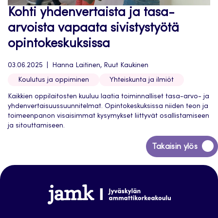
Kohti yhdenvertaista ja tasa-
arvoista vapaata sivistystyötä
opintokeskuksissa
03.06.2025
Hanna Laitinen, Ruut Kaukinen
Koulutus ja oppiminen
Yhteiskunta ja ilmiöt
Kaikkien oppilaitosten kuuluu laatia toiminnalliset tasa-arvo- ja
yhdenvertaisuussuunnitelmat. Opintokeskuksissa niiden teon ja
toimeenpanon visaisimmat kysymykset liittyvät osallistamiseen
ja sitouttamiseen.
Siirry
Takaisin ylös
takaisin
sivun
alkuun
Jamk
Arena