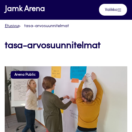
Siirry
Jamk Arena
Valikko
suoraan
sisältöön
Etusivu
tasa-arvosuunnitelmat
tasa-arvosuunnitelmat
Arena Public