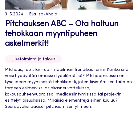
31.5.2024
Eija Iso-Ahola
Pitchauksen ABC – Ota haltuun
tehokkaan myyntipuheen
askelmerkit!
Liiketoiminta ja talous
Pitchaus, tuo start-up -maailman trendikäs termi. Kuinka sitä
voisi hyödyntää omassa työelämässä? Pitchaamisessa on
kyse idean myymisestä tehokkaasti, joten tiivistämisen taito on
tarpeen esimerkiksi asiakasneuvotteluissa,
kokouspuheenvuoroissa, mediaesiintymisissä tai projektin
esittelytilaisuuksissa. Millaisia elementtejä siihen kuuluu?
Seuraavaksi pääset pitchaamisen ytimeen.