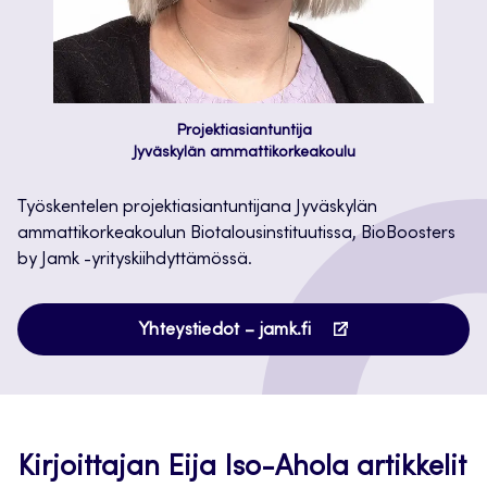
Projektiasiantuntija
Jyväskylän ammattikorkeakoulu
Työskentelen projektiasiantuntijana Jyväskylän
ammattikorkeakoulun Biotalousinstituutissa, BioBoosters
by Jamk -yrityskiihdyttämössä.
Avautuu
Yhteystiedot – jamk.fi
uuteen
välilehteen
Kirjoittajan Eija Iso-Ahola artikkelit