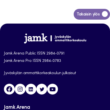
Siirry
Takaisin ylös
takaisin
sivun
alkuun
Jamk
Arena
Jamk Arena Public ISSN 2984-0791
Jamk Arena Pro ISSN 2984-0783
Jyväskylän ammattikorkeakoulun julkaisut
Facebook
Instagram
Linkedin
Twitter
Youtube
Jamk Arena