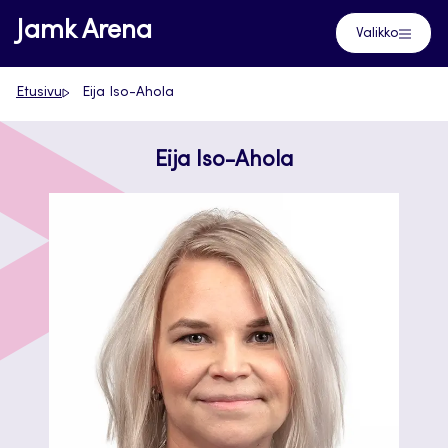
Siirry
Jamk Arena
Valikko
suoraan
sisältöön
Etusivu
Eija Iso-Ahola
Eija Iso-Ahola