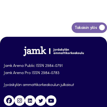
Siirry
Takaisin ylös
takaisin
sivun
alkuun
Jamk
Arena
Jamk Arena Public ISSN 2984-0791
Jamk Arena Pro ISSN 2984-0783
Jyväskylän ammattikorkeakoulun julkaisut
Facebook
Instagram
Linkedin
Twitter
Youtube