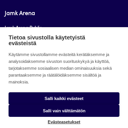
Jamk Arena
Jamk Arena Public
Tietoa sivustolla käytetyistä
Jamk Arena Pro
evästeistä
Podcastit
Käytämme sivustollamme evästeitä kerätäksemme ja
analysoidaksemme sivuston suorituskykyä ja käyttöä,
tarjotaksemme sosiaalisen median ominaisuuksia sekä
Tietoa sivustosta
parantaaksemme ja räätälöidäksemme sisältöä ja
mainoksia.
Saavutettavuusseloste
Tietosuojaseloste
Salli kaikki evästeet
Alasottoilmoitus
Salli vain välttämätön
Evästeet
Evästeasetukset