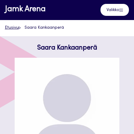
Siirry
Jamk Arena
Valikko
suoraan
sisältöön
Etusivu
Saara Kankaanperä
Saara Kankaanperä