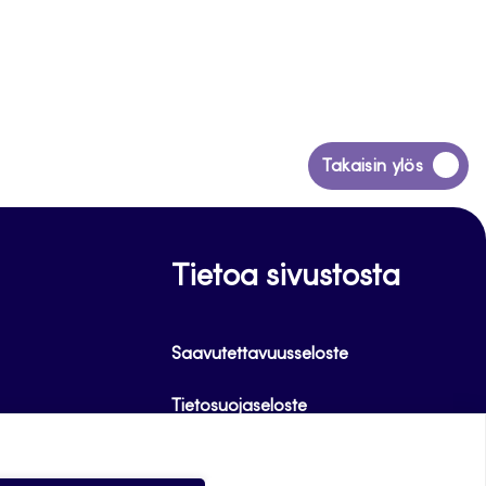
Siirry
Takaisin ylös
takaisin
sivun
alkuun
Tietoa sivustosta
Saavutettavuusseloste
Tietosuojaseloste
Alasottoilmoitus