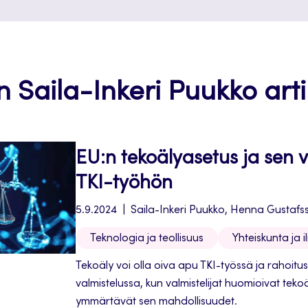
n Saila-Inkeri Puukko artik
EU:n tekoälyasetus ja sen 
TKI-työhön
5.9.2024
Saila-Inkeri Puukko, Henna Gustafs
Teknologia ja teollisuus
Yhteiskunta ja i
Tekoäly voi olla oiva apu TKI-työssä ja rahoit
valmistelussa, kun valmistelijat huomioivat tekoä
ymmärtävät sen mahdollisuudet.