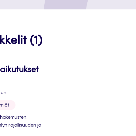
kelit (1)
vaikutukset
son
lmiöt
ushakemusten
lyn rajallisuuden ja