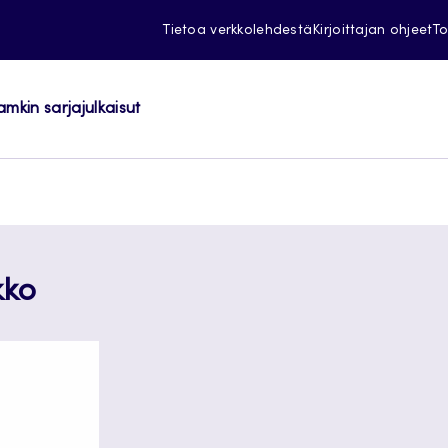
Tietoa verkkolehdestä
Kirjoittajan ohjeet
To
amkin sarjajulkaisut
kko