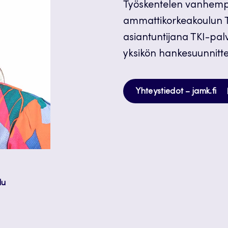
Työskentelen vanhemp
ammattikorkeakoulun T
asiantuntijana TKI-palv
yksikön hankesuunnitte
Av
Yhteystiedot – jamk.fi
uu
vä
lu