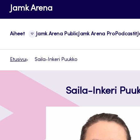
Siirry
Jamk Arena
suoraan
sisältöön
Aiheet
Jamk Arena Public
Jamk Arena Pro
Podcastit
J
Etusivu
Saila-Inkeri Puukko
Saila-Inkeri Puu