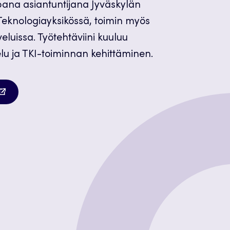
ana asiantuntijana Jyväskylän
eknologiayksikössä, toimin myös
eluissa. Työtehtäviini kuuluu
lu ja TKI-toiminnan kehittäminen.
autuu
teen
lilehteen