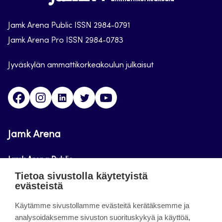
Arena
Jamk Arena Public ISSN 2984-0791
Jamk Arena Pro ISSN 2984-0783
Jyväskylän ammattikorkeakoulun julkaisut
Facebook
Instagram
Linkedin
Twitter
Youtube
Jamk Arena
Jamk Arena Public
Tietoa sivustolla käytetyistä
Jamk Arena Pro
evästeistä
Podcastit
Käytämme sivustollamme evästeitä kerätäksemme ja
analysoidaksemme sivuston suorituskykyä ja käyttöä,