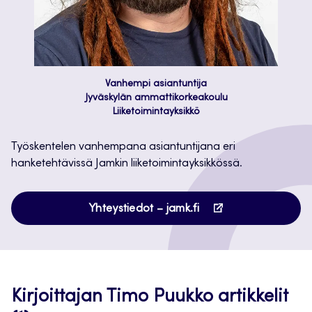
Vanhempi asiantuntija
Jyväskylän ammattikorkeakoulu
Liiketoimintayksikkö
Työskentelen vanhempana asiantuntijana eri
hanketehtävissä Jamkin liiketoimintayksikkössä.
Avautuu
Yhteystiedot – jamk.fi
uuteen
välilehteen
Kirjoittajan Timo Puukko artikkelit