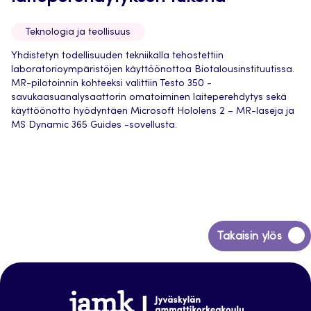
Teknologia ja teollisuus
Yhdistetyn todellisuuden tekniikalla tehostettiin
laboratorioympäristöjen käyttöönottoa Biotalousinstituutissa.
MR-pilotoinnin kohteeksi valittiin Testo 350 -
savukaasuanalysaattorin omatoiminen laiteperehdytys sekä
käyttöönotto hyödyntäen Microsoft Hololens 2 – MR-laseja ja
MS Dynamic 365 Guides -sovellusta.
Siirry
Takaisin ylös
takaisin
sivun
alkuun
Jamk