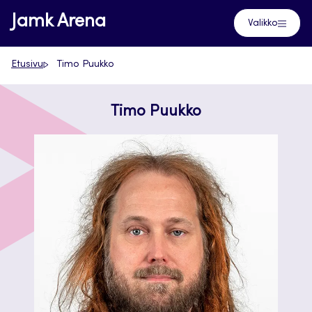
Siirry
Jamk Arena
Valikko
suoraan
sisältöön
Etusivu
Timo Puukko
Timo Puukko