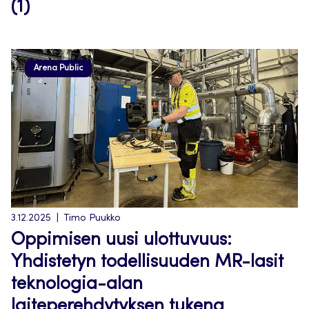
(1)
Arena Public
3.12.2025
Timo Puukko
Oppimisen uusi ulottuvuus:
Yhdistetyn todellisuuden MR-lasit
teknologia-alan
laiteperehdytyksen tukena