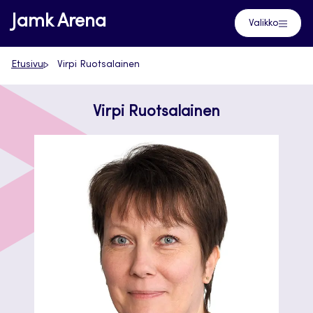
Siirry
Jamk Arena
Valikko
suoraan
sisältöön
Etusivu
Virpi Ruotsalainen
Virpi Ruotsalainen