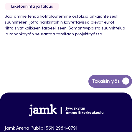
Liiketoiminta ja talous
Saatamme tehdä kotitaloutemme ostoksia pitkäjänteisesti
suunnitellen, jotta hankintoihin käytettävissä olevat eurot
riittäisivät kaikkeen tarpeelliseen. Samantyyppistä suunnittelua
ja rahankäytön seurantaa tarvitaan projektityössä.
Siirry
Takaisin ylös
takaisin
sivun
alkuun
Jamk
Arena
Jamk Arena Public ISSN 2984-0791