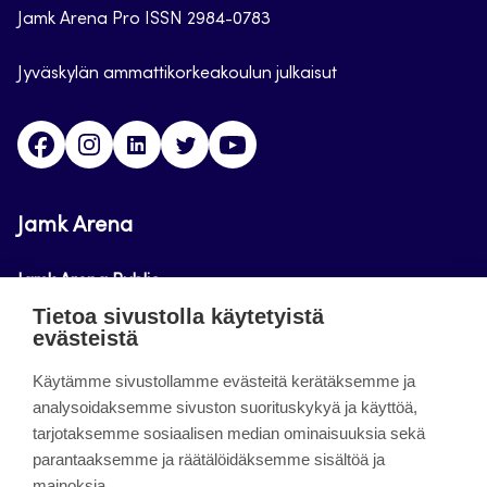
Jamk Arena Pro ISSN 2984-0783
Jyväskylän ammattikorkeakoulun julkaisut
Facebook
Instagram
Linkedin
Twitter
Youtube
Jamk Arena
Jamk Arena Public
Tietoa sivustolla käytetyistä
Jamk Arena Pro
evästeistä
Podcastit
Käytämme sivustollamme evästeitä kerätäksemme ja
analysoidaksemme sivuston suorituskykyä ja käyttöä,
tarjotaksemme sosiaalisen median ominaisuuksia sekä
Tietoa sivustosta
parantaaksemme ja räätälöidäksemme sisältöä ja
mainoksia.