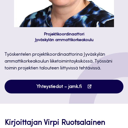
Projektikoordinaattori
Jyväskylän ammattikorkeakoulu
Työskentelen projektikoordinaattorina Jyväskylän
ammattikorkeakoulun liiketoimintayksikössä. Työssäni
toimin projektien talouteen liittyvissä tehtävissä.
Avautuu
Yhteystiedot – jamk.fi
uuteen
välilehteen
Kirjoittajan Virpi Ruotsalainen