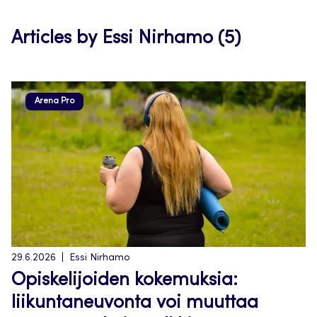
tab
Articles by Essi Nirhamo (5)
Arena Pro
29.6.2026
Essi Nirhamo
Opiskelijoiden kokemuksia:
liikuntaneuvonta voi muuttaa