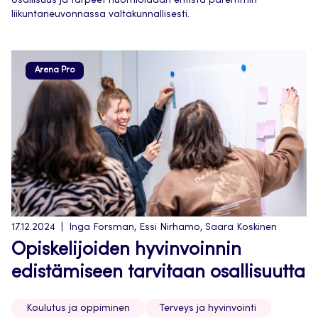
osallisuus ja tarpeet huomioidaan entistä paremmin
liikuntaneuvonnassa valtakunnallisesti.
Arena Pro
17.12.2024
Inga Forsman, Essi Nirhamo, Saara Koskinen
Opiskelijoiden hyvinvoinnin
edistämiseen tarvitaan osallisuutta
Koulutus ja oppiminen
Terveys ja hyvinvointi