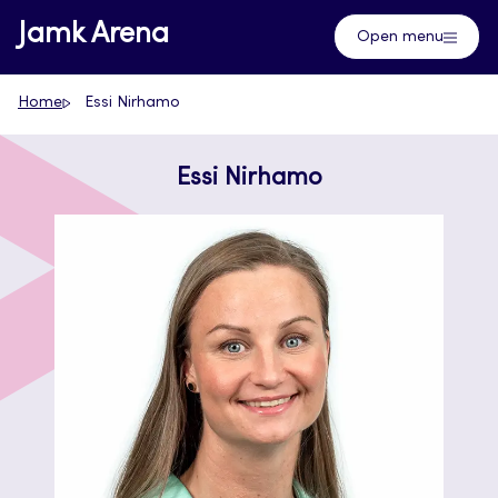
Skip
Jamk Arena
Open menu
to
content
Home
Essi Nirhamo
Essi Nirhamo