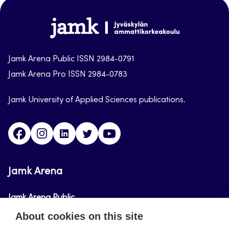
top
Jamk-
arena
Jamk Arena Public ISSN 2984-0791
Jamk Arena Pro ISSN 2984-0783
Jamk University of Applied Sciences publications.
Facebook
Instagram
Linkedin
Twitter
Youtube
Jamk Arena
Jamk Arena Public
About cookies on this site
Jamk Arena Pro