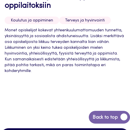
oppilaitoksiin
Koulutus ja oppiminen
Terveys ja hyvinvointi
Monet opiskelijat kokevat yhteenkuulumattomuuden tunnetta,
yksinäisyyttä ja sosiaalista ahdistuneisuutta. Lisäksi merkittävä
osa opiskelijoista liikkuu terveyden kannalta liian vähän.
Liikkuminen on yksi keino tukea opiskelijoiden mielen
hyvinvointia, yhteisöllisyyttä, fyysistä terveyttä ja oppimista.
Kun samanaikaisesti edistetään yhteisöllisyyttä ja liikkumista,
pitää pohtia tarkasti, mikä on paras toimintatapa eri
kohderyhmille.
Back
Back to top
to