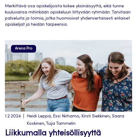
Merkittävä osa opiskelijoista kokee yksinäisyyttä, eikä tunne
kuuluvansa mihinkään opiskeluun liittyvään ryhmään. Tarvitaan
palveluita ja toimia, jotka huomioivat yhdenvertaisesti erilaiset
opiskelijat ja heidän tarpeensa.
Arena Pro
1.2.2024
Heidi Leppä, Essi Nirhamo, Kirsti Siekkinen, Saara
Koskinen, Tuija Tammelin
Liikkumalla yhteisöllisyyttä