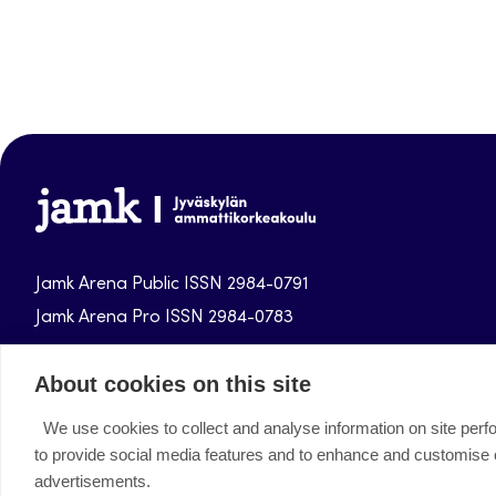
Jamk-
arena
Jamk Arena Public ISSN 2984-0791
Jamk Arena Pro ISSN 2984-0783
Jamk University of Applied Sciences publications.
About cookies on this site
We use cookies to collect and analyse information on site per
Facebook
Instagram
Linkedin
Twitter
Youtube
to provide social media features and to enhance and customise
advertisements.