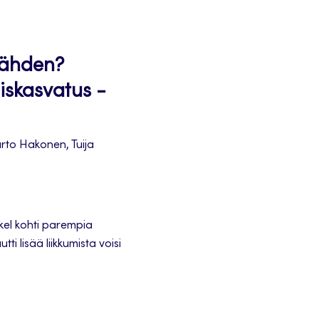
tähden?
iskasvatus -
rto Hakonen, Tuija
skel kohti parempia
i lisää liikkumista voisi