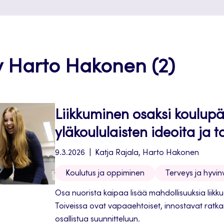
by Harto Hakonen (2)
Liikkuminen osaksi koulupä
yläkoululaisten ideoita ja t
9.3.2026
Katja Rajala, Harto Hakonen
Koulutus ja oppiminen
Terveys ja hyvinv
Osa nuorista kaipaa lisää mahdollisuuksia liikk
Toiveissa ovat vapaaehtoiset, innostavat ratka
osallistua suunnitteluun.