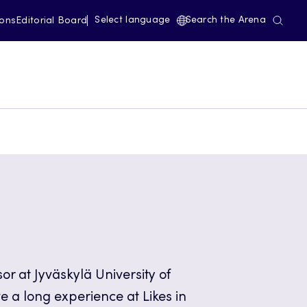
Select language
Search the Arena
ions
Editorial Board
sor at Jyväskylä University of
e a long experience at Likes in