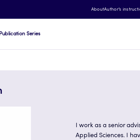
About
Author’s instruct
Publication Series
n
I work as a senior advi
Applied Sciences. I hav