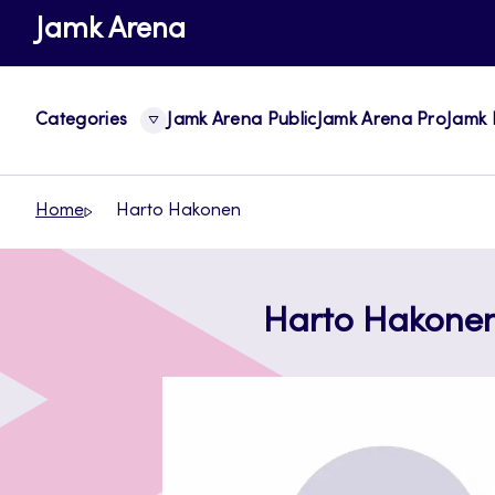
Skip
Jamk Arena
to
content
Categories
Jamk Arena Public
Jamk Arena Pro
Jamk 
Home
Harto Hakonen
Harto Hakone