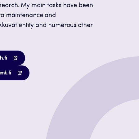
esearch. My main tasks have been
data maintenance and
kkuvat entity and numerous other
Opens
h.fi
in
Opens
a
amk.fi
in
new
a
tab
new
tab