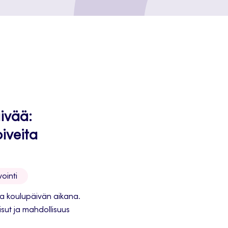
ivää:
oiveita
ointi
ua koulupäivän aikana.
isut ja mahdollisuus