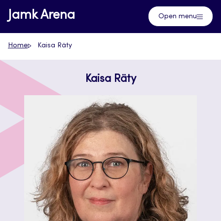
Skip
Jamk Arena
Open menu
to
content
Home
Kaisa Räty
Kaisa Räty