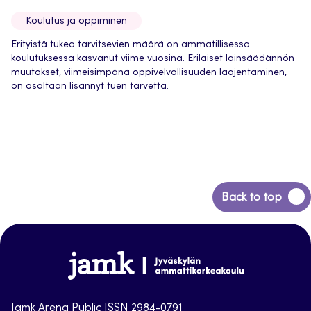
Koulutus ja oppiminen
Erityistä tukea tarvitsevien määrä on ammatillisessa
koulutuksessa kasvanut viime vuosina. Erilaiset lainsäädännön
muutokset, viimeisimpänä oppivelvollisuuden laajentaminen,
on osaltaan lisännyt tuen tarvetta.
Back
Back to top
to
top
Jamk-
arena
Jamk Arena Public ISSN 2984-0791