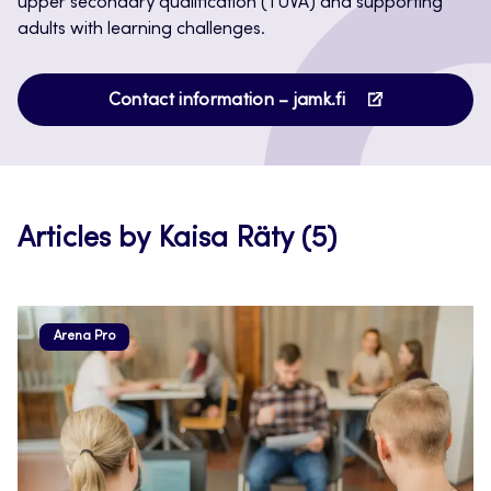
upper secondary qualification (TUVA) and supporting
adults with learning challenges.
Opens
Contact information – jamk.fi
in
a
new
tab
Articles by Kaisa Räty (5)
Arena Pro