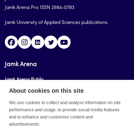
Jamk Arena Pro ISSN 2984-0783
Jamk University of Applied Sciences publications.
Facebook
Instagram
Linkedin
Twitter
Youtube
Jamk Arena
Jamk Arena Public
About cookies on this site
Jamk Arena Pro
We use cookies to collect and analyse information on site
performance and usage, to provide social media features
About the site
and to enhance and customise content and
advertisements.
Accessibility Statement