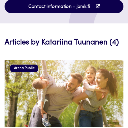
Opens
a
Contact information – jamk.fi
in
new
a
tab
new
tab
Articles by Katariina Tuunanen (4)
Arena Public