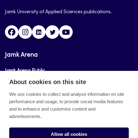
Jamk University of Applied Sciences publications.
Facebook
Instagram
Linkedin
Twitter
Youtube
Jamk Arena
Jamk Arena Public
About cookies on this site
Jamk Arena Pro
We use cookies to collect and analyse information on site
performance and usage, to provide social media features
About the site
and to enhance and customise content and
advertisements.
Accessibility Statement
Privacy Policy
Allow all cookies