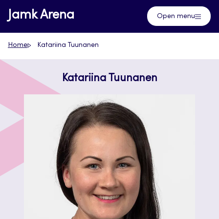
Skip
Jamk Arena
Open menu
to
content
Home
Katariina Tuunanen
Katariina Tuunanen