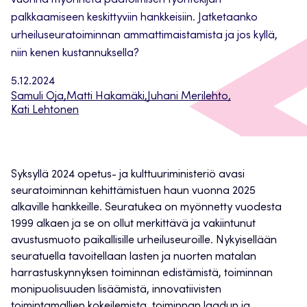
vuonna myönnetä päätoimisen työntekijän
palkkaamiseen keskittyviin hankkeisiin. Jatketaanko
urheiluseuratoiminnan ammattimaistamista ja jos kyllä,
niin kenen kustannuksella?
5.12.2024
Samuli Oja
,
Matti Hakamäki
,
Juhani Merilehto
,
Kati Lehtonen
Syksyllä 2024 opetus- ja kulttuuriministeriö avasi
seuratoiminnan kehittämistuen haun vuonna 2025
alkaville hankkeille. Seuratukea on myönnetty vuodesta
1999 alkaen ja se on ollut merkittävä ja vakiintunut
avustusmuoto paikallisille urheiluseuroille. Nykyisellään
seuratuella tavoitellaan lasten ja nuorten matalan
harrastuskynnyksen toiminnan edistämistä, toiminnan
monipuolisuuden lisäämistä, innovatiivisten
toimintamallien kokeilemista, toiminnan laadun ja