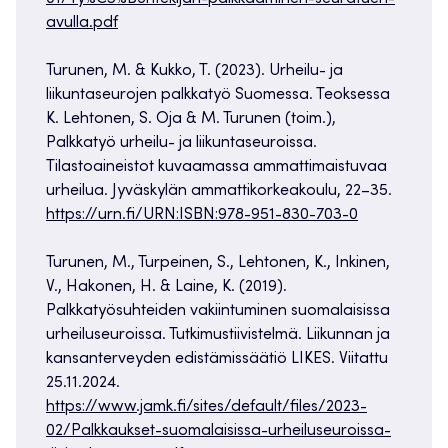
avulla.pdf
Turunen, M. & Kukko, T. (2023). Urheilu- ja
liikuntaseurojen palkkatyö Suomessa. Teoksessa
K. Lehtonen, S. Oja & M. Turunen (toim.),
Palkkatyö urheilu- ja liikuntaseuroissa.
Tilastoaineistot kuvaamassa ammattimaistuvaa
urheilua. Jyväskylän ammattikorkeakoulu, 22–35.
https://urn.fi/URN:ISBN:978-951-830-703-0
Turunen, M., Turpeinen, S., Lehtonen, K., Inkinen,
V., Hakonen, H. & Laine, K. (2019).
Palkkatyösuhteiden vakiintuminen suomalaisissa
urheiluseuroissa. Tutkimustii­vistelmä. Liikunnan ja
kansanterveyden edistämissäätiö LIKES. Viitattu
25.11.2024.
https://www.jamk.fi/sites/default/files/2023-
02/Palkkaukset-suomalaisissa-urheiluseuroissa-