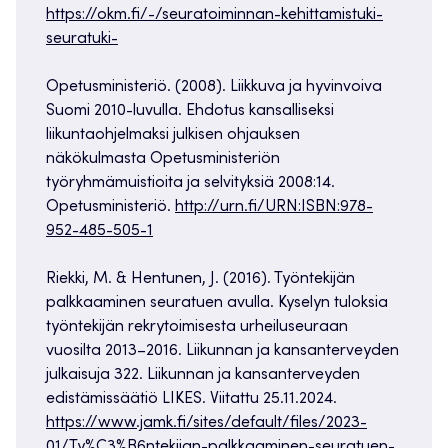
https://okm.fi/-/seuratoiminnan-kehittamistuki-
seuratuki-
Opetusministeriö. (2008). Liikkuva ja hyvinvoiva
Suomi 2010-luvulla. Ehdotus kansalliseksi
liikuntaohjelmaksi julkisen ohjauksen
näkökulmasta Opetusministeriön
työryhmämuistioita ja selvityksiä 2008:14.
Opetusministeriö.
http://urn.fi/URN:ISBN:978-
952-485-505-1
Riekki, M. & Hentunen, J. (2016). Työntekijän
palkkaaminen seuratuen avulla. Kyselyn tuloksia
työntekijän rekrytoimisesta urheiluseuraan
vuosilta 2013–2016. Liikunnan ja kansanterveyden
julkaisuja 322. Liikunnan ja kansanterveyden
edistämissäätiö LIKES. Viitattu 25.11.2024.
https://www.jamk.fi/sites/default/files/2023-
01/Ty%C3%B6ntekijan-palkkaaminen-seuratuen-