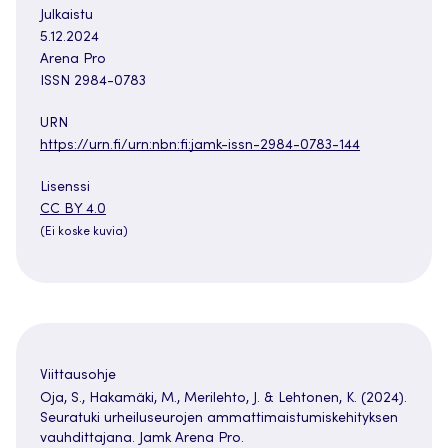
Julkaistu
5.12.2024
Arena Pro
ISSN 2984-0783
URN
https://urn.fi/urn:nbn:fi:jamk-issn-2984-0783-144
Lisenssi
Avautuu
CC BY 4.0
uuteen
(Ei koske kuvia)
välilehteen
Viittausohje
Oja, S., Hakamäki, M., Merilehto, J. & Lehtonen, K. (2024).
Seuratuki urheiluseurojen ammattimaistumiskehityksen
vauhdittajana. Jamk Arena Pro.