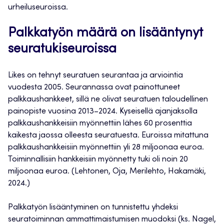
urheiluseuroissa.
Palkkatyön määrä on lisääntynyt
seuratukiseuroissa
Likes on tehnyt seuratuen seurantaa ja arviointia
vuodesta 2005. Seurannassa ovat painottuneet
palkkaushankkeet, sillä ne olivat seuratuen taloudellinen
painopiste vuosina 2013–2024. Kyseisellä ajanjaksolla
palkkaushankkeisiin myönnettiin lähes 60 prosenttia
kaikesta jaossa olleesta seuratuesta. Euroissa mitattuna
palkkaushankkeisiin myönnettiin yli 28 miljoonaa euroa.
Toiminnallisiin hankkeisiin myönnetty tuki oli noin 20
miljoonaa euroa. (Lehtonen, Oja, Merilehto, Hakamäki,
2024.)
Palkkatyön lisääntyminen on tunnistettu yhdeksi
seuratoiminnan ammattimaistumisen muodoksi (ks. Nagel,