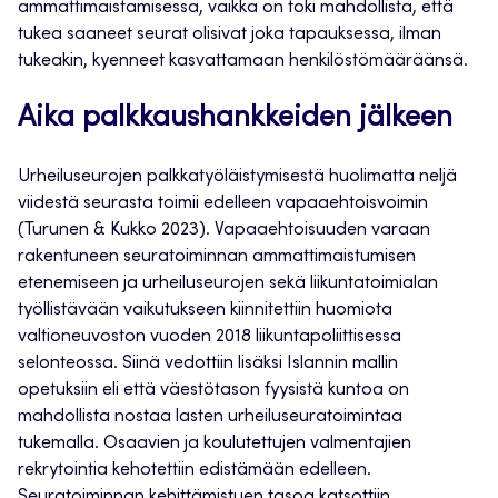
ammattimaistamisessa, vaikka on toki mahdollista, että
tukea saaneet seurat olisivat joka tapauksessa, ilman
tukeakin, kyenneet kasvattamaan henkilöstömääräänsä.
Aika palkkaushankkeiden jälkeen
Urheiluseurojen palkkatyöläistymisestä huolimatta neljä
viidestä seurasta toimii edelleen vapaaehtoisvoimin
(Turunen & Kukko 2023). Vapaaehtoisuuden varaan
rakentuneen seuratoiminnan ammattimaistumisen
etenemiseen ja urheiluseurojen sekä liikuntatoimialan
työllistävään vaikutukseen kiinnitettiin huomiota
valtioneuvoston vuoden 2018 liikuntapoliittisessa
selonteossa. Siinä vedottiin lisäksi Islannin mallin
opetuksiin eli että väestötason fyysistä kuntoa on
mahdollista nostaa lasten urheiluseuratoimintaa
tukemalla. Osaavien ja koulutettujen valmentajien
rekrytointia kehotettiin edistämään edelleen.
Seuratoiminnan kehittämistuen tasoa katsottiin