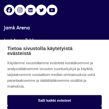
Facebook
Instagram
Linkedin
Twitter
Youtube
Jamk Arena
Jamk Arena Public
Tietoa sivustolla käytetyistä
Jamk Arena Pro
evästeistä
Podcastit
Käytämme sivustollamme evästeitä kerätäksemme ja
analysoidaksemme sivuston suorituskykyä ja käyttöä,
tarjotaksemme sosiaalisen median ominaisuuksia sekä
Tietoa sivustosta
parantaaksemme ja räätälöidäksemme sisältöä ja
mainoksia.
Saavutettavuusseloste
Tietosuojaseloste
Salli kaikki evästeet
Alasottoilmoitus