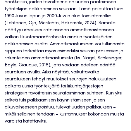
hankkeisiin, joiden tavoitteena on uuden päätoimisen
työntekijän palkkaaminen seuraan. Tämä palauttaa tuen
1990-luvun lopun ja 2000-luvun alun toimintamalliin
(Lehtonen, Oja, Merilehto, Hakamäki, 2024). Samalla
päättyy urheiluseuratoiminnan ammattimaistaminen
valtion liikuntamäärärahoista ainakin työntekijöiden
palkkaamisen osalta. Ammattimaistuminen voi tulkinnasta
riippuen tarkoittaa myös esimerkiksi seuran prosessien ja
rakenteiden ammattimaistumista (ks. Nagel, Schlesinger,
Bayle, Giauque, 2015), jota voidaan edelleen edistää
seuratuen avulla. Aika näyttää, vaikuttavatko
seuratukeen tehdyt muutokset seurojen halukkuuteen
palkata uusia työntekijöitä tai liikuntajärjestöjen
strategisiin tavoitteisiin seuratoiminnan suhteen. Kun yksi
selkeä tuki palkkaamisen käynnistämiseen ja sen
alkuvaiheeseen poistuu, tulevat uuden palkkauksen –
mikäli sellainen tehdään – kustannukset kokonaan muista
varoista katettaviksi.