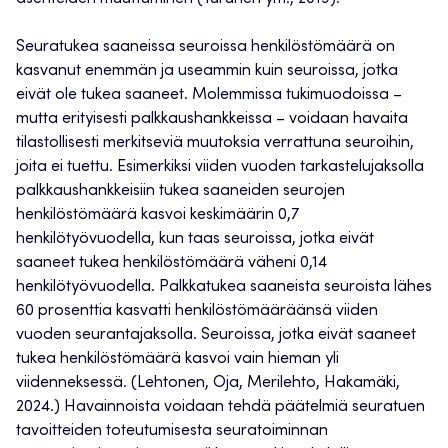
Seuratukea saaneissa seuroissa henkilöstömäärä on
kasvanut enemmän ja useammin kuin seuroissa, jotka
eivät ole tukea saaneet. Molemmissa tukimuodoissa –
mutta erityisesti palkkaushankkeissa – voidaan havaita
tilastollisesti merkitseviä muutoksia verrattuna seuroihin,
joita ei tuettu. Esimerkiksi viiden vuoden tarkastelujaksolla
palkkaushankkeisiin tukea saaneiden seurojen
henkilöstömäärä kasvoi keskimäärin 0,7
henkilötyövuodella, kun taas seuroissa, jotka eivät
saaneet tukea henkilöstömäärä väheni 0,14
henkilötyövuodella. Palkkatukea saaneista seuroista lähes
60 prosenttia kasvatti henkilöstömääräänsä viiden
vuoden seurantajaksolla. Seuroissa, jotka eivät saaneet
tukea henkilöstömäärä kasvoi vain hieman yli
viidenneksessä. (Lehtonen, Oja, Merilehto, Hakamäki,
2024.) Havainnoista voidaan tehdä päätelmiä seuratuen
tavoitteiden toteutumisesta seuratoiminnan