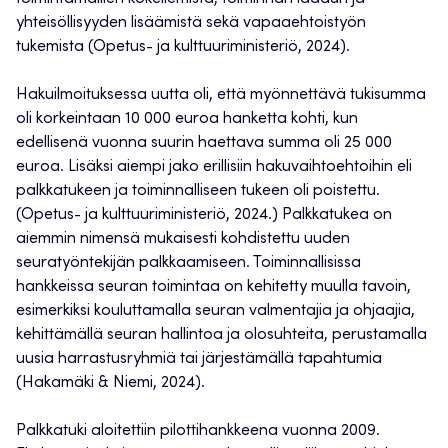
yhteisöllisyyden lisäämistä sekä vapaaehtoistyön
tukemista (Opetus- ja kulttuuriministeriö, 2024).
Hakuilmoituksessa uutta oli, että myönnettävä tukisumma
oli korkeintaan 10 000 euroa hanketta kohti, kun
edellisenä vuonna suurin haettava summa oli 25 000
euroa. Lisäksi aiempi jako erillisiin hakuvaihtoehtoihin eli
palkkatukeen ja toiminnalliseen tukeen oli poistettu.
(Opetus- ja kulttuuriministeriö, 2024.) Palkkatukea on
aiemmin nimensä mukaisesti kohdistettu uuden
seuratyöntekijän palkkaamiseen. Toiminnallisissa
hankkeissa seuran toimintaa on kehitetty muulla tavoin,
esimerkiksi kouluttamalla seuran valmentajia ja ohjaajia,
kehittämällä seuran hallintoa ja olosuhteita, perustamalla
uusia harrastusryhmiä tai järjestämällä tapahtumia
(Hakamäki & Niemi, 2024).
Palkkatuki aloitettiin pilottihankkeena vuonna 2009.