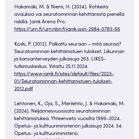
Hakamäki, M. & Niemi, H. (2024). Rohkeita
avauksia vai seuratoiminnan kehittämistä pienellä
riskillä. Jamk Arena Pro.
https://urn.fi/urn:nbn:fi:jamk-issn-2984-0783-56
Koski, P. (2012). Palkattu seuraan – mitä seuraa?
Seuratoiminnan kehittämistuen tulokset. Liikunnan
ja kansanterveyden julkaisuja 263. LIKES-
tutkimuskeskus. Viitattu 25.11.2024.
https://www.jamk.fi/sites/default/files/2023-
01/Seuratoiminnan-kehittamis­tuen-tulokset-
2012.pdf
Lehtonen, K., Oja, S., Merilehto, J. & Hakamäki, M.
(2024). Neljännesvuosisata seuratoiminnan
kehittämistukea. Yhteenveto vuosilta 1999–2024.
Opetus- ja kulttuuriministeriön julkaisuja 2024: 34.
Opetus- ja kulttuuriministeriö.