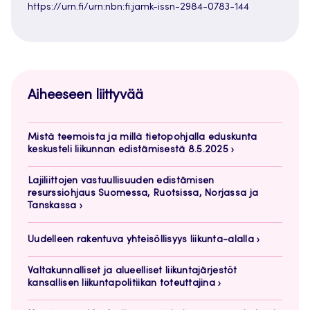
https://urn.fi/urn:nbn:fi:jamk-issn-2984-0783-144
Aiheeseen liittyvää
Mistä teemoista ja millä tietopohjalla eduskunta
keskusteli liikunnan edistämisestä 8.5.2025
Lajiliittojen vastuullisuuden edistämisen
resurssiohjaus Suomessa, Ruotsissa, Norjassa ja
Tanskassa
Uudelleen rakentuva yhteisöllisyys liikunta-alalla
Valtakunnalliset ja alueelliset liikuntajärjestöt
kansallisen liikuntapolitiikan toteuttajina