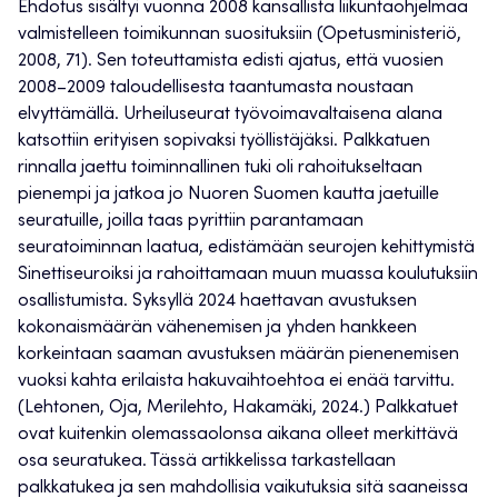
Ehdotus sisältyi vuonna 2008 kansallista liikuntaohjelmaa
valmistelleen toimikunnan suosituksiin (Opetusministeriö,
2008, 71). Sen toteuttamista edisti ajatus, että vuosien
2008–2009 taloudellisesta taantumasta noustaan
elvyttämällä. Urheiluseurat työvoimavaltaisena alana
katsottiin erityisen sopivaksi työllistäjäksi. Palkkatuen
rinnalla jaettu toiminnallinen tuki oli rahoitukseltaan
pienempi ja jatkoa jo Nuoren Suomen kautta jaetuille
seuratuille, joilla taas pyrittiin parantamaan
seuratoiminnan laatua, edistämään seurojen kehittymistä
Sinettiseuroiksi ja rahoittamaan muun muassa koulutuksiin
osallistumista. Syksyllä 2024 haettavan avustuksen
kokonaismäärän vähenemisen ja yhden hankkeen
korkeintaan saaman avustuksen määrän pienenemisen
vuoksi kahta erilaista hakuvaihtoehtoa ei enää tarvittu.
(Lehtonen, Oja, Merilehto, Hakamäki, 2024.) Palkkatuet
ovat kuitenkin olemassaolonsa aikana olleet merkittävä
osa seuratukea. Tässä artikkelissa tarkastellaan
palkkatukea ja sen mahdollisia vaikutuksia sitä saaneissa