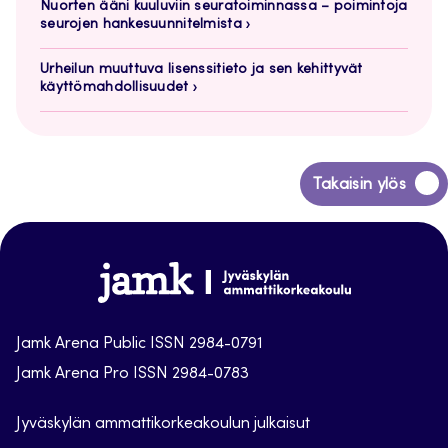
Nuorten ääni kuuluviin seuratoiminnassa – poimintoja
seurojen hankesuunnitelmista
Urheilun muuttuva lisenssitieto ja sen kehittyvät
käyttömahdollisuudet
Siirry
Takaisin ylös
takaisin
sivun
alkuun
Jamk
Arena
Jamk Arena Public ISSN 2984-0791
Jamk Arena Pro ISSN 2984-0783
Jyväskylän ammattikorkeakoulun julkaisut