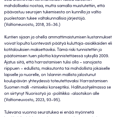
mahdolliseksi nostaa, mutta samalla muistutettiin, että
päävastuu seurojen tukemisesta on kunnilla ja valtio
puolestaan tukee valtakunnallisia järjestöjä.
(Valtioneuvosto, 2018, 35–36.)
Kuntien sijaan ja ohella ammattimaistumisen kustannukset
voivat lopulta luontevasti päätyä kuluttaja-asiakkaiden eli
kotitalouksien maksettaviksi. Tämä riski tunnistettiin jo
päätoimisen tuen pilottia käynnistettäessä syksyllä 2009.
Ajatus siitä, että harrastamisen tulisi olla – sanojasta
riippuen – edullista, maksutonta tai mahdollista jokaiselle
lapselle ja nuorelle, on Islannin mallista jalostunut
koulupäivän yhteydessä toteutettavaksi Harrastamisen
Suomen malli -nimiseksi konseptiksi. Hallitusohjelmassa se
on siirtynyt Nuorisotyö ja -politiikka -alaotsikon alle
(Valtioneuvosto, 2023, 93–95).
Tulevana vuonna seuratukea ei enää myönnetä