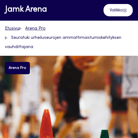
Siirry
Jamk Arena
Valikko
suoraan
sisältöön
Etusivu
Arena Pro
Seuratuki urheiluseurojen ammattimaistumiskehityksen
vauhdittajana
Arena Pro