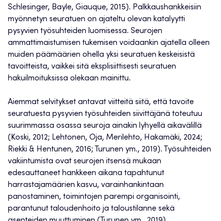
Schlesinger, Bayle, Giauque, 2015). Palkkaushankkeisiin
myönnetyn seuratuen on ajateltu olevan katalyytti
pysyvien työsuhteiden luomisessa. Seurojen
ammattimaistumisen tukemisen voidaankin ajatella olleen
muiden päämäärien ohella yksi seuratuen keskeisistä
tavoitteista, vaikkei sitä eksplisiittisesti seuratuen
hakuilmoituksissa olekaan mainittu.
Aiemmat selvitykset antavat viitteitä siitä, että tavoite
seuratuesta pysyvien työsuhteiden siivittäjänä toteutuu
suurimmassa osassa seuroja ainakin lyhyellä aikavälillä
(Koski, 2012; Lehtonen, Oja, Merilehto, Hakamäki, 2024;
Riekki & Hentunen, 2016; Turunen ym., 2019). Työsuhteiden
vakiintumista ovat seurojen itsensä mukaan
edesauttaneet hankkeen aikana tapahtunut
harrastajamäärien kasvu, varainhankintaan
panostaminen, toimintojen parempi organisointi,
parantunut taloudenhoito ja taloustilanne sekä
asenteiden muuttuminen (Turunen ym., 2019).