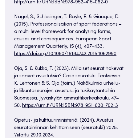
http://urn.fi/URN:ISBN:978-952-415-062-0
Nagel, S., Schlesinger, T. Bayle, E. & Giauque, D.
(2015). Professionalisation of sport federations –
a multi-level framework for analysing forms,
causes and consequences. European Sport
Management Quarterly, 15 (4), 407–433.
https://doi.org/10.1080/16184742.2015.1062990
Oja, S. & Kukko, T. (2023). Millaiset seurat hakevat
ja saavat avustuksia? Case seuratuki. Teoksessa
K. Lehtonen & S. Oja (toim.) Näkökulmia urheilu-
ja liikuntaseu­rojen avustus- ja tukikäytäntöihin
Suomessa. Jyväskylän ammattikorkeakoulu, 47–
50.
https://urn.fi/URN:ISBN:978-951-830-702-3
Opetus- ja kulttuuriministeriö. (2024). Avustus
seuratoiminnan kehittämiseen (seuratuki) 2025.
Viitattu 29.10.2024.