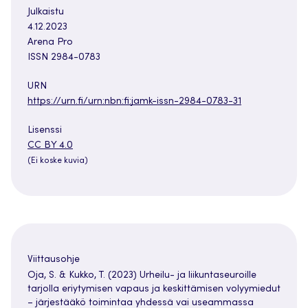
Julkaistu
4.12.2023
Arena Pro
ISSN 2984-0783
URN
https://urn.fi/urn:nbn:fi:jamk-issn-2984-0783-31
Lisenssi
CC BY 4.0
(Ei koske kuvia)
Viittausohje
Oja, S. & Kukko, T. (2023) Urheilu- ja liikuntaseuroille
tarjolla eriytymisen vapaus ja keskittämisen volyymiedut
– järjestääkö toimintaa yhdessä vai useammassa