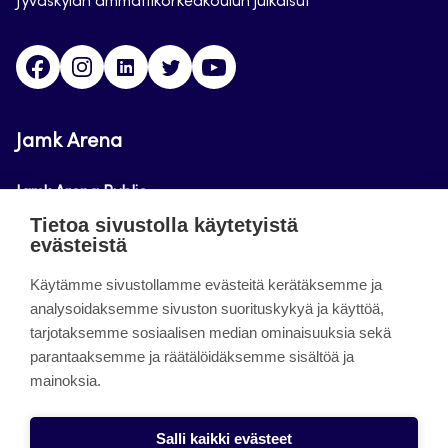
Jyväskylän ammattikorkeakoulun julkaisut
Facebook
Instagram
Linkedin
Twitter
Youtube
Jamk Arena
Jamk Arena Public
Tietoa sivustolla käytetyistä
Jamk Arena Pro
evästeistä
Podcastit
Käytämme sivustollamme evästeitä kerätäksemme ja
analysoidaksemme sivuston suorituskykyä ja käyttöä,
tarjotaksemme sosiaalisen median ominaisuuksia sekä
Tietoa sivustosta
parantaaksemme ja räätälöidäksemme sisältöä ja
mainoksia.
Saavutettavuusseloste
Tietosuojaseloste
Salli kaikki evästeet