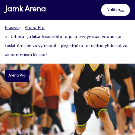
Siirry
Jamk Arena
Valikko
suoraan
sisältöön
Etusivu
Arena Pro
Urheilu- ja liikuntaseuroille tarjolla eriytymisen vapaus ja
keskittämisen volyymiedut – järjestääkö toimintaa yhdessä vai
useammassa lajissa?
Arena Pro