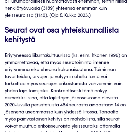
oli lukumäärällisesti huomattavasti enemmän, tehtiin niissä
henkilötyövuosia (3189) yhteensä enemmän kuin
yleisseuroissa (1140). (Oja & Kukko 2023.)
Seurat ovat osa yhteiskunnallista
kehitystä
Eriytyneessä liikuntakulttuurissa (ks. esim. Itkonen 1996) on
ymmärrettävää, että myös seuratoiminta ilmenee
eriytyneenä eikä eheänä kokonaisuutena. Toiminnan
tavoitteiden, arvojen ja volyymin ohella tämä voi
tarkoittaa myös seurojen erikoistumista vahvemmin vain
yhden lajin toimijoiksi. Konkreettisesti tämä näkyy
esimerkiksi siinä, että lajiliittojen jäsenseuroina olevista
2020-luvulla perustetuista 484 seurasta ainoastaan 14 on
jäsenenä useammassa kuin yhdessä liitossa. Toisaalta
myös päinvastainen kehitys on mahdollista, sillä seurat
voivat muuttua erikoisseuroista yleisseuroiksi ottamalla