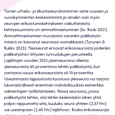
Toinen urheilu- ja liikuntaseuratoiminnan viime vuosien ja
vuosikymmenten keskeisimmistä ja ainakin osin myös
seurojen erikoistumiskehitykseen vaikuttaneista
kehityssuunnista on ammattimaistuminen (ks. Koski 2021).
Ammattimaistumisen muodoista varsinkin palkkatyön
määrä on kasvanut seuroissa voimakkaasti (Turunen &
Kukko 2023). Yleisseurat eroavat erikoisseuroista joidenkin
palkkatyöhön liittyvien tunnuslukujen perusteella.
Lajiliittojen vuoden 2022 jäsenseuroina olleista
yleisseuroista 45 prosentissa tehtiin palkkatyötä, kun
vastaava osuus erikoisseuroista oli 19 prosenttia.
Useammasta lajijaostosta koostuva yleisseura voi tarjota
lukumäärällisesti enemmän mahdollisuuksia esimerkiksi
valmentajien työllistämiseen. Niissä seuroissa, joissa
palkkatyötä tehtiin, sitä tehtiin keskimäärin lähes yhtä
paljon riippumatta siitä, kuuluiko seura yhteen (2,37 htv)
vai useampaan (2,45 htv) lajiliittoon. Koska erikoisseuroja