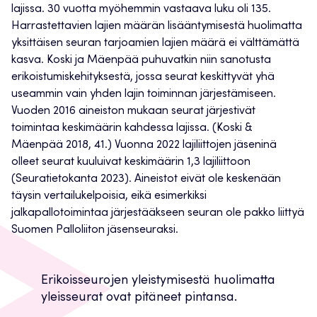
lajissa. 30 vuotta myöhemmin vastaava luku oli 135.
Harrastettavien lajien määrän lisääntymisestä huolimatta
yksittäisen seuran tarjoamien lajien määrä ei välttämättä
kasva. Koski ja Mäenpää puhuvatkin niin sanotusta
erikoistumiskehityksestä, jossa seurat keskittyvät yhä
useammin vain yhden lajin toiminnan järjestämiseen.
Vuoden 2016 aineiston mukaan seurat järjestivät
toimintaa keskimäärin kahdessa lajissa. (Koski &
Mäenpää 2018, 41.) Vuonna 2022 lajiliittojen jäseninä
olleet seurat kuuluivat keskimäärin 1,3 lajiliittoon
(Seuratietokanta 2023). Aineistot eivät ole keskenään
täysin vertailukelpoisia, eikä esimerkiksi
jalkapallotoimintaa järjestääkseen seuran ole pakko liittyä
Suomen Palloliiton jäsenseuraksi.
Erikoisseurojen yleistymisestä huolimatta
yleisseurat ovat pitäneet pintansa.