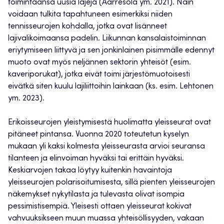
toimintaansa uusia lajeja (Aarresola ym. 2021). Näin
voidaan tulkita tapahtuneen esimerkiksi niiden
tennisseurojen kohdalla, jotka ovat lisänneet
lajivalikoimaansa padelin. Liikunnan kansalaistoiminnan
eriytymiseen liittyvä ja sen jonkinlainen pisimmälle edennyt
muoto ovat myös neljännen sektorin yhteisöt (esim.
kaveriporukat), jotka eivät toimi järjestömuotoisesti
eivätkä siten kuulu lajiliittoihin lainkaan (ks. esim. Lehtonen
ym. 2023).
Erikoisseurojen yleistymisestä huolimatta yleisseurat ovat
pitäneet pintansa. Vuonna 2020 toteutetun kyselyn
mukaan yli kaksi kolmesta yleisseurasta arvioi seuransa
tilanteen ja elinvoiman hyväksi tai erittäin hyväksi.
Keskiarvojen takaa löytyy kuitenkin havaintoja
yleisseurojen polarisoitumisesta, sillä pienten yleisseurojen
näkemykset nykytilasta ja tulevasta olivat isompia
pessimistisempiä. Yleisesti ottaen yleisseurat kokivat
vahvuuksikseen muun muassa yhteisöllisyyden, vakaan