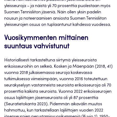
yleisseuroja – ja näistä yli 70 prosenttia puolestaan myös
Suomen Tennisliiton jäseniä. Näin ollen yksin padelin
nousun ja noteeraamisen ansiosta Suomen Tennisliiton
yleisseurojen osuus on tuplaantunut kahdessa vuodessa.
Vuosikymmenten mittainen
suuntaus vahvistunut
Historiallisesti tarkasteltuna siirtymä yleisseuroista
erikoisseuroihin on selkeä. Kosken ja Mäenpään (2018, 41)
vuonna 2018 julkaisemassa seuroja koskevassa
tutkimuksessa viimeisimpään, vuonna 2016 toteutettuun
seurakyselyyn vastanneista seuroista erikoisseuroja oli 70
prosenttia kaikista seuroista. Vuonna 2022 erikoisseurojen
osuus lajiliittojen jäsenseuroista oli yli 87 prosenttia
(Seuratietokanta 2023). Pidemmän aikavälin muutos
hahmottuu, kun tarkastellaan lajiliittojen vuoden 2022
jäsenseurojen perustamisvuosikymmeniä (Kuvio 1). 1950-