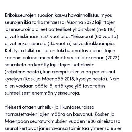
Erikoisseurojen suosion kasvu havainnollistuu myös
seurojen ikiä tarkasteltaessa. Vuonna 2022 lajiliittojen
jäsenseuroina olleet aatteelliset yhdistykset (n=8 116)
olivat keskimäärin 37-vuotiaita. Yleisseurat (60 vuotta)
olivat erikoisseuroja (34 vuotta) selvästi iäkkäämpiä.
Kehitystä tulkittaessa on toki huomattava aineistojen
koonnin erilaiset menetelmät: seuratietokannan (2023)
seuratieto on kerätty lajiliittojen luetteloista
(rekisteriaineisto), kun aiempi tutkimus on perustunut
kyselyyn (Koski ja Mäenpää 2018, kyselyaineisto). Näin
ollen voidaan päätellä, että kyselyllä tavoitettiin
suhteellisesti enemmän yleisseuroja.
Yleisesti ottaen urheilu- ja liikuntaseuroissa
harrastettavien lajien määrä on kasvanut. Kosken ja
Mäenpään seuratutkimuksien vuoden 1986 aineistossa
seurat kertoivat järjestävänsä toimintaa yhteensä 95 eri