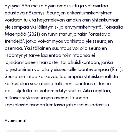
nykyisellään melko hyvin omaksuttu ja valtavirtaa
edustava näkemys. Seurojen erikoistumiskehityksen
voidaan tulkita heijastelevan ainakin osin yhteiskunnan
yleisempää yksilöllistymis- ja eriytymiskehitystä. Toisaalta
Mäenpää (2021) on tunnistanut joitakin ”orastavia
trendejä”, jotka voivat myös vankistaa yleisseurojen
asemaa. Yksi tällainen suuntaus voi olla seurojen
lisääntynyt tarve laajentaa toimintaansa ei-
lajisidonnaiseen harraste- tai aikuisliikuntaan, jonka
järjestäminen voi olla yleisseuroille luontevampaa (Emt).
Seuratoimintaa koskevaa laajempaa yhteiskunnallista
keskustelua seuratessa tällainen suuntaus ei tunnu
poissuljetulta tai vähämerkityksiseltä. Aika näyttää,
millaiseksi yleisseurojen asema liikunnan
kansalaistoiminnan kentässä jatkossa muodostuu.
Avainsanat: