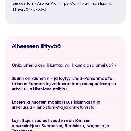
lajissa? Jamk Arena Pro. https://urn.fi/urn:nbn:fi:jamk-
issn-2984-0783-31
Aiheeseen liittyvää
Onko urheilu osa liikuntaa vai liikunta osa urheilua?
Suurin on kaunehin – ja löytyy Etelä-Pohjanmaalta:
katsaus Suomen lajivalikoimaltaan monipuolisimpiin
urheilu- ja liikuntaseuroihin
Lasten ja nuorten monilajisuus liikunnassa ja
urheilussa – innostumista ja onnistumista
Lajiliittojen vastuullisuuden edistämisen
resurssiohjaus Suomessa, Ruotsissa, Norjassa ja