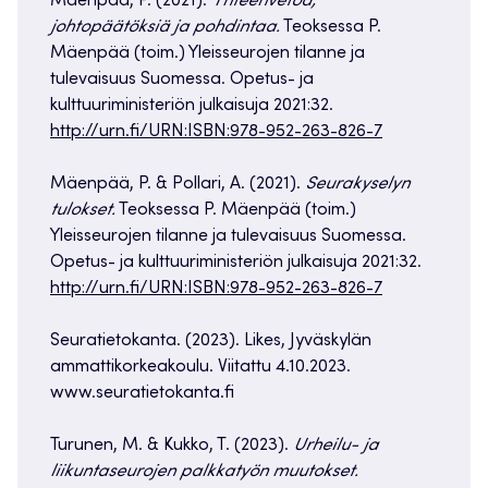
Mäenpää, P. (2021).
Yhteenvetoa,
johtopäätöksiä ja pohdintaa.
Teoksessa P.
Mäenpää (toim.) Yleisseurojen tilanne ja
tulevaisuus Suomessa. Opetus- ja
kulttuuriministeriön julkaisuja 2021:32.
http://urn.fi/URN:ISBN:978-952-263-826-7
Mäenpää, P. & Pollari, A. (2021).
Seurakyselyn
tulokset.
Teoksessa P. Mäenpää (toim.)
Yleisseurojen tilanne ja tulevaisuus Suomessa.
Opetus- ja kulttuuriministeriön julkaisuja 2021:32.
http://urn.fi/URN:ISBN:978-952-263-826-7
Seuratietokanta. (2023). Likes, Jyväskylän
ammattikorkeakoulu. Viitattu 4.10.2023.
www.seuratietokanta.fi
Turunen, M. & Kukko, T. (2023).
Urheilu- ja
liikuntaseurojen palkkatyön muutokset.