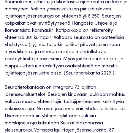
Suomalainen urheilu- ja liikuntaseurojen kenttä on laaja ja
monisyinen. Valtion yleisavustuksen piirissä olevien
lajiliittojen jäsenseuroja on yhteensä yli 8 250. Seurojen
kotipaikat ovat levittäytyneenä Hangosta Utsjoelle ja
Ilomantsista Korsnäsiin. Kotipaikkoja on rekisteröity
yhteensä 301 kuntaan. Valtaosa seuroista on aatteellisia
yhdistyksiä (ry), mutta jotkin lajiliitot pitävät jäseninään
myös liikunta- ja urheilutoimintaa mahdollistavia
osakeyhtiöitä ja toiminimiä. Myös joitakin suuria kilpa- ja
huippu-urheiluun keskittyviä osakeyhtiöitä on mainittu
lajiliittojen jäsenluetteloissa. (Seuratietokanta 2023.)
Seuratietokantaan
on integroitu 73 lajiliiton
jäsenseuraluettelot. Seurojen kirjavaan joukkoon mahtuu
valtava määrä yhteen lajiin tai lajiperheeseen keskittyviä
erikoisseuroja. Ne ovat jäsenenä vain yhdessä lajiliitossa.
Useampaan kuin yhteen lajiliittoon kuuluvia
monilajiseuroja kutsutaan Seuratietokannassa
yleisseuroiksi. Valtaosa lajiliittojen jäsenseuroista, 87