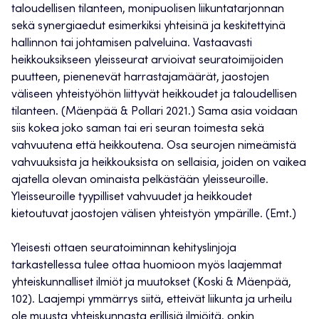
taloudellisen tilanteen, monipuolisen liikuntatarjonnan
sekä synergiaedut esimerkiksi yhteisinä ja keskitettyinä
hallinnon tai johtamisen palveluina. Vastaavasti
heikkouksikseen yleisseurat arvioivat seuratoimijoiden
puutteen, pienenevät harrastajamäärät, jaostojen
väliseen yhteistyöhön liittyvät heikkoudet ja taloudellisen
tilanteen. (Mäenpää & Pollari 2021.) Sama asia voidaan
siis kokea joko saman tai eri seuran toimesta sekä
vahvuutena että heikkoutena. Osa seurojen nimeämistä
vahvuuksista ja heikkouksista on sellaisia, joiden on vaikea
ajatella olevan ominaista pelkästään yleisseuroille.
Yleisseuroille tyypilliset vahvuudet ja heikkoudet
kietoutuvat jaostojen välisen yhteistyön ympärille. (Emt.)
Yleisesti ottaen seuratoiminnan kehityslinjoja
tarkastellessa tulee ottaa huomioon myös laajemmat
yhteiskunnalliset ilmiöt ja muutokset (Koski & Mäenpää,
102). Laajempi ymmärrys siitä, etteivät liikunta ja urheilu
ole muusta yhteiskunnasta erillisiä ilmiöitä, onkin