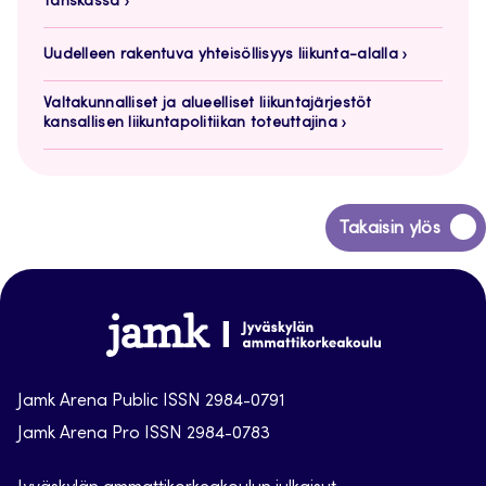
Tanskassa
Uudelleen rakentuva yhteisöllisyys liikunta-alalla
Valtakunnalliset ja alueelliset liikuntajärjestöt
kansallisen liikuntapolitiikan toteuttajina
Siirry
Takaisin ylös
takaisin
sivun
alkuun
Jamk
Arena
Jamk Arena Public ISSN 2984-0791
Jamk Arena Pro ISSN 2984-0783