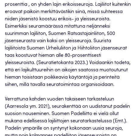
prosenttia , on yhden lajin erikoisseuroja. Lajiliitot kuitenkin
eroavat paikoin merkittävästikin siinä, missä suhteessa
niiden jäsenistö koostuu erikois- ja yleisseuroista.
Esimerkiksi seuramäärässä mitattuna neljänneksi
suurimman lajiliiton, Suomen Ratsastajainliiton, 500
jäsenseurasta vain kaksi on yleisseuroja. Suurista
lajiliitoista Suomen Urheiluliiton ja Hiihtoliiton jäsenseurat
taas koostuvat hieman alle 80-prosenttisesti
yleisseuroista. (Seuratietokanta 2023.) Voidaankin todeta,
että eri lajikulttuureihin on aikojen saatossa muotoutunut
hieman toisistaan poikkeavia käytäntöjä ja perinteitä
siihen, millä tavalla seuratoimintaa organisoidaan.
Verrattuna kahden vuoden takaiseen tarkasteluun
(Aarresola ym. 2021), seurakenttää on uudistanut padelin
suosion nouseminen. Suomen Padelliitto ei vielä ollut
mukana edellisessä lajiliittojen seuratarkastelussa (Emt.).
Padelin ympärille on syntynyt kokonaan uusia seuroja,
mutta noin kolmannes padelliiton jäsenseuroista on