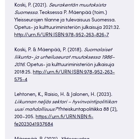
Koski, P. (2021).
Seurakentän muutoksista
Suomessa.
Teoksessa P. Mäenpää (toim.)
Yleisseurojen tilanne ja tulevaisuus Suomessa.
Opetus- ja kulttuuriministeriön julkaisuja 2021:32.
http://urn.fi/URN:ISBN:978-952-263-826-7
Koski, P. & Mäenpää, P. (2018).
Suomalaiset
liikunta- ja urheiluseurat muutoksessa 1986–
2016.
Opetus- ja kulttuuriministeriön julkaisuja
2018:25.
http://urn.fi/URN:ISBN:978-952-263-
575-4
Lehtonen, K., Raisio, H. & Jalonen, H. (2023).
Liikunnan neljäs sektori – hyvinvointipolitiikan
uusi mahdollisuus?
Yhteiskuntapolitiikka 88 (2),
200–205.
https://urn.fi/URN:NBN:fi-
fe2023041937684