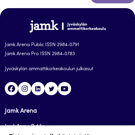
takaisin
sivun
alkuun
Jamk
Arena
Jamk Arena Public ISSN 2984-0791
Jamk Arena Pro ISSN 2984-0783
Jyväskylän ammattikorkeakoulun julkaisut
Facebook
Instagram
Linkedin
Twitter
Youtube
Jamk Arena
Jamk Arena Public