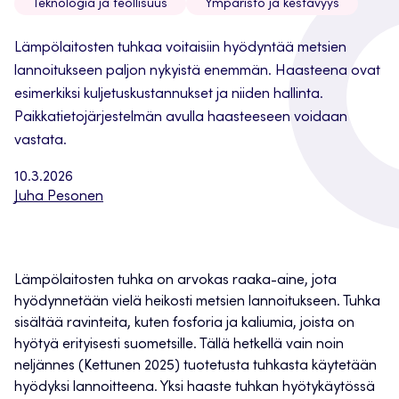
Teknologia ja teollisuus
Ympäristö ja kestävyys
Lämpölaitosten tuhkaa voitaisiin hyödyntää metsien
lannoitukseen paljon nykyistä enemmän. Haasteena ovat
esimerkiksi kuljetuskustannukset ja niiden hallinta.
Paikkatietojärjestelmän avulla haasteeseen voidaan
vastata.
10.3.2026
Juha Pesonen
Lämpölaitosten tuhka on arvokas raaka-aine, jota
hyödynnetään vielä heikosti metsien lannoitukseen. Tuhka
sisältää ravinteita, kuten fosforia ja kaliumia, joista on
hyötyä erityisesti suometsille. Tällä hetkellä vain noin
neljännes (Kettunen 2025) tuotetusta tuhkasta käytetään
hyödyksi lannoitteena. Yksi haaste tuhkan hyötykäytössä