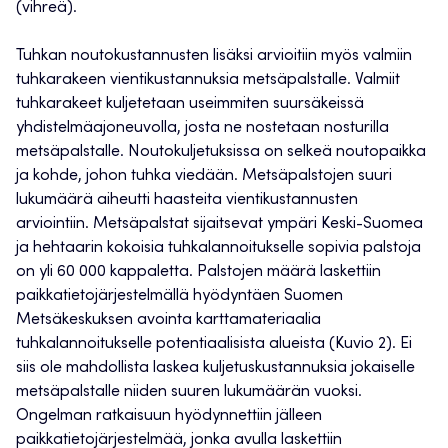
(vihreä).
Tuhkan noutokustannusten lisäksi arvioitiin myös valmiin
tuhkarakeen vientikustannuksia metsäpalstalle. Valmiit
tuhkarakeet kuljetetaan useimmiten suursäkeissä
yhdistelmäajoneuvolla, josta ne nostetaan nosturilla
metsäpalstalle. Noutokuljetuksissa on selkeä noutopaikka
ja kohde, johon tuhka viedään. Metsäpalstojen suuri
lukumäärä aiheutti haasteita vientikustannusten
arviointiin. Metsäpalstat sijaitsevat ympäri Keski-Suomea
ja hehtaarin kokoisia tuhkalannoitukselle sopivia palstoja
on yli 60 000 kappaletta. Palstojen määrä laskettiin
paikkatietojärjestelmällä hyödyntäen Suomen
Metsäkeskuksen avointa karttamateriaalia
tuhkalannoitukselle potentiaalisista alueista
(Kuvio 2).
Ei
siis ole mahdollista laskea kuljetuskustannuksia jokaiselle
metsäpalstalle niiden suuren lukumäärän vuoksi.
Ongelman ratkaisuun hyödynnettiin jälleen
paikkatietojärjestelmää, jonka avulla laskettiin