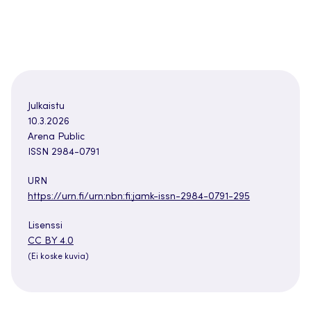
Julkaistu
10.3.2026
Arena Public
ISSN 2984-0791
URN
https://urn.fi/urn:nbn:fi:jamk-issn-2984-0791-295
Lisenssi
Avautuu
CC BY 4.0
uuteen
(Ei koske kuvia)
välilehteen