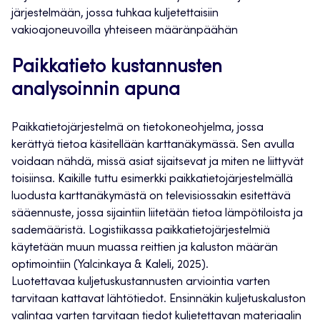
järjestelmään, jossa tuhkaa kuljetettaisiin
vakioajoneuvoilla yhteiseen määränpäähän
Paikkatieto kustannusten
analysoinnin apuna
Paikkatietojärjestelmä on tietokoneohjelma, jossa
kerättyä tietoa käsitellään karttanäkymässä. Sen avulla
voidaan nähdä, missä asiat sijaitsevat ja miten ne liittyvät
toisiinsa. Kaikille tuttu esimerkki paikkatietojärjestelmällä
luodusta karttanäkymästä on televisiossakin esitettävä
sääennuste, jossa sijaintiin liitetään tietoa lämpötiloista ja
sademääristä. Logistiikassa paikkatietojärjestelmiä
käytetään muun muassa reittien ja kaluston määrän
optimointiin (Yalcinkaya & Kaleli, 2025).
Luotettavaa kuljetuskustannusten arviointia varten
tarvitaan kattavat lähtötiedot. Ensinnäkin kuljetuskaluston
valintaa varten tarvitaan tiedot kuljetettavan materiaalin