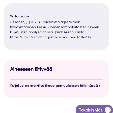
Viittausohje
Pesonen, J. (2026). Paikkatietojärjestelmän
hyödyntäminen Keski-Suomen lämpölaitosten tuhkien
kuljetusten analysoinnissa. Jamk Arena Public.
https://urn.fi/urn:nbn:fi:jamk-issn-2984-0791-295
Aiheeseen liittyvää
Kuljetusten merkitys ilmastonmuutoksen hillinnässä
Siirry
Takaisin ylös