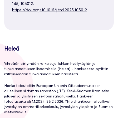
148, 105012.
https://doi.org/10.1016/j.trd.2025.105012
Heleä
Vihreään siirtymään ratkaisuja tuhkan hyötykäytön ja
tuhkalannoituksen lisäämisellä (Heleä) – hankkeessa pyrittiin
ratkaisemaan tuhkalannoituksen haasteita.
Hanke toteutettiin Euroopan Unionin Oikeudenmukaisen
alueellisen siirtymän rahaston (JTF), Keski-Suomen liiton sekä
julkisen ja yksityisen sektorin rahoituksella. Hankkeen
toteutusaika oli 1.1.2024-28.2.2026. Yhteishankkeen toteuttivat
Jyväskylän ammattikorkeakoulu, Jyväskylän yliopisto ja Suomen
Metsäkeskus.