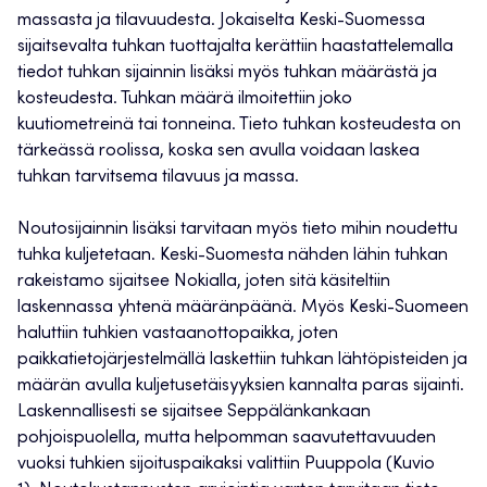
massasta ja tilavuudesta. Jokaiselta Keski-Suomessa
sijaitsevalta tuhkan tuottajalta kerättiin haastattelemalla
tiedot tuhkan sijainnin lisäksi myös tuhkan määrästä ja
kosteudesta. Tuhkan määrä ilmoitettiin joko
kuutiometreinä tai tonneina. Tieto tuhkan kosteudesta on
tärkeässä roolissa, koska sen avulla voidaan laskea
tuhkan tarvitsema tilavuus ja massa.
Noutosijainnin lisäksi tarvitaan myös tieto mihin noudettu
tuhka kuljetetaan. Keski-Suomesta nähden lähin tuhkan
rakeistamo sijaitsee Nokialla, joten sitä käsiteltiin
laskennassa yhtenä määränpäänä. Myös Keski-Suomeen
haluttiin tuhkien vastaanottopaikka, joten
paikkatietojärjestelmällä laskettiin tuhkan lähtöpisteiden ja
määrän avulla kuljetusetäisyyksien kannalta paras sijainti.
Laskennallisesti se sijaitsee Seppälänkankaan
pohjoispuolella, mutta helpomman saavutettavuuden
vuoksi tuhkien sijoituspaikaksi valittiin
Puuppola (Kuvio