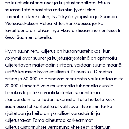
on kuljetuskustannukset ja kuljetustenhallinta. Muun
muassa tätä haastetta ratkaistiin Jyväskylän
ammattikorkeakoulun, Jyväskylän yliopiston ja Suomen
Metsäkeskuksen Heleä-yhteishankkeessa, jonka
tavoitteena on tuhkan hyötykäytön lisääminen erityisesti
Keski-Suomen alueella.
Hyvin suunniteltu kuljetus on kustannustehokas. Kun
volyymit ovat suuret ja kuljetusjärjestelmä on optimoitu
kuljetettavan materiaalin siirtoon, voidaan suuria määriä
siirtää kauaskin hyvin edullisesti. Esimerkiksi 12 metriä
pitkän ja 30 000 kg painavan merikontin voi kuljettaa miltei
20 000 kilometriä vain muutamalla tuhannella eurolla.
Tehokas logistiikka vaatii kuitenkin suunnittelua,
standardointia ja tiedon jakamista. Tällä hetkellä Keski-
Suomessa tuhkantuottajat valitsevat itse mihin tuhka
sijoitetaan ja heillä on yksilölliset varastointi- ja
kuljetustavat. Tämä aiheuttaa korkeammat
kuljetuskustannukset verrattuna yhteisesti ohjattuun