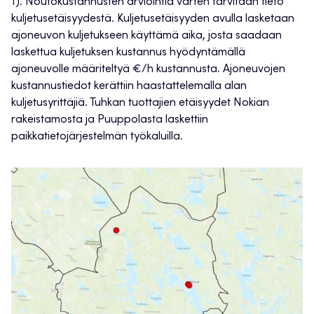
1).
Noutokustannusten arviointia varten tarvitaan tieto
kuljetusetäisyydestä. Kuljetusetäisyyden avulla lasketaan
ajoneuvon kuljetukseen käyttämä aika, josta saadaan
laskettua kuljetuksen kustannus hyödyntämällä
ajoneuvolle määriteltyä €/h kustannusta. Ajoneuvojen
kustannustiedot kerättiin haastattelemalla alan
kuljetusyrittäjiä. Tuhkan tuottajien etäisyydet Nokian
rakeistamosta ja Puuppolasta laskettiin
paikkatietojärjestelmän työkaluilla.