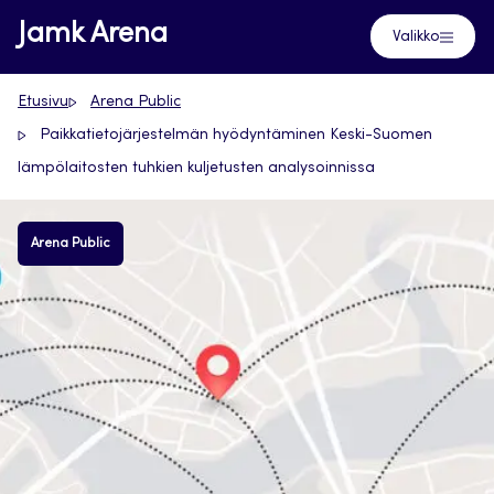
Siirry
Jamk Arena
Valikko
suoraan
sisältöön
Etusivu
Arena Public
Paikkatietojärjestelmän hyödyntäminen Keski-Suomen
lämpölaitosten tuhkien kuljetusten analysoinnissa
Arena Public