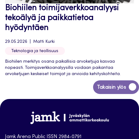
Biohiilen toimijaverkkoanalyysi
tekoälyä ja paikkatietoa
hyödyntäen
29.05.2026
Matti Kurki
Teknologia ja teollisuus
Biohiilen merkitys osana paikallisia arvoketjuja kasvaa
nopeasti. Toimijaverkkoanalyysilla voidaan paikantaa
arvoketjujen keskeiset toimijat ja arvioida kehityskohteita.
Siirry
Takaisin ylös
takaisin
sivun
alkuun
Jamk
Arena
Jamk Arena Public ISSN 2984-0791