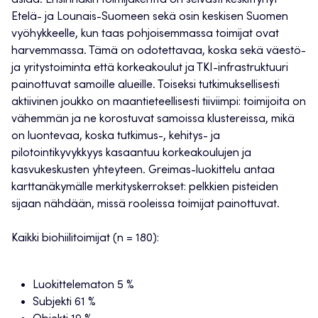
Etelä- ja Lounais-Suomeen sekä osin keskisen Suomen
vyöhykkeelle, kun taas pohjoisemmassa toimijat ovat
harvemmassa. Tämä on odotettavaa, koska sekä väestö-
ja yritystoiminta että korkeakoulut ja TKI-infrastruktuuri
painottuvat samoille alueille. Toiseksi tutkimuksellisesti
aktiivinen joukko on maantieteellisesti tiiviimpi: toimijoita on
vähemmän ja ne korostuvat samoissa klustereissa, mikä
on luontevaa, koska tutkimus-, kehitys- ja
pilotointikyvykkyys kasaantuu korkeakoulujen ja
kasvukeskusten yhteyteen. Greimas-luokittelu antaa
karttanäkymälle merkityskerrokset: pelkkien pisteiden
sijaan nähdään, missä rooleissa toimijat painottuvat.
Kaikki biohiilitoimijat (n = 180):
Luokittelematon 5 %
Subjekti 61 %