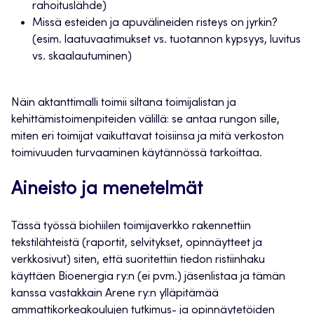
rahoituslähde)
Missä esteiden ja apuvälineiden risteys on jyrkin?
(esim. laatuvaatimukset vs. tuotannon kypsyys, luvitus
vs. skaalautuminen)
Näin aktanttimalli toimii siltana toimijalistan ja
kehittämistoimenpiteiden välillä: se antaa rungon sille,
miten eri toimijat vaikuttavat toisiinsa ja mitä verkoston
toimivuuden turvaaminen käytännössä tarkoittaa.
Aineisto ja menetelmät
Tässä työssä biohiilen toimijaverkko rakennettiin
tekstilähteistä (raportit, selvitykset, opinnäytteet ja
verkkosivut) siten, että suoritettiin tiedon ristiinhaku
käyttäen Bioenergia ry:n (ei pvm.) jäsenlistaa ja tämän
kanssa vastakkain Arene ry:n ylläpitämää
ammattikorkeakoulujen tutkimus- ja opinnäytetöiden