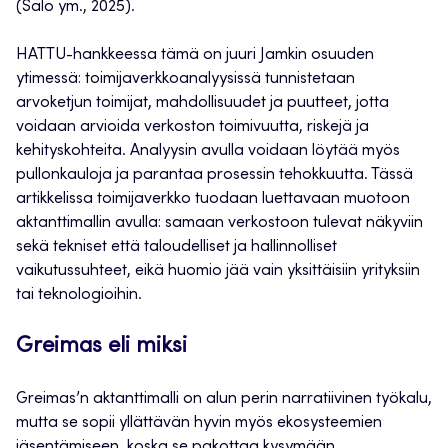
(Salo ym., 2025).
HATTU-hankkeessa tämä on juuri Jamkin osuuden
ytimessä: toimijaverkkoanalyysissä tunnistetaan
arvoketjun toimijat, mahdollisuudet ja puutteet, jotta
voidaan arvioida verkoston toimivuutta, riskejä ja
kehityskohteita. Analyysin avulla voidaan löytää myös
pullonkauloja ja parantaa prosessin tehokkuutta. Tässä
artikkelissa toimijaverkko tuodaan luettavaan muotoon
aktanttimallin avulla: samaan verkostoon tulevat näkyviin
sekä tekniset että taloudelliset ja hallinnolliset
vaikutussuhteet, eikä huomio jää vain yksittäisiin yrityksiin
tai teknologioihin.
Greimas eli miksi
Greimas’n aktanttimalli on alun perin narratiivinen työkalu,
mutta se sopii yllättävän hyvin myös ekosysteemien
jäsentämiseen, koska se pakottaa kysymään