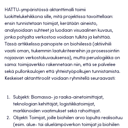
HATTU-ympäristössä aktanttimalli toimii
luokittelukehikkona sille, mitä projektissa tavoittellaan:
ensin tunnistetaan toimijat, kerätään aineisto,
analysoidaan suhteet ja luodaan visuaalinen kuvaus,
jonka pohjalta verkostoa voidaan tulkita ja kehittää.
Tässä artikkelissa painopiste on biohiilessä (aktiivihiili
vaatii oman, tiukemmin laatukriteereihin ja prosessointiin
nojaavan verkostokuvauksensa), mutta peruslogiikka on
sama: toimijaverkko rakennetaan niin, että se palvelee
sekä pullonkaulojen että yhteistyöpolkujen tunnistamista.
Keskeiset aktanttiroolit voidaan ryhmitellä seuraavasti:
Subjekti: Biomassa- ja raaka-ainetoimittajat,
teknologian kehittäjät, logistiikkatoimijat,
markkinoiden vaatimukset sekä rahoittajat.
Objekti: Toimijat, joille biohiilen arvo lopulta realisoituu
(esim. alue- tai aluelämpöverkon toimijat ja biohiilen