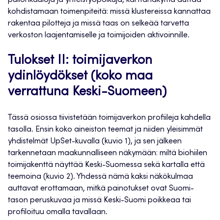
kohdistamaan toimenpiteitä: missä klustereissa kannattaa
rakentaa pilotteja ja missä taas on selkeää tarvetta
verkoston laajentamiselle ja toimijoiden aktivoinnille.
Tulokset II: toimijaverkon
ydinlöydökset (koko maa
verrattuna Keski-Suomeen)
Tässä osiossa tiivistetään toimijaverkon profiileja kahdella
tasolla. Ensin koko aineiston teemat ja niiden yleisimmät
yhdistelmät UpSet-kuvalla (kuvio 1), ja sen jälkeen
tarkennetaan maakunnalliseen näkymään: miltä biohiilen
toimijakenttä näyttää Keski-Suomessa sekä kartalla että
teemoina (kuvio 2). Yhdessä nämä kaksi näkökulmaa
auttavat erottamaan, mitkä painotukset ovat Suomi-
tason peruskuvaa ja missä Keski-Suomi poikkeaa tai
profiloituu omalla tavallaan.