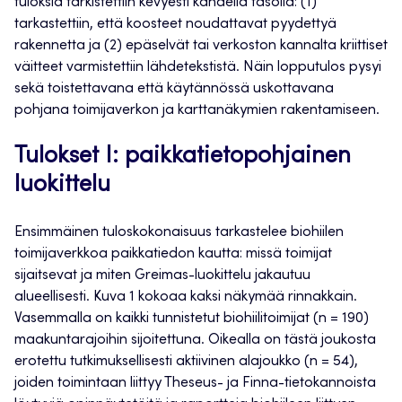
tuloksia tarkistettiin kevyesti kahdella tasolla: (1)
tarkastettiin, että koosteet noudattavat pyydettyä
rakennetta ja (2) epäselvät tai verkoston kannalta kriittiset
väitteet varmistettiin lähdetekstistä. Näin lopputulos pysyi
sekä toistettavana että käytännössä uskottavana
pohjana toimijaverkon ja karttanäkymien rakentamiseen.
Tulokset I: paikkatietopohjainen
luokittelu
Ensimmäinen tuloskokonaisuus tarkastelee biohiilen
toimijaverkkoa paikkatiedon kautta: missä toimijat
sijaitsevat ja miten Greimas-luokittelu jakautuu
alueellisesti. Kuva 1 kokoaa kaksi näkymää rinnakkain.
Vasemmalla on kaikki tunnistetut biohiilitoimijat (n = 190)
maakuntarajoihin sijoitettuna. Oikealla on tästä joukosta
erotettu tutkimuksellisesti aktiivinen alajoukko (n = 54),
joiden toimintaan liittyy Theseus- ja Finna-tietokannoista