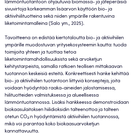
lämmöntuotantoon ohjautuvia biomassa- ja jäteperäisiä
sivuvirtoja korkeamman lisäarvon käyttöön bio- ja
aktiivihiilituotteina sekä niiden ympärille rakentuvina
liiketoimintamalleina (Salo ym., 2025).
Tavoitteena on edistää kiertotaloutta bio- ja aktiivihiilen
ympärille muodostuvan yritysekosysteemin kautta: tuoda
toimijoita yhteen ja tuottaa tietoa
liiketoimintamahdollisuuksista sekä arvoketjun
kehitystarpeista, samalla ratkoen teollisen mittakaavan
tuotannon keskeisiä esteitä. Konkreettisesti hanke kehittää
bio- ja aktiivihiilen tuotantoon liittyviä konsepteja, joita
voidaan hyödyntää raaka-aineiden jalostamisessa,
hiilituotteiden valmistuksessa ja alueellisessa
lämmöntuotannossa. Lisäksi hankkeessa demonstroidaan
biokaasulaitoksen hiilidioksidin talteenottoa ja talteen
otetun CO₂:n hyödyntämistä aktiivihiilen tuotannossa,
mikä voi parantaa koko biokaasuarvoketjun
kannattavuutta.