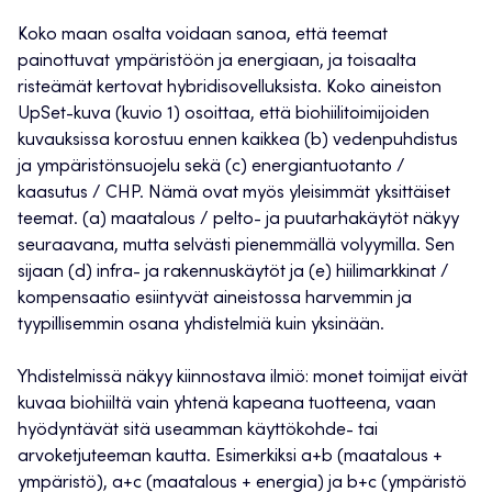
Koko maan osalta voidaan sanoa, että teemat
painottuvat ympäristöön ja energiaan, ja toisaalta
risteämät kertovat hybridisovelluksista. Koko aineiston
UpSet-kuva (kuvio 1) osoittaa, että biohiilitoimijoiden
kuvauksissa korostuu ennen kaikkea (b) vedenpuhdistus
ja ympäristönsuojelu sekä (c) energiantuotanto /
kaasutus / CHP. Nämä ovat myös yleisimmät yksittäiset
teemat. (a) maatalous / pelto- ja puutarhakäytöt näkyy
seuraavana, mutta selvästi pienemmällä volyymilla. Sen
sijaan (d) infra- ja rakennuskäytöt ja (e) hiilimarkkinat /
kompensaatio esiintyvät aineistossa harvemmin ja
tyypillisemmin osana yhdistelmiä kuin yksinään.
Yhdistelmissä näkyy kiinnostava ilmiö: monet toimijat eivät
kuvaa biohiiltä vain yhtenä kapeana tuotteena, vaan
hyödyntävät sitä useamman käyttökohde- tai
arvoketjuteeman kautta. Esimerkiksi a+b (maatalous +
ympäristö), a+c (maatalous + energia) ja b+c (ympäristö