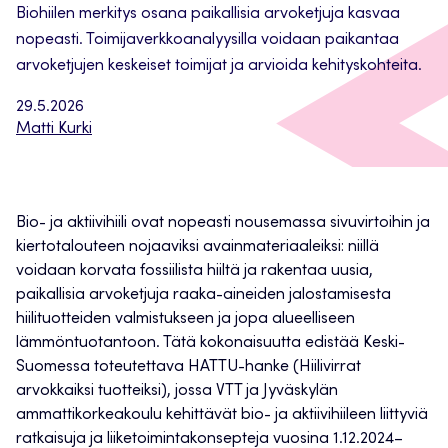
Biohiilen merkitys osana paikallisia arvoketjuja kasvaa
nopeasti. Toimijaverkkoanalyysilla voidaan paikantaa
arvoketjujen keskeiset toimijat ja arvioida kehityskohteita.
29.5.2026
Matti Kurki
Bio- ja aktiivihiili ovat nopeasti nousemassa sivuvirtoihin ja
kiertotalouteen nojaaviksi avainmateriaaleiksi: niillä
voidaan korvata fossiilista hiiltä ja rakentaa uusia,
paikallisia arvoketjuja raaka-aineiden jalostamisesta
hiilituotteiden valmistukseen ja jopa alueelliseen
lämmöntuotantoon. Tätä kokonaisuutta edistää Keski-
Suomessa toteutettava HATTU-hanke (Hiilivirrat
arvokkaiksi tuotteiksi), jossa VTT ja Jyväskylän
ammattikorkeakoulu kehittävät bio- ja aktiivihiileen liittyviä
ratkaisuja ja liiketoimintakonsepteja vuosina 1.12.2024–