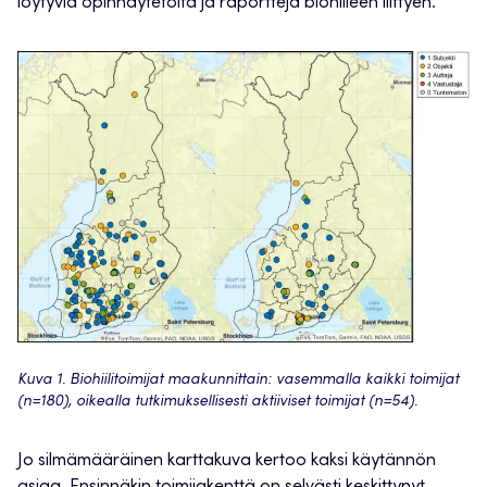
löytyviä opinnäytetöitä ja raportteja biohiileen liittyen.
Kuva 1. Biohiilitoimijat maakunnittain: vasemmalla kaikki toimijat
(n=180), oikealla tutkimuksellisesti aktiiviset toimijat (n=54).
Jo silmämääräinen karttakuva kertoo kaksi käytännön
asiaa. Ensinnäkin toimijakenttä on selvästi keskittynyt