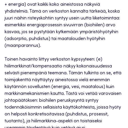
+ energia) ovat kaikki koko aineistossa näkyviä
yhdistelmiä. Tämä on verkoston kannalta tärkeää, koska
juuri näihin risteyskohtiin syntyy usein uutta liiketoimintaa:
esimerkiksi energiaprosessin sivuvirran (biohiilen) arvo
kasvaa, jos se pystytään kytkemään ympäristöhyötyihin
(adsorptio, puhdistus) tai maatalouden hyötyihin
(maanparannus).
Toinen havainto liittyy verkoston kypsyyteen: (e)
hiilimarkkinat/kompensaatio näkyy kokonaisuudessa
selvästi pienempänä teemana. Tämän tulkinta on se, että
toimijakenttä näyttäytyy aineistossa vielä enemmän
käytännön sovellusten (energia, vesi, maatalous) kuin
markkinamekanismien kautta. Tästä voi vetää varovaisen
johtopäätöksen: biohiilen peruskysyntä syntyy
todennäköisimmin sellaisista käyttökohteista, joissa hyöty
on helposti konkretisoitavissa (puhdistus, prosessit,
tuotanto), ja hiilimarkkina-aspekti on toistaiseksi
useammin täydentävä kuin vetävä ajuri.