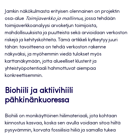
Jamkin näkökulmasta erityisen olennainen on projektin
osa-alue
Toimijaverkko ja mallinnus
, jossa tehdään
toimijaverkkoanalyysi arvoketjun toimijoista,
mahdollisuuksista ja puutteista sekä arvioidaan verkoston
riskejä ja kehityskohteita. Tämä artikkeli kytkeytyy juuri
tähän: tavoitteena on tehdä verkoston rakenne
näkyväksi, ja myöhemmin viedä tulokset myös
karttanäkymään, jotta alueelliset klusterit ja
yhteistyöpotentiaali hahmottuvat aiempaa
konkreettisemmin.
Biohiili ja aktiivihiili
pähkinänkuoressa
Biohiili on monikäyttöinen hiilimateriaali, jota kohtaan
kiinnostus kasvaa, koska sen avulla voidaan sitoa hiiltä
pysyvämmin, korvata fossiilisia hiiliä ja samalla tukea