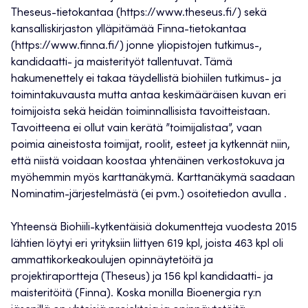
Theseus-tietokantaa (https://www.theseus.fi/) sekä
kansalliskirjaston ylläpitämää Finna-tietokantaa
(https://www.finna.fi/) jonne yliopistojen tutkimus-,
kandidaatti- ja maisterityöt tallentuvat. Tämä
hakumenettely ei takaa täydellistä biohiilen tutkimus- ja
toimintakuvausta mutta antaa keskimääräisen kuvan eri
toimijoista sekä heidän toiminnallisista tavoitteistaan.
Tavoitteena ei ollut vain kerätä ”toimijalistaa”, vaan
poimia aineistosta toimijat, roolit, esteet ja kytkennät niin,
että niistä voidaan koostaa yhtenäinen verkostokuva ja
myöhemmin myös karttanäkymä. Karttanäkymä saadaan
Nominatim-järjestelmästä (ei pvm.) osoitetiedon avulla .
Yhteensä Biohiili-kytkentäisiä dokumentteja vuodesta 2015
lähtien löytyi eri yrityksiin liittyen 619 kpl, joista 463 kpl oli
ammattikorkeakoulujen opinnäytetöitä ja
projektiraportteja (Theseus) ja 156 kpl kandidaatti- ja
maisteritöitä (Finna). Koska monilla Bioenergia ry:n