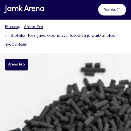
Siirry
Jamk Arena
Valikko
suoraan
sisältöön
Etusivu
Arena Pro
Biohiilen toimijaverkkoanalyysi tekoälyä ja paikkatietoa
hyödyntäen
Arena Pro