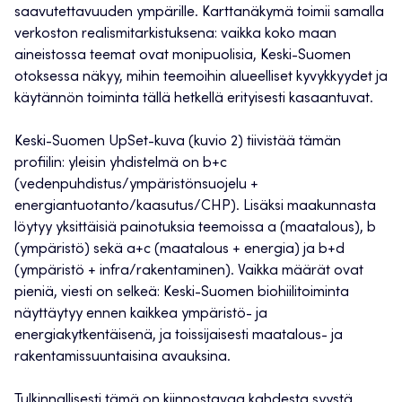
saavutettavuuden ympärille. Karttanäkymä toimii samalla
verkoston realismitarkistuksena: vaikka koko maan
aineistossa teemat ovat monipuolisia, Keski-Suomen
otoksessa näkyy, mihin teemoihin alueelliset kyvykkyydet ja
käytännön toiminta tällä hetkellä erityisesti kasaantuvat.
Keski-Suomen UpSet-kuva (kuvio 2) tiivistää tämän
profiilin: yleisin yhdistelmä on b+c
(vedenpuhdistus/ympäristönsuojelu +
energiantuotanto/kaasutus/CHP). Lisäksi maakunnasta
löytyy yksittäisiä painotuksia teemoissa a (maatalous), b
(ympäristö) sekä a+c (maatalous + energia) ja b+d
(ympäristö + infra/rakentaminen). Vaikka määrät ovat
pieniä, viesti on selkeä: Keski-Suomen biohiilitoiminta
näyttäytyy ennen kaikkea ympäristö- ja
energiakytkentäisenä, ja toissijaisesti maatalous- ja
rakentamissuuntaisina avauksina.
Tulkinnallisesti tämä on kiinnostavaa kahdesta syystä.