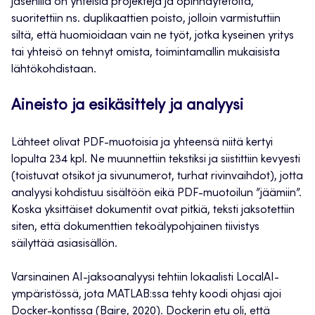
jäsenillä on yhteisiä projekteja ja opinnäytetöitä,
suoritettiin ns. duplikaattien poisto, jolloin varmistuttiin
siltä, että huomioidaan vain ne työt, jotka kyseinen yritys
tai yhteisö on tehnyt omista, toimintamallin mukaisista
lähtökohdistaan.
Aineisto ja esikäsittely ja analyysi
Lähteet olivat PDF-muotoisia ja yhteensä niitä kertyi
lopulta 234 kpl. Ne muunnettiin tekstiksi ja siistittiin kevyesti
(toistuvat otsikot ja sivunumerot, turhat rivinvaihdot), jotta
analyysi kohdistuu sisältöön eikä PDF-muotoilun ”jäämiin”.
Koska yksittäiset dokumentit ovat pitkiä, teksti jaksotettiin
siten, että dokumenttien tekoälypohjainen tiivistys
säilyttää asiasisällön.
Varsinainen AI-jaksoanalyysi tehtiin lokaalisti LocalAI-
ympäristössä, jota MATLAB:ssa tehty koodi ohjasi ajoi
Docker-kontissa (Baire, 2020). Dockerin etu oli, että