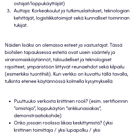
ostajat/loppukäyttäjät)
Auttaja: Korkeakoulut ja tutkimuslaitokset, teknologian
kehittäjät, logistiikkatoimijat sekä kunnalliset toiminnan
tukijat.
Näiden lisäksi on olemassa esteet ja vastustajat. Tässä
biohiilen tapauksessa esteitä ovat usein sääntely ja
viranomaiskäytännöt, taloudelliset ja teknologiset
rajoitteet, ympäristöön liittyvät reunaehdot sekä kilpailu
(esimerkiksi tuontihiili). Kun verkko on kuvattu tällä tavalla,
tulkinta etenee käytännössä kolmella kysymyksellä:
Puuttuuko verkosta kriittinen rooli? (esim. sertifioinnin
”omistaja”, loppukäytön ”ankkuriasiakas”,
demonstraatiokohde)
Onko jossain roolissa liikaa keskittymistä? (yksi
kriittinen toimittaja / yksi lupapolku / yksi