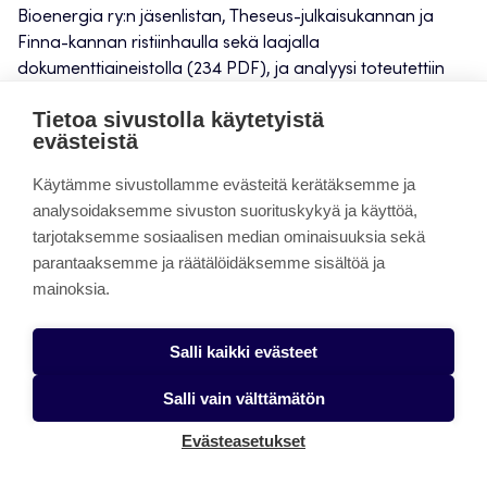
Bioenergia ry:n jäsenlistan, Theseus-julkaisukannan ja
Finna-kannan ristiinhaulla sekä laajalla
dokumenttiaineistolla (234 PDF), ja analyysi toteutettiin
paikallisesti LocalAI + Docker + Gemma-3-ympäristössä,
Tietoa sivustolla käytetyistä
jotta käsittely oli toistettavaa ja riippumatonta
evästeistä
pilvipalveluista.
Käytämme sivustollamme evästeitä kerätäksemme ja
Tulokset osoittivat, että biohiilitoimijat keskittyvät
analysoidaksemme sivuston suorituskykyä ja käyttöä,
Suomessa selvästi etelän ja lounaan vyöhykkeelle, ja
tarjotaksemme sosiaalisen median ominaisuuksia sekä
tutkimuksellisesti aktiivinen alajoukko (54 kpl) tiivistyy
parantaaksemme ja räätälöidäksemme sisältöä ja
samoihin klustereihin. Greimas-luokittelussa subjektirooli
mainoksia.
dominoi (noin 60 %), kun taas objektien osuus (19 %) jäi
selvästi pienemmäksi – mikä voi viitata verkoston
Salli kaikki evästeet
liiketoimintakriittiseen pullonkaulaan: potentiaalisia
loppukäyttäjiä/ostajia on (tai ainakin ne tunnistuvat
Salli vain välttämätön
aineistosta) suhteessa vähemmän kuin tuottaja- ja
kehittäjätoimijoita.
Evästeasetukset