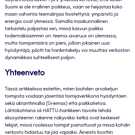
Käytännössä kuviot 1 ja 2 yhdessä kertovat, että Keski-
Suomi ei ole irrallinen poikkeus, vaan se heijastaa koko
maan vahvinta teemalinjaa tiivistettynä: ympäristö ja
energia ovat ytimessä. Samalla maakunnallinen
tarkastelu paljastaa sen, missä kasvun paikka
todennäköisimmin on: teema-avaruus on olemassa,
mutta toimijamäärä on pieni, jolloin jokainen uusi
hyödyntäjä, pilotti tai hankintaketju voi muuttaa verkoston
dynamiikkaa suhteellisesti paljon.
Yhteenveto
Tässä artikkelissa esitettiin, miten biohiilen arvoketjun
toimijoita voidaan jäsentää toimijaverkkona hyödyntäen
sekä aktanttimallia (Greimas) että paikkatietoa.
Lähtökohtana oli HATTU-hankkeen tavoite tehdä
ekosysteemin rakenne näkyväksi: ketkä ovat keskeiset
tekijät, missä rooleissa toimijat painottuvat ja missä kohdin
verkosto hidastuu tai jää vajaaksi. Aineisto koottiin