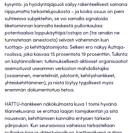
kysyntä- ja hyödyntäjäpuoli säilyy rakenteellisesti samana
riippumatta tarkastelujoukosta – ja koska osuus on pieni
suhteessa subjekteihin, se voi samalla signaloida
liiketoiminnan kannalta keskeistä pullonkaulaa:
potentiaalisia loppukäyttäjiä/ostajia on (tai ainakin ne
tunnistetaan aineistosta) selvästi vähemmän kuin
tuottaja- ja kehittäjätoimijoita. Selkein ero näkyy Auttaja-
roolissa, joka kasvaa 15 prosentista 19 prosenttiin. Tulkinta
on käytännöllinen: tutkimuksellisesti aktiiviset organisaatiot
asemoituvat useammin verkoston mahdollistajiksi
(osaaminen, menetelmät, pilotointi, kehityshankkeet,
yhteiskehittäminen), ja niistä löytyy tyypillisesti myös
enemmän dokumentoitua tietoa.
HATTU-hankkeen näkökulmasta kuva 1 toimii hyvänä
tilannekuvana: se erottaa laajan toimijakentän ja siitä
nousevan, kehittämisen kannalta erityisen tärkeän
ydinjoukon. Kun seuraavissa vaiheissa tarkastellaan
pullonkauloja ja yhteistyöpolkuja, karttanäkymä auttaa