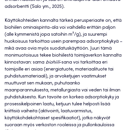
adsorbentti (Salo ym., 2025).
Käyttökohteiden kannalta tärkeä perusperiaate on, että
biohiilen ominaispinta-ala voi vaihdella erittäin paljon
(alle kymmenistä jopa satoihin m²/g), ja suurempi
huokoisuus tarkoittaa usein parempaa adsorptiokykyä –
mikä avaa ovia myös suodatuskäyttöön. Juuri tämä
monimuotoisuus tekee biohiilestä toimijaverkon kannalta
kiinnostavan: sama
biohiili
-sana voi tarkoittaa eri
toimijoille eri asiaa (energiatuote, materiaalituote tai
puhdistusmateriaali), ja arvoketjujen vaatimukset
muuttuvat sen mukaan, puhutaanko
maanparannuksesta, metallurgiasta vai veden tai ilman
puhdistuksesta. Kun tavoite on korkea adsorptiokyky ja
prosessikelpoinen laatu, ketjuun tulee helposti lisää
kriittisiä vaiheita (aktivointi, laatuvarmistus,
käyttökohdekohtaiset spesifikaatiot), jotka näkyvät
suoraan myös verkoston rooleissa ja pullonkauloissa