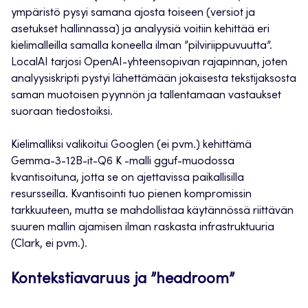
ympäristö pysyi samana ajosta toiseen (versiot ja
asetukset hallinnassa) ja analyysiä voitiin kehittää eri
kielimalleilla samalla koneella ilman ”pilviriippuvuutta”.
LocalAI tarjosi OpenAI-yhteensopivan rajapinnan, joten
analyysiskripti pystyi lähettämään jokaisesta tekstijaksosta
saman muotoisen pyynnön ja tallentamaan vastaukset
suoraan tiedostoiksi.
Kielimalliksi valikoitui Googlen (ei pvm.) kehittämä
Gemma-3-12B-it-Q6 K -malli gguf-muodossa
kvantisoituna, jotta se on ajettavissa paikallisilla
resursseilla. Kvantisointi tuo pienen kompromissin
tarkkuuteen, mutta se mahdollistaa käytännössä riittävän
suuren mallin ajamisen ilman raskasta infrastruktuuria
(Clark, ei pvm.).
Kontekstiavaruus ja ”headroom”