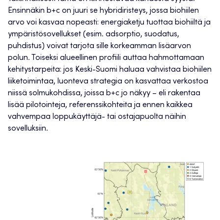
Ensinnäkin b+c on juuri se hybridiristeys, jossa biohiilen
arvo voi kasvaa nopeasti: energiaketju tuottaa biohiiltä ja
ympäristösovellukset (esim. adsorptio, suodatus,
puhdistus) voivat tarjota sille korkeamman lisäarvon
polun. Toiseksi alueellinen profiili auttaa hahmottamaan
kehitystarpeita: jos Keski-Suomi haluaa vahvistaa biohiilen
liiketoimintaa, luonteva strategia on kasvattaa verkostoa
niissä solmukohdissa, joissa b+c jo näkyy – eli rakentaa
lisää pilotointeja, referenssikohteita ja ennen kaikkea
vahvempaa loppukäyttäjä- tai ostajapuolta näihin
sovelluksiin.