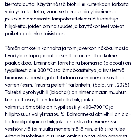
kiertotaloutta. Käytännössä biohiili ei kuitenkaan tarkoita
vain yhtä tuotetta, vaan se toimii usein yleisnimenä
joukolle biomassasta lämpökäsittelemällä tuotettuja
hiilijakeita, joiden ominaisuudet ja käyttökohteet voivat
poiketa paljonkin toisistaan.
Tämän artikkelin kannalta ja toimijaverkon näkökulmasta
hyödyllisin tapa jäsentää kenttää on erottaa kolme
pääluokkaa. Ensinnäkin torrefioitu biomassa (biocoal) on
tyypillisesti alle 300 °C:ssa lämpökäsiteltyä ja tiivistettyä
biomassa-ainesta, jota tehdään usein energiakäyttöä
varten (esim. ”musta pelletti” tai briketti) (Salo, ym., 2025)
Toiseksi pyrolyysihiili (biochar) on nimenomaan muuhun
kuin polttokäyttöön tarkoitettu hiili, jonka
valmistuslämpötila on tyypillisesti yli 400–700 °C ja
hiilipitoisuus voi ylittää 90 %. Kolmanneksi aktiivihiili on bio-
tai fossiilipohjainen hiili, joka on aktivoitu esimerkiksi
vesihöyryllä tai muulla menetelmällä niin, että siitä tulee
erittäin huokoinen ja suuren ominaispinta-alan omaava