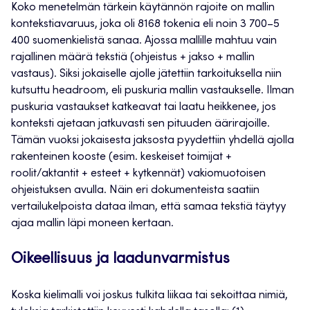
Koko menetelmän tärkein käytännön rajoite on mallin
kontekstiavaruus, joka oli 8168 tokenia eli noin 3 700–5
400 suomenkielistä sanaa. Ajossa mallille mahtuu vain
rajallinen määrä tekstiä (ohjeistus + jakso + mallin
vastaus). Siksi jokaiselle ajolle jätettiin tarkoituksella niin
kutsuttu headroom, eli puskuria mallin vastaukselle. Ilman
puskuria vastaukset katkeavat tai laatu heikkenee, jos
konteksti ajetaan jatkuvasti sen pituuden äärirajoille.
Tämän vuoksi jokaisesta jaksosta pyydettiin yhdellä ajolla
rakenteinen kooste (esim. keskeiset toimijat +
roolit/aktantit + esteet + kytkennät) vakiomuotoisen
ohjeistuksen avulla. Näin eri dokumenteista saatiin
vertailukelpoista dataa ilman, että samaa tekstiä täytyy
ajaa mallin läpi moneen kertaan.
Oikeellisuus ja laadunvarmistus
Koska kielimalli voi joskus tulkita liikaa tai sekoittaa nimiä,