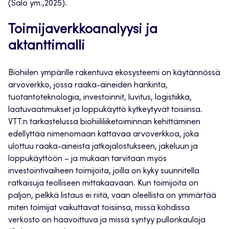
(Salo ym.,2025).
Toimijaverkkoanalyysi ja
aktanttimalli
Biohiilen ympärille rakentuva ekosysteemi on käytännössä
arvoverkko, jossa raaka-aineiden hankinta,
tuotantoteknologia, investoinnit, luvitus, logistiikka,
laatuvaatimukset ja loppukäyttö kytkeytyvät toisiinsa.
VTT:n tarkastelussa biohiililiiketoiminnan kehittäminen
edellyttää nimenomaan kattavaa arvoverkkoa, joka
ulottuu raaka-aineista jatkojalostukseen, jakeluun ja
loppukäyttöön – ja mukaan tarvitaan myös
investointivaiheen toimijoita, joilla on kyky suunnitella
ratkaisuja teolliseen mittakaavaan. Kun toimijoita on
paljon, pelkkä listaus ei riitä, vaan oleellista on ymmärtää
miten toimijat vaikuttavat toisiinsa, missä kohdissa
verkosto on haavoittuva ja missä syntyy pullonkauloja