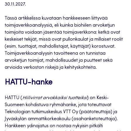
30.11.2027.
Tässä artikkelissa kuvataan hankkeeseen liittyvää
toimijaverkkoanalyysiä, eli kuinka biohiilen arvoketjun
toimijoita voidaan jäsentää toimijaverkkona: ketkä ovat
keskeiset tekijät, missä ovat pullonkaulat ja millaiset roolit
(esim. tuottajat, mahdollistajat, käyttäjät) korostuvat.
Toimijaverkkoanalyysin tavoitteena on tunnistaa
arvoketjun toimijat, mahdollisuudet ja puutteet sekä
arvioida verkoston riskejä ja kehityskohteita.
HATTU-hanke
HATTU (
Hiilivirrat arvokkaiksi tuotteiksi
) on Keski-
Suomeen kohdistuva ryhmähanke, jota toteuttavat
Teknologian tutkimuskeskus VTT Oy (päätoteuttaja) ja
Jyväskylän ammattikorkeakoulu (osahanketoteuttaja).
Hankkeen ydinajatus on nostaa nykyisin pitkälti