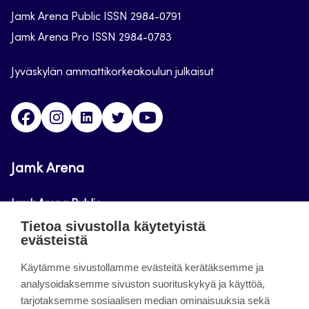
Jamk Arena Public ISSN 2984-0791
Jamk Arena Pro ISSN 2984-0783
Jyväskylän ammattikorkeakoulun julkaisut
Facebook
Instagram
Linkedin
Twitter
Youtube
Jamk Arena
Jamk Arena Public
Tietoa sivustolla käytetyistä
Jamk Arena Pro
evästeistä
Podcastit
Käytämme sivustollamme evästeitä kerätäksemme ja
analysoidaksemme sivuston suorituskykyä ja käyttöä,
tarjotaksemme sosiaalisen median ominaisuuksia sekä
Tietoa sivustosta