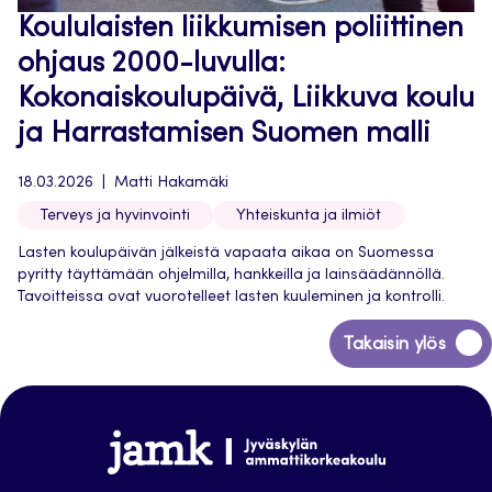
Koululaisten liikkumisen poliittinen
ohjaus 2000-luvulla:
Kokonaiskoulupäivä, Liikkuva koulu
ja Harrastamisen Suomen malli
18.03.2026
Matti Hakamäki
Terveys ja hyvinvointi
Yhteiskunta ja ilmiöt
Lasten koulupäivän jälkeistä vapaata aikaa on Suomessa
pyritty täyttämään ohjelmilla, hankkeilla ja lainsäädännöllä.
Tavoitteissa ovat vuorotelleet lasten kuuleminen ja kontrolli.
Siirry
Takaisin ylös
takaisin
sivun
alkuun
Jamk
Arena