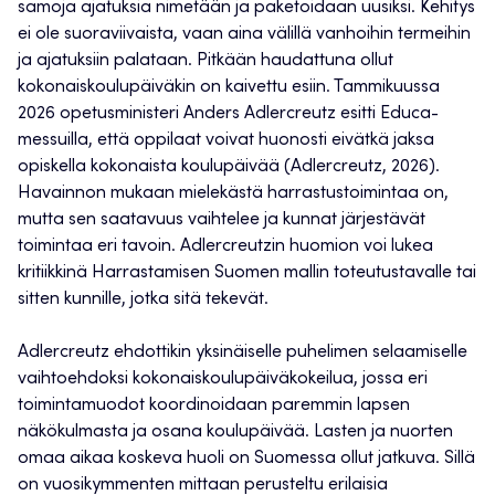
samoja ajatuksia nimetään ja paketoidaan uusiksi. Kehitys
ei ole suoraviivaista, vaan aina välillä vanhoihin termeihin
ja ajatuksiin palataan. Pitkään haudattuna ollut
kokonaiskoulupäiväkin on kaivettu esiin. Tammikuussa
2026 opetusministeri Anders Adlercreutz esitti Educa-
messuilla, että oppilaat voivat huonosti eivätkä jaksa
opiskella kokonaista koulupäivää (Adlercreutz, 2026).
Havainnon mukaan mielekästä harrastustoimintaa on,
mutta sen saatavuus vaihtelee ja kunnat järjestävät
toimintaa eri tavoin. Adlercreutzin huomion voi lukea
kritiikkinä Harrastamisen Suomen mallin toteutustavalle tai
sitten kunnille, jotka sitä tekevät.
Adlercreutz ehdottikin yksinäiselle puhelimen selaamiselle
vaihtoehdoksi kokonaiskoulupäiväkokeilua, jossa eri
toimintamuodot koordinoidaan paremmin lapsen
näkökulmasta ja osana koulupäivää. Lasten ja nuorten
omaa aikaa koskeva huoli on Suomessa ollut jatkuva. Sillä
on vuosikymmenten mittaan perusteltu erilaisia