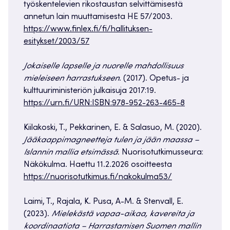
työskentelevien rikostaustan selvittämisestä
annetun lain muuttamisesta HE 57/2003.
https://www.finlex.fi/fi/hallituksen-
esitykset/2003/57
Jokaiselle lapselle ja nuorelle mahdollisuus
mieleiseen harrastukseen
. (2017). Opetus- ja
kulttuuriministeriön julkaisuja 2017:19.
https://urn.fi/URN:ISBN:978-952-263-465-8
Kiilakoski, T., Pekkarinen, E. & Salasuo, M. (2020).
Jääkaappimagneetteja tulen ja jään maassa –
Islannin mallia etsimässä
. Nuorisotutkimusseura:
Näkökulma. Haettu 11.2.2026 osoitteesta
https://nuorisotutkimus.fi/nakokulma53/
Laimi, T., Rajala, K. Pusa, A-M. & Stenvall, E.
(2023).
Mielekästä vapaa-aikaa, kavereita ja
koordinaatiota – Harrastamisen Suomen mallin