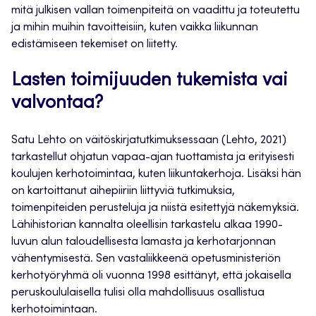
mitä julkisen vallan toimenpiteitä on vaadittu ja toteutettu
ja mihin muihin tavoitteisiin, kuten vaikka liikunnan
edistämiseen tekemiset on liitetty.
Lasten toimijuuden tukemista vai
valvontaa?
Satu Lehto on väitöskirjatutkimuksessaan (Lehto, 2021)
tarkastellut ohjatun vapaa-ajan tuottamista ja erityisesti
koulujen kerhotoimintaa, kuten liikuntakerhoja. Lisäksi hän
on kartoittanut aihepiiriin liittyviä tutkimuksia,
toimenpiteiden perusteluja ja niistä esitettyjä näkemyksiä.
Lähihistorian kannalta oleellisin tarkastelu alkaa 1990-
luvun alun taloudellisesta lamasta ja kerhotarjonnan
vähentymisestä. Sen vastaliikkeenä opetusministeriön
kerhotyöryhmä oli vuonna 1998 esittänyt, että jokaisella
peruskoululaisella tulisi olla mahdollisuus osallistua
kerhotoimintaan.