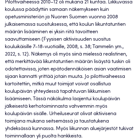
Pilottivaiheessa 2010–12 oli mukana 21 kuntaa. Liikkuvassa
koulussa päädyttiin samaan näkemykseen kuin
opetusministeriön ja Nuoren Suomen vuonna 2008
julkaisemassa suosituksessa, että koulun liikuntatuntien
määrän lisääminen ei yksin riitä tavoitteen
saavuttamiseen (Fyysisen aktiivisuuden suositus
kouluikäisille 7–18-vuotiaille, 2008, s. 38; Tammelin ym.,
2022, s. 12). Näkemys oli myös siinä mielessä realistinen,
että merkittävää liikuntatuntien määrän lisäystä tuskin oli
odotettavissa, joten epätodennäköisen asian vaatimisen
sijaan kannatti yrittää jotain muuta. Jo pilottivaiheessa
kartoitettiin, mitkä muut toimijat voivat osallistua
koulupäivän yhteydessä tapahtuvan liikkumisen
lisäämiseen. Tässä näkökulma laajentui koulupäivän
jälkeisestä kerhotoiminnasta vahvemmin myös
koulupäivän sisälle. Urheiluseurat olivat aktiivisena
toimijana mukana seitsemässä ja taustatukena
yhdeksässä kunnassa. Myös liikunnan aluejärjestöt tukivat
toiminnallaan yli puolta hankkeista.