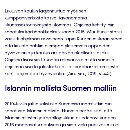
Liikkuvan koulun laajennuttua myös sen
kumppaniverkosto kasvoi tavanomaisia
liikuntasektoritoimijoita ulommas. Ohjelma kehittyi niin
sanotuksi kärkihankkeeksi vuonna 2015. Muuttunut status
vaikutti ohjelmaa arvioineen Tapio Kuuren mukaan siihen,
että liikunta nähtiin aiempaa yleisemmin oppilaiden
hyvinvoinnin ja koulun arkipäivän oleelliseksi osaksi.
Ohjelma lisäsi siis liikunnan relevanssia mutta samalla
ohjelman sisältö jalostui kilpa- ja seuraharrastamisesta
kohti laajempaa hyvinvointia. (Aira ym., 2019, s. 44.)
Islannin mallista Suomen malliin
2010-luvun jälkipuoliskolla Suomessa innostuttiin niin
sanotusta Islannin mallista. Huomio heräsi siitä, että
Islannin miesten jalkapallojoukkue oli edennyt vuoden
2016 maanosaturnaukseen ja siinä vielä puolivälieriin eli