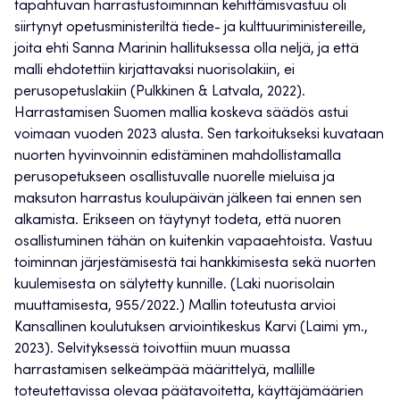
tapahtuvan harrastustoiminnan kehittämisvastuu oli
siirtynyt opetusministeriltä tiede- ja kulttuuriministereille,
joita ehti Sanna Marinin hallituksessa olla neljä, ja että
malli ehdotettiin kirjattavaksi nuorisolakiin, ei
perusopetuslakiin (Pulkkinen & Latvala, 2022).
Harrastamisen Suomen mallia koskeva säädös astui
voimaan vuoden 2023 alusta. Sen tarkoitukseksi kuvataan
nuorten hyvinvoinnin edistäminen mahdollistamalla
perusopetukseen osallistuvalle nuorelle mieluisa ja
maksuton harrastus koulupäivän jälkeen tai ennen sen
alkamista. Erikseen on täytynyt todeta, että nuoren
osallistuminen tähän on kuitenkin vapaaehtoista. Vastuu
toiminnan järjestämisestä tai hankkimisesta sekä nuorten
kuulemisesta on sälytetty kunnille. (Laki nuorisolain
muuttamisesta, 955/2022.) Mallin toteutusta arvioi
Kansallinen koulutuksen arviointikeskus Karvi (Laimi ym.,
2023). Selvityksessä toivottiin muun muassa
harrastamisen selkeämpää määrittelyä, mallille
toteutettavissa olevaa päätavoitetta, käyttäjämäärien