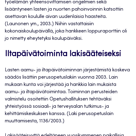
työelämän yhteensovittamisen ongelmien sekä
lisääntyneen lasten ja nuorten pahoinvoinnin katsottiin
asettavan koululle aivan uudenlaisia haasteita.
(Launonen ym., 2003.) Niihin vastattaisiin
kokonaiskoulupäivällä, joka hankkeen loppuraporttiin oli
jo nimetty eheytetyksi koulupäiväksi.
Iltapäivätoiminta lakisääteiseksi
Lasten aamu- ja iltapäivätoiminnan järjestämistä koskeva
säädös lisättiin perusopetuslakiin vuonna 2003. Lain
mukaan kunta voi järjestää ja hankkia lain mukaista
aamu- ja iltapäivätoimintaa. Toiminnan perusteiden
valmistelu osoitettiin Opetushallituksen tehtäväksi
yhteistyössä sosiaali- ja terveysalan tutkimus- ja
kehittämiskeskuksen kanssa. (Laki perusopetuslain
muuttamisesta, 1136/2003.)
Lakisääteisyyttä edeltäneen vuosikymmenen paikallisia