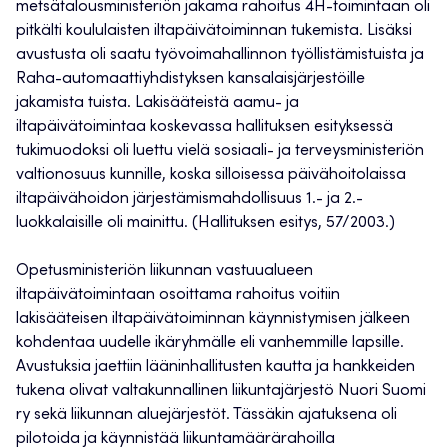
metsätalousministeriön jakama rahoitus 4H-toimintaan oli
pitkälti koululaisten iltapäivätoiminnan tukemista. Lisäksi
avustusta oli saatu työvoimahallinnon työllistämistuista ja
Raha-automaattiyhdistyksen kansalaisjärjestöille
jakamista tuista. Lakisääteistä aamu- ja
iltapäivätoimintaa koskevassa hallituksen esityksessä
tukimuodoksi oli luettu vielä sosiaali- ja terveysministeriön
valtionosuus kunnille, koska silloisessa päivähoitolaissa
iltapäivähoidon järjestämismahdollisuus 1.- ja 2.-
luokkalaisille oli mainittu. (Hallituksen esitys, 57/2003.)
Opetusministeriön liikunnan vastuualueen
iltapäivätoimintaan osoittama rahoitus voitiin
lakisääteisen iltapäivätoiminnan käynnistymisen jälkeen
kohdentaa uudelle ikäryhmälle eli vanhemmille lapsille.
Avustuksia jaettiin lääninhallitusten kautta ja hankkeiden
tukena olivat valtakunnallinen liikuntajärjestö Nuori Suomi
ry sekä liikunnan aluejärjestöt. Tässäkin ajatuksena oli
pilotoida ja käynnistää liikuntamäärärahoilla