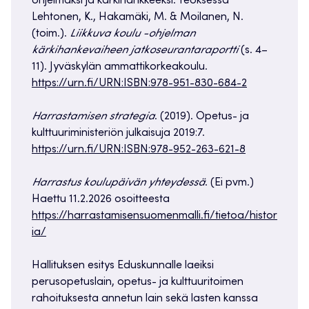
ohjelmaksi ja kärkihankkeeksi. Teoksessa
Lehtonen, K., Hakamäki, M. & Moilanen, N.
(toim.).
Liikkuva koulu -ohjelman
kärkihankevaiheen jatkoseurantaraportti
(s. 4–
11). Jyväskylän ammattikorkeakoulu.
https://urn.fi/URN:ISBN:978-951-830-684-2
Harrastamisen strategia
. (2019). Opetus- ja
kulttuuriministeriön julkaisuja 2019:7.
https://urn.fi/URN:ISBN:978-952-263-621-8
Harrastus koulupäivän yhteydessä
. (Ei pvm.)
Haettu 11.2.2026 osoitteesta
https://harrastamisensuomenmalli.fi/tietoa/histor
ia/
Hallituksen esitys Eduskunnalle laeiksi
perusopetuslain, opetus- ja kulttuuritoimen
rahoituksesta annetun lain sekä lasten kanssa