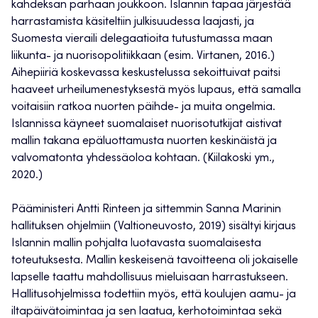
kahdeksan parhaan joukkoon. Islannin tapaa järjestää
harrastamista käsiteltiin julkisuudessa laajasti, ja
Suomesta vieraili delegaatioita tutustumassa maan
liikunta- ja nuorisopolitiikkaan (esim. Virtanen, 2016.)
Aihepiiriä koskevassa keskustelussa sekoittuivat paitsi
haaveet urheilumenestyksestä myös lupaus, että samalla
voitaisiin ratkoa nuorten päihde- ja muita ongelmia.
Islannissa käyneet suomalaiset nuorisotutkijat aistivat
mallin takana epäluottamusta nuorten keskinäistä ja
valvomatonta yhdessäoloa kohtaan. (Kiilakoski ym.,
2020.)
Pääministeri Antti Rinteen ja sittemmin Sanna Marinin
hallituksen ohjelmiin (Valtioneuvosto, 2019) sisältyi kirjaus
Islannin mallin pohjalta luotavasta suomalaisesta
toteutuksesta. Mallin keskeisenä tavoitteena oli jokaiselle
lapselle taattu mahdollisuus mieluisaan harrastukseen.
Hallitusohjelmissa todettiin myös, että koulujen aamu- ja
iltapäivätoimintaa ja sen laatua, kerhotoimintaa sekä