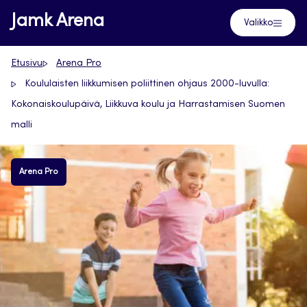
Siirry
Jamk Arena
Valikko
suoraan
sisältöön
Etusivu
Arena Pro
Koululaisten liikkumisen poliittinen ohjaus 2000-luvulla:
Kokonaiskoulupäivä, Liikkuva koulu ja Harrastamisen Suomen
malli
Arena Pro