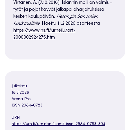
Virtanen, A. (7.10.2016). Islannin malli on valmis –
tytöt ja pojat käyvät jalkapalloharjoituksissa
kesken koulupäivän.
Helsingin Sanomien
kuukausiliite
. Haettu 11.2.2026 osoitteesta
https://www.hs.fi/urheilu/art-
2000002924275.htm
Julkaistu
18.3.2026
Arena Pro
ISSN 2984-0783
URN
https://urn.fi/urn:nbn:fi:jamk-issn-2984-0783-304