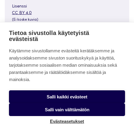
Lisenssi
Avautuu
CC BY 4.0
uuteen
(Ei koske kuvia)
välilehteen
Tietoa sivustolla käytetyistä
evästeistä
Käytämme sivustollamme evästeitä kerätäksemme ja
analysoidaksemme sivuston suorituskykyä ja käyttöä,
Viittausohje
tarjotaksemme sosiaalisen median ominaisuuksia sekä
Hakamäki, M. (2026). Koululaisten liikkumisen poliittinen
parantaaksemme ja räätälöidäksemme sisältöä ja
ohjaus 2000-luvulla: Kokonaiskoulupäivä, Liikkuva koulu
mainoksia.
ja Harrastamisen Suomen malli. Jamk Arena Pro.
https://urn.fi/urn:nbn:fi:jamk-issn-2984-0783-304
Salli kaikki evästeet
Salli vain välttämätön
Evästeasetukset
Aiheeseen liittyvää