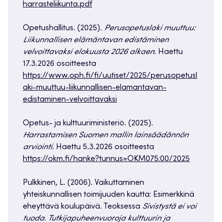
harrasteliikunta.pdf
Opetushallitus. (2025).
Perusopetuslaki muuttuu:
Liikunnallisen elämäntavan edistäminen
velvoittavaksi elokuusta 2026 alkaen
. Haettu
17.3.2026 osoitteesta
https://www.oph.fi/fi/uutiset/2025/perusopetusl
aki-muuttuu-liikunnallisen-elamantavan-
edistaminen-velvoittavaksi
Opetus- ja kulttuuriministeriö. (2025).
Harrastamisen Suomen mallin lainsäädännön
arviointi.
Haettu 5.3.2026 osoitteesta
https://okm.fi/hanke?tunnus=OKM075:00/2025
Pulkkinen, L. (2006). Vaikuttaminen
yhteiskunnallisen toimijuuden kautta: Esimerkkinä
eheyttävä koulupäivä. Teoksessa
Sivistystä ei voi
tuoda. Tutkijapuheenvuoroja kulttuurin ja