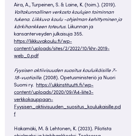
Aira, A., Turpeinen, S. & Laine, K. (toim.). (2019).
Valtakunnallinen verkosto koulujen toiminnan
tukena. Liikkuva koulu -ohjelman kehittyminen ja
kärkihankkeen toteutus.
Liikunnan ja
kansanterveyden julkaisuja 355.
https://liikkuvakoulu.fi/wp-
content/uploads/sites/2/2022/10/khr-2019-
web_0.pdf
Fyysisen aktiivisuuden suositus kouluikäisille 7–
18-vuotiaille.
(2008). Opetusministeriö ja Nuori
Suomi ry.
https://ukkinstituutti.fi/wp-
content/uploads/2020/09/A4-liite3-
verkkokauppaan-
Fyysisen_aktiivisuuden_suositus_kouluikaisille.pd
f
Hakamäki, M. & Lehtonen, K. (2023). Pilotista