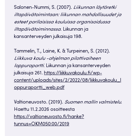
Salonen-Nummi, S. (2007).
Liikunnan löytöretki
iltapäivätoimintaan: liikunnan mahdollisuudet ja
esteet porilaisissa kouluissa organisoidussa
iltapäivätoiminnassa
. Liikunnan ja
kansanterveyden julkaisuja 198.
Tammelin, T., Laine, K. & Turpeinen, S. (2012).
Liikkuva koulu -ohjelman pilottivaiheen
loppuraportti.
Liikunnan ja kansanterveyden
julkaisuja 261.
https://liikkuvakoulu.fi/wp-
content/uploads/sites/2/2022/08/liikkuvakoulu_l
oppuraportti_web.pdf
Valtioneuvosto. (2019).
Suomen mallin valmistelu
.
Haettu 11.2.2026 osoitteesta
https://valtioneuvosto.fi/hanke?
tunnus=OKM050:00/2019