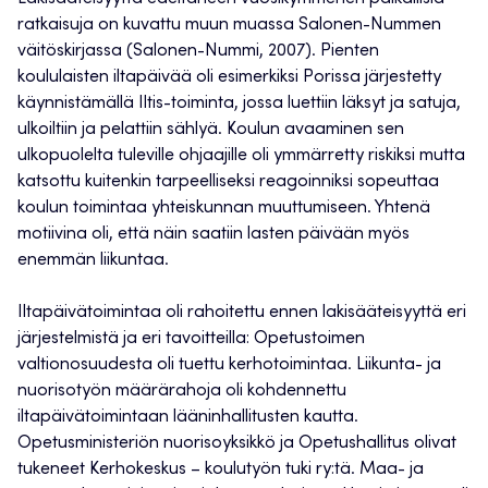
ratkaisuja on kuvattu muun muassa Salonen-Nummen
väitöskirjassa (Salonen-Nummi, 2007). Pienten
koululaisten iltapäivää oli esimerkiksi Porissa järjestetty
käynnistämällä Iltis-toiminta, jossa luettiin läksyt ja satuja,
ulkoiltiin ja pelattiin sählyä. Koulun avaaminen sen
ulkopuolelta tuleville ohjaajille oli ymmärretty riskiksi mutta
katsottu kuitenkin tarpeelliseksi reagoinniksi sopeuttaa
koulun toimintaa yhteiskunnan muuttumiseen. Yhtenä
motiivina oli, että näin saatiin lasten päivään myös
enemmän liikuntaa.
Iltapäivätoimintaa oli rahoitettu ennen lakisääteisyyttä eri
järjestelmistä ja eri tavoitteilla: Opetustoimen
valtionosuudesta oli tuettu kerhotoimintaa. Liikunta- ja
nuorisotyön määrärahoja oli kohdennettu
iltapäivätoimintaan lääninhallitusten kautta.
Opetusministeriön nuorisoyksikkö ja Opetushallitus olivat
tukeneet Kerhokeskus – koulutyön tuki ry:tä. Maa- ja