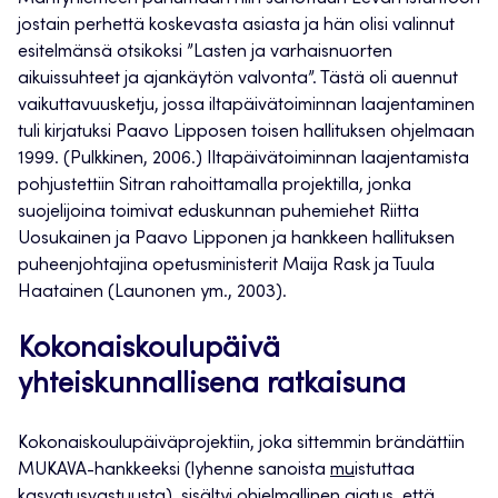
jostain perhettä koskevasta asiasta ja hän olisi valinnut
esitelmänsä otsikoksi ”Lasten ja varhaisnuorten
aikuissuhteet ja ajankäytön valvonta”. Tästä oli auennut
vaikuttavuusketju, jossa iltapäivätoiminnan laajentaminen
tuli kirjatuksi Paavo Lipposen toisen hallituksen ohjelmaan
1999. (Pulkkinen, 2006.) Iltapäivätoiminnan laajentamista
pohjustettiin Sitran rahoittamalla projektilla, jonka
suojelijoina toimivat eduskunnan puhemiehet Riitta
Uosukainen ja Paavo Lipponen ja hankkeen hallituksen
puheenjohtajina opetusministerit Maija Rask ja Tuula
Haatainen (Launonen ym., 2003).
Kokonaiskoulupäivä
yhteiskunnallisena ratkaisuna
Kokonaiskoulupäiväprojektiin, joka sittemmin brändättiin
MUKAVA-hankkeeksi (lyhenne sanoista
mu
istuttaa
ka
svatus
va
stuusta), sisältyi ohjelmallinen ajatus, että