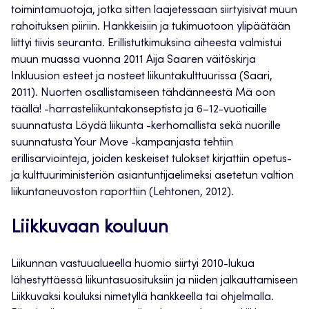
toimintamuotoja, jotka sitten laajetessaan siirtyisivät muun
rahoituksen piiriin. Hankkeisiin ja tukimuotoon ylipäätään
liittyi tiivis seuranta. Erillistutkimuksina aiheesta valmistui
muun muassa vuonna 2011 Aija Saaren väitöskirja
Inkluusion esteet ja nosteet liikuntakulttuurissa (Saari,
2011). Nuorten osallistamiseen tähdänneestä Mä oon
täällä! -harrasteliikuntakonseptista ja 6–12-vuotiaille
suunnatusta Löydä liikunta -kerhomallista sekä nuorille
suunnatusta Your Move -kampanjasta tehtiin
erillisarviointeja, joiden keskeiset tulokset kirjattiin opetus-
ja kulttuuriministeriön asiantuntijaelimeksi asetetun valtion
liikuntaneuvoston raporttiin (Lehtonen, 2012).
Liikkuvaan kouluun
Liikunnan vastuualueella huomio siirtyi 2010-lukua
lähestyttäessä liikuntasuosituksiin ja niiden jalkauttamiseen
Liikkuvaksi kouluksi nimetyllä hankkeella tai ohjelmalla.