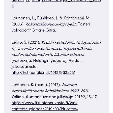
https://jyx.jyu.fi/jyx/Record/jyx_123456789_1335
4
Launonen, L., Pulkkinen, L. & Kontoniemi, M.
(2003).
Kokonaiskoulupäiväprojekti.
Toinen
väliraportti Sitralle. Sitra.
Lehto, S. (2021).
Koulun kerhotoiminta lapsuuden
hyvinvointia rakentamassa. Tapaustutkimus
koulun kohdennetuista liikuntakerhoist
a
[väitöskirja, Helsingin yliopisto]. Helda-
julkaisuarkisto.
http://hdl.handle.net/10138/334231
Lehtonen, K. (toim.). (2012).
Nuorten
harrasteliikunnan kehittäminen 1999–2011
.
Valtion liikuntaneuvoston julkaisuja 2012:2, 16–17.
https://www.liikuntaneuvosto.fi/wp-
content/uploads/2019/09/Nuorten-