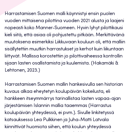
Harrastamisen Suomen malli käynnistyi ensin puolen
vuoden mittaisena pilottina vuoden 2021 alusta ja laajeni
nopeasti koko Manner-Suomeen. Hyvin lyhyt pilottikausi
kieli siitä, että asiaa oli pohjustettu pitkään. Merkittävänä
muutoksena esimerkiksi Liikkuvaan kouluun oli, että malliin
sisällytettiin muutkin harrastukset ja kerhot kuin liikuntaan
liittyvät. Mallissa korostettiin jo pilottivaiheessa kontrollin
sijaan lasten osallistamista ja kuulemista. (Hakamäki &
Lehtonen, 2023.)
Harrastamisen Suomen mallin hankesivulla sen historian
kuvaus alkaa eheytetyn koulupäivän kokeilusta, eli
hankkeen itseymmärrys tarinallistaa lasten vapaa-ajan
järjestämisen Islannin mallia taaemmas (Harrastus
koulupäivän yhteydessä, ei pvm.). Sivulle linkitetyssä
katsauksessa Lea Pulkkinen ja Juha-Matti Latvala
kiinnittivät huomiota siihen, että koulun yhteydessä