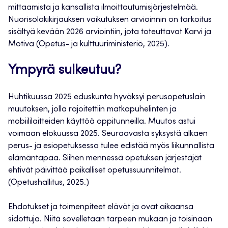
mittaamista ja kansallista ilmoittautumisjärjestelmää.
Nuorisolakikirjauksen vaikutuksen arvioinnin on tarkoitus
sisältyä kevään 2026 arviointiin, jota toteuttavat Karvi ja
Motiva (Opetus- ja kulttuuriministeriö, 2025).
Ympyrä sulkeutuu?
Huhtikuussa 2025 eduskunta hyväksyi perusopetuslain
muutoksen, jolla rajoitettiin matkapuhelinten ja
mobiililaitteiden käyttöä oppitunneilla. Muutos astui
voimaan elokuussa 2025. Seuraavasta syksystä alkaen
perus- ja esiopetuksessa tulee edistää myös liikunnallista
elämäntapaa. Siihen mennessä opetuksen järjestäjät
ehtivät päivittää paikalliset opetussuunnitelmat.
(Opetushallitus, 2025.)
Ehdotukset ja toimenpiteet elävät ja ovat aikaansa
sidottuja. Niitä sovelletaan tarpeen mukaan ja toisinaan