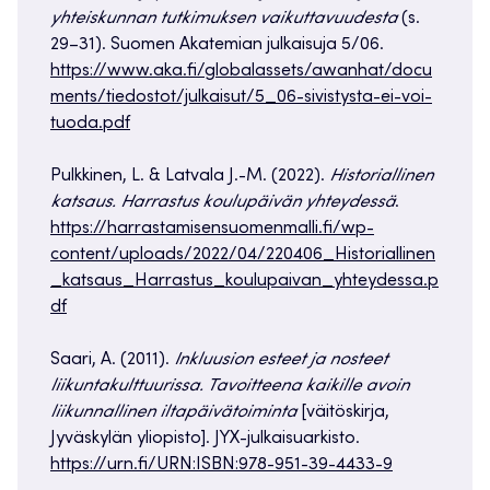
yhteiskunnan tutkimuksen vaikuttavuudesta
(s.
29–31). Suomen Akatemian julkaisuja 5/06.
https://www.aka.fi/globalassets/awanhat/docu
ments/tiedostot/julkaisut/5_06-sivistysta-ei-voi-
tuoda.pdf
Pulkkinen, L. & Latvala J.-M. (2022).
Historiallinen
katsaus. Harrastus koulupäivän yhteydessä
.
https://harrastamisensuomenmalli.fi/wp-
content/uploads/2022/04/220406_Historiallinen
_katsaus_Harrastus_koulupaivan_yhteydessa.p
df
Saari, A. (2011).
Inkluusion esteet ja nosteet
liikuntakulttuurissa. Tavoitteena kaikille avoin
liikunnallinen iltapäivätoiminta
[väitöskirja,
Jyväskylän yliopisto]. JYX-julkaisuarkisto.
https://urn.fi/URN:ISBN:978-951-39-4433-9