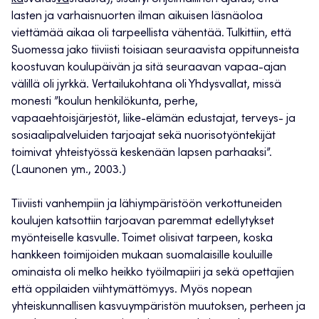
lasten ja varhaisnuorten ilman aikuisen läsnäoloa
viettämää aikaa oli tarpeellista vähentää. Tulkittiin, että
Suomessa jako tiiviisti toisiaan seuraavista oppitunneista
koostuvan koulupäivän ja sitä seuraavan vapaa-ajan
välillä oli jyrkkä. Vertailukohtana oli Yhdysvallat, missä
monesti ”koulun henkilökunta, perhe,
vapaaehtoisjärjestöt, liike-elämän edustajat, terveys- ja
sosiaalipalveluiden tarjoajat sekä nuorisotyöntekijät
toimivat yhteistyössä keskenään lapsen parhaaksi”.
(Launonen ym., 2003.)
Tiiviisti vanhempiin ja lähiympäristöön verkottuneiden
koulujen katsottiin tarjoavan paremmat edellytykset
myönteiselle kasvulle. Toimet olisivat tarpeen, koska
hankkeen toimijoiden mukaan suomalaisille kouluille
ominaista oli melko heikko työilmapiiri ja sekä opettajien
että oppilaiden viihtymättömyys. Myös nopean
yhteiskunnallisen kasvuympäristön muutoksen, perheen ja