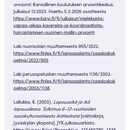
arviointi
. Kansallinen koulutuksen arviointikeskus.
Julkaisut 12:2023. Haettu 5.3.2026 osoitteesta
https://www.karvi.fi/fi/julkaisut/mielekasta-
vapaa-aikaa-kavereita-ja-koordinaatiota-
harrastamisen-suomen-mallin-arviointi
Laki nuorisolain muuttamisesta 955/2022.
https://www.finlex.fi/fi/lainsaadanto/saadoskok
oelma/2022/955
Laki perusopetuslain muuttamisesta 1136/2003.
https://www.finlex.fi/fi/lainsaadanto/saadoskok
oelma/2003/1136
Lallukka, K. (2003).
Lapsuusikä ja ikä
lapsuudessa. Tutkimus 6–12-vuotiaiden
sosiokulturaalisesta ikätiedosta
[väitöskirja,
Jyväskylän yliopisto]. JYX-julkaisuarkisto.