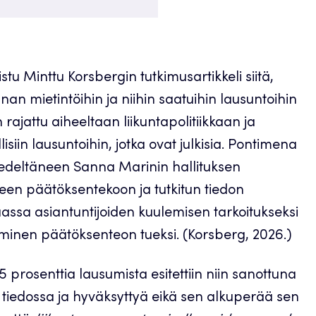
u Minttu Korsbergin tutkimusartikkeli siitä,
an mietintöihin ja niihin saatuihin lausuntoihin
 rajattu aiheeltaan liikuntapolitiikkaan ja
siin lausuntoihin, jotka ovat julkisia. Pontimena
tä edeltäneen Sanna Marinin hallituksen
iseen päätöksentekoon ja tutkitun tiedon
sa asiantuntijoiden kuulemisen tarkoitukseksi
minen päätöksenteon tueksi. (Korsberg, 2026.)
 prosenttia lausumista esitettiin niin sanottuna
i tiedossa ja hyväksyttyä eikä sen alkuperää sen