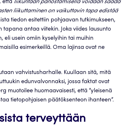
, että
liikuntaan panostamisella voidaan saada
asten liikuttaminen on vaikuttavin tapa edistää
a tiedon esitettiin pohjaavan tutkimukseen,
on tapana antaa viitekin. Joka viides lausunto
 eli usein omiin kyselyihin tai muihin
maisilla esimerkeillä. Oma lajinsa ovat ne
utaan vahvistusharhalle. Kuullaan sitä, mitä
ttuukin edunvalvonnaksi, jossa faktat ovat
erg muotoilee huomaavaisesti, että ”yleisenä
staa tietopohjaisen päätöksenteon ihanteen”.
sista terveyttään