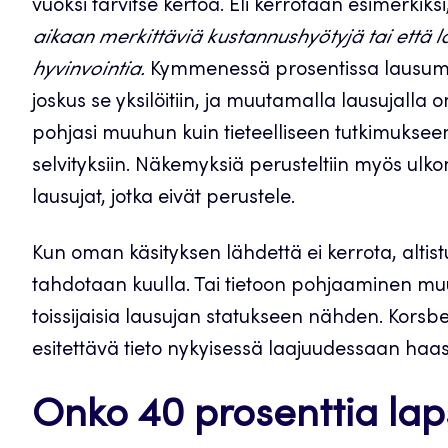
vuoksi tarvitse kertoa. Eli kerrotaan esimerkiksi
aikaan merkittäviä kustannushyötyjä tai että l
hyvinvointia.
Kymmenessä prosentissa lausumist
joskus se yksilöitiin, ja muutamalla lausujalla 
pohjasi muuhun kuin tieteelliseen tutkimukseen,
selvityksiin. Näkemyksiä perusteltiin myös ulko
lausujat, jotka eivät perustele.
Kun oman käsityksen lähdettä ei kerrota, altist
tahdotaan kuulla. Tai tietoon pohjaaminen muu
toissijaisia lausujan statukseen nähden. Korsb
esitettävä tieto nykyisessä laajuudessaan haa
Onko 40 prosenttia lap