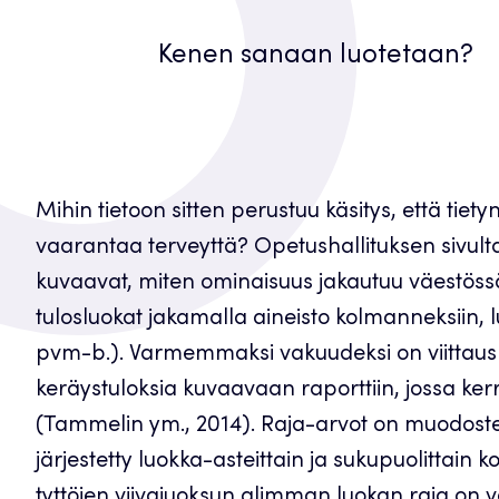
Kenen sanaan luotetaan?
Mihin tietoon sitten perustuu käsitys, että tiety
vaarantaa terveyttä? Opetushallituksen sivulta l
kuvaavat, miten ominaisuus jakautuu väestöss
tulosluokat jakamalla aineisto kolmanneksiin, l
pvm-b.). Varmemmaksi vakuudeksi on viittaus 
keräystuloksia kuvaavaan raporttiin, jossa ke
(Tammelin ym., 2014). Raja-arvot on muodostett
järjestetty luokka-asteittain ja sukupuolittain 
tyttöjen viivajuoksun alimman luokan raja on 