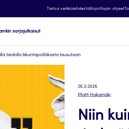
Tietoa verkkolehdestä
Kirjoittajan ohjeet
To
amkin sarjajulkaisut
llä tiedolla liikuntapolitiikasta lausutaan
26.3.2026
Matti Hakamäki
Niin ku