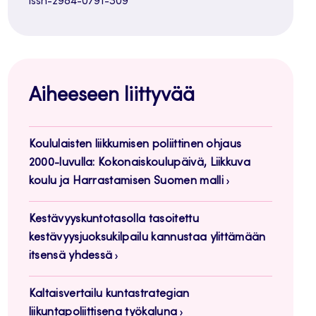
issn-2984-0791-309
Aiheeseen liittyvää
Koululaisten liikkumisen poliittinen ohjaus
2000-luvulla: Kokonaiskoulupäivä, Liikkuva
koulu ja Harrastamisen Suomen malli
Kestävyyskuntotasolla tasoitettu
kestävyysjuoksukilpailu kannustaa ylittämään
itsensä yhdessä
Kaltaisvertailu kuntastrategian
liikuntapoliittisena työkaluna