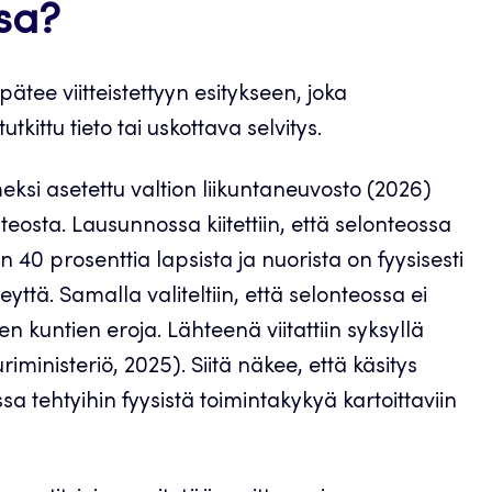
sa?
 pätee viitteistettyyn esitykseen, joka
tkittu tieto tai uskottava selvitys.
meksi asetettu valtion liikuntaneuvosto (2026)
eosta. Lausunnossa kiitettiin, että selonteossa
 40 prosenttia lapsista ja nuorista on fyysisesti
ttä. Samalla valiteltiin, että selonteossa ei
 kuntien eroja. Lähteenä viitattiin syksyllä
iministeriö, 2025). Siitä näkee, että käsitys
ssa tehtyihin fyysistä toimintakykyä kartoittaviin