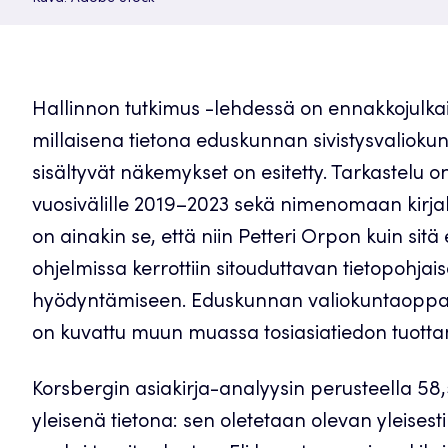
Hallinnon tutkimus -lehdessä on ennakkojulkaist
millaisena tietona eduskunnan sivistysvaliokunn
sisältyvät näkemykset on esitetty. Tarkastelu on
vuosivälille 2019–2023 sekä nimenomaan kirjalli
on ainakin se, että niin Petteri Orpon kuin si
ohjelmissa kerrottiin sitouduttavan tietopohja
hyödyntämiseen. Eduskunnan valiokuntaoppaas
on kuvattu muun muassa tosiasiatiedon tuotta
Korsbergin asiakirja-analyysin perusteella 58,5
yleisenä tietona: sen oletetaan olevan yleisest