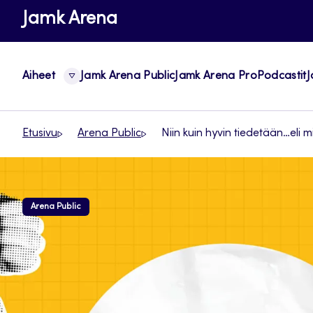
Siirry
Jamk Arena
suoraan
sisältöön
Aiheet
Jamk Arena Public
Jamk Arena Pro
Podcastit
J
Etusivu
Arena Public
Niin kuin hyvin tiedetään…eli mi
Arena Public