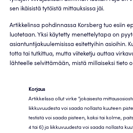
sen ikäisistä tytöistä mittauksissa jäi.
Artikkelinsa pohdinnassa Korsberg tuo esiin ep
luotetaan. Yksi käytetty menettelytapa on pyyt
asiantuntijakuulemisissa esitettyihin asioihin. K
totta tai tutkittua, mutta viiteketju auttaa virk
lähteelle selvittämään, mistä millaiseksi tieto
Korjaus
Artikkelissa ollut virke ”jokaisesta mittausosios
liikkuvuudesta voi saada nollasta kuuteen pist
testistä voi saada pisteen, kaksi tai kolme, pait
4 tai 6) ja liikkuvuudesta voi saada nollasta kuu