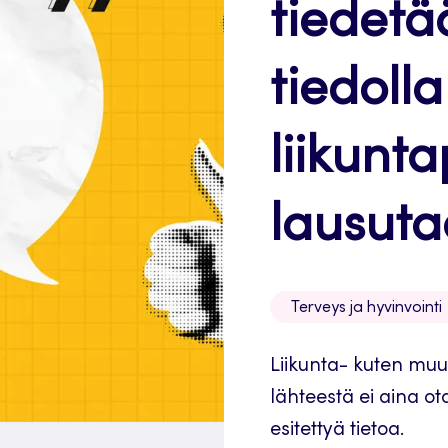
tiedetä
tiedolla
liikunta
lausut
Terveys ja hyvinvointi
Liikunta- kuten muus
lähteestä ei aina ot
esitettyä tietoa.