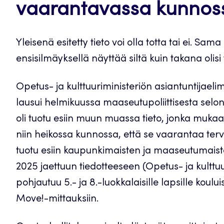
vaarantavassa kunnos
Yleisenä esitetty tieto voi olla totta tai ei. Sama
ensisilmäyksellä näyttää siltä kuin takana olisi tu
Opetus- ja kulttuuriministeriön asiantuntijaeli
lausui helmikuussa maaseutupoliittisesta selont
oli tuotu esiin muun muassa tieto, jonka mukaan
niin heikossa kunnossa, että se vaarantaa tervey
tuotu esiin kaupunkimaisten ja maaseutumaisten
2025 jaettuun tiedotteeseen (Opetus- ja kulttuur
pohjautuu 5.- ja 8.-luokkalaisille lapsille koului
Move!-mittauksiin.