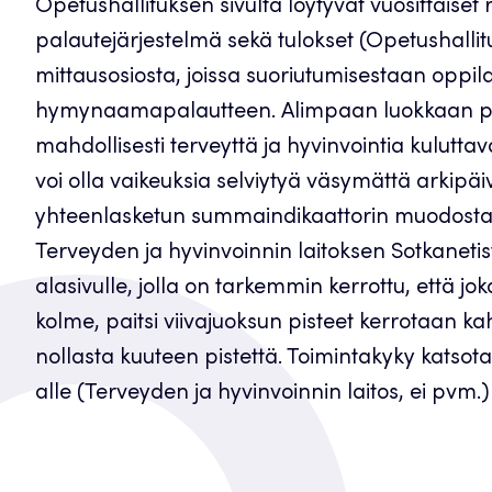
Opetushallituksen sivulta löytyvät vuosittaiset r
palautejärjestelmä sekä tulokset (Opetushallit
mittausosiosta, joissa suoriutumisestaan oppil
hymynaamapalautteen. Alimpaan luokkaan päät
mahdollisesti terveyttä ja hyvinvointia kuluttava
voi olla vaikeuksia selviytyä väsymättä arkipäi
yhteenlasketun summaindikaattorin muodostam
Terveyden ja hyvinvoinnin laitoksen Sotkanetistä
alasivulle, jolla on tarkemmin kerrottu, että jok
kolme, paitsi viivajuoksun pisteet kerrotaan kahd
nollasta kuuteen pistettä. Toimintakyky katsota
alle (Terveyden ja hyvinvoinnin laitos, ei pvm.)