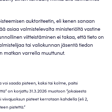
isteemisen auktoriteetin, eli kenen sanaan
ää asiaa valmistelevalta ministeriöltä vastine
unnollinen viitteistäminen ei takaa, että tieto on
avalmistelijaa tai valiokunnan jäsentä tiedon
 on matkan varrella muuttunut.
ta voi saada pisteen, kaksi tai kolme, paitsi
että” on korjattu 31.3.2026 muotoon ”jokaisesta
si viivajuoksun pisteet kerrotaan kahdella (eli 2,
teen pistettä.”