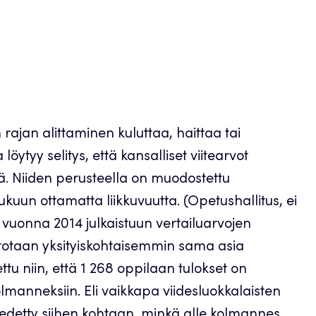
n rajan alittaminen kuluttaa, haittaa tai
öytyy selitys, että kansalliset viitearvot
ä. Niiden perusteella on muodostettu
ukuun ottamatta liikkuvuutta. (Opetushallitus, ei
vuonna 2014 julkaistuun vertailuarvojen
rrotaan yksityiskohtaisemmin sama asia
u niin, että 1 268 oppilaan tulokset on
kolmanneksiin. Eli vaikkapa viidesluokkalaisten
vedetty siihen kohtaan, minkä alle kolmannes