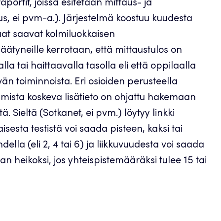
aportit, joissa esitetään mittaus- ja
us, ei pvm-a.). Järjestelmä koostuu kuudesta
aat saavat kolmiluokkaisen
yneille kerrotaan, että mittaustulos on
lla tai haittaavalla tasolla eli että oppilaalla
vän toiminnoista. Eri osioiden perusteella
ista koskeva lisätieto on ohjattu hakemaan
. Sieltä (Sotkanet, ei pvm.) löytyy linkki
aisesta testistä voi saada pisteen, kaksi tai
ella (eli 2, 4 tai 6) ja liikkuvuudesta voi saada
an heikoksi, jos yhteispistemääräksi tulee 15 tai