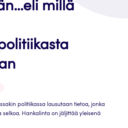
än…eli millä
politiikasta
aan
sakin politiikassa lausutaan tietoa, jonka
a selkoa. Hankalinta on jäljittää yleisenä