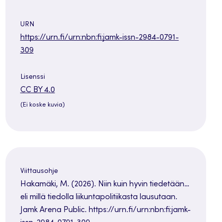
URN
https://urn.fi/urn:nbn:fi:jamk-issn-2984-0791-
309
Lisenssi
Avautuu
CC BY 4.0
uuteen
(Ei koske kuvia)
välilehteen
Viittausohje
Hakamäki, M. (2026). Niin kuin hyvin tiedetään…
eli millä tiedolla liikuntapolitiikasta lausutaan.
Jamk Arena Public. https://urn.fi/urn:nbn:fi:jamk-