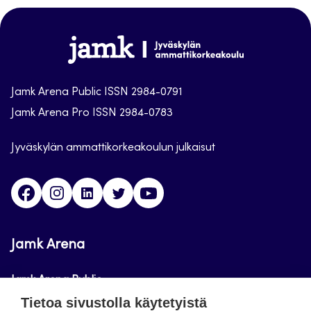
sivun
alkuun
Jamk
Arena
Jamk Arena Public ISSN 2984-0791
Jamk Arena Pro ISSN 2984-0783
Jyväskylän ammattikorkeakoulun julkaisut
Facebook
Instagram
Linkedin
Twitter
Youtube
Jamk Arena
Jamk Arena Public
Tietoa sivustolla käytetyistä
Jamk Arena Pro