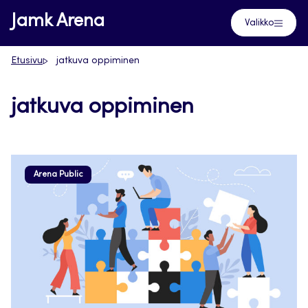
Siirry
Jamk Arena
Valikko
suoraan
sisältöön
Etusivu
jatkuva oppiminen
jatkuva oppiminen
Arena Public