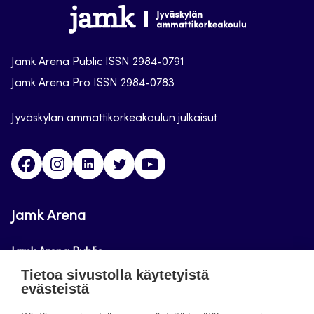
Jamk
Arena
Jamk Arena Public ISSN 2984-0791
Jamk Arena Pro ISSN 2984-0783
Jyväskylän ammattikorkeakoulun julkaisut
Facebook
Instagram
Linkedin
Twitter
Youtube
Jamk Arena
Jamk Arena Public
Tietoa sivustolla käytetyistä
Jamk Arena Pro
evästeistä
Podcastit