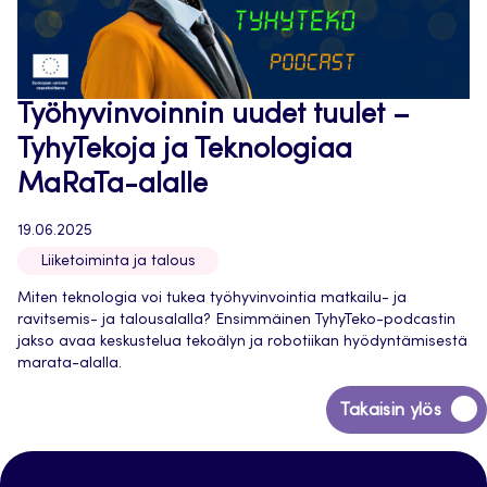
Työhyvinvoinnin uudet tuulet –
TyhyTekoja ja Teknologiaa
MaRaTa-alalle
19.06.2025
Liiketoiminta ja talous
Miten teknologia voi tukea työhyvinvointia matkailu- ja
ravitsemis- ja talousalalla? Ensimmäinen TyhyTeko-podcastin
jakso avaa keskustelua tekoälyn ja robotiikan hyödyntämisestä
marata-alalla.
Siirry
Takaisin ylös
takaisin
sivun
alkuun