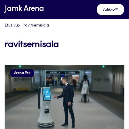
Siirry
Jamk Arena
Valikko
suoraan
sisältöön
Etusivu
ravitsemisala
ravitsemisala
Arena Pro