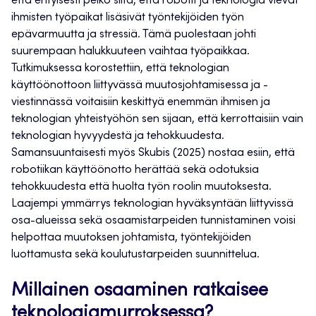
että erityisesti pelko siitä, että robotit ja teknologia vievät
ihmisten työpaikat lisäsivät työntekijöiden työn
epävarmuutta ja stressiä. Tämä puolestaan johti
suurempaan halukkuuteen vaihtaa työpaikkaa.
Tutkimuksessa korostettiin, että teknologian
käyttöönottoon liittyvässä muutosjohtamisessa ja -
viestinnässä voitaisiin keskittyä enemmän ihmisen ja
teknologian yhteistyöhön sen sijaan, että kerrottaisiin vain
teknologian hyvyydestä ja tehokkuudesta.
Samansuuntaisesti myös Skubis (2025) nostaa esiin, että
robotiikan käyttöönotto herättää sekä odotuksia
tehokkuudesta että huolta työn roolin muutoksesta.
Laajempi ymmärrys teknologian hyväksyntään liittyvissä
osa-alueissa sekä osaamistarpeiden tunnistaminen voisi
helpottaa muutoksen johtamista, työntekijöiden
luottamusta sekä koulutustarpeiden suunnittelua.
Millainen osaaminen ratkaisee
teknologiamurroksessa?