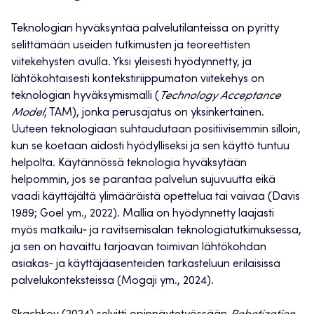
Teknologian hyväksyntää palvelutilanteissa on pyritty
selittämään useiden tutkimusten ja teoreettisten
viitekehysten avulla. Yksi yleisesti hyödynnetty, ja
lähtökohtaisesti kontekstiriippumaton viitekehys on
teknologian hyväksymismalli (
Technology Acceptance
Model
, TAM), jonka perusajatus on yksinkertainen.
Uuteen teknologiaan suhtaudutaan positiivisemmin silloin,
kun se koetaan aidosti hyödylliseksi ja sen käyttö tuntuu
helpolta. Käytännössä teknologia hyväksytään
helpommin, jos se parantaa palvelun sujuvuutta eikä
vaadi käyttäjältä ylimääräistä opettelua tai vaivaa (Davis
1989; Goel ym., 2022). Mallia on hyödynnetty laajasti
myös matkailu‑ ja ravitsemisalan teknologiatutkimuksessa,
ja sen on havaittu tarjoavan toimivan lähtökohdan
asiakas‑ ja käyttäjäasenteiden tarkasteluun erilaisissa
palvelukonteksteissa (Mogaji ym., 2024).