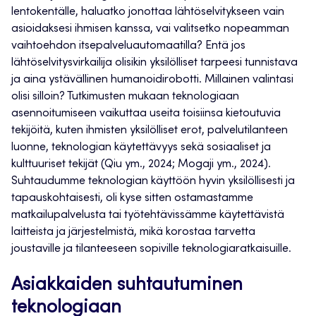
lentokentälle, haluatko jonottaa lähtöselvitykseen vain
asioidaksesi ihmisen kanssa, vai valitsetko nopeamman
vaihtoehdon itsepalveluautomaatilla? Entä jos
lähtöselvitysvirkailija olisikin yksilölliset tarpeesi tunnistava
ja aina ystävällinen humanoidirobotti. Millainen valintasi
olisi silloin? Tutkimusten mukaan teknologiaan
asennoitumiseen vaikuttaa useita toisiinsa kietoutuvia
tekijöitä, kuten ihmisten yksilölliset erot, palvelutilanteen
luonne, teknologian käytettävyys sekä sosiaaliset ja
kulttuuriset tekijät (Qiu ym., 2024; Mogaji ym., 2024).
Suhtaudumme teknologian käyttöön hyvin yksilöllisesti ja
tapauskohtaisesti, oli kyse sitten ostamastamme
matkailupalvelusta tai työtehtävissämme käytettävistä
laitteista ja järjestelmistä, mikä korostaa tarvetta
joustaville ja tilanteeseen sopiville teknologiaratkaisuille.
Asiakkaiden suhtautuminen
teknologiaan