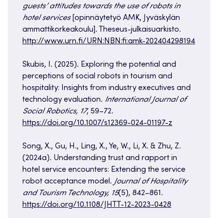
guests’ attitudes towards the use of robots in
hotel services
[opinnäytetyö AMK, Jyväskylän
ammattikorkeakoulu]. Theseus-julkaisuarkisto.
http://www.urn.fi/URN:NBN:fi:amk-202404298194
Skubis, I. (2025). Exploring the potential and
perceptions of social robots in tourism and
hospitality: Insights from industry executives and
technology evaluation.
International Journal of
Social Robotics, 17
, 59–72.
https://doi.org/10.1007/s12369-024-01197-z
Song, X., Gu, H., Ling, X., Ye, W., Li, X. & Zhu, Z.
(2024a). Understanding trust and rapport in
hotel service encounters: Extending the service
robot acceptance model.
Journal of Hospitality
and Tourism Technology, 15
(5), 842–861.
https://doi.org/10.1108/JHTT-12-2023-0428