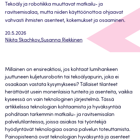
Tekoäly ja robotiikka muuttavat matkailu- ja
ravitsemisalaa, mutta niiden käyttöönottoa ohjaavat
vahvasti ihmisten asenteet, kokemukset ja osaaminen.
20.5.2026
Nikita Skachkov
,
Susanna Riekkinen
Millainen on ensireaktiosi, jos kohtaat lumihankeen
juuttuneen kuljetusrobotin tai tekoälyapurin, joka ei
osaakaan vastata kysymykseesi? Tällaiset tilanteet
herättävät usein monenlaisia tunteita ja asenteita, vaikka
kyseessä on vain teknologinen järjestelmä. Tässä
artikkelissa teknologian kohtaamista ja hyväksyntää
pohditaan tarkemmin matkailu- ja ravitsemisalan
palvelutilanteissa, joissa asiakas tai työntekijä
hyödyntävät teknologiaa osana palvelun toteuttamista.
Painopisteenä ovat teknologian hyväksyntä ja asenteet