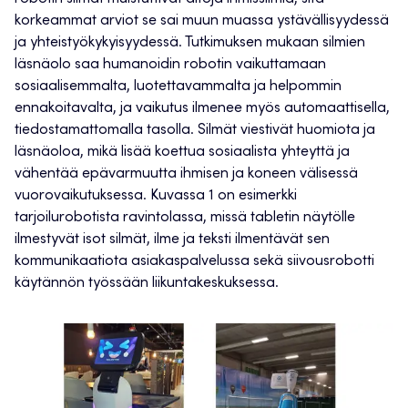
korkeammat arviot se sai muun muassa ystävällisyydessä
ja yhteistyökykyisyydessä. Tutkimuksen mukaan silmien
läsnäolo saa humanoidin robotin vaikuttamaan
sosiaalisemmalta, luotettavammalta ja helpommin
ennakoitavalta, ja vaikutus ilmenee myös automaattisella,
tiedostamattomalla tasolla. Silmät viestivät huomiota ja
läsnäoloa, mikä lisää koettua sosiaalista yhteyttä ja
vähentää epävarmuutta ihmisen ja koneen välisessä
vuorovaikutuksessa. Kuvassa 1 on esimerkki
tarjoilurobotista ravintolassa, missä tabletin näytölle
ilmestyvät isot silmät, ilme ja teksti ilmentävät sen
kommunikaatiota asiakaspalvelussa sekä siivousrobotti
käytännön työssään liikuntakeskuksessa.