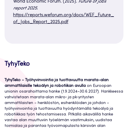
World Economic Forum. (2025).
Future of jobs
report 2025
.
https://reports.weforum.org/docs/WEF_Future_
of_Jobs_Report_2025.pdf
TyhyTeko
TyhyTeko – Työhyvinvointia ja tuottavuutta marata-alan
ammattilaisille tekoälyn ja robotiikan avulla
on Euroopan
unionin osarahoittama hanke (1.9.2024–30.6.2027). Hankkeessa
vahvistetaan marata‑alan mikro‑ ja pk‑yritysten
ammattilaisten – henkilöstön, esihenkilöiden ja johdon –
työhyvinvointia ja tuottavuutta hyödyntämällä tekoälyä ja
robotiikkaa työn tehostamisessa. Pitkällä aikavälillä hanke
vastaa alan muuttuviin työelämän vaatimuksiin, uudistaa
toimialaa ja parantaa työvoimapulasta kärsivän alan