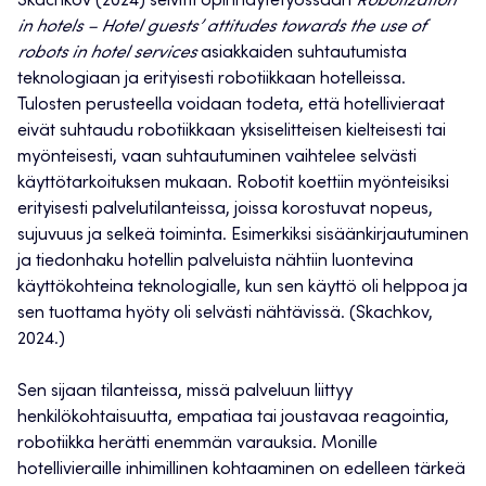
Skachkov (2024) selvitti opinnäytetyössään
Robotization
in hotels – Hotel guests’ attitudes towards the use of
robots in hotel services
asiakkaiden suhtautumista
teknologiaan ja erityisesti robotiikkaan hotelleissa.
Tulosten perusteella voidaan todeta, että hotellivieraat
eivät suhtaudu robotiikkaan yksiselitteisen kielteisesti tai
myönteisesti, vaan suhtautuminen vaihtelee selvästi
käyttötarkoituksen mukaan. Robotit koettiin myönteisiksi
erityisesti palvelutilanteissa, joissa korostuvat nopeus,
sujuvuus ja selkeä toiminta. Esimerkiksi sisäänkirjautuminen
ja tiedonhaku hotellin palveluista nähtiin luontevina
käyttökohteina teknologialle, kun sen käyttö oli helppoa ja
sen tuottama hyöty oli selvästi nähtävissä. (Skachkov,
2024.)
Sen sijaan tilanteissa, missä palveluun liittyy
henkilökohtaisuutta, empatiaa tai joustavaa reagointia,
robotiikka herätti enemmän varauksia. Monille
hotellivieraille inhimillinen kohtaaminen on edelleen tärkeä