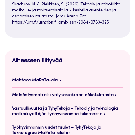
Skachkov, N. & Riekkinen, S. (2026). Tekoäly ja robotiikka
matkailu- ja ravitsemisalalla – keskellä asenteiden ja
osaamisen murrosta. Jamk Arena Pro.
https://urn.fi/urn:nbn:fi:jamk-issn-2984-0783-325
Aiheeseen liittyvää
Mahtava MaRaTa-ala!
Metsästysmatkailu yritysasiakkaan näkökulmasta
Vastuullisuutta ja TyhyTekoja – Tekoäly ja teknologia
matkailuyrittäjän työhyvinvointia tukemassa
Työhyvinvoinnin uudet tuulet – TyhyTekoja ja
Teknologiaa MaRaTa-alalle