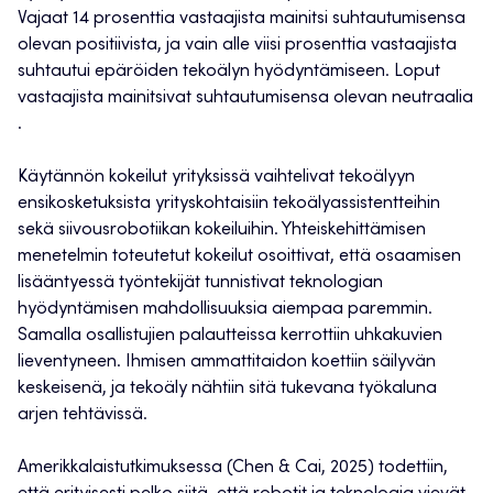
Vajaat 14 prosenttia vastaajista mainitsi suhtautumisensa
olevan positiivista, ja vain alle viisi prosenttia vastaajista
suhtautui epäröiden tekoälyn hyödyntämiseen. Loput
vastaajista mainitsivat suhtautumisensa olevan neutraalia
.
Käytännön kokeilut yrityksissä vaihtelivat tekoälyyn
ensikosketuksista yrityskohtaisiin tekoälyassistentteihin
sekä siivousrobotiikan kokeiluihin. Yhteiskehittämisen
menetelmin toteutetut kokeilut osoittivat, että osaamisen
lisääntyessä työntekijät tunnistivat teknologian
hyödyntämisen mahdollisuuksia aiempaa paremmin.
Samalla osallistujien palautteissa kerrottiin uhkakuvien
lieventyneen. Ihmisen ammattitaidon koettiin säilyvän
keskeisenä, ja tekoäly nähtiin sitä tukevana työkaluna
arjen tehtävissä.
Amerikkalaistutkimuksessa (Chen & Cai, 2025) todettiin,