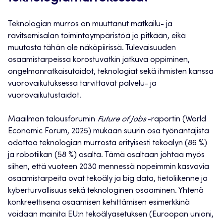
Teknologian murros on muuttanut matkailu- ja
ravitsemisalan toimintaympäristöä jo pitkään, eikä
muutosta tähän ole näköpiirissä. Tulevaisuuden
osaamistarpeissa korostuvatkin jatkuva oppiminen,
ongelmanratkaisutaidot, teknologiat sekä ihmisten kanssa
vuorovaikutuksessa tarvittavat palvelu- ja
vuorovaikutustaidot.
Maailman talousforumin
Future of Jobs
-raportin (World
Economic Forum, 2025) mukaan suurin osa työnantajista
odottaa teknologian murrosta erityisesti tekoälyn (86 %)
ja robotiikan (58 %) osalta. Tämä osaltaan johtaa myös
siihen, että vuoteen 2030 mennessä nopeimmin kasvavia
osaamistarpeita ovat tekoäly ja big data, tietoliikenne ja
kyberturvallisuus sekä teknologinen osaaminen. Yhtenä
konkreettisena osaamisen kehittämisen esimerkkinä
voidaan mainita EU:n tekoälyasetuksen (Euroopan unioni,