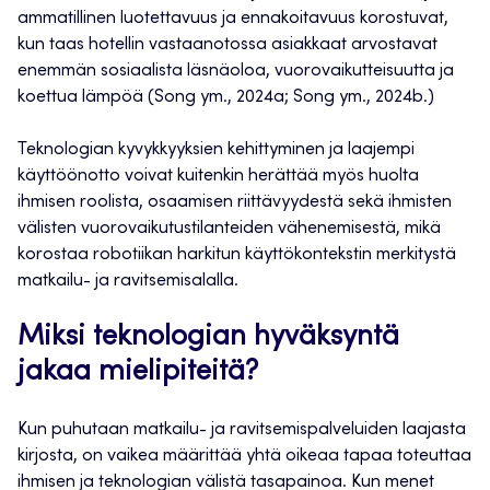
ammatillinen luotettavuus ja ennakoitavuus korostuvat,
kun taas hotellin vastaanotossa asiakkaat arvostavat
enemmän sosiaalista läsnäoloa, vuorovaikutteisuutta ja
koettua lämpöä (Song ym., 2024a; Song ym., 2024b.)
Teknologian kyvykkyyksien kehittyminen ja laajempi
käyttöönotto voivat kuitenkin herättää myös huolta
ihmisen roolista, osaamisen riittävyydestä sekä ihmisten
välisten vuorovaikutustilanteiden vähenemisestä, mikä
korostaa robotiikan harkitun käyttökontekstin merkitystä
matkailu- ja ravitsemisalalla.
Miksi teknologian hyväksyntä
jakaa mielipiteitä?
Kun puhutaan matkailu- ja ravitsemispalveluiden laajasta
kirjosta, on vaikea määrittää yhtä oikeaa tapaa toteuttaa
ihmisen ja teknologian välistä tasapainoa. Kun menet