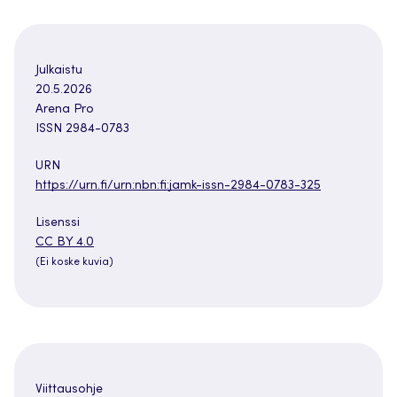
Julkaistu
20.5.2026
Arena Pro
ISSN 2984-0783
URN
https://urn.fi/urn:nbn:fi:jamk-issn-2984-0783-325
Lisenssi
Avautuu
CC BY 4.0
uuteen
(Ei koske kuvia)
välilehteen
Viittausohje