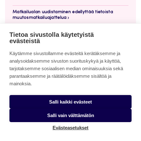
Matkailualan uudistaminen edellyttää tietoista
muutosmatkailuajattelua
Matkailutrendinä muutosmatkailu
Tietoa sivustolla käytetyistä
evästeistä
Käytämme sivustollamme evästeitä kerätäksemme ja
analysoidaksemme sivuston suorituskykyä ja käyttöä,
Siirry
Takaisin ylös
tarjotaksemme sosiaalisen median ominaisuuksia sekä
takaisin
parantaaksemme ja räätälöidäksemme sisältöä ja
sivun
mainoksia.
alkuun
Jamk
Arena
Salli kaikki evästeet
Jamk Arena Public ISSN 2984-0791
Salli vain välttämätön
Jamk Arena Pro ISSN 2984-0783
Evästeasetukset
Jyväskylän ammattikorkeakoulun julkaisut