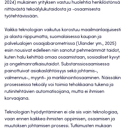
2024) mukainen yrityksen vastuu huolehtia henkilöstönsä
riittävästä tekoälylukutaidosta ja -osaamisesta
työtehtävissään.
Vaikka teknologian vaikutus korostuu maailmanlaajuisesti
ja alasta riippumatta, suomalaisessa kaupan ja
palvelualojen osaajabarometrissa (Ulander ym., 2025)
esiin nousivat edelleen niin sanotut pehmeämmät taidot,
kuten halu kehittää omaa osaamistaan, sosiaaliset kyvyt
ja ongelmanratkaisutaidot. Substanssiosaamisessa
painottuivat asiakaslähtöisyys sekä johtamis-,
valmennus-, myynti- ja markkinointiosaaminen. Näissäkin
prosesseissa tekoäly voi toimia tehokkaana tukena ja
rutiinitehtävien automatisoijana, mutta ei ihmisen
korvaajana.
Teknologian hyödyntäminen ei ole siis vain teknologiaa,
vaan ennen kaikkea ihmisten oppimisen, osaamisen ja
muutoksen johtamisen prosessi. Tutkimusten mukaan