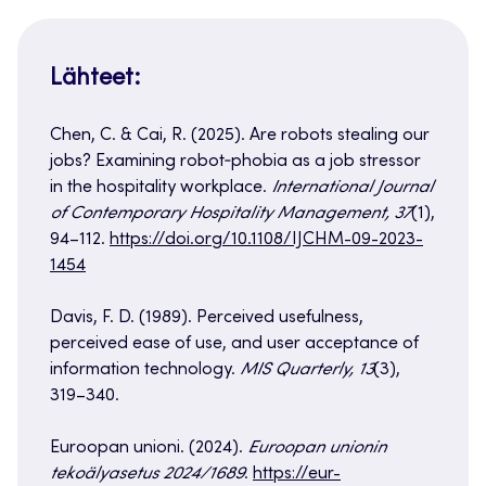
Lähteet:
Chen, C. & Cai, R. (2025). Are robots stealing our
jobs? Examining robot‑phobia as a job stressor
in the hospitality workplace.
International Journal
of Contemporary Hospitality Management, 37
(1),
94–112.
https://doi.org/10.1108/IJCHM-09-2023-
1454
Davis, F. D. (1989). Perceived usefulness,
perceived ease of use, and user acceptance of
information technology.
MIS Quarterly, 13
(3),
319–340.
Euroopan unioni. (2024).
Euroopan unionin
tekoälyasetus 2024/1689
.
https://eur-