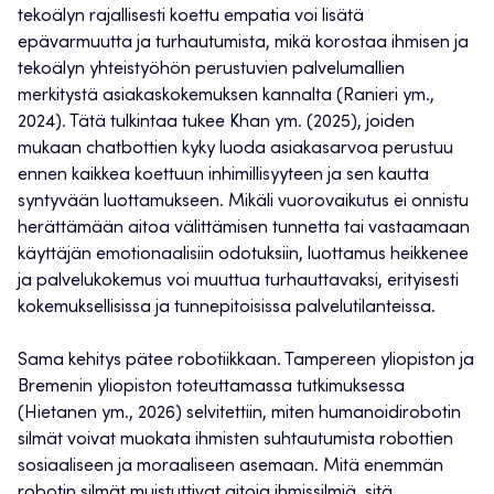
tekoälyn rajallisesti koettu empatia voi lisätä
epävarmuutta ja turhautumista, mikä korostaa ihmisen ja
tekoälyn yhteistyöhön perustuvien palvelumallien
merkitystä asiakaskokemuksen kannalta (Ranieri ym.,
2024). Tätä tulkintaa tukee Khan ym. (2025), joiden
mukaan chatbottien kyky luoda asiakasarvoa perustuu
ennen kaikkea koettuun inhimillisyyteen ja sen kautta
syntyvään luottamukseen. Mikäli vuorovaikutus ei onnistu
herättämään aitoa välittämisen tunnetta tai vastaamaan
käyttäjän emotionaalisiin odotuksiin, luottamus heikkenee
ja palvelukokemus voi muuttua turhauttavaksi, erityisesti
kokemuksellisissa ja tunnepitoisissa palvelutilanteissa.
Sama kehitys pätee robotiikkaan. Tampereen yliopiston ja
Bremenin yliopiston toteuttamassa tutkimuksessa
(Hietanen ym., 2026) selvitettiin, miten humanoidirobotin
silmät voivat muokata ihmisten suhtautumista robottien
sosiaaliseen ja moraaliseen asemaan. Mitä enemmän
robotin silmät muistuttivat aitoja ihmissilmiä, sitä