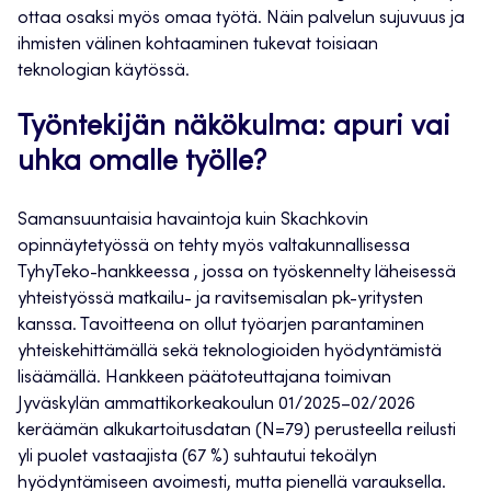
ottaa osaksi myös omaa työtä. Näin palvelun sujuvuus ja
ihmisten välinen kohtaaminen tukevat toisiaan
teknologian käytössä.
Työntekijän näkökulma: apuri vai
uhka omalle työlle?
Samansuuntaisia havaintoja kuin Skachkovin
opinnäytetyössä on tehty myös valtakunnallisessa
TyhyTeko-hankkeessa , jossa on työskennelty läheisessä
yhteistyössä matkailu- ja ravitsemisalan pk-yritysten
kanssa. Tavoitteena on ollut työarjen parantaminen
yhteiskehittämällä sekä teknologioiden hyödyntämistä
lisäämällä. Hankkeen päätoteuttajana toimivan
Jyväskylän ammattikorkeakoulun 01/2025–02/2026
keräämän alkukartoitusdatan (N=79) perusteella reilusti
yli puolet vastaajista (67 %) suhtautui tekoälyn
hyödyntämiseen avoimesti, mutta pienellä varauksella.