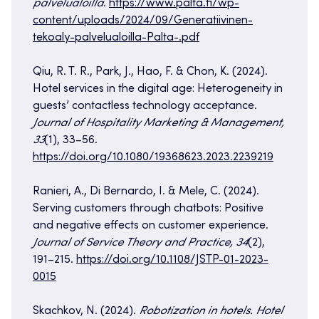
palvelualoilla
.
https://www.palta.fi/wp-
content/uploads/2024/09/Generatiivinen-
tekoaly-palvelualoilla-Palta-.pdf
Qiu, R. T. R., Park, J., Hao, F. & Chon, K. (2024).
Hotel services in the digital age: Heterogeneity in
guests’ contactless technology acceptance.
Journal of Hospitality Marketing & Management,
33
(1), 33–56.
https://doi.org/10.1080/19368623.2023.2239219
Ranieri, A., Di Bernardo, I. & Mele, C. (2024).
Serving customers through chatbots: Positive
and negative effects on customer experience.
Journal of Service Theory and Practice, 34
(2),
191–215.
https://doi.org/10.1108/JSTP-01-2023-
0015
Skachkov, N. (2024).
Robotization in hotels. Hotel