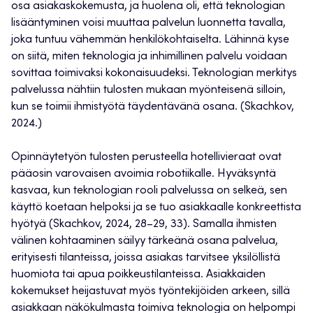
osa asiakaskokemusta, ja huolena oli, että teknologian
lisääntyminen voisi muuttaa palvelun luonnetta tavalla,
joka tuntuu vähemmän henkilökohtaiselta. Lähinnä kyse
on siitä, miten teknologia ja inhimillinen palvelu voidaan
sovittaa toimivaksi kokonaisuudeksi. Teknologian merkitys
palvelussa nähtiin tulosten mukaan myönteisenä silloin,
kun se toimii ihmistyötä täydentävänä osana. (Skachkov,
2024.)
Opinnäytetyön tulosten perusteella hotellivieraat ovat
pääosin varovaisen avoimia robotiikalle. Hyväksyntä
kasvaa, kun teknologian rooli palvelussa on selkeä, sen
käyttö koetaan helpoksi ja se tuo asiakkaalle konkreettista
hyötyä (Skachkov, 2024, 28–29, 33). Samalla ihmisten
välinen kohtaaminen säilyy tärkeänä osana palvelua,
erityisesti tilanteissa, joissa asiakas tarvitsee yksilöllistä
huomiota tai apua poikkeustilanteissa. Asiakkaiden
kokemukset heijastuvat myös työntekijöiden arkeen, sillä
asiakkaan näkökulmasta toimiva teknologia on helpompi