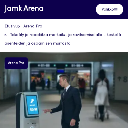
Siirry
Jamk Arena
Valikko
suoraan
sisältöön
Etusivu
Arena Pro
Tekoäly ja robotiikka matkailu- ja ravitsemisalalla – keskellä
asenteiden ja osaamisen murrosta
Arena Pro