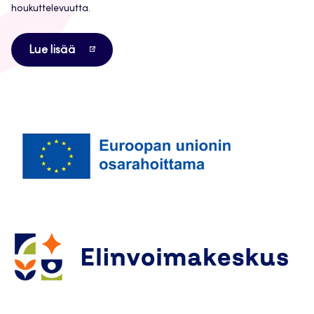
houkuttelevuutta.
Avautuu
Lue lisää
uuteen
välilehteen