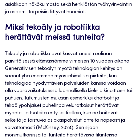
asiakkaan näkökulmasta sekä henkilöstön työhyvinvointiin
ja osaamistarpeisiin liittyvät huomiot.
Miksi tekoäly ja robotiikka
herättävät meissä tunteita?
Tekoäly ja robotiikka ovat kasvattaneet rooliaan
päivittäisessä elämässämme viimeisen 10 vuoden aikana.
Generatiivisen tekoälyn myötä teknologian kehitys on
saanut yhä enemmän myös inhimillisiä piirteitä, kun
teknologiaa hyödyntävien palveluiden kanssa voidaan
olla vuorovaikutuksessa luonnollisella kielellä kirjoittaen tai
puhuen. Tutkimusten mukaan esimerkiksi chatbotit ja
tekoälypohjaiset puhelinpalveluratkaisut herättävät
myönteisiä tunteita erityisesti silloin, kun ne hoitavat
selkeitä ja toistuvia asiakaspalvelutilanteita nopeasti ja
vaivattomasti (McKinsey, 2024). Sen sijaan
monimutkaisissa tai tunteita herättävissä tilanteissa