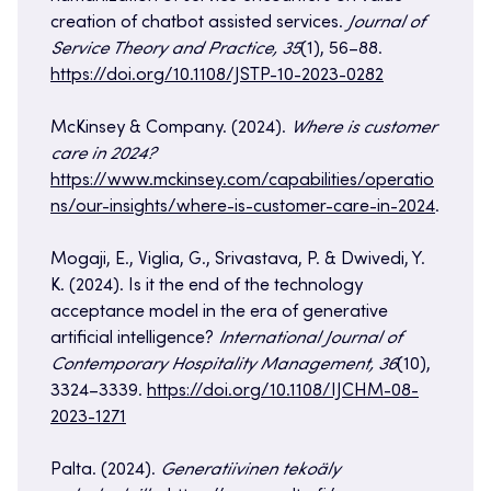
creation of chatbot assisted services.
Journal of
Service Theory and Practice, 35
(1), 56–88.
https://doi.org/10.1108/JSTP-10-2023-0282
McKinsey & Company. (2024).
Where is customer
care in 2024?
https://www.mckinsey.com/capabilities/operatio
ns/our-insights/where-is-customer-care-in-2024
.
Mogaji, E., Viglia, G., Srivastava, P. & Dwivedi, Y.
K. (2024). Is it the end of the technology
acceptance model in the era of generative
artificial intelligence?
International Journal of
Contemporary Hospitality Management, 36
(10),
3324–3339.
https://doi.org/10.1108/IJCHM-08-
2023-1271
Palta. (2024).
Generatiivinen tekoäly