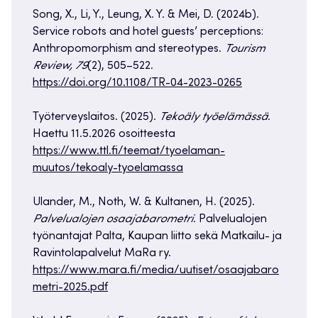
Song, X., Li, Y., Leung, X. Y. & Mei, D. (2024b).
Service robots and hotel guests’ perceptions:
Anthropomorphism and stereotypes.
Tourism
Review, 79
(2), 505–522.
https://doi.org/10.1108/TR-04-2023-0265
Työterveyslaitos. (2025).
Tekoäly työelämässä
.
Haettu 11.5.2026 osoitteesta
https://www.ttl.fi/teemat/tyoelaman-
muutos/tekoaly-tyoelamassa
Ulander, M., Noth, W. & Kultanen, H. (2025).
Palvelualojen osaajabarometri
. Palvelualojen
työnantajat Palta, Kaupan liitto sekä Matkailu- ja
Ravintolapalvelut MaRa ry.
https://www.mara.fi/media/uutiset/osaajabaro
metri-2025.pdf