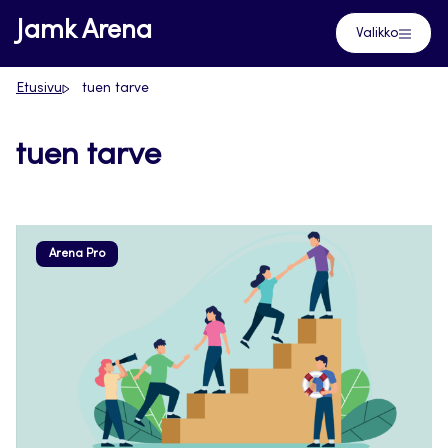
Siirry
Jamk Arena
Valikko
suoraan
sisältöön
Etusivu
tuen tarve
tuen tarve
Arena Pro