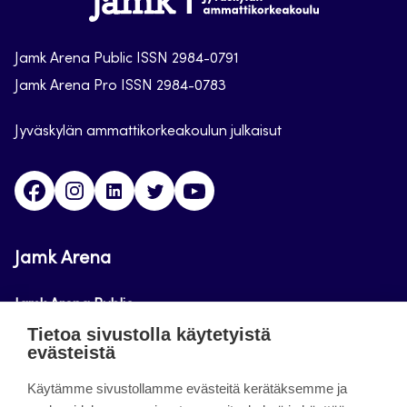
Arena
Jamk Arena Public ISSN 2984-0791
Jamk Arena Pro ISSN 2984-0783
Jyväskylän ammattikorkeakoulun julkaisut
Facebook
Instagram
Linkedin
Twitter
Youtube
Jamk Arena
Jamk Arena Public
Tietoa sivustolla käytetyistä
Jamk Arena Pro
evästeistä
Podcastit
Käytämme sivustollamme evästeitä kerätäksemme ja