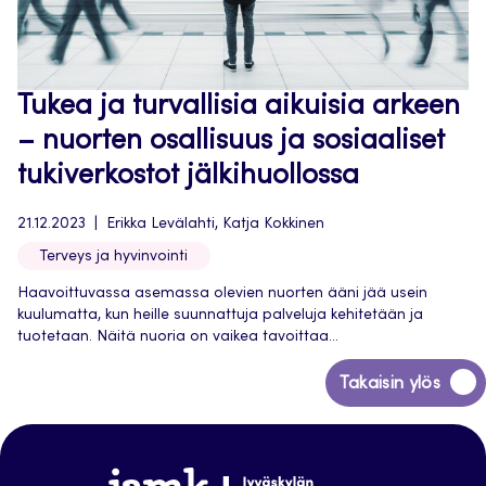
Tukea ja turvallisia aikuisia arkeen
– nuorten osallisuus ja sosiaaliset
tukiverkostot jälkihuollossa
21.12.2023
Erikka Levälahti, Katja Kokkinen
Terveys ja hyvinvointi
Haavoittuvassa asemassa olevien nuorten ääni jää usein
kuulumatta, kun heille suunnattuja palveluja kehitetään ja
tuotetaan. Näitä nuoria on vaikea tavoittaa...
Siirry
Takaisin ylös
takaisin
sivun
alkuun
Jamk