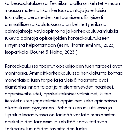
korkeakoulutuksessa. Tekniikan aloilla on kehitetty muun
muassa matematiikan kertausopintoja ja erilaisia
tukimalleja perusteiden kertaamiseen. Erityisesti
ammatillisessa koulutuksessa on kehitetty erilaisia
opintojaksoja väyläopintoina ja korkeakouluvalmiuksia
tukevia opintoja opiskelijoiden korkeakoulutukseen
siirtymistä helpottamaan (esim. Iinattiniemi ym., 2023;
Isopahkala-Bouret & Haltia, 2023.)
Korkeakouluissa todetut opiskelijoiden tuen tarpeet ovat
moninaisia. Ammattikorkeakouluissa henkilökunta kohtaa
monenlaisia tuen tarpeita ja yleisiä haasteita ovat
elämänhallinnan taidot ja mielenterveyden haasteet,
oppimisvaikeudet, opiskelutekniset valmiudet, kuten
tietoteknisten järjestelmien oppiminen sekä opinnoissa
aikataulussa pysyminen. Rahoituksen muuttuessa ja
kilpailun lisääntyessä on tärkeää vastata moninaisten
opiskelijoiden tarpeisiin ja kehittää saavutettavaa
korkeakoulua näiden tavoitteiden tueksi.