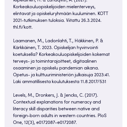
Kilpeläinen, H. & Lundqvist, A. (2021).
Korkeakouluopiskelijoiden mielenterveys,
elintavat ja opiskeluryhmään kuuluminen. KOTT
2021-tutkimuksen tuloksia. Viitattu 26.3.2024.
thl.fi/kott.
Laamanen, M., Ladonlahti, T., Häkkinen, P. &
Kärkkäinen, T. 2023. Opiskelijan hyvinvointi
koetuksella? Korkeakouluopiskelijoiden kokemat
terveys- ja toimintarajoitteet, digitaalinen
osaaminen ja opiskelu pandemian aikana.
Opetus- ja kulttuuriministeriön julkaisuja 2023:41.
Laki ammatillisesta koulutuksesta 11.8.2017/531
Levels, M., Dronkers, J. & Jencks, C. (2017).
Contextual explanations for numeracy and
literacy skill disparities between native and
foreign-born adults in western countries. PloS
One, 12(3), e0172087–e0172087.