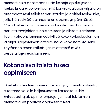
ammattilaisia pohtimaan uusia keinoja opiskelijoiden
tueksi. Enää ei voi olettaa, että korkeakouluopiskelijalla on
automaattisesti sellaiset perustaidot ja opiskeluvalmiudet,
joilla hän selviää opinnoista eri oppimisympäristöissä.
Myös korkeakoulutuksessa on kiinnitettävä huomioita
perustaitovajeiden tunnistamiseen ja niissä tukemiseen.
Tuen mahdollistaminen edellyttää koko korkeakoulun tuki-
ja ohjausjärjestelmän arvioimista ja vahvistamista sekä
käytännön tason ratkaisujen miettimistä myös
perustaitojen edistämiseen.
Kokonaisvaltaista tukea
oppimiseen
Opiskelijoiden tuen tarve on lisääntynyt toisella asteella,
eikä tämä voi olla heijastumatta korkeakouluihin.
Erityisopettajat, opinto-ohjaajat ja muut tukitoimien
ammattilaiset pohtivat oppimisen tukea