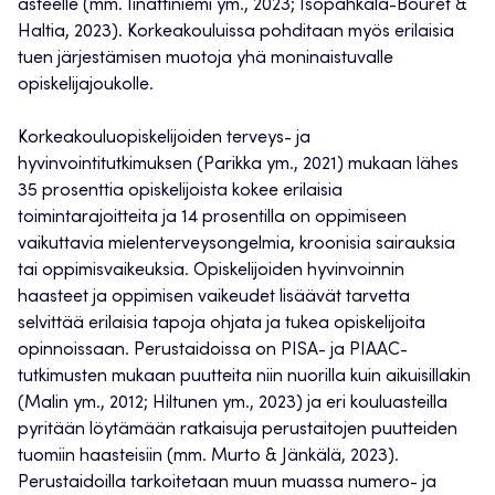
asteelle (mm. Iinattiniemi ym., 2023; Isopahkala-Bouret &
Haltia, 2023). Korkeakouluissa pohditaan myös erilaisia
tuen järjestämisen muotoja yhä moninaistuvalle
opiskelijajoukolle.
Korkeakouluopiskelijoiden terveys- ja
hyvinvointitutkimuksen (Parikka ym., 2021) mukaan lähes
35 prosenttia opiskelijoista kokee erilaisia
toimintarajoitteita ja 14 prosentilla on oppimiseen
vaikuttavia mielenterveysongelmia, kroonisia sairauksia
tai oppimisvaikeuksia. Opiskelijoiden hyvinvoinnin
haasteet ja oppimisen vaikeudet lisäävät tarvetta
selvittää erilaisia tapoja ohjata ja tukea opiskelijoita
opinnoissaan. Perustaidoissa on PISA- ja PIAAC-
tutkimusten mukaan puutteita niin nuorilla kuin aikuisillakin
(Malin ym., 2012; Hiltunen ym., 2023) ja eri kouluasteilla
pyritään löytämään ratkaisuja perustaitojen puutteiden
tuomiin haasteisiin (mm. Murto & Jänkälä, 2023).
Perustaidoilla tarkoitetaan muun muassa numero- ja