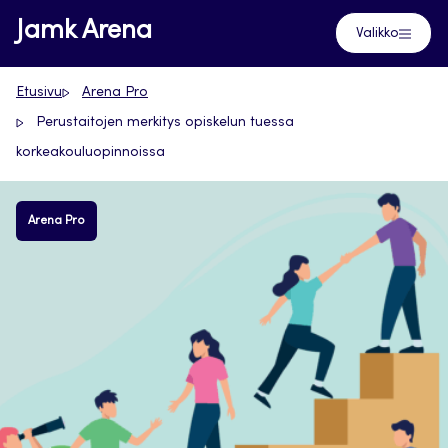
Siirry
Jamk Arena
Valikko
suoraan
sisältöön
Etusivu
Arena Pro
Perustaitojen merkitys opiskelun tuessa
korkeakouluopinnoissa
Arena Pro