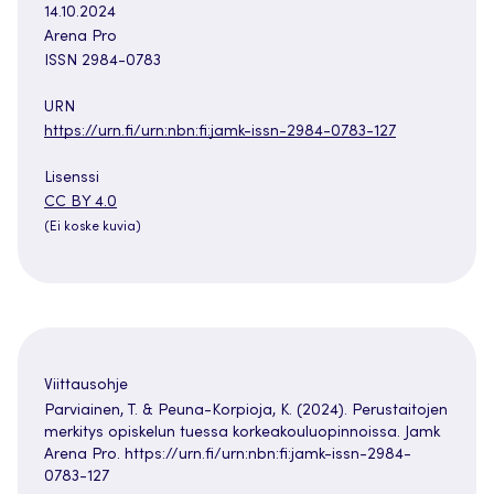
14.10.2024
Arena Pro
ISSN 2984-0783
URN
https://urn.fi/urn:nbn:fi:jamk-issn-2984-0783-127
Lisenssi
CC BY 4.0
(Ei koske kuvia)
Viittausohje
Parviainen, T. & Peuna-Korpioja, K. (2024). Perustaitojen
merkitys opiskelun tuessa korkeakouluopinnoissa. Jamk
Arena Pro. https://urn.fi/urn:nbn:fi:jamk-issn-2984-
0783-127