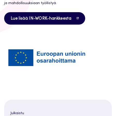
ja mahdollisuuksiaan työllistyä.
Avautuu
Lue lisää IN-WORK-hankkeesta
uuteen
välilehteen
Julkaistu