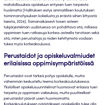
mahdollisuuksia opiskeluun erityisen tuen tarpeista
huolimatta (Hallituksen esitys ammatillisen koulutuksen
toiminnanohjauksen kokeilusta ja eräistä siihen liittyvistä
laeista, 2024). Samanaikaisesti toisen asteen
tukijärjestelmän uudistuessa on pohdittava sitä, millaisia
oppimisen tuen ratkaisuja korkea-asteella tarvitaan sekä
sitä, miten perustaitoja ja niiden kehittymistä voidaan
tukea myös korkeakoulussa.
Perustaidot ja opiskeluvalmiudet
erilaisissa oppimisympäristöissä
Perustaidot ovat tärkeä pohja opiskelulle, mutta
vähemmän keskusteltu teema korkeakoulutuksessa.
Yksilölliset opiskelusuunnitelmat huomioivat erilaisia tuen
tarpeita ja oppimisen vaikeuksia, mutta puutteelliset
perustaidot jäävät usein huomioimatta.
Korkeakoulutukseen päästäkseen opiskelijalla tulee olla