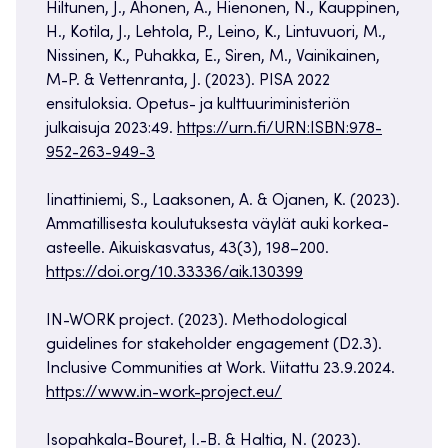
Hiltunen, J., Ahonen, A., Hienonen, N., Kauppinen,
H., Kotila, J., Lehtola, P., Leino, K., Lintuvuori, M.,
Nissinen, K., Puhakka, E., Siren, M., Vainikainen,
M-P. & Vettenranta, J. (2023). PISA 2022
ensituloksia. Opetus- ja kulttuuriministeriön
julkaisuja 2023:49.
https://urn.fi/URN:ISBN:978-
952-263-949-3
Iinattiniemi, S., Laaksonen, A. & Ojanen, K. (2023).
Ammatillisesta koulutuksesta väylät auki korkea-
asteelle. Aikuiskasvatus, 43(3), 198–200.
https://doi.org/10.33336/aik.130399
IN-WORK project. (2023). Methodological
guidelines for stakeholder engagement (D2.3).
Inclusive Communities at Work. Viitattu 23.9.2024.
https://www.in-work-project.eu/
Isopahkala-Bouret, I.-B. & Haltia, N. (2023).