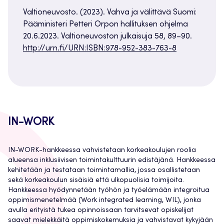
Valtioneuvosto. (2023). Vahva ja välittävä Suomi:
Pääministeri Petteri Orpon hallituksen ohjelma
20.6.2023. Valtioneuvoston julkaisuja 58, 89–90.
http://urn.fi/URN:ISBN:978-952-383-763-8
IN-WORK
IN-WORK-hankkeessa vahvistetaan korkeakoulujen roolia
alueensa inklusiivisen toimintakulttuurin edistäjänä. Hankkeessa
kehitetään ja testataan toimintamallia, jossa osallistetaan
sekä korkeakoulun sisäisiä että ulkopuolisia toimijoita.
Hankkeessa hyödynnetään työhön ja työelämään integroitua
oppimismenetelmää (Work integrated learning, WIL), jonka
avulla erityistä tukea opinnoissaan tarvitsevat opiskelijat
saavat mielekkäitä oppimiskokemuksia ja vahvistavat kykyjään