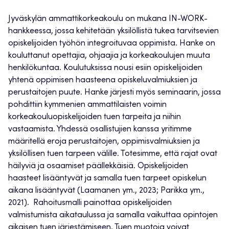
Jyväskylän ammattikorkeakoulu on mukana IN-WORK-
hankkeessa, jossa kehitetään yksilöllistä tukea tarvitsevien
opiskelijoiden työhön integroituvaa oppimista. Hanke on
kouluttanut opettajia, ohjaajia ja korkeakoulujen muuta
henkilökuntaa. Koulutuksissa nousi esiin opiskelijoiden
yhtenä oppimisen haasteena opiskeluvalmiuksien ja
perustaitojen puute. Hanke järjesti myös seminaarin, jossa
pohdittiin kymmenien ammattilaisten voimin
korkeakouluopiskelijoiden tuen tarpeita ja niihin
vastaamista. Yhdessä osallistujien kanssa yritimme
määritellä eroja perustaitojen, oppimisvalmiuksien ja
yksilöllisen tuen tarpeen välille. Totesimme, että rajat ovat
häilyviä ja osaamiset päällekkäisiä. Opiskelijoiden
haasteet lisääntyvät ja samalla tuen tarpeet opiskelun
aikana lisääntyvät (Laamanen ym., 2023; Parikka ym.,
2021). Rahoitusmalli painottaa opiskelijoiden
valmistumista aikataulussa ja samalla vaikuttaa opintojen
aikaisen tuen järjestämiseen. Tuen muotoja voivat