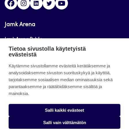
Facebook
Instagram
Linkedin
Twitter
Youtube
Jamk Arena
Jamk Arena Public
Tietoa sivustolla käytetyistä
Jamk Arena Pro
evästeistä
Podcastit
Käytämme sivustollamme evästeitä kerätäksemme ja
analysoidaksemme sivuston suorituskykyä ja käyttöä,
tarjotaksemme sosiaalisen median ominaisuuksia sekä
Tietoa sivustosta
parantaaksemme ja räätälöidäksemme sisältöä ja
mainoksia.
Saavutettavuusseloste
Tietosuojaseloste
Salli kaikki evästeet
Alasottoilmoitus
Salli vain välttämätön