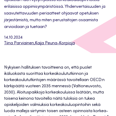
opiskelun tuen kysymyksissä korkeakouluopinnoissa
erilaisissa oppimisympäristöissä. Yhdenvertaisuuden ja
saavutettavuuden periaatteet ohjaavat opetuksen
järjestämistä, mutta miten perustaitojen osaamista
arvioidaan ja tuetaan?
14.10.2024
Tiina Parviainen
,
Kaija Peuna-Korpioja
Nykyisen hallituksen tavoitteena on, että puolet
ikäluokasta suorittaa korkeakoulututkinnon ja
korkeakoulututkintojen määrässä tavoitellaan OECD:n
kärkipäätä vuoteen 2035 mennessä (Valtioneuvosto,
2030). Aloituspaikkoja korkeakouluissa lisätään, mutta
toisena keinona tavoitella näitä tuloksia on tukea
opiskelijoiden valmiuksia korkeakouluopintoihin sekä
luoda malleja siirtymiin toisen asteen opinnoista korkea-