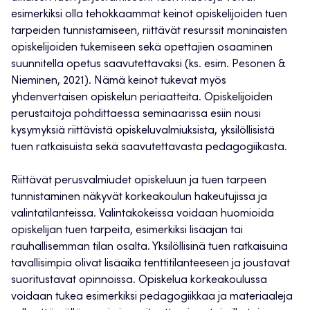
esimerkiksi olla tehokkaammat keinot opiskelijoiden tuen
tarpeiden tunnistamiseen, riittävät resurssit moninaisten
opiskelijoiden tukemiseen sekä opettajien osaaminen
suunnitella opetus saavutettavaksi (ks. esim. Pesonen &
Nieminen, 2021). Nämä keinot tukevat myös
yhdenvertaisen opiskelun periaatteita. Opiskelijoiden
perustaitoja pohdittaessa seminaarissa esiin nousi
kysymyksiä riittävistä opiskeluvalmiuksista, yksilöllisistä
tuen ratkaisuista sekä saavutettavasta pedagogiikasta.
Riittävät perusvalmiudet opiskeluun ja tuen tarpeen
tunnistaminen näkyvät korkeakoulun hakeutujissa ja
valintatilanteissa. Valintakokeissa voidaan huomioida
opiskelijan tuen tarpeita, esimerkiksi lisäajan tai
rauhallisemman tilan osalta. Yksilöllisinä tuen ratkaisuina
tavallisimpia olivat lisäaika tenttitilanteeseen ja joustavat
suoritustavat opinnoissa. Opiskelua korkeakoulussa
voidaan tukea esimerkiksi pedagogiikkaa ja materiaaleja