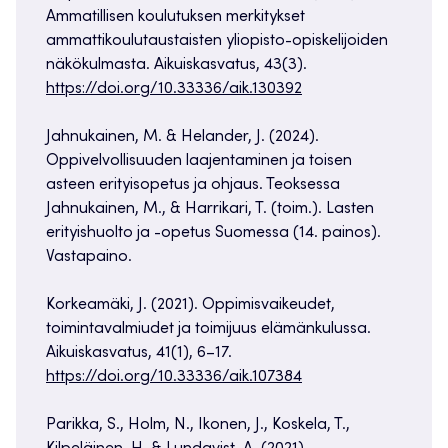
Ammatillisen koulutuksen merkitykset
ammattikoulutaustaisten yliopisto-opiskelijoiden
näkökulmasta. Aikuiskasvatus, 43(3).
https://doi.org/10.33336/aik.130392
Jahnukainen, M. & Helander, J. (2024).
Oppivelvollisuuden laajentaminen ja toisen
asteen erityisopetus ja ohjaus. Teoksessa
Jahnukainen, M., & Harrikari, T. (toim.). Lasten
erityishuolto ja -opetus Suomessa (14. painos).
Vastapaino.
Korkeamäki, J. (2021). Oppimisvaikeudet,
toimintavalmiudet ja toimijuus elämänkulussa.
Aikuiskasvatus, 41(1), 6–17.
https://doi.org/10.33336/aik.107384
Parikka, S., Holm, N., Ikonen, J., Koskela, T.,