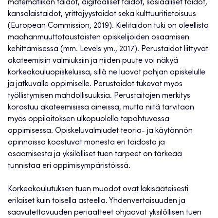
matematiikan taidot, digitaaliset taidot, sosiaaliset taidot,
kansalaistaidot, yrittäjyystaidot sekä kulttuuritietoisuus
(European Commission, 2019). Kielitaidon tuki on oleellista
maahanmuuttotaustaisten opiskelijoiden osaamisen
kehittämisessä (mm. Levels ym., 2017). Perustaidot liittyvät
akateemisiin valmiuksiin ja niiden puute voi näkyä
korkeakouluopiskelussa, sillä ne luovat pohjan opiskelulle
ja jatkuvalle oppimiselle. Perustaidot tukevat myös
työllistymisen mahdollisuuksia. Perustaitojen merkitys
korostuu akateemisissa aineissa, mutta niitä tarvitaan
myös oppilaitoksen ulkopuolella tapahtuvassa
oppimisessa. Opiskeluvalmiudet teoria- ja käytännön
opinnoissa koostuvat monesta eri taidosta ja
osaamisesta ja yksilölliset tuen tarpeet on tärkeää
tunnistaa eri oppimisympäristöissä.
Korkeakoulutuksen tuen muodot ovat lakisääteisesti
erilaiset kuin toisella asteella. Yhdenvertaisuuden ja
saavutettavuuden periaatteet ohjaavat yksilöllisen tuen