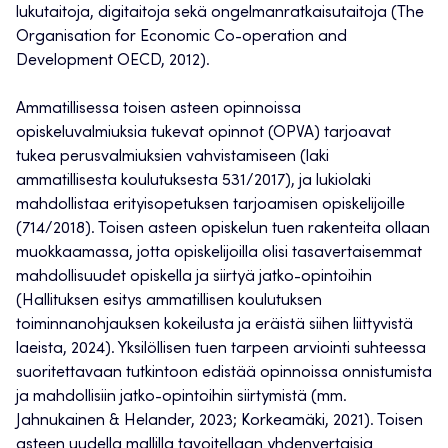
lukutaitoja, digitaitoja sekä ongelmanratkaisutaitoja (The
Organisation for Economic Co-operation and
Development OECD, 2012).
Ammatillisessa toisen asteen opinnoissa
opiskeluvalmiuksia tukevat opinnot (OPVA) tarjoavat
tukea perusvalmiuksien vahvistamiseen (laki
ammatillisesta koulutuksesta 531/2017), ja lukiolaki
mahdollistaa erityisopetuksen tarjoamisen opiskelijoille
(714/2018). Toisen asteen opiskelun tuen rakenteita ollaan
muokkaamassa, jotta opiskelijoilla olisi tasavertaisemmat
mahdollisuudet opiskella ja siirtyä jatko-opintoihin
(Hallituksen esitys ammatillisen koulutuksen
toiminnanohjauksen kokeilusta ja eräistä siihen liittyvistä
laeista, 2024). Yksilöllisen tuen tarpeen arviointi suhteessa
suoritettavaan tutkintoon edistää opinnoissa onnistumista
ja mahdollisiin jatko-opintoihin siirtymistä (mm.
Jahnukainen & Helander, 2023; Korkeamäki, 2021). Toisen
asteen uudella mallilla tavoitellaan yhdenvertaisia