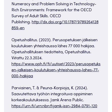
Numeracy
and
Problem
Solving
in Technology-
Rich
Environments
: Framework for
the
OECD
Survey
of
Adult
Skills
. OECD
Publishing.
http://dx.doi.org/10.1787/9789264128
859-en
Opetushallitus. (2023). Perusopetuksen jälkeisen
koulutuksen yhteishaussa lähes 77 000 hakijaa.
Opetushallituksen tiedotteita, Opetushallitus.
Viitattu 22.3.2024.
https://www.oph.fi/fi/uutiset/2023/perusopetuks
en-jalkeisen-koulutuksen-yhteishaussa-lahes-77-
000-hakijaa
Parviainen, T. & Peuna-Korpioja, K. (2024).
Saavutettava työhön integroituva oppiminen
korkeakoulutuksessa. Jamk Arena Public.
https://urn.fi/urn:nbn:fi:jamk-issn-2984-0791-120