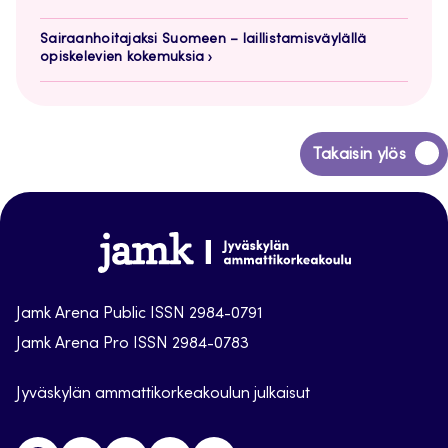
Sairaanhoitajaksi Suomeen – laillistamisväylällä
opiskelevien kokemuksia
Siirry
Takaisin ylös
takaisin
sivun
alkuun
Jamk
Arena
Jamk Arena Public ISSN 2984-0791
Jamk Arena Pro ISSN 2984-0783
Jyväskylän ammattikorkeakoulun julkaisut