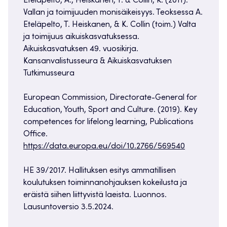
Eteläpelto, A., Heiskanen, T. & Collin, K. (2011).
Vallan ja toimijuuden monisäikeisyys. Teoksessa A.
Eteläpelto, T. Heiskanen, & K. Collin (toim.) Valta
ja toimijuus aikuiskasvatuksessa.
Aikuiskasvatuksen 49. vuosikirja.
Kansanvalistusseura & Aikuiskasvatuksen
Tutkimusseura
European Commission, Directorate-General for
Education, Youth, Sport and Culture. (2019). Key
competences for lifelong learning, Publications
Office.
https://data.europa.eu/doi/10.2766/569540
HE 39/2017. Hallituksen esitys ammatillisen
koulutuksen toiminnanohjauksen kokeilusta ja
eräistä siihen liittyvistä laeista. Luonnos.
Lausuntoversio 3.5.2024.