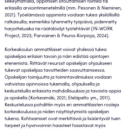
selkeyttämällä, oppimisen sitouttamisen toimilla tai
erilaisilla arviointimenetelmillä (mm. Pesonen & Nieminen,
2021). Työelämässä oppimista voidaan tukea yksilöllisillä
ratkaisuilla; esimerkiksi lyhennetty työpäivä, pidennetty
harjoitteluaika tai räätälöidyt työtehtävät (IN-WORK
Project, 2023; Parviainen & Peuna-Korpioja, 2024).
Korkeakoulun ammattilaiset voivat yhdessä tukea
opiskelijaa erilaisin tavoin ja näin edistää opintojen
etenemistä. Riittävät resurssit opiskelijan ohjaukseen
tukevat opiskelijaa tavoitteiden saavuttamisessa.
Opiskelijan toimijuutta ja toimintavalmiuksia voidaan
vahvistaa opinnoissa tukemalla, ohjauksella ja
keskusteluilla erilaisista mahdollisuuksia ja tavoista oppia
ja opiskella (Korkeamäki, 2021; Eteläpelto ym., 2011).
Keskustelussa pohdittiin myös eri ammattilaisten rooleja
korkeakoulussa ja niiden näyttäytymistä opiskelijan
tukena. Kohtaamiset ovat merkittäviä ja lisääntyvät tuen
tarpeet ja hyvinvoinnin haasteet haastavat myös