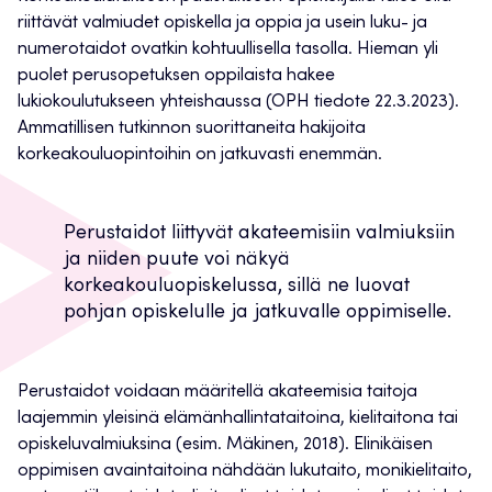
riittävät valmiudet opiskella ja oppia ja usein luku- ja
numerotaidot ovatkin kohtuullisella tasolla. Hieman yli
puolet perusopetuksen oppilaista hakee
lukiokoulutukseen yhteishaussa (OPH tiedote 22.3.2023).
Ammatillisen tutkinnon suorittaneita hakijoita
korkeakouluopintoihin on jatkuvasti enemmän.
Perustaidot liittyvät akateemisiin valmiuksiin
ja niiden puute voi näkyä
korkeakouluopiskelussa, sillä ne luovat
pohjan opiskelulle ja jatkuvalle oppimiselle.
Perustaidot voidaan määritellä akateemisia taitoja
laajemmin yleisinä elämänhallintataitoina, kielitaitona tai
opiskeluvalmiuksina (esim. Mäkinen, 2018). Elinikäisen
oppimisen avaintaitoina nähdään lukutaito, monikielitaito,