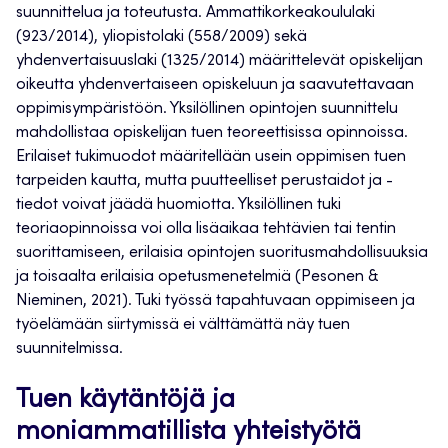
suunnittelua ja toteutusta. Ammattikorkeakoululaki
(923/2014), yliopistolaki (558/2009) sekä
yhdenvertaisuuslaki (1325/2014) määrittelevät opiskelijan
oikeutta yhdenvertaiseen opiskeluun ja saavutettavaan
oppimisympäristöön. Yksilöllinen opintojen suunnittelu
mahdollistaa opiskelijan tuen teoreettisissa opinnoissa.
Erilaiset tukimuodot määritellään usein oppimisen tuen
tarpeiden kautta, mutta puutteelliset perustaidot ja -
tiedot voivat jäädä huomiotta. Yksilöllinen tuki
teoriaopinnoissa voi olla lisäaikaa tehtävien tai tentin
suorittamiseen, erilaisia opintojen suoritusmahdollisuuksia
ja toisaalta erilaisia opetusmenetelmiä (Pesonen &
Nieminen, 2021). Tuki työssä tapahtuvaan oppimiseen ja
työelämään siirtymissä ei välttämättä näy tuen
suunnitelmissa.
Tuen käytäntöjä ja
moniammatillista yhteistyötä