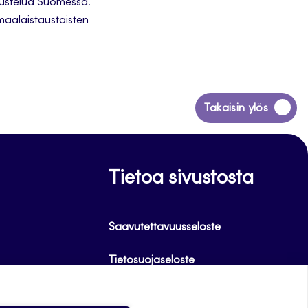
ustelua Suomessa.
maalaistaustaisten
Siirry
Takaisin ylös
takaisin
sivun
alkuun
Tietoa sivustosta
Saavutettavuusseloste
Tietosuojaseloste
Alasottoilmoitus