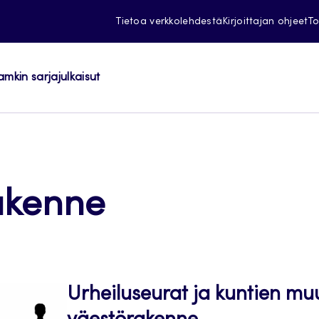
Tietoa verkkolehdestä
Kirjoittajan ohjeet
To
amkin sarjajulkaisut
akenne
Urheiluseurat ja kuntien mu