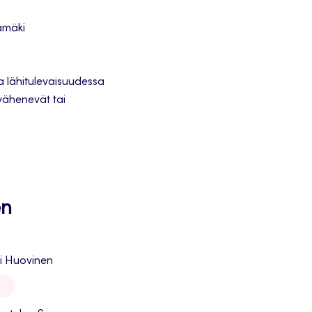
amäki
 lähitulevaisuudessa
 vähenevät tai
en
hi Huovinen