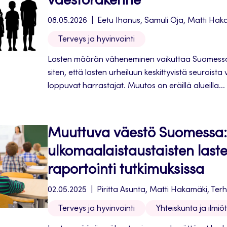
väestörakenne
08.05.2026
Eetu Ihanus, Samuli Oja, Matti Hak
Terveys ja hyvinvointi
Lasten määrän väheneminen vaikuttaa Suomessa
siten, että lasten urheiluun keskittyvistä seuroista
loppuvat harrastajat. Muutos on eräillä alueilla...
Muuttuva väestö Suomessa:
ulkomaalaistaustaisten last
raportointi tutkimuksissa
02.05.2025
Piritta Asunta, Matti Hakamäki, Ter
Terveys ja hyvinvointi
Yhteiskunta ja ilmiöt