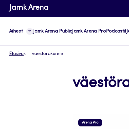
Siirry
Jamk Arena
suoraan
sisältöön
Aiheet
Jamk Arena Public
Jamk Arena Pro
Podcastit
J
Etusivu
väestörakenne
väestör
Arena Pro