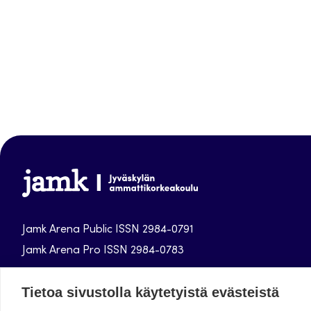
Jamk
Arena
Jamk Arena Public ISSN 2984-0791
Jamk Arena Pro ISSN 2984-0783
Jyväskylän ammattikorkeakoulun julkaisut
Tietoa sivustolla käytetyistä evästeistä