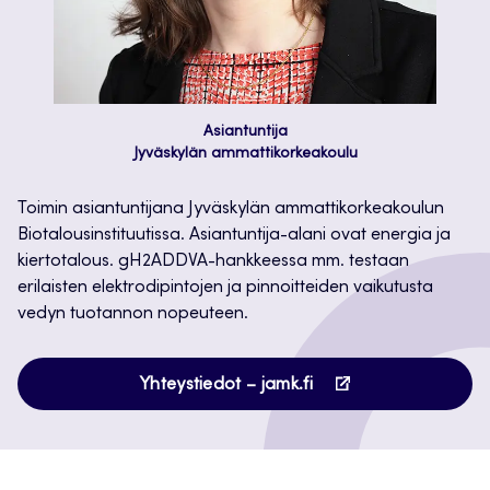
Asiantuntija
Jyväskylän ammattikorkeakoulu
Toimin asiantuntijana Jyväskylän ammattikorkeakoulun
Biotalousinstituutissa. Asiantuntija-alani ovat energia ja
kiertotalous. gH2ADDVA-hankkeessa mm. testaan
erilaisten elektrodipintojen ja pinnoitteiden vaikutusta
vedyn tuotannon nopeuteen.
Avautuu
Yhteystiedot – jamk.fi
uuteen
välilehteen