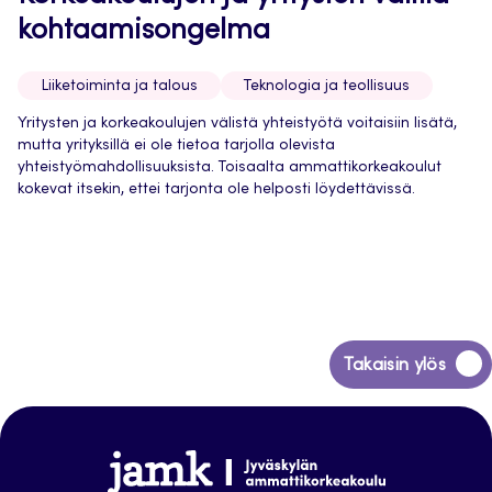
kohtaamisongelma
Liiketoiminta ja talous
Teknologia ja teollisuus
Yritysten ja korkeakoulujen välistä yhteistyötä voitaisiin lisätä,
mutta yrityksillä ei ole tietoa tarjolla olevista
yhteistyömahdollisuuksista. Toisaalta ammattikorkeakoulut
kokevat itsekin, ettei tarjonta ole helposti löydettävissä.​
Siirry
Takaisin ylös
takaisin
sivun
alkuun
Jamk
Arena