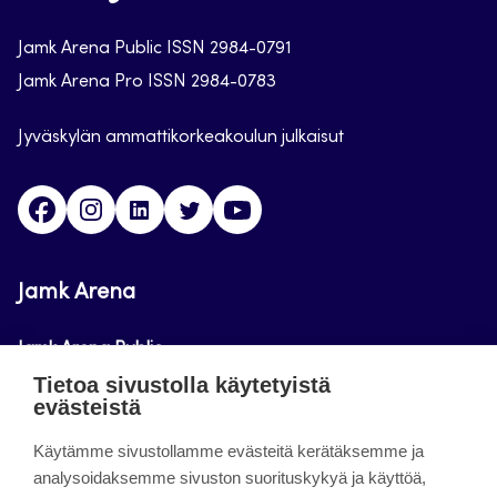
Jamk Arena Public ISSN 2984-0791
Jamk Arena Pro ISSN 2984-0783
Jyväskylän ammattikorkeakoulun julkaisut
Facebook
Instagram
Linkedin
Twitter
Youtube
Jamk Arena
Jamk Arena Public
Tietoa sivustolla käytetyistä
Jamk Arena Pro
evästeistä
Podcastit
Käytämme sivustollamme evästeitä kerätäksemme ja
analysoidaksemme sivuston suorituskykyä ja käyttöä,