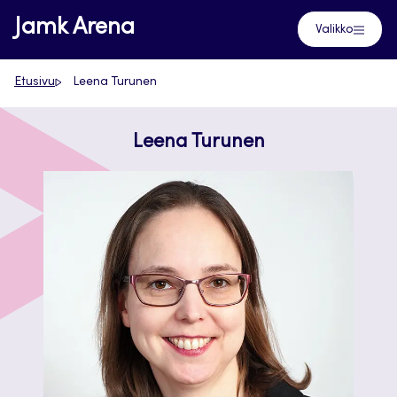
Siirry
Jamk Arena
Valikko
suoraan
sisältöön
Etusivu
Leena Turunen
Leena Turunen