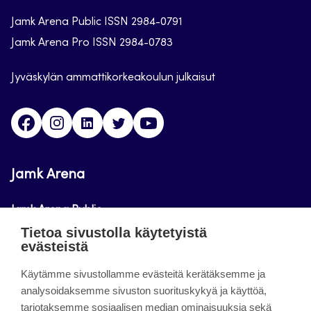
Jamk Arena Public ISSN 2984-0791
Jamk Arena Pro ISSN 2984-0783
Jyväskylän ammattikorkeakoulun julkaisut
Facebook
Instagram
Linkedin
Twitter
Youtube
Jamk Arena
Jamk Arena Public
Tietoa sivustolla käytetyistä
Jamk Arena Pro
evästeistä
Podcastit
Käytämme sivustollamme evästeitä kerätäksemme ja
analysoidaksemme sivuston suorituskykyä ja käyttöä,
tarjotaksemme sosiaalisen median ominaisuuksia sekä