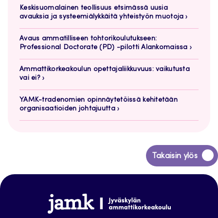
Keskisuomalainen teollisuus etsimässä uusia
avauksia ja systeemiälykkäitä yhteistyön muotoja
Avaus ammatilliseen tohtorikoulutukseen:
Professional Doctorate (PD) -pilotti Alankomaissa
Ammattikorkeakoulun opettajaliikkuvuus: vaikutusta
vai ei?
YAMK-tradenomien opinnäytetöissä kehitetään
organisaatioiden johtajuutta
Siirry
Takaisin ylös
takaisin
sivun
alkuun
Jamk
Arena