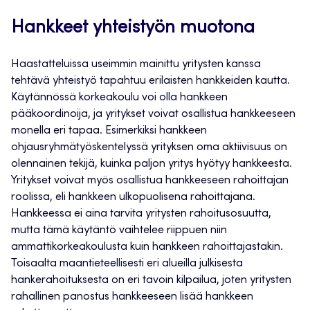
Hankkeet yhteistyön muotona
Haastatteluissa useimmin mainittu yritysten kanssa
tehtävä yhteistyö tapahtuu erilaisten hankkeiden kautta.
Käytännössä korkeakoulu voi olla hankkeen
pääkoordinoija, ja yritykset voivat osallistua hankkeeseen
monella eri tapaa. Esimerkiksi hankkeen
ohjausryhmätyöskentelyssä yrityksen oma aktiivisuus on
olennainen tekijä, kuinka paljon yritys hyötyy hankkeesta.
Yritykset voivat myös osallistua hankkeeseen rahoittajan
roolissa, eli hankkeen ulkopuolisena rahoittajana.
Hankkeessa ei aina tarvita yritysten rahoitusosuutta,
mutta tämä käytäntö vaihtelee riippuen niin
ammattikorkeakoulusta kuin hankkeen rahoittajastakin.
Toisaalta maantieteellisesti eri alueilla julkisesta
hankerahoituksesta on eri tavoin kilpailua, joten yritysten
rahallinen panostus hankkeeseen lisää hankkeen