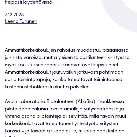
helposti löydettävissä.​
7.12.2023
Leena Turunen
Ammattikorkeakoulujen rahoitus muodostuu pääasiassa
julkisista varoista, mutta yleisen taloustilanteen kiristyessä
myös koulutuksen rahoituskanavat ovat supistuneet.
Ammattikorkeakoulut joutuvatkin jatkuvasti pohtimaan
uusia toimintatapoja, kuinka toteuttavat toimintaansa
kustannustehokkaasti aluetta palvellen.
Avoin Laboratorio Biotalouteen (ALaBio) -hankkeessa
pilotoidaan erilaisia toimintamalleja yritysten kanssa ja
yhtenä osana pilotointeja oli selvittää, millä tavoin muut
korkeakoulut ovat toteuttaneet yhteistyötä yritysten
kanssa – ja toisaalta tuoda esille, millaisia haasteita on