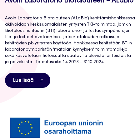
Avoin Laboratorio Biotalouteen – ALaBio
Avoin Laboratorio Biotalouteen (
ALaBio
) kehittämishank
keessa
aktivoidaan
keskisuomalaisten yritysten TKI-toimin
taa.
Jamkin
Biotalousinstituutin (BTI) laboratorio- ja testausympäristöjen
tilat ja laitteet
avataan
bio- ja kiertotalouden ratkaisuja
kehittävien pk-yritysten käyttöön.
Hankkeessa kehitetään
BTI:n
laboratorioympäristön ’matalan kynnyksen’ toimintamal
leja
sekä
kasvatetaan tietoisuutta
saatavilla olev
i
sta laitteisto
i
sta
ja palveluista.
Toteutusaika 1.4.2023 – 31.10.2024.
Avautuu
Lue lisää
uuteen
välilehteen