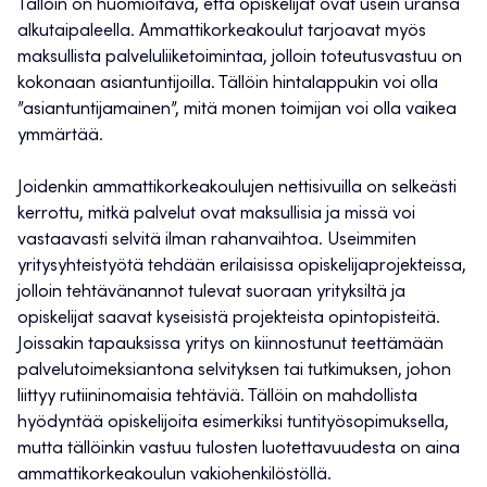
Tällöin on huomioitava, että opiskelijat ovat usein uransa
alkutaipaleella. Ammattikorkeakoulut tarjoavat myös
maksullista palveluliiketoimintaa, jolloin toteutusvastuu on
kokonaan asiantuntijoilla. Tällöin hintalappukin voi olla
”asiantuntijamainen”, mitä monen toimijan voi olla vaikea
ymmärtää.
Joidenkin ammattikorkeakoulujen nettisivuilla on selkeästi
kerrottu, mitkä palvelut ovat maksullisia ja missä voi
vastaavasti selvitä ilman rahanvaihtoa. Useimmiten
yritysyhteistyötä tehdään erilaisissa opiskelijaprojekteissa,
jolloin tehtävänannot tulevat suoraan yrityksiltä ja
opiskelijat saavat kyseisistä projekteista opintopisteitä.
Joissakin tapauksissa yritys on kiinnostunut teettämään
palvelutoimeksiantona selvityksen tai tutkimuksen, johon
liittyy rutiininomaisia tehtäviä. Tällöin on mahdollista
hyödyntää opiskelijoita esimerkiksi tuntityösopimuksella,
mutta tällöinkin vastuu tulosten luotettavuudesta on aina
ammattikorkeakoulun vakiohenkilöstöllä.