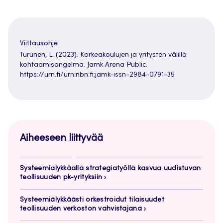
Viittausohje
Turunen, L. (2023). Korkeakoulujen ja yritysten välillä
kohtaamisongelma. Jamk Arena Public.
https://urn.fi/urn:nbn:fi:jamk-issn-2984-0791-35
Aiheeseen liittyvää
Systeemiälykkäällä strategiatyöllä kasvua uudistuvan
teollisuuden pk-yrityksiin
Systeemiälykkäästi orkestroidut tilaisuudet
teollisuuden verkoston vahvistajana