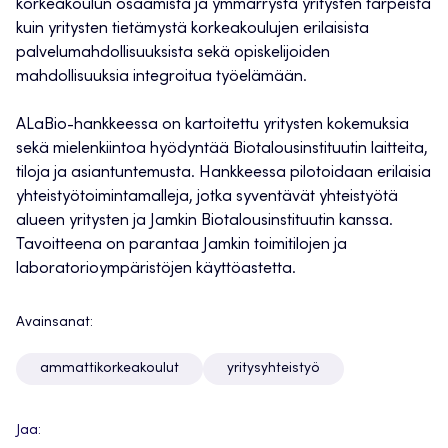
korkeakoulun osaamista ja ymmärrystä yritysten tarpeista
kuin yritysten tietämystä korkeakoulujen erilaisista
palvelumahdollisuuksista sekä opiskelijoiden
mahdollisuuksia integroitua työelämään.
ALaBio-hankkeessa on kartoitettu yritysten kokemuksia
sekä mielenkiintoa hyödyntää Biotalousinstituutin laitteita,
tiloja ja asiantuntemusta. Hankkeessa pilotoidaan erilaisia
yhteistyötoimintamalleja, jotka syventävät yhteistyötä
alueen yritysten ja Jamkin Biotalousinstituutin kanssa.
Tavoitteena on parantaa Jamkin toimitilojen ja
laboratorioympäristöjen käyttöastetta.
Avainsanat:
ammattikorkeakoulut
yritysyhteistyö
Jaa: