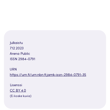
Julkaistu
7.12.2023
Arena Public
ISSN 2984-0791
URN
https://urn.fi/urn:nbn:fi:jamk-issn-2984-0791-35
Lisenssi
CC BY 4.0
(Ei koske kuvia)