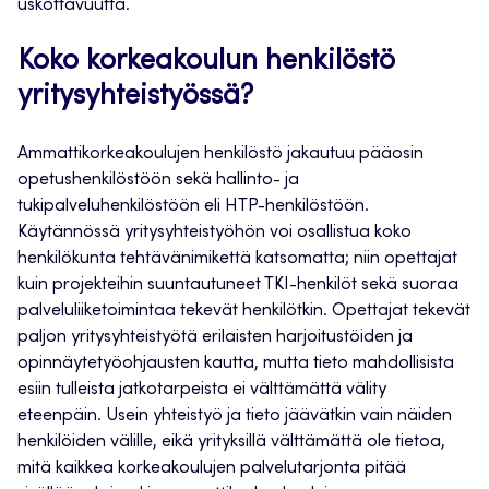
uskottavuutta.
Koko korkeakoulun henkilöstö
yritysyhteistyössä?
Ammattikorkeakoulujen henkilöstö jakautuu pääosin
opetushenkilöstöön sekä hallinto- ja
tukipalveluhenkilöstöön eli HTP-henkilöstöön.
Käytännössä yritysyhteistyöhön voi osallistua koko
henkilökunta tehtävänimikettä katsomatta; niin opettajat
kuin projekteihin suuntautuneet TKI-henkilöt sekä suoraa
palveluliiketoimintaa tekevät henkilötkin. Opettajat tekevät
paljon yritysyhteistyötä erilaisten harjoitustöiden ja
opinnäytetyöohjausten kautta, mutta tieto mahdollisista
esiin tulleista jatkotarpeista ei välttämättä välity
eteenpäin. Usein yhteistyö ja tieto jäävätkin vain näiden
henkilöiden välille, eikä yrityksillä välttämättä ole tietoa,
mitä kaikkea korkeakoulujen palvelutarjonta pitää