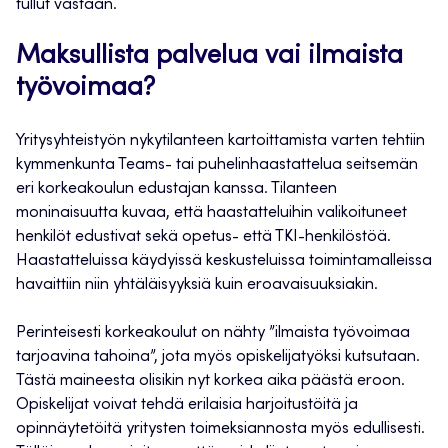
tullut vastaan.
Maksullista palvelua vai ilmaista
työvoimaa?
Yritysyhteistyön nykytilanteen kartoittamista varten tehtiin
kymmenkunta Teams- tai puhelinhaastattelua seitsemän
eri korkeakoulun edustajan kanssa. Tilanteen
moninaisuutta kuvaa, että haastatteluihin valikoituneet
henkilöt edustivat sekä opetus- että TKI-henkilöstöä.
Haastatteluissa käydyissä keskusteluissa toimintamalleissa
havaittiin niin yhtäläisyyksiä kuin eroavaisuuksiakin.
Perinteisesti korkeakoulut on nähty ”ilmaista työvoimaa
tarjoavina tahoina”, jota myös opiskelijatyöksi kutsutaan.
Tästä maineesta olisikin nyt korkea aika päästä eroon.
Opiskelijat voivat tehdä erilaisia harjoitustöitä ja
opinnäytetöitä yritysten toimeksiannosta myös edullisesti.