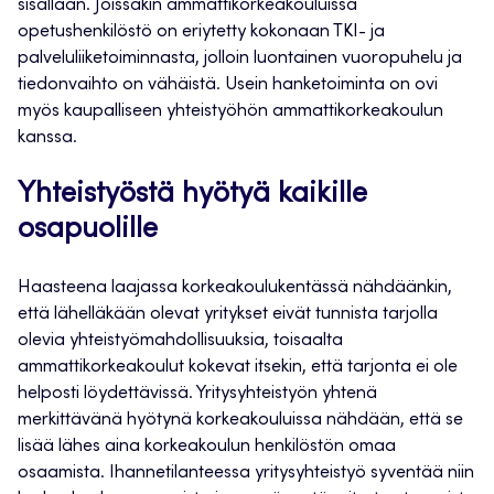
sisällään. Joissakin ammattikorkeakouluissa
opetushenkilöstö on eriytetty kokonaan TKI- ja
palveluliiketoiminnasta, jolloin luontainen vuoropuhelu ja
tiedonvaihto on vähäistä. Usein hanketoiminta on ovi
myös kaupalliseen yhteistyöhön ammattikorkeakoulun
kanssa.
Yhteistyöstä hyötyä kaikille
osapuolille
Haasteena laajassa korkeakoulukentässä nähdäänkin,
että lähelläkään olevat yritykset eivät tunnista tarjolla
olevia yhteistyömahdollisuuksia, toisaalta
ammattikorkeakoulut kokevat itsekin, että tarjonta ei ole
helposti löydettävissä. Yritysyhteistyön yhtenä
merkittävänä hyötynä korkeakouluissa nähdään, että se
lisää lähes aina korkeakoulun henkilöstön omaa
osaamista. Ihannetilanteessa yritysyhteistyö syventää niin