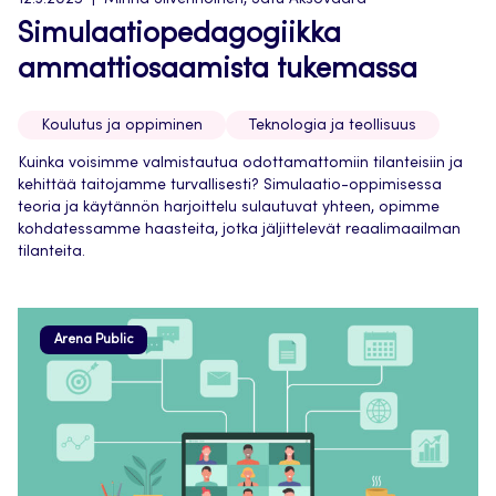
12.3.2025
Minna Silvennoinen, Satu Aksovaara
Simulaatiopedagogiikka
ammattiosaamista tukemassa
Koulutus ja oppiminen
Teknologia ja teollisuus
Kuinka voisimme valmistautua odottamattomiin tilanteisiin ja
kehittää taitojamme turvallisesti? Simulaatio-oppimisessa
teoria ja käytännön harjoittelu sulautuvat yhteen, opimme
kohdatessamme haasteita, jotka jäljittelevät reaalimaailman
tilanteita.
Arena Public