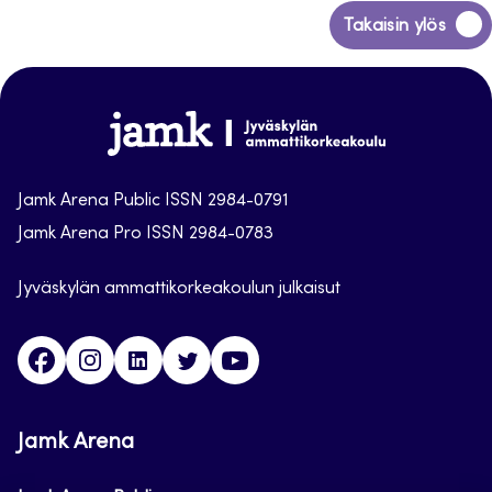
Siirry
Takaisin ylös
takaisin
sivun
alkuun
Jamk
Arena
Jamk Arena Public ISSN 2984-0791
Jamk Arena Pro ISSN 2984-0783
Jyväskylän ammattikorkeakoulun julkaisut
Facebook
Instagram
Linkedin
Twitter
Youtube
Jamk Arena