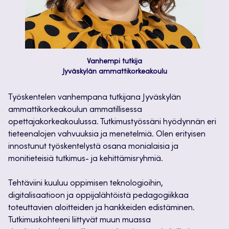
Vanhempi tutkija
Jyväskylän ammattikorkeakoulu
Työskentelen vanhempana tutkijana Jyväskylän
ammattikorkeakoulun ammatillisessa
opettajakorkeakoulussa. Tutkimustyössäni hyödynnän eri
tieteenalojen vahvuuksia ja menetelmiä. Olen erityisen
innostunut työskentelystä osana monialaisia ja
monitieteisiä tutkimus- ja kehittämisryhmiä.
Tehtäviini kuuluu oppimisen teknologioihin,
digitalisaatioon ja oppijalähtöistä pedagogiikkaa
toteuttavien aloitteiden ja hankkeiden edistäminen.
Tutkimuskohteeni liittyvät muun muassa