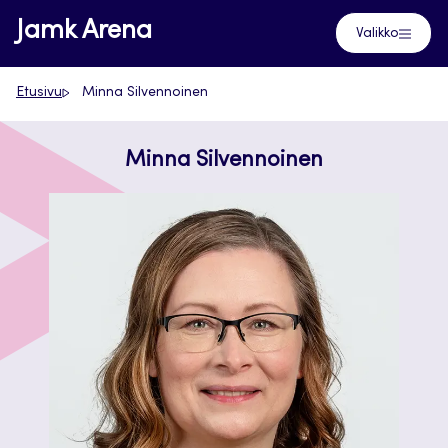
Siirry
Jamk Arena
Valikko
suoraan
sisältöön
Etusivu
Minna Silvennoinen
Minna Silvennoinen