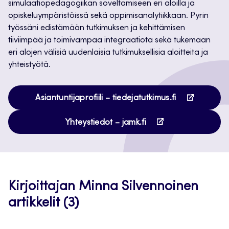
simulaatiopedagogiikan soveltamiseen eri aloilla ja
opiskeluympäristöissä sekä oppimisanalytiikkaan. Pyrin
työssäni edistämään tutkimuksen ja kehittämisen
tiiviimpää ja toimivampaa integraatiota sekä tukemaan
eri alojen välisiä uudenlaisia tutkimuksellisia aloitteita ja
yhteistyötä.
Avautuu
Asiantuntijaprofiili – tiedejatutkimus.fi
uuteen
Avautuu
välilehteen
Yhteystiedot – jamk.fi
uuteen
välilehteen
Kirjoittajan Minna Silvennoinen
artikkelit (3)