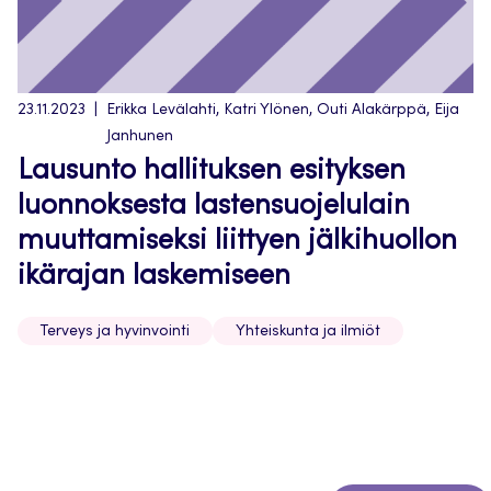
23.11.2023
Erikka Levälahti, Katri Ylönen, Outi Alakärppä, Eija
Janhunen
Lausunto hallituksen esityksen
luonnoksesta lastensuojelulain
muuttamiseksi liittyen jälkihuollon
ikärajan laskemiseen
Terveys ja hyvinvointi
Yhteiskunta ja ilmiöt