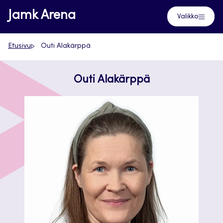
Siirry
Jamk Arena
Valikko
suoraan
sisältöön
Etusivu
Outi Alakärppä
Outi Alakärppä