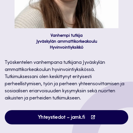
Vanhempi tutkija
Jyväskylän ammattikorkeakoulu
Hyvinvointiyksikkö
Työskentelen vanhempana tutkijana Jyväskylän
ammattikorkeakoulun hyvinvointiyksikössä.
Tutkimuksessani olen keskittynyt erityisesti
perheellistymisen, työn ja perheen yhteensovittamisen ja
sosiaalisen eriarvoisuuden kysymyksiin sekä nuorten
aikuisten ja perheiden tutkimukseen.
Avautuu
Yhteystiedot – jamk.fi
uuteen
välilehteen