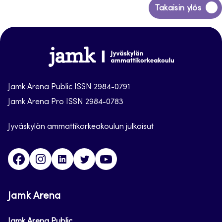
Siirry
Takaisin ylös
takaisin
sivun
alkuun
Jamk
Arena
Jamk Arena Public ISSN 2984-0791
Jamk Arena Pro ISSN 2984-0783
Jyväskylän ammattikorkeakoulun julkaisut
Facebook
Instagram
Linkedin
Twitter
Youtube
Jamk Arena
Jamk Arena Public