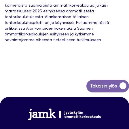
Kolmetoista suomalaista ammattikorkeakoulua julkaisi
marraskuussa 2025 esityksensä ammatillisesta
tohtorikoulutuksesta. Alankomaissa tällainen
tohtorikoulutuspilotti on jo käynnissä. Peilaamme tässä
artikkelissa Alankomaiden kokemuksia Suomen
ammattikorkeakoulujen esitykseen ja kytkemme
havaintojamme aiheesta tieteelliseen tutkimukseen.
Siirry
Takaisin ylös
takaisin
sivun
alkuun
Jamk
Arena