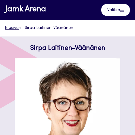
Siirry
Jamk Arena
Valikko
suoraan
sisältöön
Etusivu
Sirpa Laitinen-Väänänen
Sirpa Laitinen-Väänänen