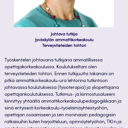
Johtava tutkija
Jyväskylän ammattikorkeakoulu
Terveystieteiden tohtori
Työskentelen johtavana tutkijana ammatillisessa
opettajakorkeakoulussa. Koulutukseltani olen
terveystieteiden tohtori. Ennen tutkijuutta takanani on
pitkä ammattikorkeakoulu-ura lehtorina tutkintoon
johtavassa koulutuksessa (fysioterapia) ja yliopettajana
opettajankoulutuksessa. Tutkimus- ja kiinnostusalueeni
kiinnittyy yhtäältä ammattikorkeakoulupedagogiikkaan ja
siinä erityisesti korkeakoulu-työelämäyhteistyöhön,
opettajan osaamiseen ja sen moninaisiin pedagogisiin
ratkaisuihin kuten harjoitteluun, opinnäytetyöhön, TKI:n ja