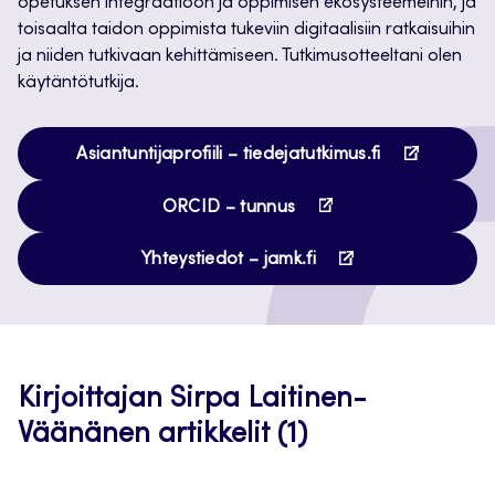
opetuksen integraatioon ja oppimisen ekosysteemeihin, ja
toisaalta taidon oppimista tukeviin digitaalisiin ratkaisuihin
ja niiden tutkivaan kehittämiseen. Tutkimusotteeltani olen
käytäntötutkija.
Avautuu
Asiantuntijaprofiili – tiedejatutkimus.fi
uuteen
Avautuu
välilehteen
ORCID – tunnus
uuteen
Avautuu
välilehteen
Yhteystiedot – jamk.fi
uuteen
välilehteen
Kirjoittajan Sirpa Laitinen-
Väänänen artikkelit (1)