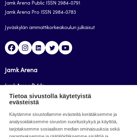
Jamk Arena Public ISSN 2984-0791
Jamk Arena Pro ISSN 2984-0783
Jyväskylän ammattikorkeakoulun julkaisut
Facebook
Instagram
Linkedin
Twitter
Youtube
Jamk Arena
Jamk Arena Public
Tietoa sivustolla käytetyistä
Jamk Arena Pro
evästeistä
Podcastit
Käytämme sivustollamme evästeitä kerätäksemme ja
analysoidaksemme sivuston suorituskykyä ja käyttöä,
tarjotaksemme sosiaalisen median ominaisuuksia sekä
Tietoa sivustosta
parantaaksemme ja räätälöidäksemme sisältöä ja