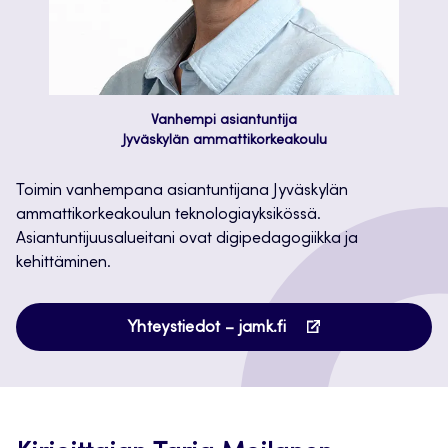
Vanhempi asiantuntija
Jyväskylän ammattikorkeakoulu
Toimin vanhempana asiantuntijana Jyväskylän
ammattikorkeakoulun teknologiayksikössä.
Asiantuntijuusalueitani ovat digipedagogiikka ja
kehittäminen.
Avautuu
Yhteystiedot – jamk.fi
uuteen
välilehteen