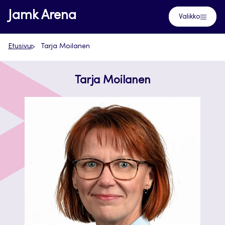
Siirry
Jamk Arena
Valikko
suoraan
sisältöön
Etusivu
Tarja Moilanen
Tarja Moilanen