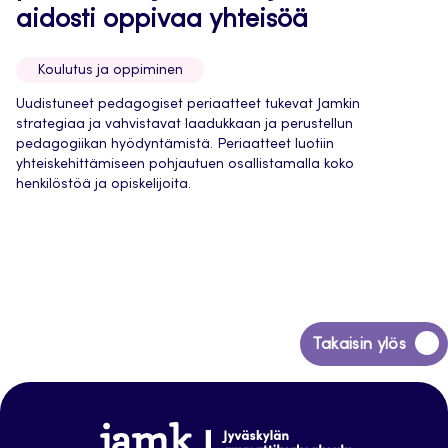
aidosti oppivaa yhteisöä
Koulutus ja oppiminen
Uudistuneet pedagogiset periaatteet tukevat Jamkin
strategiaa ja vahvistavat laadukkaan ja perustellun
pedagogiikan hyödyntämistä. Periaatteet luotiin
yhteiskehittämiseen pohjautuen osallistamalla koko
henkilöstöä ja opiskelijoita.
Siirry
Takaisin ylös
takaisin
sivun
alkuun
Jamk