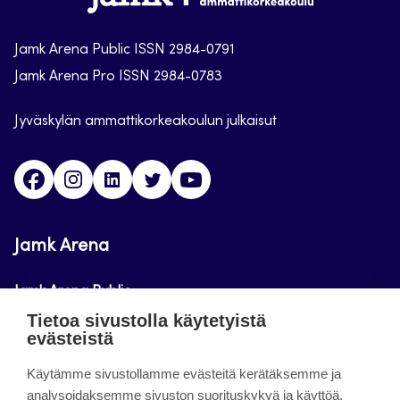
Arena
Jamk Arena Public ISSN 2984-0791
Jamk Arena Pro ISSN 2984-0783
Jyväskylän ammattikorkeakoulun julkaisut
Facebook
Instagram
Linkedin
Twitter
Youtube
Jamk Arena
Jamk Arena Public
Tietoa sivustolla käytetyistä
Jamk Arena Pro
evästeistä
Podcastit
Käytämme sivustollamme evästeitä kerätäksemme ja
analysoidaksemme sivuston suorituskykyä ja käyttöä,