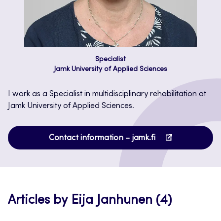
Specialist
Jamk University of Applied Sciences
I work as a Specialist in multidisciplinary rehabilitation at
Jamk University of Applied Sciences.
Opens
Contact information – jamk.fi
in
a
new
tab
Articles by Eija Janhunen (4)