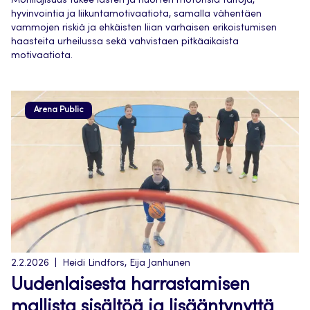
Monilajisuus tukee lasten ja nuorten motorisia taitoja,
hyvinvointia ja liikuntamotivaatiota, samalla vähentäen
vammojen riskiä ja ehkäisten liian varhaisen erikoistumisen
haasteita urheilussa sekä vahvistaen pitkäaikaista
motivaatiota.
Arena Public
2.2.2026
Heidi Lindfors, Eija Janhunen
Uudenlaisesta harrastamisen
mallista sisältöä ja lisääntynyttä