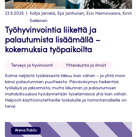
23.9.2025
Katja Järvelä, Eija Janhunen, Essi Heimovaara, Kirsti
Siekkinen
Työhyvinvointia liikettä ja
palautumista lisäämällä –
kokemuksia työpaikoilta
Terveys ja hyvinvointi
Yhteiskunta ja ilmiöt
Kolme neljästä työikäisestä liikkuu liian vähän – ja yhtä moni
kärsii palautumisen puutteesta. Päiväväsymys heikentää
työkykyä ja jaksamista, mutta liikunnan ja palautumisen
mahdollisuuksia hyödynnetään työelämässä yhä liian vähän.
Helposti käyttöönotettaville työkaluille ja toimintamalleille on
tarve.
Arena Public