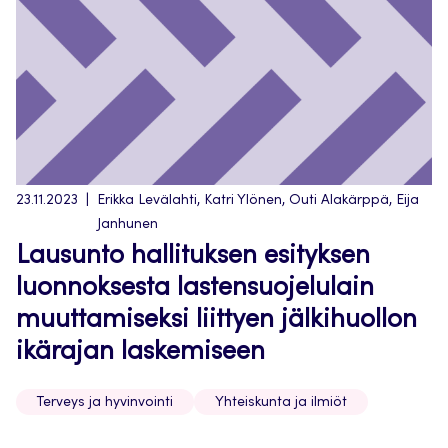
23.11.2023
Erikka Levälahti, Katri Ylönen, Outi Alakärppä, Eija
Janhunen
Lausunto hallituksen esityksen
luonnoksesta lastensuojelulain
muuttamiseksi liittyen jälkihuollon
ikärajan laskemiseen
Terveys ja hyvinvointi
Yhteiskunta ja ilmiöt