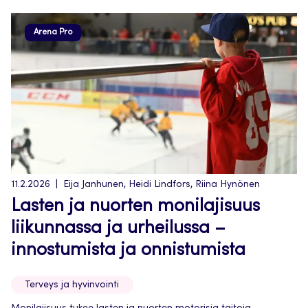
Arena Pro
11.2.2026
Eija Janhunen, Heidi Lindfors, Riina Hynönen
Lasten ja nuorten monilajisuus
liikunnassa ja urheilussa –
innostumista ja onnistumista
Terveys ja hyvinvointi