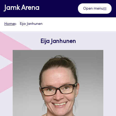
Skip
Jamk Arena
Open menu
to
content
Home
Eija Janhunen
Eija Janhunen