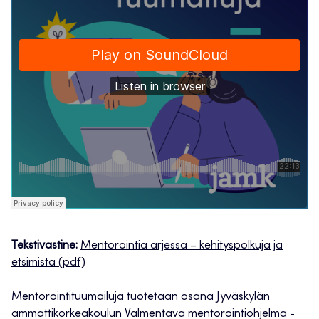
Tekstivastine:
Mentorointia arjessa – kehityspolkuja ja
etsimistä (pdf)
Mentorointituumailuja tuotetaan osana Jyväskylän
ammattikorkeakoulun Valmentava mentorointiohjelma -