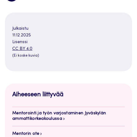
Julkaistu
11.12.2025
Lisenssi
Avautuu
CC BY 4.0
uuteen
(Ei koske kuvia)
välilehteen
Aiheeseen liittyvää
Mentorointi ja työn varjostaminen Jyväskylän
ammattikorkeakoulussa
Mentorin ote