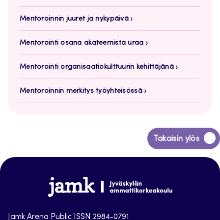
Mentoroinnin juuret ja nykypäivä
Mentorointi osana akateemista uraa
Mentorointi organisaatiokulttuurin kehittäjänä
Mentoroinnin merkitys työyhteisössä
Siirry
Takaisin ylös
takaisin
sivun
alkuun
Jamk
Arena
Jamk Arena Public ISSN 2984-0791