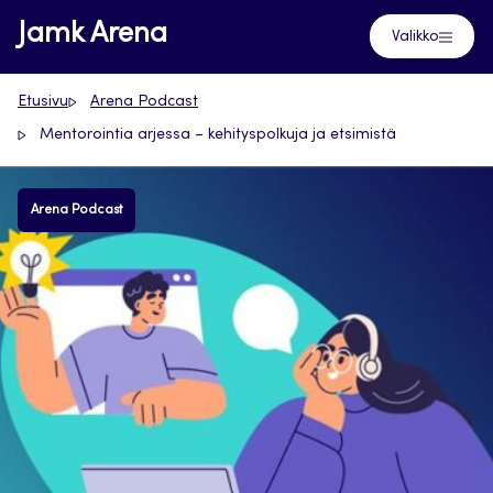
Siirry
Jamk Arena
Valikko
suoraan
sisältöön
Etusivu
Arena Podcast
Mentorointia arjessa – kehityspolkuja ja etsimistä
Arena Podcast