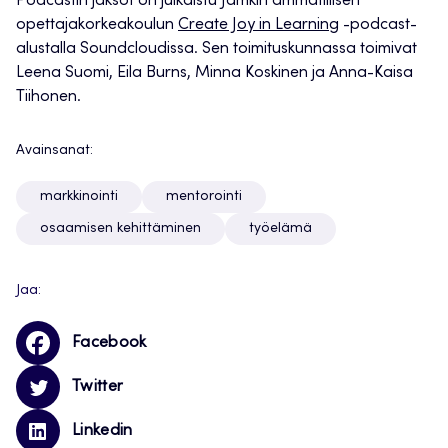
Podcastin jaksot on julkaistu Jamkin ammatillisen
opettajakorkeakoulun
Create Joy in Learning
-podcast-
alustalla Soundcloudissa. Sen toimituskunnassa toimivat
Leena Suomi, Eila Burns, Minna Koskinen ja Anna-Kaisa
Tiihonen.
Avainsanat:
markkinointi
mentorointi
osaamisen kehittäminen
työelämä
Jaa:
Facebook
Twitter
Linkedin