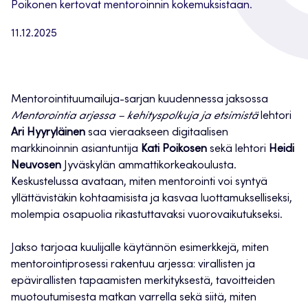
Poikonen kertovat mentoroinnin kokemuksistaan.
11.12.2025
Mentorointituumailuja-sarjan kuudennessa jaksossa
Mentorointia arjessa – kehityspolkuja ja etsimistä
lehtori
Ari Hyyryläinen
saa vieraakseen digitaalisen
markkinoinnin asiantuntija
Kati Poikosen
sekä lehtori
Heidi
Neuvosen
Jyväskylän ammattikorkeakoulusta.
Keskustelussa avataan, miten mentorointi voi syntyä
yllättävistäkin kohtaamisista ja kasvaa luottamukselliseksi,
molempia osapuolia rikastuttavaksi vuorovaikutukseksi.
Jakso tarjoaa kuulijalle käytännön esimerkkejä, miten
mentorointiprosessi rakentuu arjessa: virallisten ja
epävirallisten tapaamisten merkityksestä, tavoitteiden
muotoutumisesta matkan varrella sekä siitä, miten