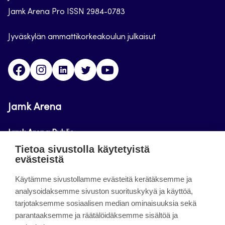
Jamk Arena Pro ISSN 2984-0783
Jyväskylän ammattikorkeakoulun julkaisut
Facebook
Instagram
Linkedin
Twitter
Youtube
Jamk Arena
Jamk Arena Public
Tietoa sivustolla käytetyistä
Jamk Arena Pro
evästeistä
Podcastit
Käytämme sivustollamme evästeitä kerätäksemme ja
analysoidaksemme sivuston suorituskykyä ja käyttöä,
tarjotaksemme sosiaalisen median ominaisuuksia sekä
Tietoa sivustosta
parantaaksemme ja räätälöidäksemme sisältöä ja