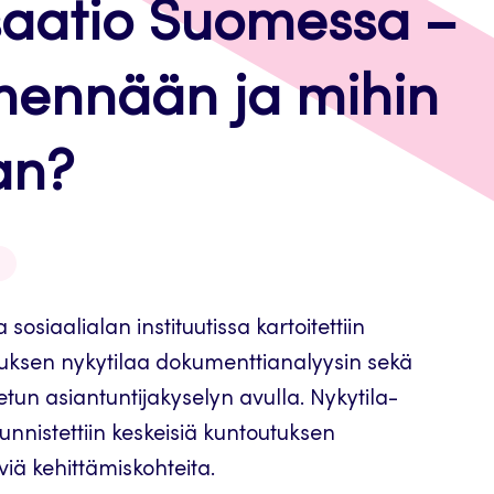
isaatio Suomessa –
mennään ja mihin
an?
sosiaalialan instituutissa kartoitettiin
tuksen nykytilaa dokumenttianalyysin sekä
etun asiantuntijakyselyn avulla. Nykytila-
unnistettiin keskeisiä kuntoutuksen
tyviä kehittämiskohteita.