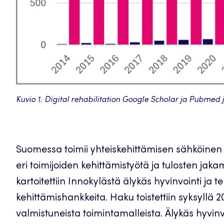
Kuvio 1. Digital rehabilitation Google Scholar ja Pubmed 
Suomessa toimii yhteiskehittämisen sähköinen 
eri toimijoiden kehittämistyötä ja tulosten jaka
kartoitettiin Innokylästä älykäs hyvinvointi ja t
kehittämishankkeita. Haku toistettiin syksyllä 20
valmistuneista toimintamalleista. Älykäs hyvinvoi