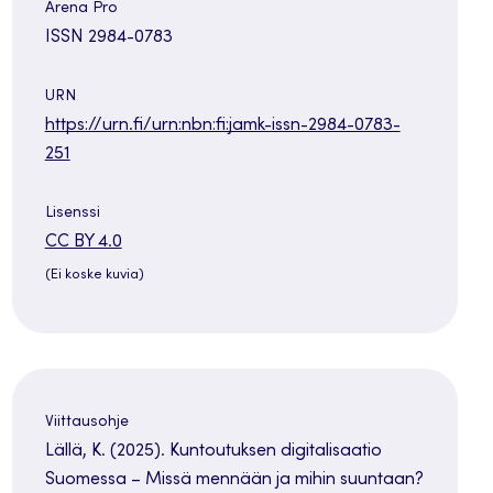
Arena Pro
ISSN 2984-0783
URN
https://urn.fi/urn:nbn:fi:jamk-issn-2984-0783-
251
Lisenssi
Avautuu
CC BY 4.0
uuteen
(Ei koske kuvia)
välilehteen
Viittausohje
Lällä, K. (2025). Kuntoutuksen digitalisaatio
Suomessa – Missä mennään ja mihin suuntaan?