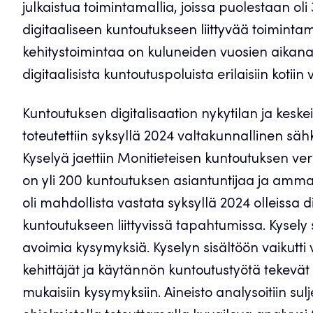
julkaistua toimintamallia, joissa puolestaan oli
digitaaliseen kuntoutukseen liittyvää toiminta
kehitystoimintaa on kuluneiden vuosien aikana
digitaalisista kuntoutuspoluista erilaisiin kotiin 
Kuntoutuksen digitalisaation nykytilan ja kesk
toteutettiin syksyllä 2024 valtakunnallinen säh
Kyselyä jaettiin Monitieteisen kuntoutuksen ve
on yli 200 kuntoutuksen asiantuntijaa ja ammatt
oli mahdollista vastata syksyllä 2024 olleissa d
kuntoutukseen liittyvissä tapahtumissa. Kysely 
avoimia kysymyksiä. Kyselyn sisältöön vaikutti 
kehittäjät ja käytännön kuntoutustyötä tekev
mukaisiin kysymyksiin. Aineisto analysoitiin su