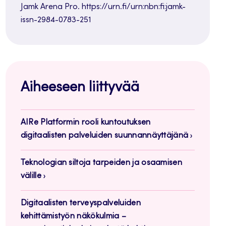
Jamk Arena Pro. https://urn.fi/urn:nbn:fi:jamk-
issn-2984-0783-251
Aiheeseen liittyvää
AIRe Platformin rooli kuntoutuksen
digitaalisten palveluiden suunnannäyttäjänä
Teknologian siltoja tarpeiden ja osaamisen
välille
Digitaalisten terveyspalveluiden
kehittämistyön näkökulmia –