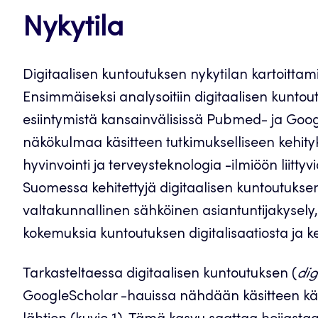
Nykytila
Digitaalisen kuntoutuksen nykytilan kartoittamis
Ensimmäiseksi analysoitiin digitaalisen kuntou
esiintymistä kansainvälisissä Pubmed- ja Googl
näkökulmaa käsitteen tutkimukselliseen kehityk
hyvinvointi ja terveysteknologia -ilmiöön liittyv
Suomessa kehitettyjä digitaalisen kuntoutuksen
valtakunnallinen sähköinen asiantuntijakysely,
kokemuksia kuntoutuksen digitalisaatiosta ja k
Tarkasteltaessa digitaalisen kuntoutuksen (
dig
GoogleScholar -hauissa nähdään käsitteen käy