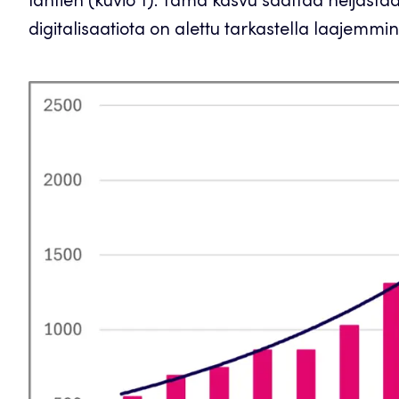
lähtien (kuvio 1). Tämä kasvu saattaa heijasta
digitalisaatiota on alettu tarkastella laajemmi