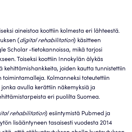
eksi aineistoa koottiin kolmesta eri lähteestä.
tuksen (
digital rehabilitation
) käsitteen
e Scholar -tietokannoissa, mikä tarjosi
seen. Toiseksi koottiin Innokylän älykäs
iä kehittämishankkeita, joiden kautta tunnistettiin
 toimintamalleja. Kolmanneksi toteutettiin
 jonka avulla kerättiin näkemyksiä ja
ehittämistarpeista eri puolilta Suomea.
ital rehabilitation
) esiintymistä Pubmed ja
tön lisääntyneen tasaisesti vuodesta 2014