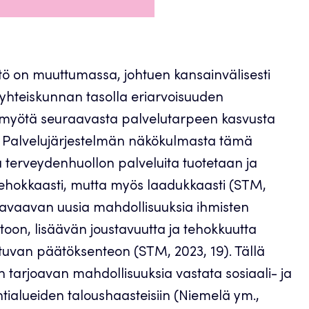
tö on muuttumassa, johtuen kansainvälisesti
 yhteiskunnan tasolla eriarvoisuuden
n myötä seuraavasta palvelutarpeen kasvusta
0). Palvelujärjestelmän näkökulmasta tämä
ja terveydenhuollon palveluita tuotetaan ja
tehokkaasti, mutta myös laadukkaasti (STM,
n avaavan uusia mahdollisuuksia ihmisten
toon, lisäävän joustavuutta ja tehokkuutta
tuvan päätöksenteon (STM, 2023, 19). Tällä
an tarjoavan mahdollisuuksia vastata sosiaali- ja
ialueiden taloushaasteisiin (Niemelä ym.,