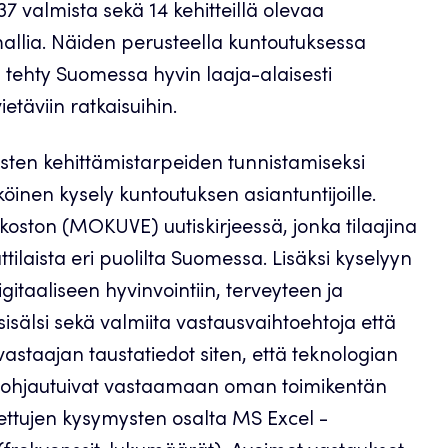
 37 valmista sekä 14 kehitteillä olevaa
mallia. Näiden perusteella kuntoutuksessa
 tehty Suomessa hyvin laaja-alaisesti
vietäviin ratkaisuihin.
eisten kehittämistarpeiden tunnistamiseksi
köinen kysely kuntoutuksen asiantuntijoille.
rkoston (MOKUVE) uutiskirjeessä, jonka tilaajina
ilaista eri puolilta Suomessa. Lisäksi kyselyyn
igitaaliseen hyvinvointiin, terveyteen ja
sisälsi sekä valmiita vastausvaihtoehtoja että
vastaajan taustatiedot siten, että teknologian
ät ohjautuivat vastaamaan oman toimikentän
ljettujen kysymysten osalta MS Excel -