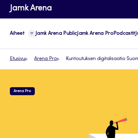
Siirry
Jamk Arena
suoraan
sisältöön
Aiheet
Jamk Arena Public
Jamk Arena Pro
Podcastit
J
Etusivu
Arena Pro
Kuntoutuksen digitalisaatio Su
Arena Pro