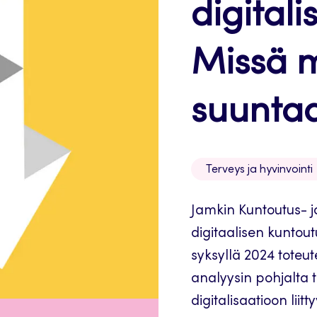
digital
Missä 
suunta
Terveys ja hyvinvointi
Jamkin Kuntoutus- ja 
digitaalisen kuntou
syksyllä 2024 toteut
analyysin pohjalta t
digitalisaatioon liit