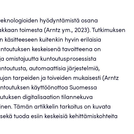
en teknologioiden hyödyntämistä osana
iakkaan toimesta (Arntz ym., 2023). Tutkimuksen
 käsitteeseen kuitenkin hyvin erilaisia
 kuntoutuksen keskeisenä tavoitteena on
a ja omistajuutta kuntoutusprosessista
outusta, automaattisia järjestelmiä,
jan tarpeiden ja toiveiden mukaisesti (Arntz
kuntoutuksen käyttöönottoa Suomessa
tuksen digitalisaation tilannekuva
nen. Tämän artikkelin tarkoitus on kuvata
ekä tuoda esiin keskeisiä kehittämiskohteita