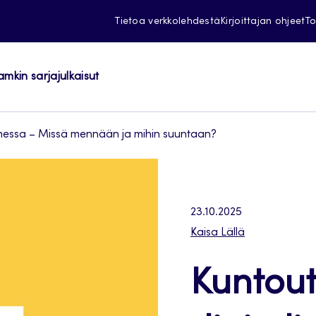
Tietoa verkkolehdestä
Kirjoittajan ohjeet
To
amkin sarjajulkaisut
omessa – Missä mennään ja mihin suuntaan?
23.10.2025
Kaisa Lällä
Kuntou