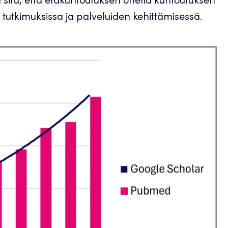
a sitä, että etäkuntoutuksen ohella kuntoutuksen
n tutkimuksissa ja palveluiden kehittämisessä.