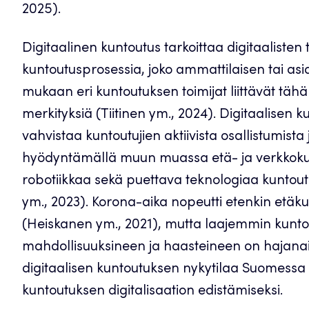
2025).
Digitaalinen kuntoutus tarkoittaa digitaalist
kuntoutusprosessia, joko ammattilaisen tai as
mukaan eri kuntoutuksen toimijat liittävät tähän
merkityksiä (Tiitinen ym., 2024). Digitaalisen
vahvistaa kuntoutujien aktiivista osallistumist
hyödyntämällä muun muassa etä- ja verkkokunt
robotiikkaa sekä puettava teknologiaa kuntoutu
ym., 2023). Korona-aika nopeutti etenkin etä
(Heiskanen ym., 2021), mutta laajemmin kuntou
mahdollisuuksineen ja haasteineen on hajanai
digitaalisen kuntoutuksen nykytilaa Suomessa s
kuntoutuksen digitalisaation edistämiseksi.