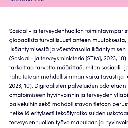
Sosiaali- ja terveydenhuollon toimintaympäris
globaalista turvallisuustilanteen muutoksesta,
lisääntymisestä ja väestötasolla ikääntymise
(Sosiaali- ja terveysministeriö [STM], 2023, 1
tarkoittaa tarvetta määrittää, miten sosiaali- 
rahoitetaan mahdollisimman vaikuttavasti ja 
2023, 10). Digitaalisten palveluiden odotetaa
omatoimiseen hyvinvoinnin ja terveyden ylläpi
palveluihin sekä mahdollistavan tietoon perus
hetkellä erityisesti tekoälyratkaisuiden uskota
terveydenhuollon työvoimapulaan ja hyvinvoint