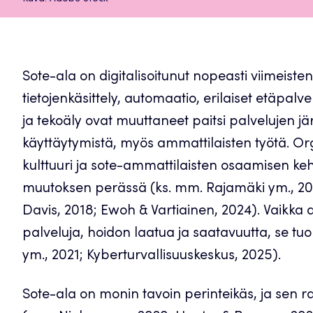
Sote-ala on digitalisoitunut nopeasti viimeist
tietojenkäsittely, automaatio, erilaiset etäpalv
ja tekoäly ovat muuttaneet paitsi palvelujen j
käyttäytymistä, myös ammattilaisten työtä. Orga
kulttuuri ja sote-ammattilaisten osaamisen keh
muutoksen perässä (ks. mm. Rajamäki ym., 20
Davis, 2018; Ewoh & Vartiainen, 2024). Vaikka 
palveluja, hoidon laatua ja saatavuutta, se tu
ym., 2021; Kyberturvallisuuskeskus, 2025).
Sote-ala on monin tavoin perinteikäs, ja sen ra