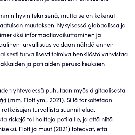
iemmin hyvin teknisenä, mutta se on kokenut
atuisen muutoksen. Nykyisessä globaalissa ja
imerkiksi informaatiovaikuttaminen ja
gitaalinen turvallisuus voidaan nähdä ennen
lisesti turvallisesti toimiva henkilöstö vahvistaa
asiakkaiden ja potilaiden perusoikeuksien
suuden yhteydessä puhutaan myös digitaalisesta
ty
) (mm. Flott ym., 2021). Sillä tarkoitetaan
atkaisujen turvallista suunnittelua,
 riskejä tai haittoja potilaille, ja että niitä
ksi. Flott ja muut (2021) toteavat, että