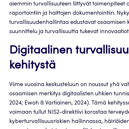
aiemmin turvallisuuteen liittyvät toimenpitee
raportointiin ja haittojen dokumentointiin. 
turvallisuudenhallintaa edustavat osaamisen k
suunnittelu ja turvallisuutta tukevat innovaatiot 
Digitaalinen turvallis
kehitystä
Viime vuosina keskusteluun on noussut yhä v
osaamisen merkitys digitaalisten uhkien tunni
2024; Ewoh & Vartiainen, 2024). Tämä kehitys
voimaan tullut NIS2-direktiivi korostaa tervey
kyberturvallisuusriskien hallinnassa, häiriöide