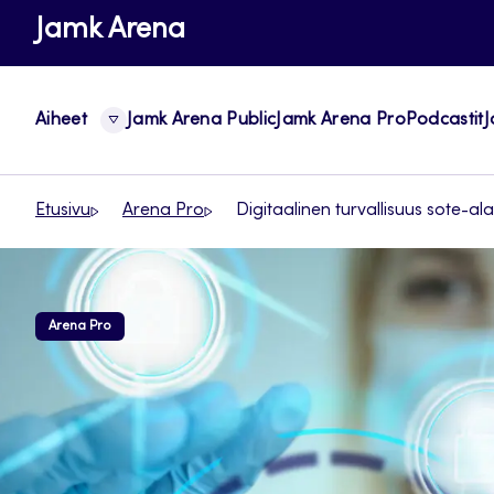
Siirry
Jamk Arena
suoraan
sisältöön
Aiheet
Jamk Arena Public
Jamk Arena Pro
Podcastit
J
Etusivu
Arena Pro
Digitaalinen turvallisuus sote-a
Arena Pro