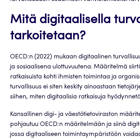
Mitä digitaalisella turv
tarkoitetaan?
OECD:n (2022) mukaan digitaalinen turvallisu
ja sosiaalisena ulottuvuutena. Määritelmä siirt
ratkaisuista kohti ihmisten toimintaa ja organi
turvallisuus ei siten keskity ainoastaan tietoj
siihen, miten digitaalisia ratkaisuja hyödynnetään
Kansallinen digi- ja väestötietoviraston määrit
pohjautuu OECD:n määritelmään ja siinä digitaa
jossa digitaaliseen toimintaympäristöön voidaan