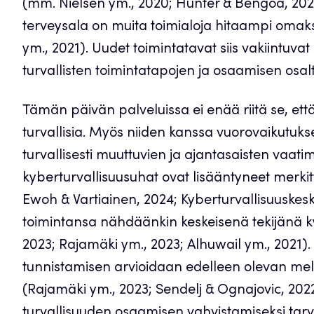
(mm. Nielsen ym., 2020; Hunter & Bengoa, 2023
terveysala on muita toimialoja hitaampi omak
ym., 2021). Uudet toimintatavat siis vakiintuvat u
turvallisten toimintatapojen ja osaamisen osalt
Tämän päivän palveluissa ei enää riitä se, että
turvallisia. Myös niiden kanssa vuorovaikutuks
turvallisesti muuttuvien ja ajantasaisten vaatim
kyberturvallisuusuhat ovat lisääntyneet merkit
Ewoh & Vartiainen, 2024; Kyberturvallisuuskesku
toimintansa nähdäänkin keskeisenä tekijänä ky
2023; Rajamäki ym., 2023; Alhuwail ym., 2021). 
tunnistamisen arvioidaan edelleen olevan melko
(Rajamäki ym., 2023; Sendelj & Ognajovic, 2022
turvallisuuden osaamisen vahvistamiseksi tarv