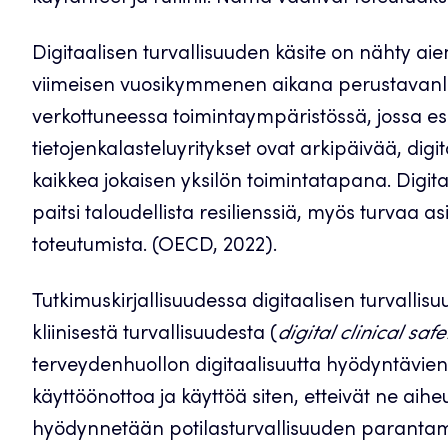
Digitaalisen turvallisuuden käsite on nähty a
viimeisen vuosikymmenen aikana perustavanla
verkottuneessa toimintaympäristössä, jossa es
tietojenkalasteluyritykset ovat arkipäivää, di
kaikkea jokaisen yksilön toimintatapana. Digitaa
paitsi taloudellista resilienssiä, myös turvaa 
toteutumista. (OECD, 2022).
Tutkimuskirjallisuudessa digitaalisen turvalli
kliinisestä turvallisuudesta (
digital clinical safe
terveydenhuollon digitaalisuutta hyödyntävien r
käyttöönottoa ja käyttöä siten, etteivät ne aiheuta
hyödynnetään potilasturvallisuuden parantamise