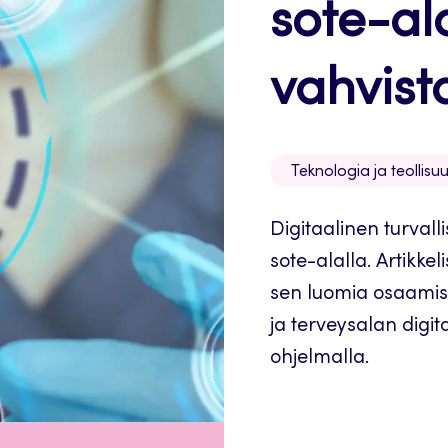
sote-al
vahvist
Teknologia ja teollisu
Digitaalinen turvall
sote-alalla. Artikkel
sen luomia osaamist
ja terveysalan digit
ohjelmalla.