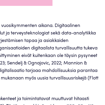
en vuosikymmenten aikana. Digitaalinen
elut ja terveysteknologiat sekä data-analytiikka
ärjestämisen tapaa ja asiakkaiden
nisaatioiden digitaalista turvallisuutta tukeva
ittyminen eivät kuitenkaan ole täysin pysyneet
23; Sendelj & Ognajovic, 2022; Mannion &
digitalisaatio tarjoaa mahdollisuuksia parantaa
o mukanaan myös uusia turvallisuusriskejä (Flott
kenteet ja toimintatavat muuttuvat hitaasti