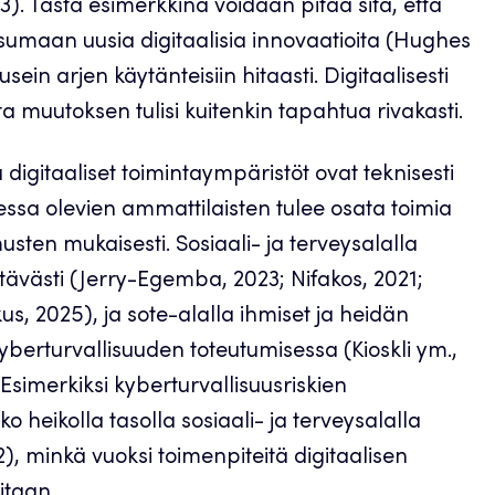
). Tästä esimerkkinä voidaan pitää sitä, että
sumaan uusia digitaalisia innovaatioita (Hughes
sein arjen käytänteisiin hitaasti. Digitaalisesti
a muutoksen tulisi kuitenkin tapahtua rivakasti.
 digitaaliset toimintaympäristöt ovat teknisesti
essa olevien ammattilaisten tulee osata toimia
usten mukaisesti. Sosiaali- ja terveysalalla
tävästi (Jerry-Egemba, 2023; Nifakos, 2021;
s, 2025), ja sote-alalla ihmiset ja heidän
berturvallisuuden toteutumisessa (Kioskli ym.,
Esimerkiksi kyberturvallisuusriskien
 heikolla tasolla sosiaali- ja terveysalalla
), minkä vuoksi toimenpiteitä digitaalisen
itaan.