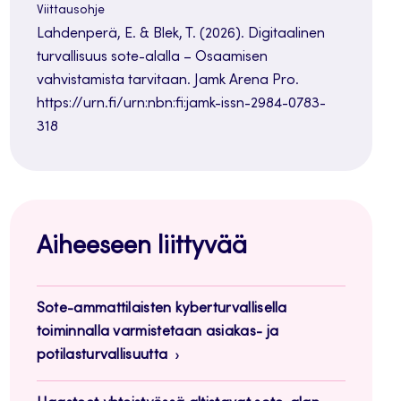
Viittausohje
Lahdenperä, E. & Blek, T. (2026). Digitaalinen
turvallisuus sote-alalla – Osaamisen
vahvistamista tarvitaan. Jamk Arena Pro.
https://urn.fi/urn:nbn:fi:jamk-issn-2984-0783-
318
Aiheeseen liittyvää
Sote-ammattilaisten kyberturvallisella
toiminnalla varmistetaan asiakas- ja
potilasturvallisuutta