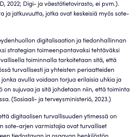
D, 2022; Digi- ja väestötietovirasto, ei pvm.).
 ja jatkuvuutta, jotka ovat keskeisiä myös sote-
veydenhuollon digitalisaation ja tiedonhallinnan
ksi strategian toimeenpantavaksi tehtäväksi
allisella toiminnalla tarkoitetaan sitä, että
ssä turvallisesti ja yhteisten periaatteiden
onka avulla voidaan torjua erilaisia uhkia ja
on sujuvaa ja sitä johdetaan niin, että toiminta
a. (Sosiaali- ja terveysministeriö, 2023.)
 että digitaalisen turvallisuuden ytimessä on
sen sote-arjen varmistajia ovat turvalliset
kseen tiedostavan ja osaavan henkilöstön.