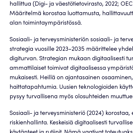
hallittua (Digi- ja väestötietovirasto, 2022; OEC
Määritelmä korostaa luottamusta, hallittavuutta
alan toimintaympäristössä.
Sosiaali- ja terveysministeriön sosiaali- ja ter
strategia vuosille 2023–2035 määrittelee yhde
digiturvan. Strategian mukaan digitaalisesti turv
ammattilaiset toimivat digitaalisessa ympäristö
mukaisesti. Heillä on ajantasainen osaaminen, j
haittatapahtumia. Uusien teknologioiden käyttö 
pysyy turvallisena myös olosuhteiden muuttuess
Sosiaali- ja terveysministeriö (2024) korostaa,
riskienhallinta. Keskeisiä digitaalisesti turvalli
käytänteet ja rutiinit. Nämä vaativat toteutua