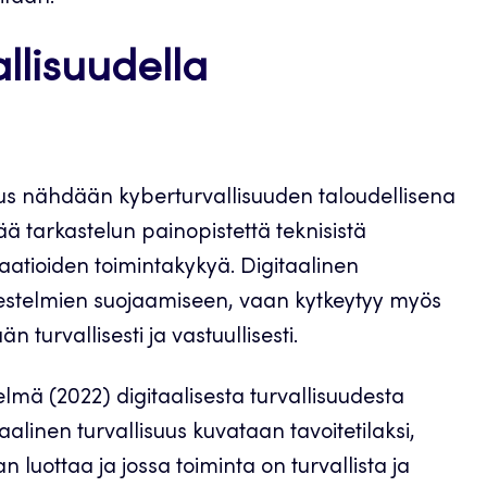
allisuudella
us nähdään kyberturvallisuuden taloudellisena
ää tarkastelun painopistettä teknisistä
saatioiden toimintakykyä. Digitaalinen
ärjestelmien suojaamiseen, vaan kytkeytyy myös
 turvallisesti ja vastuullisesti.
elmä (2022) digitaalisesta turvallisuudesta
linen turvallisuus kuvataan tavoitetilaksi,
 luottaa ja jossa toiminta on turvallista ja