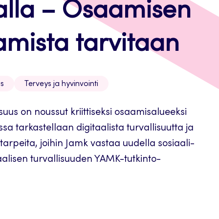
alla – Osaamisen
amista tarvitaan
us
Terveys ja hyvinvointi
isuus on noussut kriittiseksi osaamisalueeksi
issa tarkastellaan digitaalista turvallisuutta ja
arpeita, joihin Jamk vastaa uudella sosiaali-
aalisen turvallisuuden YAMK-tutkinto-