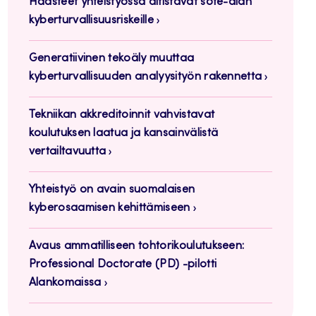
Haasteet yhteistyössä altistavat sote-alan
kyberturvallisuusriskeille
Generatiivinen tekoäly muuttaa
kyberturvallisuuden analyysityön rakennetta
Tekniikan akkreditoinnit vahvistavat
koulutuksen laatua ja kansainvälistä
vertailtavuutta
Yhteistyö on avain suomalaisen
kyberosaamisen kehittämiseen
Avaus ammatilliseen tohtorikoulutukseen:
Professional Doctorate (PD) -pilotti
Alankomaissa