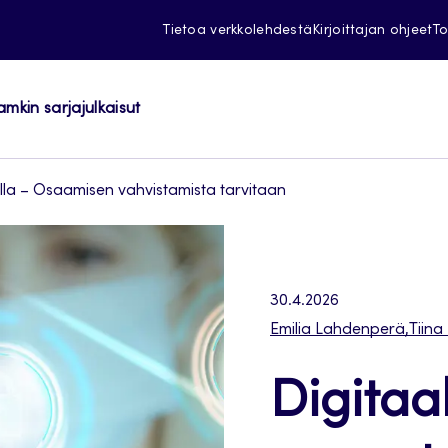
Tietoa verkkolehdestä
Kirjoittajan ohjeet
To
amkin sarjajulkaisut
lalla – Osaamisen vahvistamista tarvitaan
30.4.2026
Emilia Lahdenperä
,
Tiina
Digitaa