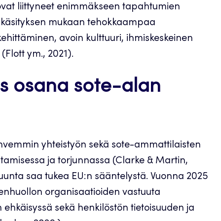
t ovat liittyneet enimmäkseen tapahtumien
Nykykäsityksen mukaan tehokkaampaa
ehittäminen, avoin kulttuuri, ihmiskeskeinen
(Flott ym., 2021).
uus osana sote-alan
ahvemmin yhteistyön sekä sote-ammattilaisten
stamisessa ja torjunnassa (Clarke & Martin,
suunta saa tukea EU:n sääntelystä. Vuonna 2025
denhuollon organisaatioiden vastuuta
n ehkäisyssä sekä henkilöstön tietoisuuden ja