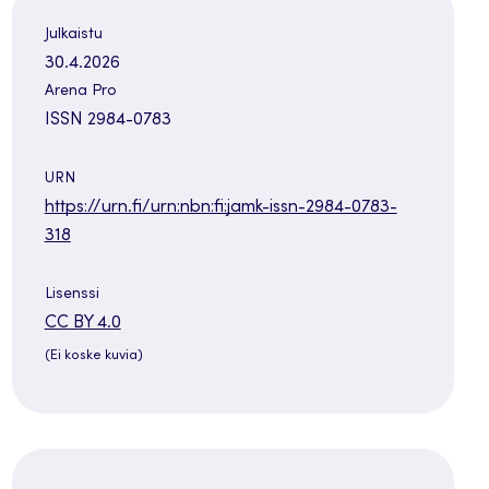
Julkaistu
30.4.2026
Arena Pro
ISSN 2984-0783
URN
https://urn.fi/urn:nbn:fi:jamk-issn-2984-0783-
318
Lisenssi
Avautuu
CC BY 4.0
uuteen
(Ei koske kuvia)
välilehteen