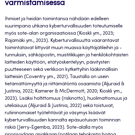
varmistamisessa
Ihmiset ja heidän toimintansa nähdään edelleen
suurimpana uhkana kyberturvallisuuden toteutumiselle
myös sote-alan organisaatioissa (Kioskli ym., 2023;
Rajamäki ym., 2023). Kyberturvallisuutta vaarantavat
toimintatavat liittyvät muun muassa käyttäjätileihin ja -
tunnuksiin, sähköpostin, muistitikkujen ja henkilökohtaisten
laitteiden käyttöön, etätyöskentelyyn, päivitysten
puutteeseen sekä verkkoon kytkettyihin lääkinnällisiin
laitteisiin (Coventry ym., 2021). Taustalla on usein
tietämättömyyttä ja riittämätöntä osaamista (Aljuraid &
Justinia, 2022; Kamerer & McDermott, 2020; Kioskli ym.,
2023). Lisäksi holtittomuus (riskinotto), huolimattomuus ja
uteliaisuus (Aljuraid & Justinia, 2022) sekä toistuvat,
rutiininomaiset työtehtävät ja väsymys lisäävät
kyberturvallisuuden kannalta epäsuotuisan toiminnan
riskiä (Jerry-Egemba, 2023). Sote-alalla myös
priorisoidaan asiakkaan/potilaan tehokasta hoitoa,