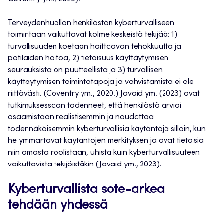
Terveydenhuollon henkilöstön kyberturvalliseen
toimintaan vaikuttavat kolme keskeistä tekijää: 1)
turvallisuuden koetaan haittaavan tehokkuutta ja
potilaiden hoitoa, 2) tietoisuus käyttäytymisen
seurauksista on puutteellista ja 3) turvallisen
käyttäytymisen toimintatapoja ja vahvistamista ei ole
riittävästi. (Coventry ym., 2020.) Javaid ym. (2023) ovat
tutkimuksessaan todenneet, että henkilöstö arvioi
osaamistaan realistisemmin ja noudattaa
todennäköisemmin kyberturvallisia käytäntöjä silloin, kun
he ymmärtävät käytäntöjen merkityksen ja ovat tietoisia
niin omasta roolistaan, uhista kuin kyberturvallisuuteen
vaikuttavista tekijöistäkin (Javaid ym., 2023).
Kyberturvallista sote-arkea
tehdään yhdessä