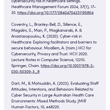
cybersecurity risk in healthcare settings.
Healthcare Management Forum 2024, 37(1), 17–
20.
https://doi.org/10.1177/08404704231195804
Coventry, L., Branley-Bell, D., Sillence, E.,
Magalini, S., Mari, P., Magkanaraki, A. &
Anastasopoulou, K. (2020). Cyber-risk in
Healthcare: Exploring facilitators and barriers to
secure behaviour. Moallem, A. (toim.) HCI for
Cybersecurity, Privacy and Trust. HCII 2020.
Lecture Notes in Computer Science, 12210.
Springer, Cham.
https://doi.org/10.1007/978-3-
030-50309-3_8
Dart, M., & Mohiuddin, A. (2023). Evaluating Staff
Attitudes, Intentions, and Behaviors Related to
Cyber Security in Large Australian Health Care
Environments: Mixed Methods Study. JMIR
Human Factors, 10, e48220.