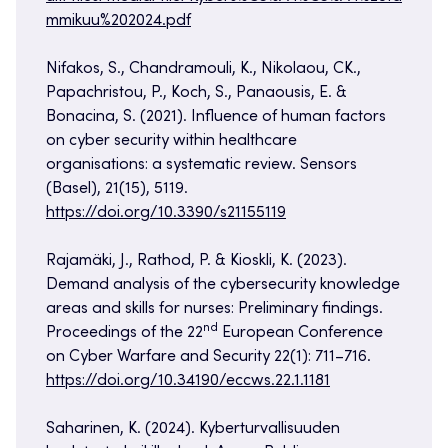
mmikuu%202024.pdf
Nifakos, S., Chandramouli, K., Nikolaou, CK.,
Papachristou, P., Koch, S., Panaousis, E. &
Bonacina, S. (2021). Influence of human factors
on cyber security within healthcare
organisations: a systematic review. Sensors
(Basel), 21(15), 5119.
https://doi.org/10.3390/s21155119
Rajamäki, J., Rathod, P. & Kioskli, K. (2023).
Demand analysis of the cybersecurity knowledge
areas and skills for nurses: Preliminary findings.
nd
Proceedings of the 22
European Conference
on Cyber Warfare and Security 22(1): 711–716.
https://doi.org/10.34190/eccws.22.1.1181
Saharinen, K. (2024). Kyberturvallisuuden