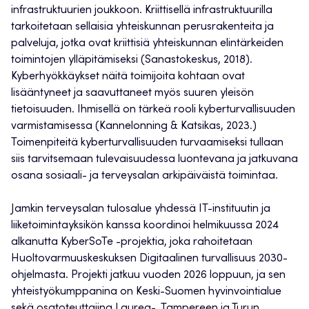
infrastruktuurien joukkoon. Kriittisellä infrastruktuurilla
tarkoitetaan sellaisia yhteiskunnan perusrakenteita ja
palveluja, jotka ovat kriittisiä yhteiskunnan elintärkeiden
toimintojen ylläpitämiseksi (Sanastokeskus, 2018).
Kyberhyökkäykset näitä toimijoita kohtaan ovat
lisääntyneet ja saavuttaneet myös suuren yleisön
tietoisuuden. Ihmisellä on tärkeä rooli kyberturvallisuuden
varmistamisessa (Kannelonning & Katsikas, 2023.)
Toimenpiteitä kyberturvallisuuden turvaamiseksi tullaan
siis tarvitsemaan tulevaisuudessa luontevana ja jatkuvana
osana sosiaali- ja terveysalan arkipäiväistä toimintaa.
Jamkin terveysalan tulosalue yhdessä IT-instituutin ja
liiketoimintayksikön kanssa koordinoi helmikuussa 2024
alkanutta KyberSoTe -projektia, joka rahoitetaan
Huoltovarmuuskeskuksen Digitaalinen turvallisuus 2030-
ohjelmasta. Projekti jatkuu vuoden 2026 loppuun, ja sen
yhteistyökumppanina on Keski-Suomen hyvinvointialue
sekä osatoteuttajina Laurea-, Tampereen ja Turun