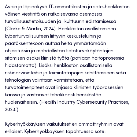
Avoin ja läpinäkyvä IT-ammattilaisten ja sote-henkilöstön
välinen viestintä on ratkaisevassa asemassa
turvallisuustietoisuuden ja -kulttuurin edistämisessä
(Clarke & Martin, 2024). Henkilöstön osallistaminen
kyberturvallisuuteen liittyviin keskusteluihin ja
päätöksentekoon auttaa heitä ymmärtämään
ohjeistuksia ja mahdollistaa tietoturvakäytäntöjen
sitomisen osaksi kliinistä työtä (potilaan hoitoprosessia
hidastamatta). Lisäksi henkilöstön osallistamisella
riskinarviointeihin ja toimintatapojen kehittämiseen sekä
teknologian valintaan varmistetaan, että
turvatoimenpiteet ovat linjassa kliinisten työprosessien
kanssa ja vastaavat tehokkaasti henkilöstön
huolenaiheisiin. (Health Industry Cybersecurity Practices,
2023.)
Kyberhyökkäyksen vaikutukset eri ammattiryhmiin ovat
erilaiset. Kyberhyökkäyksen tapahtuessa sote-