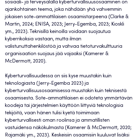
sosiaali- ja terveysalalla kyberturvallisuusosaaminen on
ajankohtainen teema, joka nähdään yhä vahvemmin
jokaisen sote-ammattilaisen osaamistarpeena (Clarke &
Martin, 2024; ENISA, 2023; Jerry-Egemba, 2023; Kioskli
ym., 2023). Teknisillä keinoilla voidaan suojautua
kyberrikoksia vastaan, mutta ilman
valistunuttahenkilöstöä ja vahvaa tietoturvakulttuuria
organisaation suojaus jää vajaaksi (Kamerer &
McDermott, 2020).
Kyberturvallisuudessa on siis kyse muustakin kuin
teknologiasta (Jerry-Egemba 2023) ja
kyberturvallisuusosaamisessa muustakin kuin teknisestä
osaamisesta. Sote-ammattilaisen ei odoteta ymmärtävän
koodeja tai järjestelmien käyttöön liittyviä teknologisia
tekijöitä, vaan hänen tulisi kyetä toimimaan
kyberturvallisesti oman roolinsa ja ammatillisten
vastuidensa näkökulmasta (Kamerer & McDermott, 2020;
Rajamäki ym., 2023). Keskeisiin osaamisiin kuuluvat lisäksi