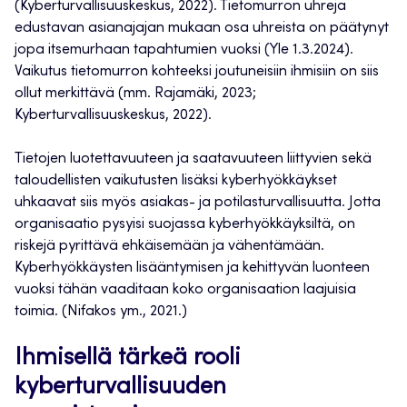
(Kyberturvallisuuskeskus, 2022). Tietomurron uhreja
edustavan asianajajan mukaan osa uhreista on päätynyt
jopa itsemurhaan tapahtumien vuoksi (Yle 1.3.2024).
Vaikutus tietomurron kohteeksi joutuneisiin ihmisiin on siis
ollut merkittävä (mm. Rajamäki, 2023;
Kyberturvallisuuskeskus, 2022).
Tietojen luotettavuuteen ja saatavuuteen liittyvien sekä
taloudellisten vaikutusten lisäksi kyberhyökkäykset
uhkaavat siis myös asiakas- ja potilasturvallisuutta. Jotta
organisaatio pysyisi suojassa kyberhyökkäyksiltä, on
riskejä pyrittävä ehkäisemään ja vähentämään.
Kyberhyökkäysten lisääntymisen ja kehittyvän luonteen
vuoksi tähän vaaditaan koko organisaation laajuisia
toimia. (Nifakos ym., 2021.)
Ihmisellä tärkeä rooli
kyberturvallisuuden