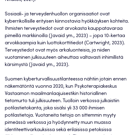
Sosiaali- ja terveydenhuollon organisaatiot ovat
kyberrikollisille erityisen kiinnostavia hyökkäyksen kohteita.
Ihmisten terveystiedot ovat arvokasta kauppatavaraa
pimeillä markkinoilla (Javaid ym., 2023) – jopa 10-kertaa
arvokkaampia kuin luottokorttitiedot (Cartwright, 2023).
Terveystiedot ovat myös arkaluonteisia, ja niiden
vuotaminen julkisuuteen aiheuttaa valtavasti inhimillistä
kärsimystä (Javaid ym., 2023).
Suomen kyberturvallisuustilanteessa nähtiin jotain ennen
näkemätöntä vuonna 2020, kun Psykoterapiakeskus
Vastaamon maailmanlaajuisestikin historiallinen
tietomurto tuli julkisuuteen. Tuolloin verkossa julkaistiin
potilastietokanta, joka sisälsi yli 33 000 ihmisen
potilastietoja. Vuotaneita tietoja on sittemmin myyty
pimeässä verkossa ja hyödynnetty muun muassa
identiteettivarkauksissa sekä erilaisissa petoksissa