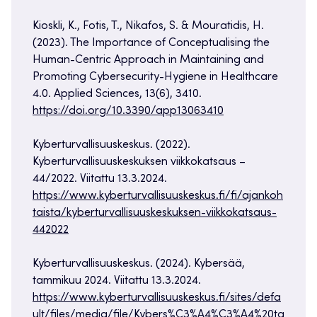
Kioskli, K., Fotis, T., Nikafos, S. & Mouratidis, H.
(2023). The Importance of Conceptualising the
Human-Centric Approach in Maintaining and
Promoting Cybersecurity-Hygiene in Healthcare
4.0. Applied Sciences, 13(6), 3410.
https://doi.org/10.3390/app13063410
Kyberturvallisuuskeskus. (2022).
Kyberturvallisuuskeskuksen viikkokatsaus –
44/2022. Viitattu 13.3.2024.
https://www.kyberturvallisuuskeskus.fi/fi/ajankoh
taista/kyberturvallisuuskeskuksen-viikkokatsaus-
442022
Kyberturvallisuuskeskus. (2024). Kybersää,
tammikuu 2024. Viitattu 13.3.2024.
https://www.kyberturvallisuuskeskus.fi/sites/defa
ult/files/media/file/Kybers%C3%A4%C3%A4%20ta