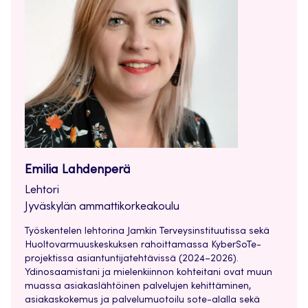
Emilia Lahdenperä
Lehtori
Jyväskylän ammattikorkeakoulu
Työskentelen lehtorina Jamkin Terveysinstituutissa sekä
Huoltovarmuuskeskuksen rahoittamassa KyberSoTe-
projektissa asiantuntijatehtävissä (2024–2026).
Ydinosaamistani ja mielenkiinnon kohteitani ovat muun
muassa asiakaslähtöinen palvelujen kehittäminen,
asiakaskokemus ja palvelumuotoilu sote-alalla sekä