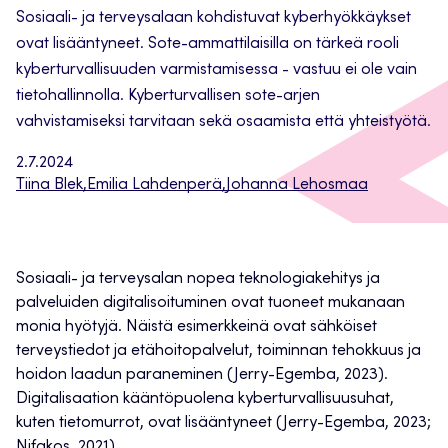
Sosiaali- ja terveysalaan kohdistuvat kyberhyökkäykset
ovat lisääntyneet. Sote-ammattilaisilla on tärkeä rooli
kyberturvallisuuden varmistamisessa - vastuu ei ole vain
tietohallinnolla. Kyberturvallisen sote-arjen
vahvistamiseksi tarvitaan sekä osaamista että yhteistyötä.
2.7.2024
Tiina Blek
,
Emilia Lahdenperä
,
Johanna Lehosmaa
Sosiaali- ja terveysalan nopea teknologiakehitys ja
palveluiden digitalisoituminen ovat tuoneet mukanaan
monia hyötyjä. Näistä esimerkkeinä ovat sähköiset
terveystiedot ja etähoitopalvelut, toiminnan tehokkuus ja
hoidon laadun paraneminen (Jerry-Egemba, 2023).
Digitalisaation kääntöpuolena kyberturvallisuusuhat,
kuten tietomurrot, ovat lisääntyneet (Jerry-Egemba, 2023;
Nifakos, 2021).