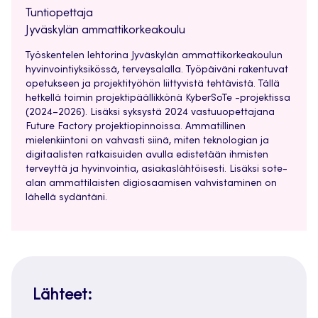
Tuntiopettaja
Jyväskylän ammattikorkeakoulu
Työskentelen lehtorina Jyväskylän ammattikorkeakoulun
hyvinvointiyksikössä, terveysalalla. Työpäiväni rakentuvat
opetukseen ja projektityöhön liittyvistä tehtävistä. Tällä
hetkellä toimin projektipäällikkönä KyberSoTe -projektissa
(2024–2026). Lisäksi syksystä 2024 vastuuopettajana
Future Factory projektiopinnoissa. Ammatillinen
mielenkiintoni on vahvasti siinä, miten teknologian ja
digitaalisten ratkaisuiden avulla edistetään ihmisten
terveyttä ja hyvinvointia, asiakaslähtöisesti. Lisäksi sote-
alan ammattilaisten digiosaamisen vahvistaminen on
lähellä sydäntäni.
Lähteet: