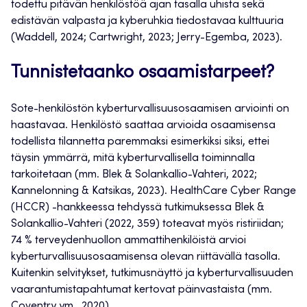
todettu pitävän henkilöstöä ajan tasalla uhista sekä
edistävän valpasta ja kyberuhkia tiedostavaa kulttuuria
(Waddell, 2024; Cartwright, 2023; Jerry-Egemba, 2023).
Tunnistetaanko osaamistarpeet?
Sote-henkilöstön kyberturvallisuusosaamisen arviointi on
haastavaa. Henkilöstö saattaa arvioida osaamisensa
todellista tilannetta paremmaksi esimerkiksi siksi, ettei
täysin ymmärrä, mitä kyberturvallisella toiminnalla
tarkoitetaan (mm. Blek & Solankallio-Vahteri, 2022;
Kannelonning & Katsikas, 2023). HealthCare Cyber Range
(HCCR) -hankkeessa tehdyssä tutkimuksessa Blek &
Solankallio-Vahteri (2022, 359) toteavat myös ristiriidan;
74 % terveydenhuollon ammattihenkilöistä arvioi
kyberturvallisuusosaamisensa olevan riittävällä tasolla.
Kuitenkin selvitykset, tutkimusnäyttö ja kyberturvallisuuden
vaarantumistapahtumat kertovat päinvastaista (mm.
Coventry ym., 2020).