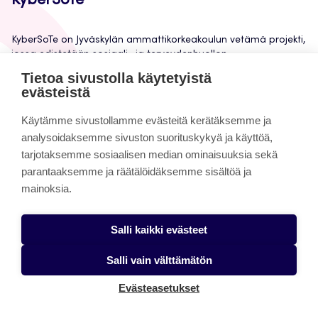
KyberSoTe
KyberSoTe on Jyväskylän ammattikorkeakoulun vetämä projekti,
jossa edistetään sosiaali- ja terveydenhuollon
organisaatioiden varautumista kyberuhkiin, palveluiden
Tietoa sivustolla käytetyistä
jatkuvuutta sekä potilasturvallisuutta kahdesta näkökulmasta.
evästeistä
Projektissa lisätään sote-alan ammattilaisten
kyberturvallisuusosaamista ja kyberturvallisten toimintamallien
Käytämme sivustollamme evästeitä kerätäksemme ja
käyttöä sekä vahvistetaan sote-alan ja tietohallinnon
analysoidaksemme sivuston suorituskykyä ja käyttöä,
ammattilaisten välistä yhteistyötä kyberturvallisuuden osalta.
tarjotaksemme sosiaalisen median ominaisuuksia sekä
Projektin osatoteuttajina ovat Laurea sekä Tampereen ja Turun
ammattikorkeakoulut, ja sitä toteutetaan yhteistyössä viiden
parantaaksemme ja räätälöidäksemme sisältöä ja
hyvinvointialueen kanssa. Projektia rahoitetaan
mainoksia.
Huoltovarmuuskeskuksen Digitaalinen turvallisuus 2030 -
ohjelmasta.
Salli kaikki evästeet
Artikkelissa mainitut havainnekuvat, sekä muut KyberSoTe-
projektissa kehitetyt materiaalit sosiaali- ja terveysalan
Salli vain välttämätön
kyberturvallisuuden vahvistamiseksi löydät hankkeen
verkkosivuilta osiosta Kyberturvallisuuden työkalupakki
Evästeasetukset
(täydentymässä vuoden 2026 aikana).