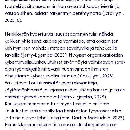
työntekijä, sitä useammin hän avaa sähköpostiviestin ja
vastaa siihen, asiaan tarkemmin perehtymättä (Jalali ym.,
2020, 8).
Henkilöstön kyberturvallisuusosaaminen tulisi nähdä
kaikkien yhteisenä asiana ja varmistaa, että osaamisen
kehittyminen mahdollistetaan soveltuvilla ja tehokkailla
tavoilla (Jerry-Egemba, 2023). Nykyiset organisaatioiden
kyberturvallisuuskoulutukset eivät näytä valmistavan sote-
alan työntekijöitä riittävästi huomioimaan ihmisten
aiheuttamia kyberturvallisuusuhkia (Kioskli ym., 2023).
Vaikuttavat koulutussisällöt ovat relevantteja,
käytännönläheisiä ja linjassa niiden uhkien kanssa, joita eri
ammattiryhmät kohtaavat (Jerry-Egemba, 2023).
Koulutustoimenpiteitä tulisi myös testien ja erillisten
koulutusten lisäksi sisällyttää henkilöstön työprosesseihin,
jotta ne olisivat tehokkaita (mm. Darti & Mohiuddin, 2023).
Esimerkiksi simuloitujen tietojenkalasteluharjoitusten on