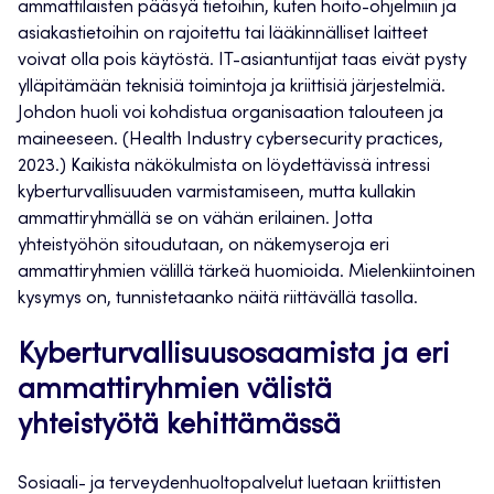
ammattilaisten pääsyä tietoihin, kuten hoito-ohjelmiin ja
asiakastietoihin on rajoitettu tai lääkinnälliset laitteet
voivat olla pois käytöstä. IT-asiantuntijat taas eivät pysty
ylläpitämään teknisiä toimintoja ja kriittisiä järjestelmiä.
Johdon huoli voi kohdistua organisaation talouteen ja
maineeseen. (Health Industry cybersecurity practices,
2023.) Kaikista näkökulmista on löydettävissä intressi
kyberturvallisuuden varmistamiseen, mutta kullakin
ammattiryhmällä se on vähän erilainen. Jotta
yhteistyöhön sitoudutaan, on näkemyseroja eri
ammattiryhmien välillä tärkeä huomioida. Mielenkiintoinen
kysymys on, tunnistetaanko näitä riittävällä tasolla.
Kyberturvallisuusosaamista ja eri
ammattiryhmien välistä
yhteistyötä kehittämässä
Sosiaali- ja terveydenhuoltopalvelut luetaan kriittisten