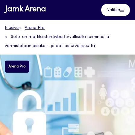
Siirry
Jamk Arena
Valikko
suoraan
sisältöön
Etusivu
Arena Pro
Sote-ammattilaisten kyberturvallisella toiminnalla
varmistetaan asiakas- ja potilasturvallisuutta
Arena Pro