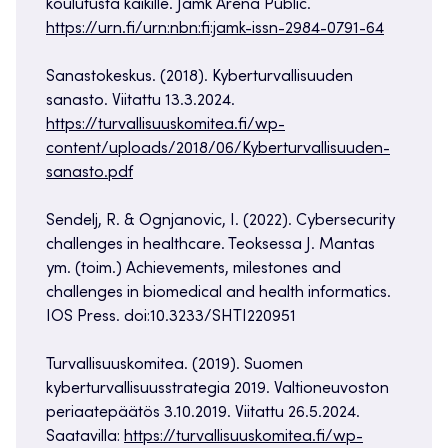
koulutusta kaikille. Jamk Arena Public.
https://urn.fi/urn:nbn:fi:jamk-issn-2984-0791-64
Sanastokeskus. (2018). Kyberturvallisuuden
sanasto. Viitattu 13.3.2024.
https://turvallisuuskomitea.fi/wp-
content/uploads/2018/06/Kyberturvallisuuden-
sanasto.pdf
Sendelj, R. & Ognjanovic, I. (2022). Cybersecurity
challenges in healthcare. Teoksessa J. Mantas
ym. (toim.) Achievements, milestones and
challenges in biomedical and health informatics.
IOS Press. doi:10.3233/SHTI220951
Turvallisuuskomitea. (2019). Suomen
kyberturvallisuusstrategia 2019. Valtioneuvoston
periaatepäätös 3.10.2019. Viitattu 26.5.2024.
Saatavilla:
https://turvallisuuskomitea.fi/wp-