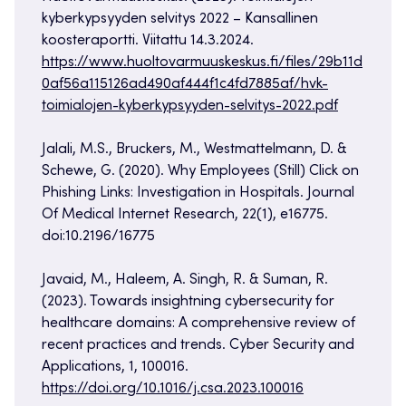
kyberkypsyyden selvitys 2022 – Kansallinen
koosteraportti. Viitattu 14.3.2024.
https://www.huoltovarmuuskeskus.fi/files/29b11d
0af56a115126ad490af444f1c4fd7885af/hvk-
toimialojen-kyberkypsyyden-selvitys-2022.pdf
Jalali, M.S., Bruckers, M., Westmattelmann, D. &
Schewe, G. (2020). Why Employees (Still) Click on
Phishing Links: Investigation in Hospitals. Journal
Of Medical Internet Research, 22(1), e16775.
doi:10.2196/16775
Javaid, M., Haleem, A. Singh, R. & Suman, R.
(2023). Towards insightning cybersecurity for
healthcare domains: A comprehensive review of
recent practices and trends. Cyber Security and
Applications, 1, 100016.
https://doi.org/10.1016/j.csa.2023.100016