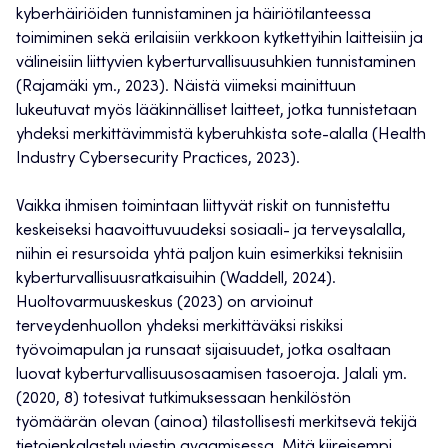
kyberhäiriöiden tunnistaminen ja häiriötilanteessa
toimiminen sekä erilaisiin verkkoon kytkettyihin laitteisiin ja
välineisiin liittyvien kyberturvallisuusuhkien tunnistaminen
(Rajamäki ym., 2023). Näistä viimeksi mainittuun
lukeutuvat myös lääkinnälliset laitteet, jotka tunnistetaan
yhdeksi merkittävimmistä kyberuhkista sote-alalla (Health
Industry Cybersecurity Practices, 2023).
Vaikka ihmisen toimintaan liittyvät riskit on tunnistettu
keskeiseksi haavoittuvuudeksi sosiaali- ja terveysalalla,
niihin ei resursoida yhtä paljon kuin esimerkiksi teknisiin
kyberturvallisuusratkaisuihin (Waddell, 2024).
Huoltovarmuuskeskus (2023) on arvioinut
terveydenhuollon yhdeksi merkittäväksi riskiksi
työvoimapulan ja runsaat sijaisuudet, jotka osaltaan
luovat kyberturvallisuusosaamisen tasoeroja. Jalali ym.
(2020, 8) totesivat tutkimuksessaan henkilöstön
työmäärän olevan (ainoa) tilastollisesti merkitsevä tekijä
tietojenkalasteluviestin avaamisessa. Mitä kiireisempi