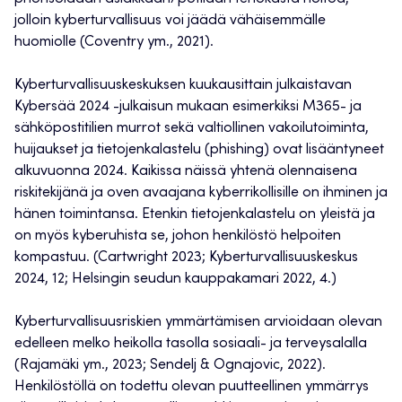
jolloin kyberturvallisuus voi jäädä vähäisemmälle
huomiolle (Coventry ym., 2021).
Kyberturvallisuuskeskuksen kuukausittain julkaistavan
Kybersää 2024 -julkaisun mukaan esimerkiksi M365- ja
sähköpostitilien murrot sekä valtiollinen vakoilutoiminta,
huijaukset ja tietojenkalastelu (phishing) ovat lisääntyneet
alkuvuonna 2024. Kaikissa näissä yhtenä olennaisena
riskitekijänä ja oven avaajana kyberrikollisille on ihminen ja
hänen toimintansa. Etenkin tietojenkalastelu on yleistä ja
on myös kyberuhista se, johon henkilöstö helpoiten
kompastuu. (Cartwright 2023; Kyberturvallisuuskeskus
2024, 12; Helsingin seudun kauppakamari 2022, 4.)
Kyberturvallisuusriskien ymmärtämisen arvioidaan olevan
edelleen melko heikolla tasolla sosiaali- ja terveysalalla
(Rajamäki ym., 2023; Sendelj & Ognajovic, 2022).
Henkilöstöllä on todettu olevan puutteellinen ymmärrys