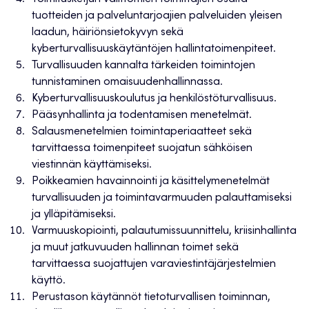
tuotteiden ja palveluntarjoajien palveluiden yleisen
laadun, häiriönsietokyvyn sekä
kyberturvallisuuskäytäntöjen hallintatoimenpiteet.
Turvallisuuden kannalta tärkeiden toimintojen
tunnistaminen omaisuudenhallinnassa.
Kyberturvallisuuskoulutus ja henkilöstöturvallisuus.
Pääsynhallinta ja todentamisen menetelmät.
Salausmenetelmien toimintaperiaatteet sekä
tarvittaessa toimenpiteet suojatun sähköisen
viestinnän käyttämiseksi.
Poikkeamien havainnointi ja käsittelymenetelmät
turvallisuuden ja toimintavarmuuden palauttamiseksi
ja ylläpitämiseksi.
Varmuuskopiointi, palautumissuunnittelu, kriisinhallinta
ja muut jatkuvuuden hallinnan toimet sekä
tarvittaessa suojattujen varaviestintäjärjestelmien
käyttö.
Perustason käytännöt tietoturvallisen toiminnan,