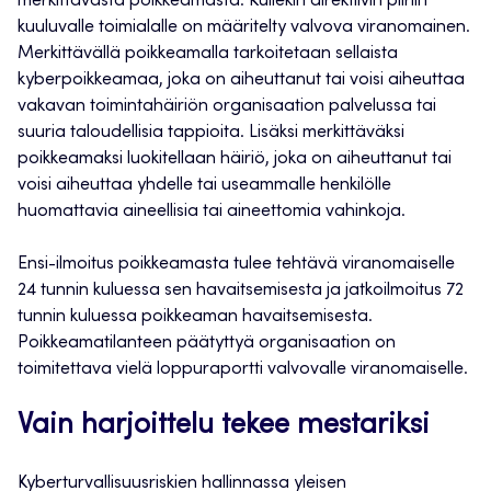
merkittävästä poikkeamasta. Kullekin direktiivin piiriin
kuuluvalle toimialalle on määritelty valvova viranomainen.
Merkittävällä poikkeamalla tarkoitetaan sellaista
kyberpoikkeamaa, joka on aiheuttanut tai voisi aiheuttaa
vakavan toimintahäiriön organisaation palvelussa tai
suuria taloudellisia tappioita. Lisäksi merkittäväksi
poikkeamaksi luokitellaan häiriö, joka on aiheuttanut tai
voisi aiheuttaa yhdelle tai useammalle henkilölle
huomattavia aineellisia tai aineettomia vahinkoja.
Ensi-ilmoitus poikkeamasta tulee tehtävä viranomaiselle
24 tunnin kuluessa sen havaitsemisesta ja jatkoilmoitus 72
tunnin kuluessa poikkeaman havaitsemisesta.
Poikkeamatilanteen päätyttyä organisaation on
toimitettava vielä loppuraportti valvovalle viranomaiselle.
Vain harjoittelu tekee mestariksi
Kyberturvallisuusriskien hallinnassa yleisen