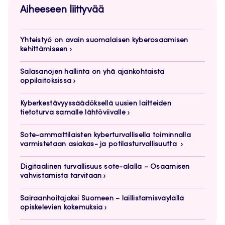
Aiheeseen liittyvää
Yhteistyö on avain suomalaisen kyberosaamisen
kehittämiseen
Salasanojen hallinta on yhä ajankohtaista
oppilaitoksissa
Kyberkestävyyssäädöksellä uusien laitteiden
tietoturva samalle lähtöviivalle
Sote-ammattilaisten kyberturvallisella toiminnalla
varmistetaan asiakas- ja potilasturvallisuutta
Digitaalinen turvallisuus sote-alalla – Osaamisen
vahvistamista tarvitaan
Sairaanhoitajaksi Suomeen – laillistamisväylällä
opiskelevien kokemuksia