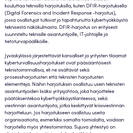
kouluttaa teknisillä harjoituksilla, kuten DFIR-harjoituksella
(Digital Forensics and Incident Response -harjoitus),
jossa osallistujat tutkivat jo tapahtunutta kyberhyökkäystä
teknisestä näkökulmasta. DFIR-harjoitus on erityisesti
suunniteltu teknisille asiantuntijoille, IT-johtajille ja
tietoturvapäälliköille.
Jyväskylässä järjestettävät kansalliset ja yritysten tilaamat
kyberturvallisuusharjoitukset ovat pääsääntöisesti
teknistoiminnallisia, eli ne sisältävät sekä
prosessiharjoitusten että teknisten harjoitusten
elementtejä. Näihin harjoituksiin osallistuu usein teknisten
asiantuntijoiden lisäksi yritysjohtoa, joka harjoittelee
päätöksentekoa kyberhyökkäystilanteessa, sekä
viestinnän asiantuntijoita, jotka keskittyvät kriisiviestinnän
harjoitteluun. Jos harjoitukseen osallistuu useita
organisaatioita, esimerkiksi samalta toimialalta, voidaan
harjoitella myös yhteistoimintaa. Sujuva yhteistyö on