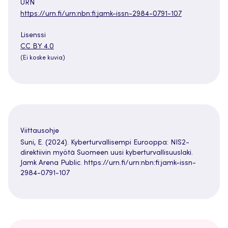
URN
https://urn.fi/urn:nbn:fi:jamk-issn-2984-0791-107
Lisenssi
Avautuu
CC BY 4.0
uuteen
(Ei koske kuvia)
välilehteen
Viittausohje
Suni, E. (2024). Kyberturvallisempi Eurooppa: NIS2-
direktiivin myötä Suomeen uusi kyberturvallisuuslaki.
Jamk Arena Public. https://urn.fi/urn:nbn:fi:jamk-issn-
2984-0791-107