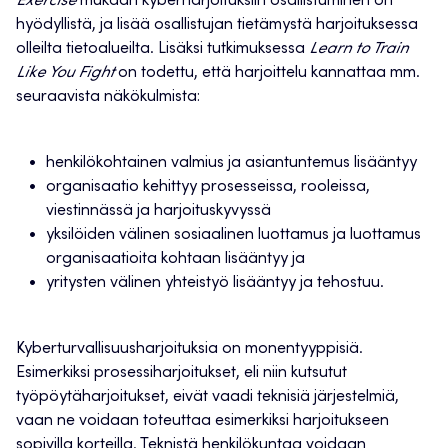
Exercise
mukaan kyberharjoituksiin osallistuminen on
hyödyllistä, ja lisää osallistujan tietämystä harjoituksessa
olleilta tietoalueilta. Lisäksi tutkimuksessa
Learn to Train
Like You Fight
on todettu, että harjoittelu kannattaa mm.
seuraavista näkökulmista:
henkilökohtainen valmius ja asiantuntemus lisääntyy
organisaatio kehittyy prosesseissa, rooleissa,
viestinnässä ja harjoituskyvyssä
yksilöiden välinen sosiaalinen luottamus ja luottamus
organisaatioita kohtaan lisääntyy ja
yritysten välinen yhteistyö lisääntyy ja tehostuu.
Kyberturvallisuusharjoituksia on monentyyppisiä.
Esimerkiksi prosessiharjoitukset, eli niin kutsutut
työpöytäharjoitukset, eivät vaadi teknisiä järjestelmiä,
vaan ne voidaan toteuttaa esimerkiksi harjoitukseen
sopivilla korteilla. Teknistä henkilökuntaa voidaan