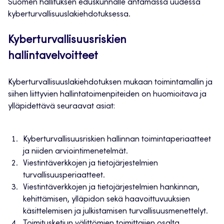
Suomen hallituksen eduskunnalle antamassa uudessa
kyberturvallisuuslakiehdotuksessa.
Kyberturvallisuusriskien
hallintavelvoitteet
Kyberturvallisuuslakiehdotuksen mukaan toimintamallin ja
siihen liittyvien hallintatoimenpiteiden on huomioitava ja
ylläpidettävä seuraavat asiat:
Kyberturvallisuusriskien hallinnan toimintaperiaatteet
ja niiden arviointimenetelmät.
Viestintäverkkojen ja tietojärjestelmien
turvallisuusperiaatteet.
Viestintäverkkojen ja tietojärjestelmien hankinnan,
kehittämisen, ylläpidon sekä haavoittuvuuksien
käsittelemisen ja julkistamisen turvallisuusmenettelyt.
Toimitusketjun välittömien toimittajien osalta