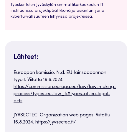
Työskentelen Jyväskylän ammattikorkeakoulun IT-
instituutissa projektipäällikkönä ja asiantuntijana
kyberturvallisuuteen liittyvissä projekteissa.
Lähteet:
Euroopan komissio. N.d. EU-lainsäädännön
tyypit. Viitattu 19.6.2024.
https://commission.europa.eu/law/law-making-
process/types-eu-law_fi#types-of-eu-legal-
acts
JYVSECTEC. Organization web pages. Viitattu
16.8.2024.
https://jyvsectec.fi/