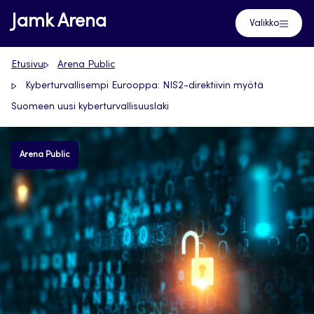
Siirry
Jamk Arena
Valikko
suoraan
sisältöön
Etusivu
Arena Public
Kyberturvallisempi Eurooppa: NIS2-direktiivin myötä
Suomeen uusi kyberturvallisuuslaki
Arena Public