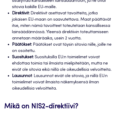
sisällyttää kansalliseen lainsäädäntöön, ja ne ovat
sitovia kaikille EU-maille.
Direktiivit:
Direktiivit asettavat tavoitteita, jotka
jokaisen EU-maan on saavutettava. Maat päättävät
itse, miten nämä tavoitteet toteutetaan kansallisessa
lainsäädännössä. Yleensä direktiivin toteuttamiseen
annetaan määräaika, usein 2 vuotta.
Päätökset:
Päätökset ovat täysin sitovia niille, joille ne
on osoitettu.
Suositukset:
Suosituksilla EU:n toimielimet voivat
ehdottaa toimia tai ilmaista mielipiteitään, mutta ne
eivät ole sitovia eikä niillä ole oikeudellisia velvoitteita.
Lausunnot
: Lausunnot eivät ole sitovia, ja niillä EU:n
toimielimet voivat ilmaista näkemyksensä ilman
oikeudellisia velvoitteita.
Mikä on NIS2-direktiivi?