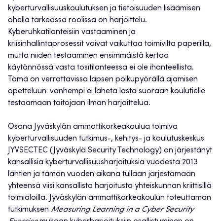
kyberturvallisuuskoulutuksen ja tietoisuuden lisäämisen
ohella tärkeässä roolissa on harjoittelu.
Kyberuhkatilanteisiin vastaaminen ja
kriisinhallintaprosessit voivat vaikuttaa toimivilta paperilla,
mutta niiden testaaminen ensimmäistä kertaa
käytännössä vasta tositilanteessa ei ole ihanteellista.
Tämä on verrattavissa lapsen polkupyörällä ajamisen
opetteluun: vanhempi ei lähetä lasta suoraan koulutielle
testaamaan taitojaan ilman harjoittelua.
Osana Jyväskylän ammattikorkeakoulua toimiva
kyberturvallisuuden tutkimus-, kehitys- ja koulutuskeskus
JYVSECTEC (Jyväskylä Security Technology) on järjestänyt
kansallisia kyberturvallisuusharjoituksia vuodesta 2013
lähtien ja tämän vuoden aikana tullaan järjestämään
yhteensä viisi kansallista harjoitusta yhteiskunnan kriittisillä
toimialoilla. Jyväskylän ammattikorkeakoulun toteuttaman
tutkimuksen
Measuring Learning in a Cyber Security