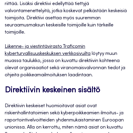
riittää. Lisäksi direktiivi edellyttää tiettyjä
valvontamenettelyitä, jotka koskevat pelkästään keskeisiä
toimijoita. Direktiivi asettaa myös suuremman
seuraamusmaksun keskeisille toimijoille kuin tärkeille
toimijoille.
Liikenne- ja viestintävirasto Traficomin
kyberturvallisuuskeskuksen verkkosivuilta
löytyy muun
muassa taulukko, jossa on kuvattu direktiivin kohteena
olevat organisaatiot sekä viranomaisvalvonnan tiedot ja
ohjeita poikkeamailmoituksen laadintaan.
Direktiivin keskeinen sisältö
Direktiivin keskeiset huomioitavat asiat ovat
riskienhallintatoimien sekä kyberpoikkeamien ilmoitus- ja
raportointivelvoitteiden yhdenmukaistaminen Euroopan
unionissa. Alla on kerrottu, miten nämä asiat on kuvattu