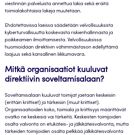
viestinnän palveluista annettua lakia sekä eräitä
toimialakohtaisia lakeja muutetaan.
Ehdotettavissa laeissa säädetään velvollisuuksista
kyberturvallisuutta koskevasta riskienhallinnasta ja
poikkeamien ilmoittamisesta. Velvollisuuksissa
huomioidaan direktiivin vähimmäistason edellyttämä
laajuus sekä kansallinen liikkumavara.
Mitkä organisaatiot kuuluvat
direktiivin soveltamisalaan?
Soveltamisalaan kuuluvat toimijat jaetaan keskeisiin
(erittäin kriittiset) ja tärkeisiin (muut kriittiset).
Organisaatioiden koko, toimiala ja kriittisyys määrittävät
ovatko ne keskeisiä vai tärkeitä. Keskeisten toimijoiden
osalta valvonta on etukäteis- ja jälkikäteisvalvonta, mutta
tärkeiden toimijoiden osalta pelkkää jälkikäteisvalvonta