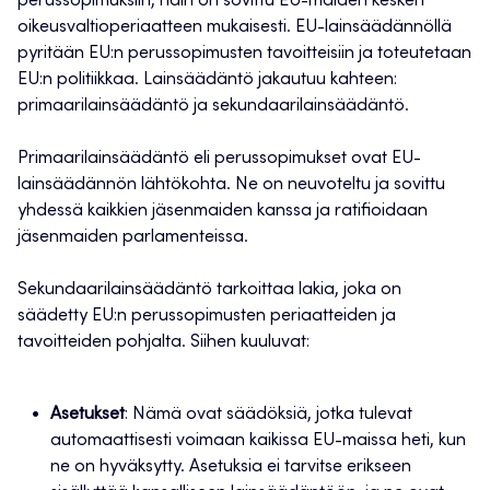
perussopimuksiin, näin on sovittu EU-maiden kesken
oikeusvaltioperiaatteen mukaisesti. EU-lainsäädännöllä
pyritään EU:n perussopimusten tavoitteisiin ja toteutetaan
EU:n politiikkaa. Lainsäädäntö jakautuu kahteen:
primaarilainsäädäntö ja sekundaarilainsäädäntö.
Primaarilainsäädäntö eli perussopimukset ovat EU-
lainsäädännön lähtökohta. Ne on neuvoteltu ja sovittu
yhdessä kaikkien jäsenmaiden kanssa ja ratifioidaan
jäsenmaiden parlamenteissa.
Sekundaarilainsäädäntö tarkoittaa lakia, joka on
säädetty EU:n perussopimusten periaatteiden ja
tavoitteiden pohjalta. Siihen kuuluvat:
Asetukset
: Nämä ovat säädöksiä, jotka tulevat
automaattisesti voimaan kaikissa EU-maissa heti, kun
ne on hyväksytty. Asetuksia ei tarvitse erikseen