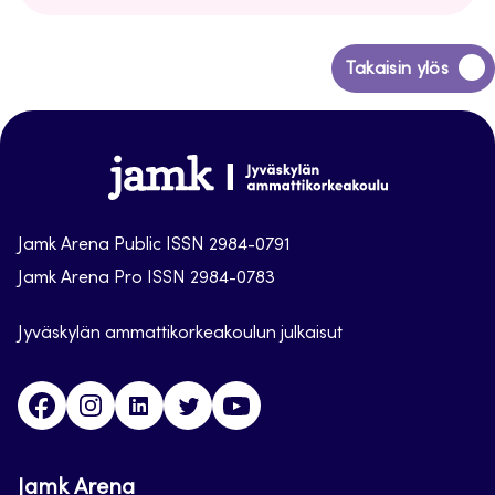
Siirry
Takaisin ylös
takaisin
sivun
alkuun
Jamk
Arena
Jamk Arena Public ISSN 2984-0791
Jamk Arena Pro ISSN 2984-0783
Jyväskylän ammattikorkeakoulun julkaisut
Facebook
Instagram
Linkedin
Twitter
Youtube
Jamk Arena