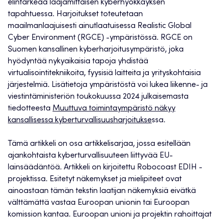
elintärkeää laajamittaisen kyberhyökkäyksen
tapahtuessa. Harjoitukset toteutetaan
maailmanlaajuisesti ainutlaatuisessa Realistic Global
Cyber Environment (RGCE) -ympäristössä. RGCE on
Suomen kansallinen kyberharjoitusympäristö, joka
hyödyntää nykyaikaisia tapoja yhdistää
virtualisointitekniikoita, fyysisiä laitteita ja yrityskohtaisia
järjestelmiä. Lisätietoja ympäristöstä voi lukea liikenne- ja
viestintäministeriön toukokuussa 2024 julkaisemasta
tiedotteesta
Muuttuva toimintaympäristö näkyy
kansallisessa kyberturvallisuusharjoitukse
ssa.
Tämä artikkeli on osa artikkelisarjaa, jossa esitellään
ajankohtaista kyberturvallisuuteen liittyvää EU-
lainsäädäntöä. Artikkeli on kirjoitettu Robocoast EDIH -
projektissa. Esitetyt näkemykset ja mielipiteet ovat
ainoastaan tämän tekstin laatijan näkemyksiä eivätkä
välttämättä vastaa Euroopan unionin tai Euroopan
komission kantaa. Euroopan unioni ja projektin rahoittajat