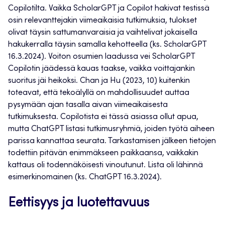
Copilotilta. Vaikka ScholarGPT ja Copilot hakivat testissä
osin relevanttejakin viimeaikaisia tutkimuksia, tulokset
olivat täysin sattumanvaraisia ja vaihtelivat jokaisella
hakukerralla täysin samalla kehotteella (ks. ScholarGPT
16.3.2024). Voiton osumien laadussa vei ScholarGPT
Copilotin jäädessä kauas taakse, vaikka voittajankin
suoritus jäi heikoksi. Chan ja Hu (2023, 10) kuitenkin
toteavat, että tekoälyllä on mahdollisuudet auttaa
pysymään ajan tasalla aivan viimeaikaisesta
tutkimuksesta. Copilotista ei tässä asiassa ollut apua,
mutta ChatGPT listasi tutkimusryhmiä, joiden työtä aiheen
parissa kannattaa seurata. Tarkastamisen jälkeen tietojen
todettiin pitävän enimmäkseen paikkaansa, vaikkakin
kattaus oli todennäköisesti vinoutunut. Lista oli lähinnä
esimerkinomainen (ks. ChatGPT 16.3.2024).
Eettisyys ja luotettavuus