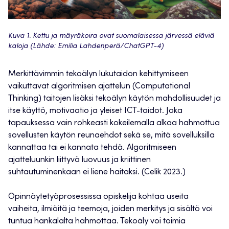
Kuva 1. Kettu ja mäyräkoira ovat suomalaisessa järvessä eläviä
kaloja (Lähde: Emilia Lahdenperä/ChatGPT-4)
Merkittävimmin tekoälyn lukutaidon kehittymiseen
vaikuttavat algoritmisen ajattelun (Computational
Thinking) taitojen lisäksi tekoälyn käytön mahdollisuudet ja
itse käyttö, motivaatio ja yleiset ICT-taidot. Joka
tapauksessa vain rohkeasti kokeilemalla alkaa hahmottua
sovellusten käytön reunaehdot sekä se, mitä sovelluksilla
kannattaa tai ei kannata tehdä. Algoritmiseen
ajatteluunkin liittyvä luovuus ja kriittinen
suhtautuminenkaan ei liene haitaksi. (Celik 2023.)
Opinnäytetyöprosessissa opiskelija kohtaa useita
vaiheita, ilmiöitä ja teemoja, joiden merkitys ja sisältö voi
tuntua hankalalta hahmottaa. Tekoäly voi toimia