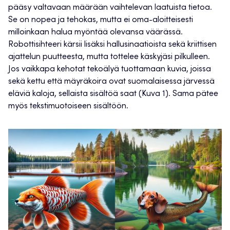
pääsy valtavaan määrään vaihtelevan laatuista tietoa.
Se on nopea ja tehokas, mutta ei oma-aloitteisesti
milloinkaan halua myöntää olevansa väärässä.
Robottisihteeri kärsii lisäksi hallusinaatioista sekä kriittisen
ajattelun puutteesta, mutta tottelee käskyjäsi pilkulleen.
Jos vaikkapa kehotat tekoälyä tuottamaan kuvia, joissa
sekä kettu että mäyräkoira ovat suomalaisessa järvessä
eläviä kaloja, sellaista sisältöä saat (Kuva 1). Sama pätee
myös tekstimuotoiseen sisältöön.