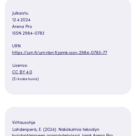
Julkaistu
12.4.2024
Arena Pro
ISSN 2984-0783
URN
https://urn.fi/urn:nbn:fi:jamk-issn-2984-0783-77
Lisenssi
CC BY 4.0
(Ei koske kuvia)
Viittausohje
Lahdenperä, E. (2024). Näkökulmia tekoälyn