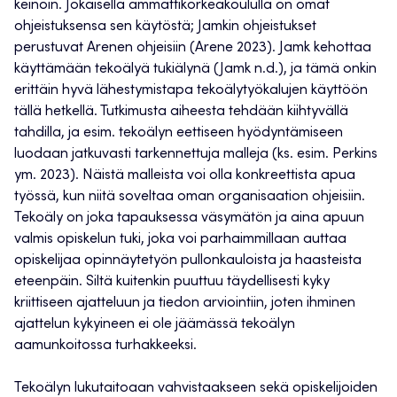
keinoin. Jokaisella ammattikorkeakoululla on omat
ohjeistuksensa sen käytöstä; Jamkin ohjeistukset
perustuvat Arenen ohjeisiin (Arene 2023). Jamk kehottaa
käyttämään tekoälyä tukiälynä (Jamk n.d.), ja tämä onkin
erittäin hyvä lähestymistapa tekoälytyökalujen käyttöön
tällä hetkellä. Tutkimusta aiheesta tehdään kiihtyvällä
tahdilla, ja esim. tekoälyn eettiseen hyödyntämiseen
luodaan jatkuvasti tarkennettuja malleja (ks. esim. Perkins
ym. 2023). Näistä malleista voi olla konkreettista apua
työssä, kun niitä soveltaa oman organisaation ohjeisiin.
Tekoäly on joka tapauksessa väsymätön ja aina apuun
valmis opiskelun tuki, joka voi parhaimmillaan auttaa
opiskelijaa opinnäytetyön pullonkauloista ja haasteista
eteenpäin. Siltä kuitenkin puuttuu täydellisesti kyky
kriittiseen ajatteluun ja tiedon arviointiin, joten ihminen
ajattelun kykyineen ei ole jäämässä tekoälyn
aamunkoitossa turhakkeeksi.
Tekoälyn lukutaitoaan vahvistaakseen sekä opiskelijoiden