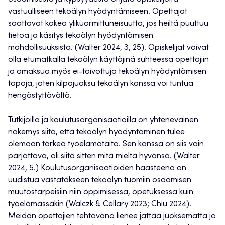
vastuulliseen tekoälyn hyödyntämiseen. Opettajat
saattavat kokea ylikuormittuneisuutta, jos heiltä puuttuu
tietoa ja käsitys tekoälyn hyödyntämisen
mahdollisuuksista. (Walter 2024, 3, 25). Opiskelijat voivat
olla etumatkalla tekoälyn käyttäjinä suhteessa opettajiin
ja omaksua myös ei-toivottuja tekoälyn hyödyntämisen
tapoja, joten kilpajuoksu tekoälyn kanssa voi tuntua
hengästyttävältä.
Tutkijoilla ja koulutusorganisaatioilla on yhteneväinen
näkemys siitä, että tekoälyn hyödyntäminen tulee
olemaan tärkeä työelämätaito. Sen kanssa on siis vain
pärjättävä, oli siitä sitten mitä mieltä hyvänsä. (Walter
2024, 5.) Koulutusorganisaatioiden haasteena on
uudistua vastatakseen tekoälyn tuomiin osaamisen
muutostarpeisiin niin oppimisessa, opetuksessa kuin
työelämässäkin (Walczk & Cellary 2023; Chiu 2024).
Meidän opettajien tehtävänä lienee jättää juoksematta jo