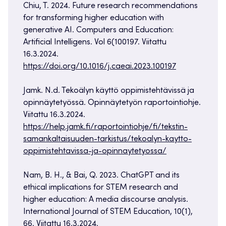
Chiu, T. 2024. Future research recommendations
for transforming higher education with
generative AI. Computers and Education:
Artificial Intelligens. Vol 6(100197. Viitattu
16.3.2024.
https://doi.org/10.1016/j.caeai.2023.100197
Jamk. N.d. Tekoälyn käyttö oppimistehtävissä ja
opinnäytetyössä. Opinnäytetyön raportointiohje.
Viitattu 16.3.2024.
https://help.jamk.fi/raportointiohje/fi/tekstin-
samankaltaisuuden-tarkistus/tekoalyn-kaytto-
oppimistehtavissa-ja-opinnaytetyossa/
Nam, B. H., & Bai, Q. 2023. ChatGPT and its
ethical implications for STEM research and
higher education: A media discourse analysis.
International Journal of STEM Education, 10(1),
66. Viitattu 16.3.2024.