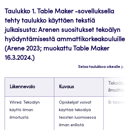
Taulukko 1. Table Maker -sovelluksella
tehty taulukko käyttäen tekstiä
julkaisusta: Arenen suositukset tekoälyn
hyödyntämisestä ammattikorkeakouluille
(Arene 2023; muokattu Table Maker
16.3.2024.)
Selaa taulukkoa oikealle
Tekoälyst
Liikennevalo
Kuvaus
ilmoittami
Vihreä: Tekoälyn
Opiskelijat voivat
Ei tarpeen.
käyttö ilman
käyttää tekoälyä
ilmoitusta
teosten luomisessa
ilman erillistä