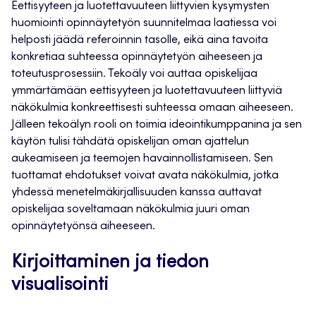
Eettisyyteen ja luotettavuuteen liittyvien kysymysten
huomiointi opinnäytetyön suunnitelmaa laatiessa voi
helposti jäädä referoinnin tasolle, eikä aina tavoita
konkretiaa suhteessa opinnäytetyön aiheeseen ja
toteutusprosessiin. Tekoäly voi auttaa opiskelijaa
ymmärtämään eettisyyteen ja luotettavuuteen liittyviä
näkökulmia konkreettisesti suhteessa omaan aiheeseen.
Jälleen tekoälyn rooli on toimia ideointikumppanina ja sen
käytön tulisi tähdätä opiskelijan oman ajattelun
aukeamiseen ja teemojen havainnollistamiseen. Sen
tuottamat ehdotukset voivat avata näkökulmia, jotka
yhdessä menetelmäkirjallisuuden kanssa auttavat
opiskelijaa soveltamaan näkökulmia juuri oman
opinnäytetyönsä aiheeseen.
Kirjoittaminen ja tiedon
visualisointi