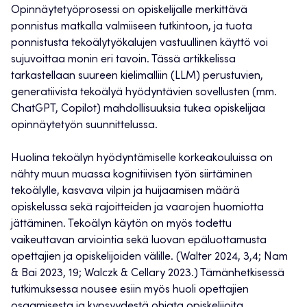
Opinnäytetyöprosessi on opiskelijalle merkittävä
ponnistus matkalla valmiiseen tutkintoon, ja tuota
ponnistusta tekoälytyökalujen vastuullinen käyttö voi
sujuvoittaa monin eri tavoin. Tässä artikkelissa
tarkastellaan suureen kielimalliin (LLM) perustuvien,
generatiivista tekoälyä hyödyntävien sovellusten (mm.
ChatGPT, Copilot) mahdollisuuksia tukea opiskelijaa
opinnäytetyön suunnittelussa.
Huolina tekoälyn hyödyntämiselle korkeakouluissa on
nähty muun muassa kognitiivisen työn siirtäminen
tekoälylle, kasvava vilpin ja huijaamisen määrä
opiskelussa sekä rajoitteiden ja vaarojen huomiotta
jättäminen. Tekoälyn käytön on myös todettu
vaikeuttavan arviointia sekä luovan epäluottamusta
opettajien ja opiskelijoiden välille. (Walter 2024, 3,4; Nam
& Bai 2023, 19; Walczk & Cellary 2023.) Tämänhetkisessä
tutkimuksessa nousee esiin myös huoli opettajien
osaamisesta ja kypsyydestä ohjata opiskelijoita