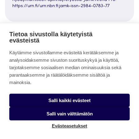
hyödyntämiseen opinnäytetyössä. Jamk Arena Pro.
https://urn.fi/urn:nbn:fi:jamk-issn-2984-0783-77
Tietoa sivustolla käytetyistä
evästeistä
Aiheeseen liittyvää
Käytämme sivustollamme evästeitä kerätäksemme ja
analysoidaksemme sivuston suorituskykyä ja käyttöä,
Opiskelijoiden kokemuksia: liikuntaneuvonta voi
tarjotaksemme sosiaalisen median ominaisuuksia sekä
muuttaa enemmän kuin pelkkiä liikuntatottumuksia
parantaaksemme ja räätälöidäksemme sisältöä ja
mainoksia.
Tekoäly ja robotiikka matkailu- ja ravitsemisalalla –
keskellä asenteiden ja osaamisen murrosta
Salli kaikki evästeet
Tietoturvallinen tekoäly organisaatioissa: avoimien
kielimallien mahdollisuudet ja rajoitteet
Salli vain välttämätön
Generatiivinen tekoäly muuttaa kyberturvallisuuden
Evästeasetukset
analyysityön rakennetta