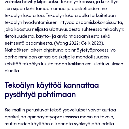
valmiiksi hävitty kilpajuoksu tekoälyn kanssa, ja keskittyä
sen sijaan kehittämään omaa ja opiskelijoidemme
tekoälyn lukutaitoa. Tekoälyn lukutaidolla tarkoitetaan
tekoälyn hyödyntämiseen liittyvää osaamiskokonaisuutta,
joka koostuu neljästä ulottuvuudesta suhteessa tekoälyyn:
tietoisuudesta, käyttö- ja arviointiosaamisesta sekä
eettisestä osaamisesta. (Wang 2022; Celik 2023).
Nähdäkseni oikein ohjattuna opinnäytetyöprosessi voi
parhaimmillaan antaa opiskelijalle mahdollisuuden
kehittää tekoälyn lukutaitoaan kaikkien em. ulottuvuuksien
alueilla.
Tekoälyn käyttöä kannattaa
pysähtyä pohtimaan
Kielimalliin perustuvat tekoälysovellukset voivat auttaa
opiskelijaa opinnäytetyöprosessissa monin eri tavoin,
mutta niiden käyttöön ei kannata syöksyä pää edellä.