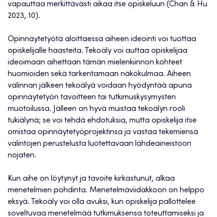
vapauttaa merkittävästi aikaa itse opiskeluun (Chan & Hu
2023, 10).
Opinnäytetyötä aloittaessa aiheen ideointi voi tuottaa
opiskelijalle haasteita. Tekoäly voi auttaa opiskelijaa
ideoimaan aihettaan tämän mielenkiinnon kohteet
huomioiden sekä tarkentamaan näkökulmaa. Aiheen
valinnan jälkeen tekoälyä voidaan hyödyntää apuna
opinnäytetyön tavoitteen tai tutkimuskysymysten
muotoilussa. Jälleen on hyvä muistaa tekoälyn rooli
tukiälynä; se voi tehdä ehdotuksia, mutta opiskelija itse
omistaa opinnäytetyöprojektinsa ja vastaa tekemiensä
valintojen perustelusta luotettavaan lähdeaineistoon
nojaten.
Kun aihe on löytynyt ja tavoite kirkastunut, alkaa
menetelmien pohdinta. Menetelmäviidakkoon on helppo
eksyä. Tekoäly voi olla avuksi, kun opiskelija pallottelee
soveltuvaa menetelmää tutkimuksensa toteuttamiseksi ja