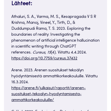
Lähteet:
Athaluri, S. A., Varma, M. S., Kesapragada V S R
Krishna, Manoj, Vineel, Y., Tirth, D., &
Duddumpudi Rama, T. S. 2023. Exploring the
boundaries of reality: Investigating the
phenomenon of artificial intelligence hallucination
in scientific writing through ChatGPT
references.
Cureus, 15
(4). Viitattu 4.4.2024.
https://doi.org/10.7759/cureus.37432
Arene. 2023. Arenen suositukset tekoälyn
hyödyntämisestä ammattikorkeakouluille. Viitattu
16.3.2024.
https://arene.fi/julkaisut/raportit/arenen-
suositukset-tekoalyn-hyodyntamisesta-
ammattikorkeakouluille/