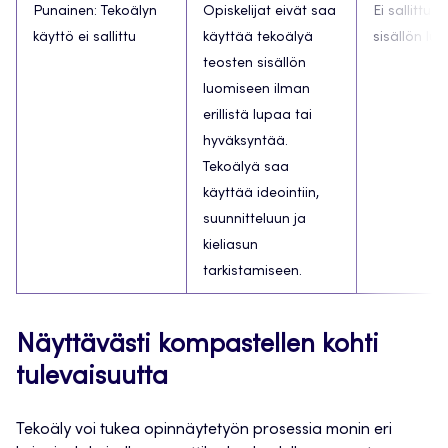
Punainen: Tekoälyn
Opiskelijat eivät saa
Ei sallittu 
käyttö ei sallittu
käyttää tekoälyä
sisällön lu
teosten sisällön
luomiseen ilman
erillistä lupaa tai
hyväksyntää.
Tekoälyä saa
käyttää ideointiin,
suunnitteluun ja
kieliasun
tarkistamiseen.
Näyttävästi kompastellen kohti
tulevaisuutta
Tekoäly voi tukea opinnäytetyön prosessia monin eri