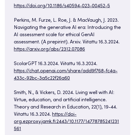
https://doi.org/10.1186/s40594-023-00452-5
Perkins, M. Furze, L. Roe, J. & MacVaugh, J. 2023.
Navigating the generative AI era: Introducing the
AI assessment scale for ethical GenAI
assessment. (A prepirint). Arxiv. Viitattu 16.3.2024.
https://arxiv.org/abs/2312.07086
ScolarGPT 16.3.2024. Viitattu 16.3.2024.
https://chat.openai.com/share/add9f768-fc4a-
433c-92bc-3a5c22f26a60
Smith, N., & Vickers, D. 2024. Living well with AI:
Virtue, education, and artificial intelligence.
Theory and Research in Education, 22(1), 19-44.
Viitattu 16.3.2024.
https://doi-
org.ezproxy.jamk.fi:2443/10.1177/14778785241231
561