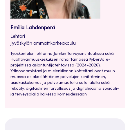
Emilia Lahdenperä
Lehtori
Jyväskylän ammattikorkeakoulu
Työskentelen lehtorina Jamkin Terveysinstituutissa sekä
Huoltovarmuuskeskuksen rahoittamassa KyberSoTe-
projektissa asiantuntijatehtävissä (2024–2026).
Ydinosaamistani ja mielenkiinnon kohteitani ovat muun
muassa asiakaslähtöinen palvelujen kehittäminen,
asiakaskokemus ja palvelumuotoilu sote-alalla sekä
tekoäly, digitaalinen turvallisuus ja digitalisaatio sosiaali-
ja terveysalalla kaikessa komeudessaan.