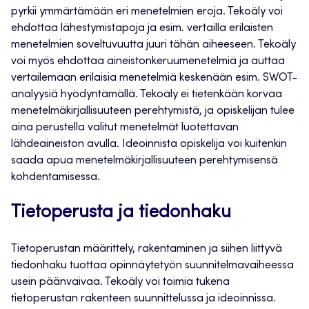
pyrkii ymmärtämään eri menetelmien eroja. Tekoäly voi
ehdottaa lähestymistapoja ja esim. vertailla erilaisten
menetelmien soveltuvuutta juuri tähän aiheeseen. Tekoäly
voi myös ehdottaa aineistonkeruumenetelmiä ja auttaa
vertailemaan erilaisia menetelmiä keskenään esim. SWOT-
analyysiä hyödyntämällä. Tekoäly ei tietenkään korvaa
menetelmäkirjallisuuteen perehtymistä, ja opiskelijan tulee
aina perustella valitut menetelmät luotettavan
lähdeaineiston avulla. Ideoinnista opiskelija voi kuitenkin
saada apua menetelmäkirjallisuuteen perehtymisensä
kohdentamisessa.
Tietoperusta ja tiedonhaku
Tietoperustan määrittely, rakentaminen ja siihen liittyvä
tiedonhaku tuottaa opinnäytetyön suunnitelmavaiheessa
usein päänvaivaa. Tekoäly voi toimia tukena
tietoperustan rakenteen suunnittelussa ja ideoinnissa.