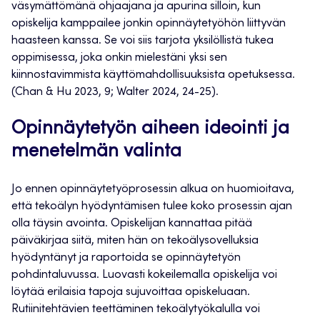
väsymättömänä ohjaajana ja apurina silloin, kun
opiskelija kamppailee jonkin opinnäytetyöhön liittyvän
haasteen kanssa. Se voi siis tarjota yksilöllistä tukea
oppimisessa, joka onkin mielestäni yksi sen
kiinnostavimmista käyttömahdollisuuksista opetuksessa.
(Chan & Hu 2023, 9; Walter 2024, 24-25).
Opinnäytetyön aiheen ideointi ja
menetelmän valinta
Jo ennen opinnäytetyöprosessin alkua on huomioitava,
että tekoälyn hyödyntämisen tulee koko prosessin ajan
olla täysin avointa. Opiskelijan kannattaa pitää
päiväkirjaa siitä, miten hän on tekoälysovelluksia
hyödyntänyt ja raportoida se opinnäytetyön
pohdintaluvussa. Luovasti kokeilemalla opiskelija voi
löytää erilaisia tapoja sujuvoittaa opiskeluaan.
Rutiinitehtävien teettäminen tekoälytyökalulla voi