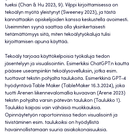
tueksi (Chan & Hu 2023, 9). Vilppi kirjoittamisessa on
tekoälyn myötä yleistynyt (Sweeney 2023), ja tästä
kannattaakin opiskelijoiden kanssa keskustella avoimesti.
Useimmiten syynä saattaa olla yksinkertaisesti
tietämättömyys siitä, miten tekoälytyökaluja tulisi
kirjoittamisen apuna käyttää.
Tekoäly tarjoaa käyttökelpoisia työkaluja tiedon
jäsentelyyn ja visualisointiin. Esimerkiksi ChatGPT:n kautta
pääsee useampiinkin tekoälysovelluksiin, jotka esim.
tuottavat tekstin pohjalta taulukoita. Esimerkkinä GPT-4
hyödyntävä Table Maker (TableMaker 16.3.2024), joka
tuotti Arenen liikennevalomallia kuvaavan (Arene 2023)
tekstin pohjalta varsin pätevän taulukon (Taulukko 1).
Taulukko kaipasi vain vähäisiä muokkauksia.
Opinnäytetyön raportoinnissa tiedon visualisointi ja
tiivistäminen esim. taulukoiksi on hyödyllistä
havainnollistamaan suuria asiakokonaisuuksia.