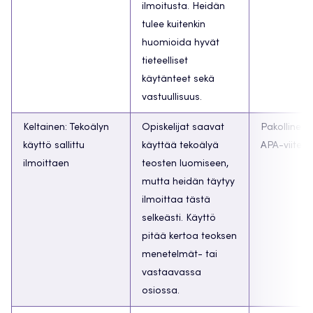
ilmoitusta. Heidän
tulee kuitenkin
huomioida hyvät
tieteelliset
käytänteet sekä
vastuullisuus.
Keltainen: Tekoälyn
Opiskelijat saavat
Pakollinen,
käyttö sallittu
käyttää tekoälyä
APA-viite
ilmoittaen
teosten luomiseen,
mutta heidän täytyy
ilmoittaa tästä
selkeästi. Käyttö
pitää kertoa teoksen
menetelmät- tai
vastaavassa
osiossa.