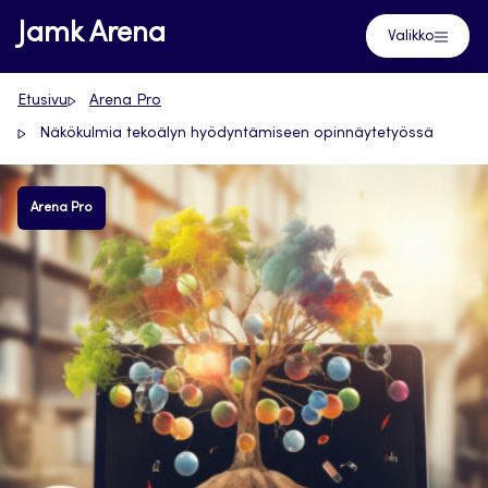
Siirry
Jamk Arena
Valikko
suoraan
sisältöön
Etusivu
Arena Pro
Näkökulmia tekoälyn hyödyntämiseen opinnäytetyössä
Arena Pro