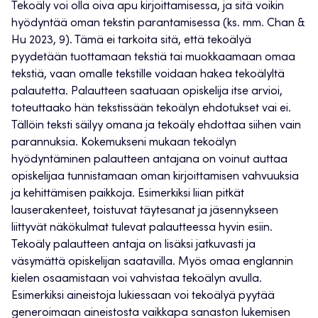
Tekoäly voi olla oiva apu kirjoittamisessa, ja sitä voikin
hyödyntää oman tekstin parantamisessa (ks. mm. Chan &
Hu 2023, 9). Tämä ei tarkoita sitä, että tekoälyä
pyydetään tuottamaan tekstiä tai muokkaamaan omaa
tekstiä, vaan omalle tekstille voidaan hakea tekoälyltä
palautetta. Palautteen saatuaan opiskelija itse arvioi,
toteuttaako hän tekstissään tekoälyn ehdotukset vai ei.
Tällöin teksti säilyy omana ja tekoäly ehdottaa siihen vain
parannuksia. Kokemukseni mukaan tekoälyn
hyödyntäminen palautteen antajana on voinut auttaa
opiskelijaa tunnistamaan oman kirjoittamisen vahvuuksia
ja kehittämisen paikkoja. Esimerkiksi liian pitkät
lauserakenteet, toistuvat täytesanat ja jäsennykseen
liittyvät näkökulmat tulevat palautteessa hyvin esiin.
Tekoäly palautteen antaja on lisäksi jatkuvasti ja
väsymättä opiskelijan saatavilla. Myös omaa englannin
kielen osaamistaan voi vahvistaa tekoälyn avulla.
Esimerkiksi aineistoja lukiessaan voi tekoälyä pyytää
generoimaan aineistosta vaikkapa sanaston lukemisen