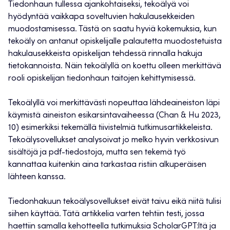
Tiedonhaun tullessa ajankohtaiseksi, tekoälyä voi
hyödyntää vaikkapa soveltuvien hakulausekkeiden
muodostamisessa. Tästä on saatu hyviä kokemuksia, kun
tekoäly on antanut opiskelijalle palautetta muodostetuista
hakulausekkeista opiskelijan tehdessä rinnalla hakuja
tietokannoista. Näin tekoälyllä on koettu olleen merkittävä
rooli opiskelijan tiedonhaun taitojen kehittymisessä.
Tekoälyllä voi merkittävästi nopeuttaa lähdeaineiston läpi
käymistä aineiston esikarsintavaiheessa (Chan & Hu 2023,
10) esimerkiksi tekemällä tiivistelmiä tutkimusartikkeleista.
Tekoälysovellukset analysoivat jo melko hyvin verkkosivun
sisältöjä ja pdf-tiedostoja, mutta sen tekemä työ
kannattaa kuitenkin aina tarkastaa ristiin alkuperäisen
lähteen kanssa.
Tiedonhakuun tekoälysovellukset eivät taivu eikä niitä tulisi
siihen käyttää. Tätä artikkelia varten tehtiin testi, jossa
haettiin samalla kehotteella tutkimuksia ScholarGPT:ltä ja