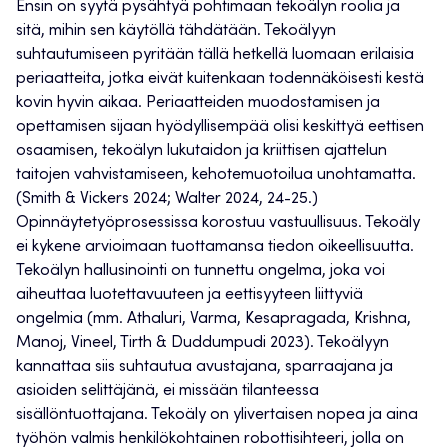
Ensin on syytä pysähtyä pohtimaan tekoälyn roolia ja
sitä, mihin sen käytöllä tähdätään. Tekoälyyn
suhtautumiseen pyritään tällä hetkellä luomaan erilaisia
periaatteita, jotka eivät kuitenkaan todennäköisesti kestä
kovin hyvin aikaa. Periaatteiden muodostamisen ja
opettamisen sijaan hyödyllisempää olisi keskittyä eettisen
osaamisen, tekoälyn lukutaidon ja kriittisen ajattelun
taitojen vahvistamiseen, kehotemuotoilua unohtamatta.
(Smith & Vickers 2024; Walter 2024, 24-25.)
Opinnäytetyöprosessissa korostuu vastuullisuus. Tekoäly
ei kykene arvioimaan tuottamansa tiedon oikeellisuutta.
Tekoälyn hallusinointi on tunnettu ongelma, joka voi
aiheuttaa luotettavuuteen ja eettisyyteen liittyviä
ongelmia (mm. Athaluri, Varma, Kesapragada, Krishna,
Manoj, Vineel, Tirth & Duddumpudi 2023). Tekoälyyn
kannattaa siis suhtautua avustajana, sparraajana ja
asioiden selittäjänä, ei missään tilanteessa
sisällöntuottajana. Tekoäly on ylivertaisen nopea ja aina
työhön valmis henkilökohtainen robottisihteeri, jolla on