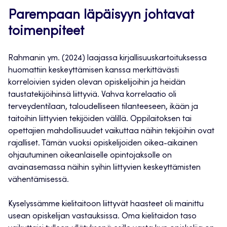
Parempaan läpäisyyn johtavat
toimenpiteet
Rahmanin ym. (2024) laajassa kirjallisuuskartoituksessa
huomattiin keskeyttämisen kanssa merkittävästi
korreloivien syiden olevan opiskelijoihin ja heidän
taustatekijöihinsä liittyviä. Vahva korrelaatio oli
terveydentilaan, taloudelliseen tilanteeseen, ikään ja
taitoihin liittyvien tekijöiden välillä. Oppilaitoksen tai
opettajien mahdollisuudet vaikuttaa näihin tekijöihin ovat
rajalliset. Tämän vuoksi opiskelijoiden oikea-aikainen
ohjautuminen oikeanlaiselle opintojaksolle on
avainasemassa näihin syihin liittyvien keskeyttämisten
vähentämisessä.
Kyselyssämme kielitaitoon liittyvät haasteet oli mainittu
usean opiskelijan vastauksissa. Oma kielitaidon taso