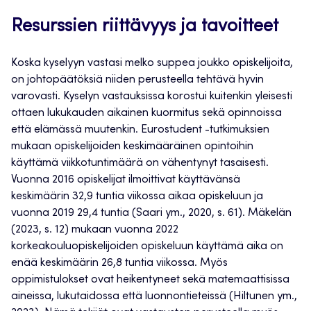
Resurssien riittävyys ja tavoitteet
Koska kyselyyn vastasi melko suppea joukko opiskelijoita,
on johtopäätöksiä niiden perusteella tehtävä hyvin
varovasti. Kyselyn vastauksissa korostui kuitenkin yleisesti
ottaen lukukauden aikainen kuormitus sekä opinnoissa
että elämässä muutenkin. Eurostudent -tutkimuksien
mukaan opiskelijoiden keskimääräinen opintoihin
käyttämä viikkotuntimäärä on vähentynyt tasaisesti.
Vuonna 2016 opiskelijat ilmoittivat käyttävänsä
keskimäärin 32,9 tuntia viikossa aikaa opiskeluun ja
vuonna 2019 29,4 tuntia (Saari ym., 2020, s. 61). Mäkelän
(2023, s. 12) mukaan vuonna 2022
korkeakouluopiskelijoiden opiskeluun käyttämä aika on
enää keskimäärin 26,8 tuntia viikossa. Myös
oppimistulokset ovat heikentyneet sekä matemaattisissa
aineissa, lukutaidossa että luonnontieteissä (Hiltunen ym.,