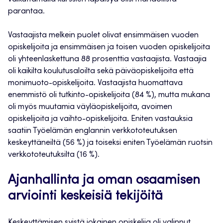
parantaa.
Vastaajista melkein puolet olivat ensimmäisen vuoden
opiskelijoita ja ensimmäisen ja toisen vuoden opiskelijoita
oli yhteenlaskettuna 88 prosenttia vastaajista. Vastaajia
oli kaikilta koulutusaloilta sekä päiväopiskelijoita että
monimuoto-opiskelijoita. Vastaajista huomattava
enemmistö oli tutkinto-opiskelijoita (84 %), mutta mukana
oli myös muutamia väyläopiskelijoita, avoimen
opiskelijoita ja vaihto-opiskelijoita. Eniten vastauksia
saatiin Työelämän englannin verkkototeutuksen
keskeyttäneiltä (56 %) ja toiseksi eniten Työelämän ruotsin
verkkototeutuksilta (16 %).
Ajanhallinta ja oman osaamisen
arviointi keskeisiä tekijöitä
Keskeyttämisen syistä jokainen opiskelija oli valinnut