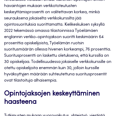
havaintojen mukaan verkkototeutusten
keskeyttämisprosentti on valitettavan korkea, minkä
seurauksena jokaiselta verkkokurssilta jää
opintosuorituksia suorittamatta. Kielikeskuksen syksyllä
2022 tekemässä omassa tilastoinnissa Työelämäen
englannin verkko-opintojakson suoritti keskimäärin 64
prosenttia opiskelijoista, Työelämän ruotsin
suoritusmäärän ollessa hivenen korkeampi, 76 prosenttia.
Suoritusprosentti on laskettu oletuksena, että kurssilla on
30 opiskelijaa. Todellisuudessa jokaiselle verkkokurssille on
otettu opiskelijoita enemmän kuin 30, jolloin kurssille
hyväksyttyjen määrään suhteutettuna suoritusprosentit
ovat tilastoituja alhaisempia.
Opintojaksojen keskeyttäminen
haasteena
Tutkimusten mukaan vuorovaikutus, yhteistyö, viestintä,