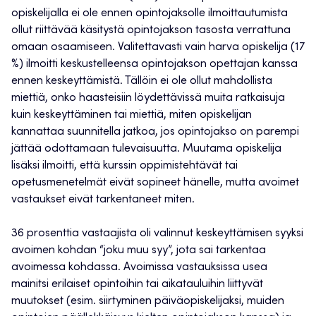
opiskelijalla ei ole ennen opintojaksolle ilmoittautumista
ollut riittävää käsitystä opintojakson tasosta verrattuna
omaan osaamiseen. Valitettavasti vain harva opiskelija (17
%) ilmoitti keskustelleensa opintojakson opettajan kanssa
ennen keskeyttämistä. Tällöin ei ole ollut mahdollista
miettiä, onko haasteisiin löydettävissä muita ratkaisuja
kuin keskeyttäminen tai miettiä, miten opiskelijan
kannattaa suunnitella jatkoa, jos opintojakso on parempi
jättää odottamaan tulevaisuutta. Muutama opiskelija
lisäksi ilmoitti, että kurssin oppimistehtävät tai
opetusmenetelmät eivät sopineet hänelle, mutta avoimet
vastaukset eivät tarkentaneet miten.
36 prosenttia vastaajista oli valinnut keskeyttämisen syyksi
avoimen kohdan “joku muu syy”, jota sai tarkentaa
avoimessa kohdassa. Avoimissa vastauksissa usea
mainitsi erilaiset opintoihin tai aikatauluihin liittyvät
muutokset (esim. siirtyminen päiväopiskelijaksi, muiden