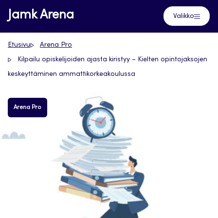
Siirry
Jamk Arena
Valikko
suoraan
sisältöön
Etusivu
Arena Pro
Kilpailu opiskelijoiden ajasta kiristyy – Kielten opintojaksojen
keskeyttäminen ammattikorkeakoulussa
Arena Pro