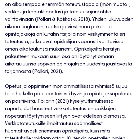
on aikaisempaa enemmän toteutustapoja (monimuoto-,
verkko- ja kontaktiopetus) ja toteutusajankohtia
valittavinaan (Pollari & Kotikoski, 2018). Yhden lukuvuoden
aikana englannin, ruotsin ja viestinnän pakollisia
opintojaksoja on kutakin tarjolla noin viisikymmentä eri
toteutusta, jotka ovat opiskelijan vapaasti valittavissa
oman aikataulunsa mukaisesti. Opiskelijoilta kerätyn
palautteen mukaan suuri osa on löytänyt omaan
aikatauluunsa sopivan opintojakson uudesta joustavasta
tarjonnasta (Pollari, 2021).
Opetus ja oppiminen moniammatillisissa ryhmissä sujuu
tällä hetkellä pääsääntöisesti hyvin ja opintojaksopalaute
on positiivista. Pollarin (2021) kyselytutkimuksessa
raportoidut haasteet verkkototeutusten paikkojen
nopeaan täyttymiseen liittyen ovat edelleen olemassa.
Verkkototeutuksille ilmoittautuu säännöllisesti
huomattavasti enemmän opiskelijoita, kuin mitä
toteutuksille voidaan ottaa. Kuitenkin opettajien omien