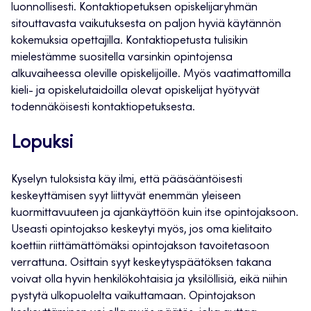
luonnollisesti. Kontaktiopetuksen opiskelijaryhmän
sitouttavasta vaikutuksesta on paljon hyviä käytännön
kokemuksia opettajilla. Kontaktiopetusta tulisikin
mielestämme suositella varsinkin opintojensa
alkuvaiheessa oleville opiskelijoille. Myös vaatimattomilla
kieli- ja opiskelutaidoilla olevat opiskelijat hyötyvät
todennäköisesti kontaktiopetuksesta.
Lopuksi
Kyselyn tuloksista käy ilmi, että pääsääntöisesti
keskeyttämisen syyt liittyvät enemmän yleiseen
kuormittavuuteen ja ajankäyttöön kuin itse opintojaksoon.
Useasti opintojakso keskeytyi myös, jos oma kielitaito
koettiin riittämättömäksi opintojakson tavoitetasoon
verrattuna. Osittain syyt keskeytyspäätöksen takana
voivat olla hyvin henkilökohtaisia ja yksilöllisiä, eikä niihin
pystytä ulkopuolelta vaikuttamaan. Opintojakson