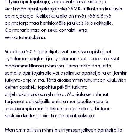
liittyviä opintojaksoja, vapaavalintaisia kielten ja
viestinnän opintojaksoja sekä YAMK-tutkintoon kuuluvia
opintojaksoja. Kielikeskuksella on myös räätälöityä
opintotarjontaa henkilöstölle ja ulkoisille asiakkaille.
Opintotarjontaa on sekä kontakti- että
verkkototeutuksina.
Vuodesta 2017 opiskelijat ovat Jamkissa opiskelleet
Työelämän englanti ja Työelämän ruotsi -opintojaksot
moniammatillisissa ryhmissä. Tämä tarkoittaa, että
samalle opintojaksolle voi osallistua opiskelijoita eri Jamkin
tutkinto-ohjelmista. Tätä aikaisemmin tutkintoon kuuluvien
kielten opiskelu tapahtui pitkälti tutkinto-
ohjelmakohtaisissa ryhmissä. Monialaiset ryhmät
tarjoavat opiskelijoille entistä monipuolisempia ja
joustavampia mahdollisuuksia opiskella tutkintoon
kuuluvia kielten ja viestinnän opintojaksoja.
Moniammatillisiin ryhmiin siirtymisen jälkeen opiskelijoilla