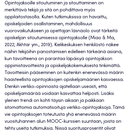
Opintojaksoille sitoutuminen ja sitouttaminen on
merkittävä tekijä ja sitä on pohdittava myös
oppilaitostasolla. Kuten tutkimuksissa on havaittu,
opiskelijoiden osallistaminen, mahdollisuus
vuorovaikutukseen ja opettajan läsnäolo ovat tärkeitä
opiskelijan sitoutumisessa opintojaksolle (Miao & Ma,
2022; Akhtar ym., 2019). Kielikeskuksen henkilöstö näkee
näihin tekijöihin panostamisen edelleen tärkeänä asiana,
kun tavoitteena on parantaa läpäisyä opintojakson
oppimistavoitteista ja opiskelijakokemuksesta tinkimättä.
Tavoitteisiin pääseminen on kuitenkin enenevässä määrin
haasteellista opintojaksojen opiskelijamäärien kasvaessa.
Etenkin verkko-opinnoista ajatellaan useasti, että
opiskelijamäärää voidaan kasvattaa helposti. Lisäksi
yleinen trendi on kohti täysin aikaan ja paikkaan
sitomattomia automatisoituja verkko-opintojaksoja. Tämä
vie opintojaksojen toteutusta yhä enenevässä määrin
vuosituhannen alun MOOC-kurssien suuntaan, joista on
tehty useita tutkimuksia. Niissä suoritusprosentit olivat