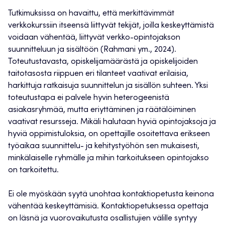
Tutkimuksissa on havaittu, että merkittävimmät
verkkokurssiin itseensä liittyvät tekijät, joilla keskeyttämistä
voidaan vähentää, liittyvät verkko-opintojakson
suunnitteluun ja sisältöön (Rahmani ym., 2024).
Toteutustavasta, opiskelijamäärästä ja opiskelijoiden
taitotasosta riippuen eri tilanteet vaativat erilaisia,
harkittuja ratkaisuja suunnittelun ja sisällön suhteen. Yksi
toteutustapa ei palvele hyvin heterogeenistä
asiakasryhmää, mutta eriyttäminen ja räätälöiminen
vaativat resursseja. Mikäli halutaan hyviä opintojaksoja ja
hyviä oppimistuloksia, on opettajille osoitettava erikseen
työaikaa suunnittelu- ja kehitystyöhön sen mukaisesti,
minkälaiselle ryhmälle ja mihin tarkoitukseen opintojakso
on tarkoitettu.
Ei ole myöskään syytä unohtaa kontaktiopetusta keinona
vähentää keskeyttämisiä. Kontaktiopetuksessa opettaja
on läsnä ja vuorovaikutusta osallistujien välille syntyy