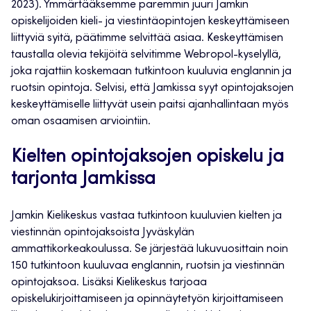
2023). Ymmärtääksemme paremmin juuri Jamkin
opiskelijoiden kieli- ja viestintäopintojen keskeyttämiseen
liittyviä syitä, päätimme selvittää asiaa. Keskeyttämisen
taustalla olevia tekijöitä selvitimme Webropol-kyselyllä,
joka rajattiin koskemaan tutkintoon kuuluvia englannin ja
ruotsin opintoja. Selvisi, että Jamkissa syyt opintojaksojen
keskeyttämiselle liittyvät usein paitsi ajanhallintaan myös
oman osaamisen arviointiin.
Kielten opintojaksojen opiskelu ja
tarjonta Jamkissa
Jamkin Kielikeskus vastaa tutkintoon kuuluvien kielten ja
viestinnän opintojaksoista Jyväskylän
ammattikorkeakoulussa. Se järjestää lukuvuosittain noin
150 tutkintoon kuuluvaa englannin, ruotsin ja viestinnän
opintojaksoa. Lisäksi Kielikeskus tarjoaa
opiskelukirjoittamiseen ja opinnäytetyön kirjoittamiseen