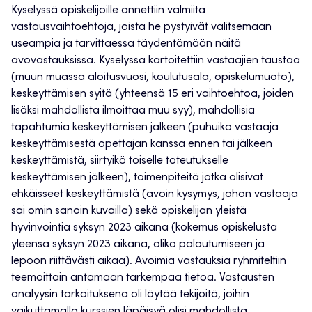
Kyselyssä opiskelijoille annettiin valmiita
vastausvaihtoehtoja, joista he pystyivät valitsemaan
useampia ja tarvittaessa täydentämään näitä
avovastauksissa. Kyselyssä kartoitettiin vastaajien taustaa
(muun muassa aloitusvuosi, koulutusala, opiskelumuoto),
keskeyttämisen syitä (yhteensä 15 eri vaihtoehtoa, joiden
lisäksi mahdollista ilmoittaa muu syy), mahdollisia
tapahtumia keskeyttämisen jälkeen (puhuiko vastaaja
keskeyttämisestä opettajan kanssa ennen tai jälkeen
keskeyttämistä, siirtyikö toiselle toteutukselle
keskeyttämisen jälkeen), toimenpiteitä jotka olisivat
ehkäisseet keskeyttämistä (avoin kysymys, johon vastaaja
sai omin sanoin kuvailla) sekä opiskelijan yleistä
hyvinvointia syksyn 2023 aikana (kokemus opiskelusta
yleensä syksyn 2023 aikana, oliko palautumiseen ja
lepoon riittävästi aikaa). Avoimia vastauksia ryhmiteltiin
teemoittain antamaan tarkempaa tietoa. Vastausten
analyysin tarkoituksena oli löytää tekijöitä, joihin
vaikuttamalla kurssien läpäisyä olisi mahdollista