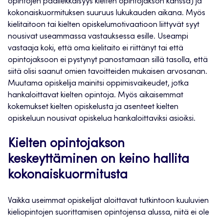
opintojen päällekkäisyys kielten opintojakson kanssa) ja
kokonaiskuormituksen suuruus lukukauden aikana. Myös
kielitaitoon tai kielten opiskelumotivaatioon liittyvät syyt
nousivat useammassa vastauksessa esille. Useampi
vastaaja koki, että oma kielitaito ei riittänyt tai että
opintojaksoon ei pystynyt panostamaan sillä tasolla, että
siitä olisi saanut omien tavoitteiden mukaisen arvosanan.
Muutama opiskelija mainitsi oppimisvaikeudet, jotka
hankaloittavat kielten opintoja. Myös aikaisemmat
kokemukset kielten opiskelusta ja asenteet kielten
opiskeluun nousivat opiskelua hankaloittaviksi asioiksi.
Kielten opintojakson
keskeyttäminen on keino hallita
kokonaiskuormitusta
Vaikka useimmat opiskelijat aloittavat tutkintoon kuuluvien
kieliopintojen suorittamisen opintojensa alussa, niitä ei ole