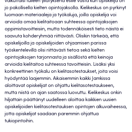
vaikuttaisi tulleen yllätyksenä esille vasta kun opiskelija on
jo pakollisella kielten opintojaksolla. Kielikeskus on pyrkinyt
luomaan materiaaleja ja työkaluja, joilla opiskelija voi
arvioida omaa kielitaitoaan suhteessa opintojaksojen
oppimistavoitteisiin, mutta todennäköisesti tieto näistä ei
saavuta kohderyhmää riittävästi. Olisikin tärkeää, että
opiskelijoilla ja opiskelijoiden ohjaamisen parissa
työskentelevillä olisi riittävästi tietoa sekä kielten
opintojaksojen tarjonnasta ja sisällöstä että keinoja
arvioida kielitaitoa suhteessa tavoitteisiin. Lisäksi yksi
konkreettinen työkalu on kielitasotestaukset, joita voisi
hyödyntää laajemmin. Aikaisemmin kaikki Jamkissa
aloittavat opiskelijat on ohjattu kielitasotestaukseen,
mutta niistä on ajan saatossa luovuttu. Kielikeskus onkin
hiljattain päättänyt uudelleen aloittaa kaikkien uusien
opiskelijoiden kielitasotestauksen opintojen alkuvaiheessa,
jotta opiskelijat saadaan paremmin ohjattua
tukiopintoihin.