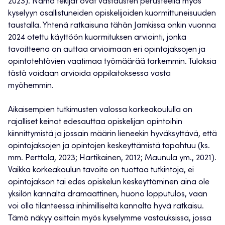
2023). Nämä tekijät ovat vastausten perusteella myös
kyselyyn osallistuneiden opiskelijoiden kuormittuneisuuden
taustalla. Yhtenä ratkaisuna tähän Jamkissa onkin vuonna
2024 otettu käyttöön kuormituksen arviointi, jonka
tavoitteena on auttaa arvioimaan eri opintojaksojen ja
opintotehtävien vaatimaa työmäärää tarkemmin. Tuloksia
tästä voidaan arvioida oppilaitoksessa vasta
myöhemmin.
Aikaisempien tutkimusten valossa korkeakoululla on
rajalliset keinot edesauttaa opiskelijan opintoihin
kiinnittymistä ja jossain määrin lieneekin hyväksyttävä, että
opintojaksojen ja opintojen keskeyttämistä tapahtuu (ks.
mm. Perttola, 2023; Hartikainen, 2012; Maunula ym., 2021).
Vaikka korkeakoulun tavoite on tuottaa tutkintoja, ei
opintojakson tai edes opiskelun keskeyttäminen aina ole
yksilön kannalta dramaattinen, huono lopputulos, vaan
voi olla tilanteessa inhimilliseltä kannalta hyvä ratkaisu.
Tämä näkyy osittain myös kyselymme vastauksissa, jossa