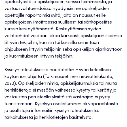
opetustyöstä ja opiskelijoiden kanssa toimimisesta, ja
vastausvaihtoehdoissa hyödynsimme opiskelijoiden
opettajille raportoimia syitä, joita on noussut esille
opiskelijoiden ilmoittaessa suullisesti tai sähköpostitse
kurssin keskeyttämisestä. Keskeyttämisen syiden
vaihtoehdot voidaan jakaa karkeasti opiskelijaan itseensä
liittyviin tekijöihin, kurssiin tai kurssilla annettuun
ohjaukseen liittyviin tekijöihin sekä opiskelijan ajankäyttöön
ja kuormitukseen liittyviin tekijöihin.
Kyselyn toteutuksessa noudatettiin Hyvän tieteellisen
käytännön ohjetta (Tutkimuseettinen neuvottelukunta,
2023). Opiskelijoiden nimiä, opiskelijatunnuksia tai muita
henkilötietoja ei missään vaiheessa kysytty tai kerätty ja
vastausten perusteella yksittäistä vastaajaa ei pysty
tunnistamaan. Kyselyyn osallistuminen oli vapaaehtoista
ja osallistujia informoitiin kyselyn toteutuksesta,
tarkoituksesta ja henkilötietojen käsittelystä.