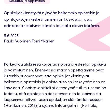
Koulutus ja oppiminen
Opiskelijat kiinnittyvät nykyään heikommin opintoihin ja
opintojaksojen keskeyttäminen on kasvussa. Tässä
artikkelissa keskitymme ilmiön taustalla oleviin tekijöihin.
5.6.2025
Paula Vuorinen
,
Tomi Ylkänen
Korkeakoulutuksessa korostuu nopea ja esteetön opiskelu
ja valmistuminen. Enenevässä määrin opettajamme ovat
kuitenkin huomanneet, että opiskelijat kiinnittyvät
heikommin opintoihin ja opintojaksojen keskeyttäminen on
kasvussa. Yliopisto-opiskelijoille tehdyssä tutkimuksessa on
todettu, että opintojen hidas eteneminen tai opinnoista
luopuminen liittyvät usein opiskelijan elämäntilanteeseen
(Hartikainen, 2012) ja ajanhallintaongelmiin (Perttola,