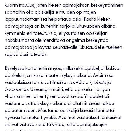
kuormittavuus, joten kielten opintojakson keskeyttäminen
saattoikin olla opiskelijalle muiden opintojen
loppuunsaattamista helpottava asia. Koska kielten
opintojaksoja on kuitenkin tarjolla lukuvuoden aikana
kymmeniä eri toteutuksia, ei yksittäisen opiskelijan
näkökulmasta ole merkittävä ongelma keskeyttää
opintojaksoa ja löytää seuraavalle lukukaudelle itselleen
sopiva uusi toteutus.
Kyselyssä kartoitettiin myös, millaiseksi opiskelijat kokivat
opiskelun Jamkissa muuten syksyn aikana. Avoimissa
vastauksissa toistuivat ilmaisut
rankkaa
,
työlästä
ja
haastavaa
. Useampi ilmoitti, että opiskelun ja työn
yhdistäminen oli erityisen uuvuttavaa. Yli puolet oli
vastannut, että syksyn aikana ei ollut riittävästi aikaa
palautumiseen. Muutama opiskelija kuvasi tilannetta
hyväksi tai melko hyväksi. Avoimet vastaukset tuntuisivat
siis vahvistavan sitä tulkintaa, että opintojaksojen