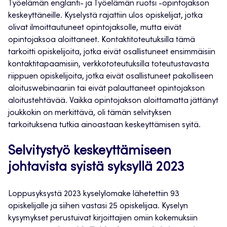
Työelämän englanti- ja Työelämän ruotsi -opintojakson
keskeyttäneille. Kyselystä rajattiin ulos opiskelijat, jotka
olivat ilmoittautuneet opintojaksolle, mutta eivät
opintojaksoa aloittaneet. Kontaktitoteutuksilla tämä
tarkoitti opiskelijoita, jotka eivät osallistuneet ensimmäisiin
kontaktitapaamisiin, verkkototeutuksilla toteutustavasta
riippuen opiskelijoita, jotka eivät osallistuneet pakolliseen
aloituswebinaariin tai eivät palauttaneet opintojakson
aloitustehtävää. Vaikka opintojakson aloittamatta jättänyt
joukkokin on merkittävä, oli tämän selvityksen
tarkoituksena tutkia ainoastaan keskeyttämisen syitä.
Selvitystyö keskeyttämiseen
johtavista syistä syksyllä 2023
Loppusyksystä 2023 kyselylomake lähetettiin 93
opiskelijalle ja siihen vastasi 25 opiskelijaa. Kyselyn
kysymykset perustuivat kirjoittajien omiin kokemuksiin