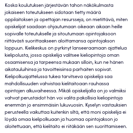
Koska koulutuksen järjestävän tahon näkökulmasta
jokaiseen toteutukseen sidotaan tietty määrä
oppilaitoksen ja opettajan resursseja, on mietittävä, miten
opiskelijat saadaan ohjautumaan oikeaan aikaan heille
sopivalle toteutukselle ja sitoutumaan opintojaksoon
riittävästi suorittaakseen aloittamansa opintojakson
loppuun. Kielikeskus on pyrkinyt lanseeraamaan ajattelua
kielipolusta, jossa opiskelija valitsee kieliopintoja oman
osaamisensa ja tarpeensa mukaan silloin, kun ne hänen
aikatauluihinsa ja tavoitteisiinsa parhaiten sopivat.
Kielipolkuajattelussa tukea tarvitseva opiskelija saa
mahdollisuuden vahvistaa kielitaitoaan rauhassa
opintojen alkuvaiheessa. Mikäli opiskelijalla on jo valmiiksi
vahvat perustaidot hän voi valita pakollisia kieliopintoja
enemmän jo ensimmäisiin lukuvuosiin. Kyselyn vastauksien
perusteella vaikuttaa kuitenkin siltä, että moni opiskelija ei
löydä omaa kielipolkuaan ja huomaa opintojakson jo
aloitettuaan, että kielitaito ei riitäkään sen suorittamiseen.