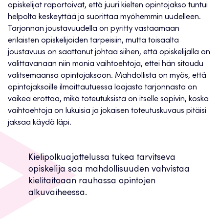
opiskelijat raportoivat, että juuri kielten opintojakso tuntui
helpolta keskeyttää ja suorittaa myöhemmin uudelleen.
Tarjonnan joustavuudella on pyritty vastaamaan
erilaisten opiskelijoiden tarpeisiin, mutta toisaalta
joustavuus on saattanut johtaa siihen, että opiskelijalla on
valittavanaan niin monia vaihtoehtoja, ettei hän sitoudu
valitsemaansa opintojaksoon. Mahdollista on myös, että
opintojaksoille ilmoittautuessa laajasta tarjonnasta on
vaikea erottaa, mikä toteutuksista on itselle sopivin, koska
vaihtoehtoja on lukuisia ja jokaisen toteutuskuvaus pitäisi
jaksaa käydä läpi.
Kielipolkuajattelussa tukea tarvitseva
opiskelija saa mahdollisuuden vahvistaa
kielitaitoaan rauhassa opintojen
alkuvaiheessa.