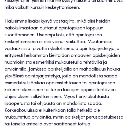
keskeyttäjien yleinen tilanne syksyn aikana oli kuormittava,
mikä vaikutti kurssin keskeyttämiseen.
Halusimme lisäksi kysyä vastaajilta, mikä olisi heidän
näkökulmastaan auttanut opintojakson loppuun
suorittamiseen. Useampi koki, että opintojakson
keskeyttämiseen ei olisi voinut vaikuttaa. Muutamissa
vastauksissa toivottiin yksilöllisempiä opintojärjestelyjä ja
erityisesti heikomman kielitaidon omaavien opiskelijoiden
huomioimista esimerkiksi mukautetuilla tehtävillä ja
arvioinnilla. Jamkissa opiskelijoilla on mahdollisuus hakea
yksilöllisiä opintojärjestelyjä, joilla on mahdollista saada
esimerkiksi lisäaikaa oppimistehtävien tai opintojakson
kokeen tekemiseen tai tukea laajojen oppimistehtävien
ohjeistuksen selkiyttämiseen. Myös henkilökohtaista
lisäopetusta tai ohjausta on mahdollista saada.
Korkeakouluissa ei kuitenkaan tällä hetkellä ole
mukautettua arviointia, mihin opiskelijat perusopetuksessa
tai toisella asteella ovat saattaneet tottua.