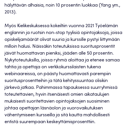
hälyttävän alhaisia, noin 10 prosentin luokkaa (Yang ym.,
2013).
Myös Kielikeskuksessa kokeiltiin vuonna 2021 Työelämän
englannin ja ruotsin non-stop tyylisiä opintojaksoja, joissa
opiskelijamäärät olivat suuria ja kurssille pystyi liittymään
milloin halusi. Näissäkin toteutuksissa suoritusprosentit
jäivät huomattavan pieniksi, jääden alle 50 prosentin.
Nykytoteutuksilla, joissa ryhmä aloittaa ja etenee samaa
tahtia ja opettaja on verkkokurssilaisten tukena
webinaareissa, on päästy huomattavasti parempiin
suoritusprosentteihin ja tätä kehityssuuntaa olisikin
järkevä jatkaa. Pahimmassa tapauksessa suurryhmissä
toteutettavien, hyvin itsenäisesti omien aikataulujen
mukaisesti suoritettavien opintojaksojen suosiminen
johtaa opettajan läsnäolon ja vuorovaikutuksen
vähentymiseen kursseilla ja sitä kautta mahdollisesti
entistä suurempaan keskeyttämisprosenttiin.