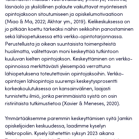
läsnäolo ja yksilöllinen palaute vaikuttavat myönteisesti
opintojaksoon sitoutumiseen ja opiskelumotivaatioon
(Miao & Ma, 2022; Akhtar ym., 2019). Kielikeskuksessa on
jo pitkään koettu tärkeäksi näihin seikkoihin panostaminen
sekä lähiopetuksessa että verkko-opintotarjonnassa.
Perustelluista ja oikean suuntaisista toimenpiteistä
huolimatta, valitettavan moni keskeyttää tutkintoon
kuuluvan kielten opintojakson. Keskeyttäminen on verkko-
opinnoissa merkittävästi yleisempää verrattuna
lähiopetuksena toteutettaviin opintojaksoihin. Verkko-
opintojen lähiopintoja suurempi keskeytysprosentti
korkeakoulutuksessa on kansainvälinen, laajasti
tunnistettu ilmiö, jonka perimmäisistä syistä on osin
ristiriitaista tutkimustietoa (Xavier & Meneses, 2020).
Ymmärtääksemme paremmin keskeyttämisen syitä Jamkin
opiskelijoiden keskuudessa, laadimme kyselyn
Webropoliin. Kysely lähetettiin syksyn 2023 aikana