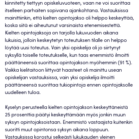
kiinnitetty tiettyyn opiskeluvuoteen, vaan ne voi suorittaa
itselleen parhaiten sopivana ajankohtana. Vastauksissa
mainittiinkin, että kielten opintojakso oli helppo keskeyttää,
koska siitä ei aiheutunut varsinaista etenemisestettä.
Kielten opintojaksoja on tarjolla lukuvuoden aikana
lukuisia, jolloin keskeytetyn toteutuksen tilalle on helppo
löytää uusi toteutus. Vain yksi opiskelija oli jo siirtynyt
syksyllä toiselle toteutukselle, kun taas enemmistö ilmoitti
päättäneensä suorittaa opintojakson myöhemmin (91 %).
Vaikka kielitaitoon liittyvät haasteet oli mainittu usean
opiskelijan vastauksissa, vain yksi opiskelija ilmoitti
päättäneensä suorittaa tukiopintoja ennen opintojaksolle
uudelleen tuloa.
Kyselyn perusteella kielten opintojakson keskeyttäneistä
25 prosenttia päätyi keskeyttämään myös jonkin muun
syksyn opintojaksoistaan. Enemmistö vastaajista kuitenkin
suoritti muut opintonsa syksyn aikana loppuun.
Vastauksissa korostui selkeästi lukukauden yleinen