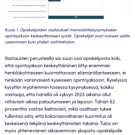
Kuvio 1. Opiskelijoiden vastaukset monivalintakysymykseen
opintojakson keskeyttämisen syistä. Opiskelijat ovat voineet valita
useamman kuin yhden vaihtoehdon.
Vastausten perusteella siis suuri osa opiskelijoista koki,
että opintojakson keskeyttäminen liittyi enemmän
henkilökohtaiseen kuormittavaan elämäntilanteeseen, ei
niinkään varsinaisesti kyseiseen opintojaksoon. Kyselyssä
kysyttiin myöhemmin toisessa kysymyksessä, kokiko
vastaaja, että hänellä oli syksyn 2023 aikana ollut
riittävästi aikaa palautumiseen ja lepoon. Tähän 62
prosenttia vastasi kieltävästi, mikä osaltaan tukee
tulkintaa siitä, että kokonaisvaltainen kuormitus oli
keskeisenä tekijänä keskeyttämisten takana. Tulos on
myös yhteneväinen aikaisemman yliopisto-opiskelijoille