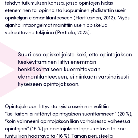
tehdyn tutkimuksen kanssa, jossa opintojen hidas
eteneminen tai opinnoista luopuminen yhdistettiin usein
opiskelijan elämäntilanteeseen (Hartikainen, 2012). Myös
ajanhallintaongelmat mainittiin usein opiskelua
vaikeuttavina tekijöinä (Perttola, 2023).
Suuri osa opiskelijoista koki, että opintojakson
keskeyttäminen liittyi enemmän
henkilökohtaiseen kuormittavaan
elämäntilanteeseen, ei niinkään varsinaisesti
kyseiseen opintojaksoon.
Opintojaksoon liittyvistä syistä useimmin valittiin
“kielitaitoni ei riittänyt opintojakson suorittamiseen” (20 %),
“koin valinneeni opintojakson liian varhaisessa vaiheessa
opintojani” (16 %) ja opintojakson lopputehtävä tai koe
tuntui liian haastavalta (16 %). Tämän perusteella