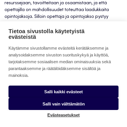
resurssejaan, tavoitteitaan ja osaamistaan, ja että
opettajilla on mahdollisuudet toteuttaa laadukkaita
opintojaksoja. Silloin opettaja ja opintojakso pystyy
sitouttamaan ja tukemaan opiskelijaa omiin tavoitteisiin
pääsemisessä.
Tietoa sivustolla käytetyistä
evästeistä
Avainsanat:
Käytämme sivustollamme evästeitä kerätäksemme ja
analysoidaksemme sivuston suorituskykyä ja käyttöä,
hyvinvointi
kielitaito
kieltenopetus
tarjotaksemme sosiaalisen median ominaisuuksia sekä
opetus
opiskelijat
parantaaksemme ja räätälöidäksemme sisältöä ja
mainoksia.
Jaa:
Salli kaikki evästeet
Facebook
Salli vain välttämätön
Twitter
Evästeasetukset
Linkedin