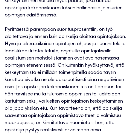
keskeyttäminen voi olla myös päätös, joka auttaa
opiskelijaa kokonaiskuormituksen hallinnassa ja muiden
opintojen edistämisessä.
Pyrittäessä parempaan suoritusprosenttiin, on työ
aloitettava jo ennen kuin opiskelija aloittaa opintojakson.
Hyvä ja oikea-aikainen opintojen ohjaus ja suunnittelu ja
laadukkaasti toteutetuille, ohjatuille opintojaksoille
osallistumisen mahdollistaminen ovat avainasemassa
opintojen etenemisessä. On kuitenkin hyväksyttävä, että
keskeyttämistä ei millään toimenpiteillä saada täysin
karsittua eivätkä ne ole absoluuttisesti aina negatiivinen
asia. Jos opiskelijan kokonaiskuormitus on liian suuri tai
hän tarvitsee muita tukitoimia oppimisen tai kielitaidon
kartuttamiseksi, voi kielten opintojakson keskeyttäminen
olla jopa yksilön etu. Kun tavoitteena on, että opiskelija
saavuttaa opintojakson oppimistavoitteet ja valmistuu
määräajassa, on kiinnitettävä huomiota siihen, että
opiskelija pystyy realistisesti arvioimaan omia