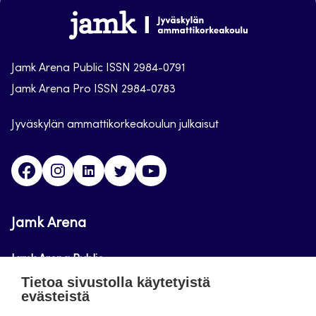
alkuun
Jamk
Arena
Jamk Arena Public ISSN 2984-0791
Jamk Arena Pro ISSN 2984-0783
Jyväskylän ammattikorkeakoulun julkaisut
Facebook
Instagram
Linkedin
Twitter
Youtube
Jamk Arena
Jamk Arena Public
Tietoa sivustolla käytetyistä
Jamk Arena Pro
evästeistä