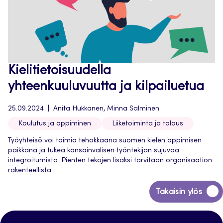
Kielitietoisuudella
yhteenkuuluvuutta ja kilpailuetua
25.09.2024
Anita Hukkanen, Minna Salminen
Koulutus ja oppiminen
Liiketoiminta ja talous
Työyhteisö voi toimia tehokkaana suomen kielen oppimisen
paikkana ja tukea kansainvälisen työntekijän sujuvaa
integroitumista. Pienten tekojen lisäksi tarvitaan organisaation
rakenteellista...
Siirry
Takaisin ylös
takaisin
sivun