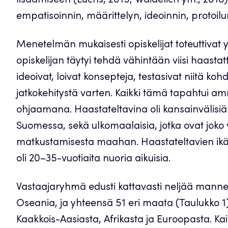
lisäämiseen (Luchs, 2015; Waidelich ym., 2018)
empatisoinnin, määrittelyn, ideoinnin, protoil
Menetelmän mukaisesti opiskelijat toteuttivat 
opiskelijan täytyi tehdä vähintään viisi haast
ideoivat, loivat konsepteja, testasivat niitä ko
jatkokehitystä varten. Kaikki tämä tapahtui a
ohjaamana. Haastateltavina oli kansainvälisiä o
Suomessa, sekä ulkomaalaisia, jotka ovat joko 
matkustamisesta maahan. Haastateltavien ikä v
oli 20–35-vuotiaita nuoria aikuisia.
Vastaajaryhmä edusti kattavasti neljää mannert
Oseania, ja yhteensä 51 eri maata (Taulukko 1).
Kaakkois-Aasiasta, Afrikasta ja Euroopasta. Kai