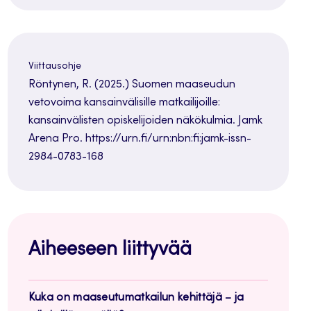
Viittausohje
Röntynen, R. (2025.) Suomen maaseudun
vetovoima kansainvälisille matkailijoille:
kansainvälisten opiskelijoiden näkökulmia. Jamk
Arena Pro. https://urn.fi/urn:nbn:fi:jamk-issn-
2984-0783-168
Aiheeseen liittyvää
Kuka on maaseutumatkailun kehittäjä – ja