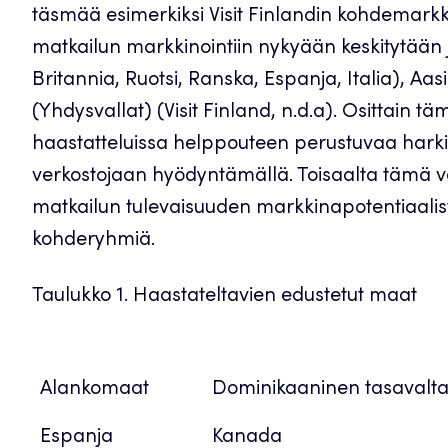
täsmää esimerkiksi Visit Finlandin kohdemark
matkailun markkinointiin nykyään keskitytään 
Britannia, Ruotsi, Ranska, Espanja, Italia), Aas
(Yhdysvallat) (Visit Finland, n.d.a). Osittain täm
haastatteluissa helppouteen perustuvaa harki
verkostojaan hyödyntämällä. Toisaalta tämä vo
matkailun tulevaisuuden markkinapotentiaalist
kohderyhmiä.
Taulukko 1. Haastateltavien edustetut maat
Eurooppa
Pohjois-Amerikka
Alankomaat
Dominikaaninen tasavalt
Espanja
Kanada