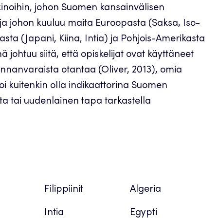
kinoihin, johon Suomen kansainvälisen
ja johon kuuluu maita Euroopasta (Saksa, Iso-
iasta (Japani, Kiina, Intia) ja Pohjois-Amerikasta
ä johtuu siitä, että opiskelijat ovat käyttäneet
nnanvaraista otantaa (Oliver, 2013), omia
i kuitenkin olla indikaattorina Suomen
a tai uudenlainen tapa tarkastella
Aasia
Afrikka
a
Filippiinit
Algeria
Intia
Egypti