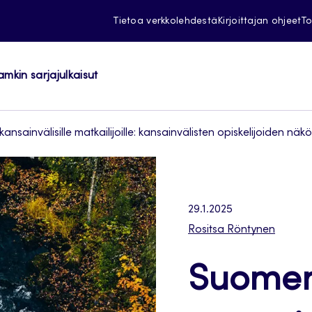
Tietoa verkkolehdestä
Kirjoittajan ohjeet
To
amkin sarjajulkaisut
invälisille matkailijoille: kansainvälisten opiskelijoiden näk
29.1.2025
Rositsa Röntynen
Suome