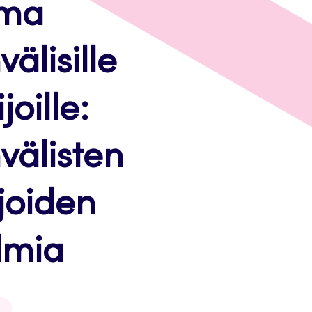
ima
älisille
joille:
välisten
ijoiden
lmia