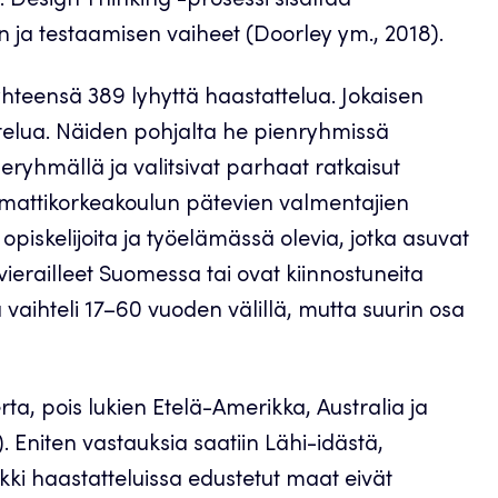
. Design Thinking -prosessi sisältää
un ja testaamisen vaiheet (Doorley ym., 2018).
yhteensä 389 lyhyttä haastattelua. Jokaisen
attelua. Näiden pohjalta he pienryhmissä
hderyhmällä ja valitsivat parhaat ratkaisut
mmattikorkeakoulun pätevien valmentajien
piskelijoita ja työelämässä olevia, jotka asuvat
vierailleet Suomessa tai ovat kiinnostuneita
aihteli 17–60 vuoden välillä, mutta suurin osa
a, pois lukien Etelä-Amerikka, Australia ja
 Eniten vastauksia saatiin Lähi-idästä,
kki haastatteluissa edustetut maat eivät