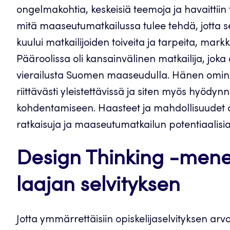
ongelmakohtia, keskeisiä teemoja ja havaittiin 
mitä maaseutumatkailussa tulee tehdä, jotta se 
kuului matkailijoiden toiveita ja tarpeita, mark
Pääroolissa oli kansainvälinen matkailija, joka on
vierailusta Suomen maaseudulla. Hänen ominaisu
riittävästi yleistettävissä ja siten myös hyöd
kohdentamiseen. Haasteet ja mahdollisuudet a
ratkaisuja ja maaseutumatkailun potentiaalis
Design Thinking -mene
laajan selvityksen
Jotta ymmärrettäisiin opiskelijaselvityksen ar