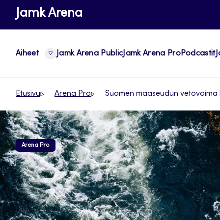
Siirry
Jamk Arena
suoraan
sisältöön
Aiheet
Jamk Arena Public
Jamk Arena Pro
Podcastit
J
Etusivu
Arena Pro
Suomen maaseudun vetovoima kansa
Arena Pro