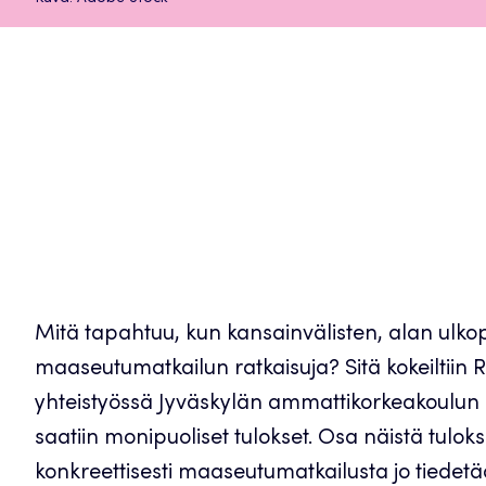
Mitä tapahtuu, kun kansainvälisten, alan ulko
maaseutumatkailun ratkaisuja? Sitä kokeiltiin
yhteistyössä Jyväskylän ammattikorkeakoulun F
saatiin monipuoliset tulokset. Osa näistä tuloks
konkreettisesti maaseutumatkailusta jo tiedetää