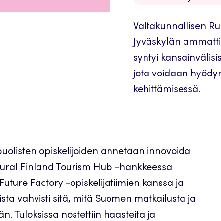
Valtakunnallisen R
Jyväskylän ammatti
syntyi kansainvälisis
jota voidaan hyöd
kehittämisessä.
puolisten opiskelijoiden annetaan innovoida
 Rural Finland Tourism Hub -hankkeessa
uture Factory -opiskelijatiimien kanssa ja
ista vahvisti sitä, mitä Suomen matkailusta ja
n. Tuloksissa nostettiin haasteita ja