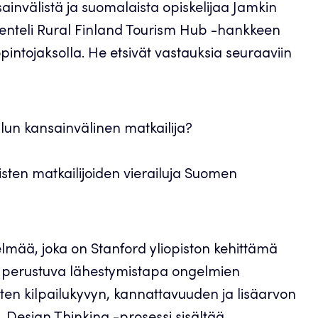
sainvälistä ja suomalaista opiskelijaa Jamkin
kenteli Rural Finland Tourism Hub -hankkeen
intojaksolla. He etsivät vastauksia seuraaviin
n kansainvälinen matkailija?
sten matkailijoiden vierailuja Suomen
elmää, joka on Stanford yliopiston kehittämä
n perustuva lähestymistapa ongelmien
iten kilpailukyvyn, kannattavuuden ja lisäarvon