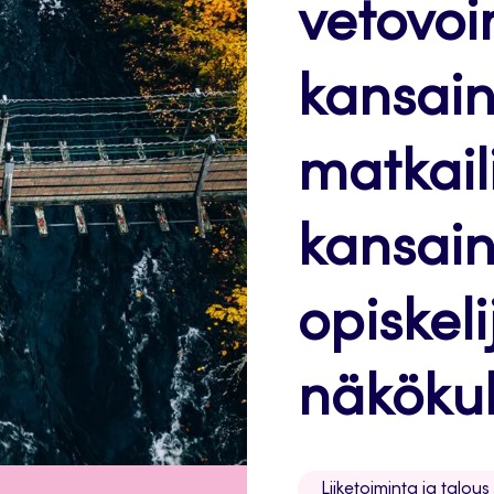
vetovo
kansainv
matkaili
kansain
opiskel
näköku
Liiketoiminta ja talous