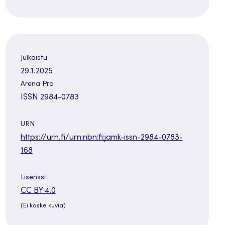
Julkaistu
29.1.2025
Arena Pro
ISSN 2984-0783
URN
https://urn.fi/urn:nbn:fi:jamk-issn-2984-0783-
168
Lisenssi
Avautuu
CC BY 4.0
uuteen
(Ei koske kuvia)
välilehteen