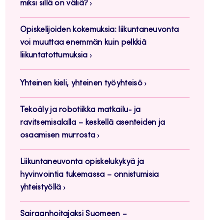
miksi sillä on väliä?
Opiskelijoiden kokemuksia: liikuntaneuvonta
voi muuttaa enemmän kuin pelkkiä
liikuntatottumuksia
Yhteinen kieli, yhteinen työyhteisö
Tekoäly ja robotiikka matkailu- ja
ravitsemisalalla – keskellä asenteiden ja
osaamisen murrosta
Liikuntaneuvonta opiskelukykyä ja
hyvinvointia tukemassa – onnistumisia
yhteistyöllä
Sairaanhoitajaksi Suomeen –