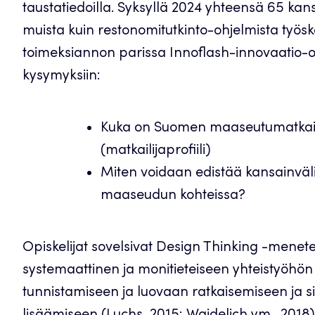
taustatiedoilla. Syksyllä 2024 yhteensä 65 kan
muista kuin restonomitutkinto-ohjelmista työs
toimeksiannon parissa Innoflash-innovaatio-op
kysymyksiin:
Kuka on Suomen maaseutumatkailu
(matkailijaprofiili)
Miten voidaan edistää kansainväli
maaseudun kohteissa?
Opiskelijat sovelsivat Design Thinking -menet
systemaattinen ja monitieteiseen yhteistyöhö
tunnistamiseen ja luovaan ratkaisemiseen ja s