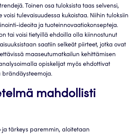
trendejä. Toinen osa tuloksista taas selvensi,
voisi tulevaisuudessa kukoistaa. Niihin tuloksiin
kinointi-ideoita ja tuoteinnovaatiokonsepteja.
 tai voisi tietyillä ehdoilla olla kiinnostunut
uksistaan saatiin selkeät piirteet, jotka ovat
ynnettävissä maaseutumatkailun kehittämisen
nalysoimalla opiskelijat myös ehdottivat
ia brändäysteemoja.
telmä mahdollisti
vo ja tärkeys paremmin, aloitetaan